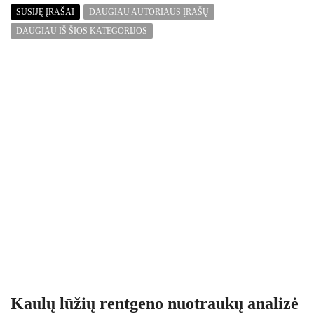
SUSIJĘ ĮRAŠAI
DAUGIAU AUTORIAUS ĮRAŠŲ
DAUGIAU IŠ ŠIOS KATEGORIJOS
Kaulų lūžių rentgeno nuotraukų analizė