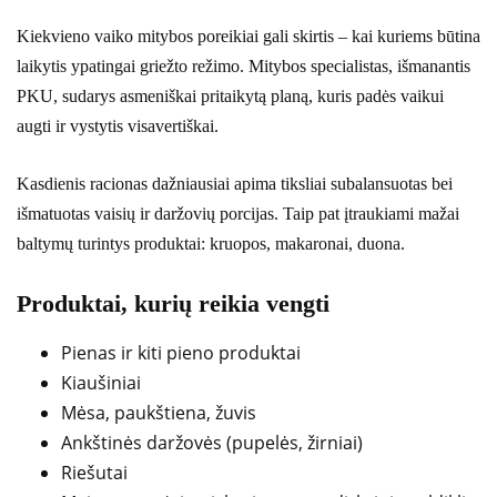
Kiekvieno vaiko mitybos poreikiai gali skirtis – kai kuriems būtina
laikytis ypatingai griežto režimo. Mitybos specialistas, išmanantis
PKU, sudarys asmeniškai pritaikytą planą, kuris padės vaikui
augti ir vystytis visavertiškai.
Kasdienis racionas dažniausiai apima tiksliai subalansuotas bei
išmatuotas vaisių ir daržovių porcijas. Taip pat įtraukiami mažai
baltymų turintys produktai: kruopos, makaronai, duona.
Produktai, kurių reikia vengti
Pienas ir kiti pieno produktai
Kiaušiniai
Mėsa, paukštiena, žuvis
Ankštinės daržovės (pupelės, žirniai)
Riešutai