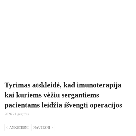
Tyrimas atskleidė, kad imunoterapija
kai kuriems vėžiu sergantiems
pacientams leidžia išvengti operacijos
2026 21 gegužės
ANKSTESNI
NAUJESNI