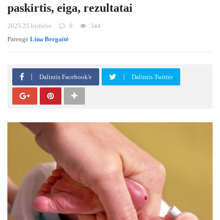
paskirtis, eiga, rezultatai
2025 25 birželio
0
344
Parengė
Lina Bergaitė
Dalintis Facebook'e
Dalintis Twitter