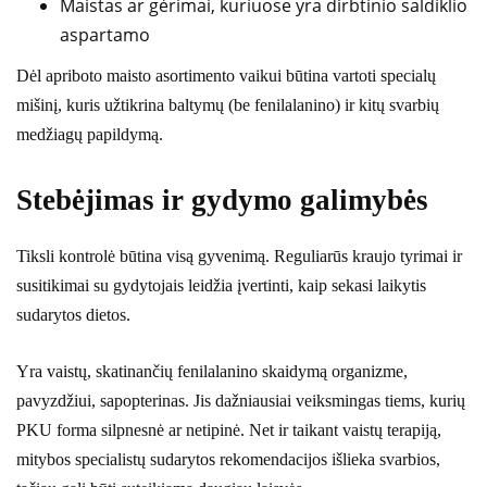
Maistas ar gėrimai, kuriuose yra dirbtinio saldiklio
aspartamo
Dėl apriboto maisto asortimento vaikui būtina vartoti specialų
mišinį, kuris užtikrina baltymų (be fenilalanino) ir kitų svarbių
medžiagų papildymą.
Stebėjimas ir gydymo galimybės
Tiksli kontrolė būtina visą gyvenimą. Reguliarūs kraujo tyrimai ir
susitikimai su gydytojais leidžia įvertinti, kaip sekasi laikytis
sudarytos dietos.
Yra vaistų, skatinančių fenilalanino skaidymą organizme,
pavyzdžiui, sapopterinas. Jis dažniausiai veiksmingas tiems, kurių
PKU forma silpnesnė ar netipinė. Net ir taikant vaistų terapiją,
mitybos specialistų sudarytos rekomendacijos išlieka svarbios,