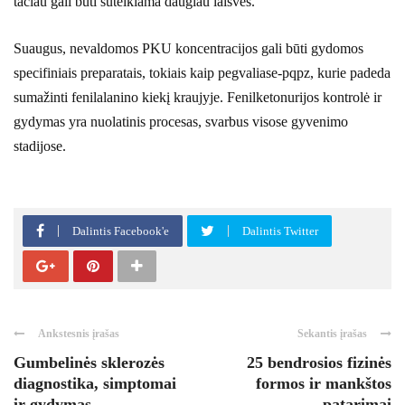
tačiau gali būti suteikiama daugiau laisvės.
Suaugus, nevaldomos PKU koncentracijos gali būti gydomos
specifiniais preparatais, tokiais kaip pegvaliase-pqpz, kurie padeda
sumažinti fenilalanino kiekį kraujyje. Fenilketonurijos kontrolė ir
gydymas yra nuolatinis procesas, svarbus visose gyvenimo
stadijose.
Dalintis Facebook'e
Dalintis Twitter
Ankstesnis įrašas
Sekantis įrašas
Gumbelinės sklerozės
25 bendrosios fizinės
diagnostika, simptomai
formos ir mankštos
ir gydymas
patarimai