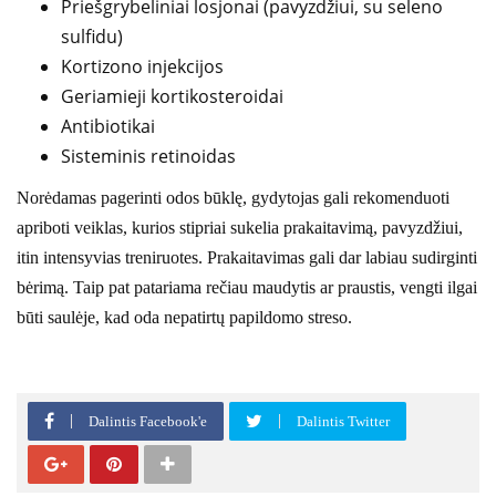
Priešgrybeliniai losjonai (pavyzdžiui, su seleno
sulfidu)
Kortizono injekcijos
Geriamieji kortikosteroidai
Antibiotikai
Sisteminis retinoidas
Norėdamas pagerinti odos būklę, gydytojas gali rekomenduoti
apriboti veiklas, kurios stipriai sukelia prakaitavimą, pavyzdžiui,
itin intensyvias treniruotes. Prakaitavimas gali dar labiau sudirginti
bėrimą. Taip pat patariama rečiau maudytis ar praustis, vengti ilgai
būti saulėje, kad oda nepatirtų papildomo streso.
Dalintis Facebook'e
Dalintis Twitter