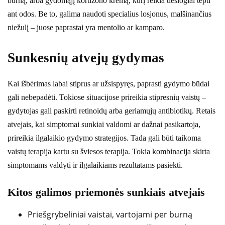
burną, arba gydomąjį kortizono kremą, kurį reikia tiesiogiai tepti
ant odos. Be to, galima naudoti specialius losjonus, malšinančius
niežulį – juose paprastai yra mentolio ar kamparo.
Sunkesnių atvejų gydymas
Kai išbėrimas labai stiprus ar užsispyręs, paprasti gydymo būdai
gali nebepadėti. Tokiose situacijose prireikia stipresnių vaistų –
gydytojas gali paskirti retinoidų arba geriamųjų antibiotikų. Retais
atvejais, kai simptomai sunkiai valdomi ar dažnai pasikartoja,
prireikia ilgalaikio gydymo strategijos. Tada gali būti taikoma
vaistų terapija kartu su šviesos terapija. Tokia kombinacija skirta
simptomams valdyti ir ilgalaikiams rezultatams pasiekti.
Kitos galimos priemonės sunkiais atvejais
Priešgrybeliniai vaistai, vartojami per burną