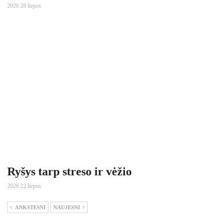
2026 28 liepos
Ryšys tarp streso ir vėžio
2026 22 liepos
ANKSTESNI
NAUJESNI