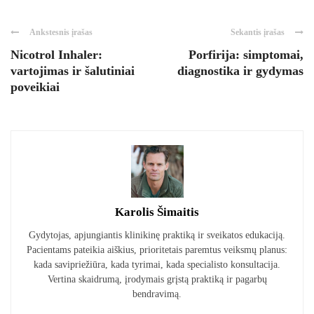
Ankstesnis įrašas
Sekantis įrašas
Nicotrol Inhaler:
Porfirija: simptomai,
vartojimas ir šalutiniai
diagnostika ir gydymas
poveikiai
Karolis Šimaitis
Gydytojas, apjungiantis klinikinę praktiką ir sveikatos edukaciją.
Pacientams pateikia aiškius, prioritetais paremtus veiksmų planus:
kada savipriežiūra, kada tyrimai, kada specialisto konsultacija.
Vertina skaidrumą, įrodymais grįstą praktiką ir pagarbų
bendravimą.