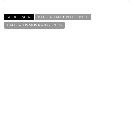
SUSIJĘ ĮRAŠAI
DAUGIAU AUTORIAUS ĮRAŠŲ
DAUGIAU IŠ ŠIOS KATEGORIJOS