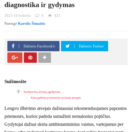
diagnostika ir gydymas
2025 16 birželio
0
421
Parengė
Karolis Šimaitis
Dalintis Facebook'e
Dalintis Twitter
Sužinosite
Sunkesnių atvejų gydymas
Kitos galimos priemonės sunkiais atvejais
Lengvo išbėrimo atvejais dažniausiai rekomenduojamos paprastos
priemonės, kurios padeda sumažinti nemalonius pojūčius.
Gydytojai dažnai skiria antihistamininius vaistus, vartojamus per