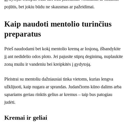
pojūtis, bet jokiu būdu ne skausmas ar pažeidimai.
Kaip naudoti mentolio turinčius
preparatus
Prieš naudodami bet kokį mentolio kremą ar losjoną, išbandykite
jį ant nedidelio odos ploto. Jei pajusite stiprų deginimą, nuplaukite
zoną muilu ir vandeniu bei kreipkitės į gydytoją.
Pleistrai su mentoliu dažniausiai tinka vietoms, kurias lengva
užklijuoti, kaip nugara ar sprandas. Judančioms kūno dalims arba
sąnariams geriau rinktis gelius ar kremus – taip bus patogiau
judėti.
Kremai ir geliai