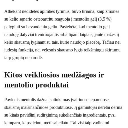
Atliekant nedidelės apimties tyrimus, buvo tiriama, kaip žmonės
su kelio sąnario osteoartritu reaguoja į mentolio gelį (3,5 %)
palyginti su bevandeniu geliu. Pastebėta, kad mentolio gelį
naudoję dalyviai treniruojantis arba lipant laiptais, jautė mažesnį
kelio skausmą lyginant su tais, kurie naudojo placebą. Tačiau nei
judesių funkcija, nei vėlesnis skausmo lygis reikšmingų skirtumų
tarp grupių neparodė.
Kitos veikliosios medžiagos ir
mentolio produktai
Pavienis mentolis dažnai sutinkamas įvairiuose tepamuose
skausmą malšinančiuose produktuose. Jį gamintojai neretai derina
su kitais paviršinį sudirginimą sukeliančiais ingredientais, pvz.
kamparu, kapsaicinu, metilsalicilatu. Tai visi taip vadinami