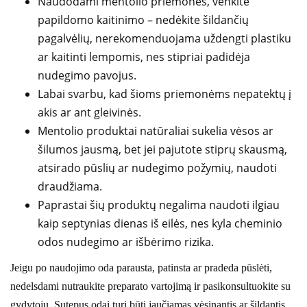
Naudodami mentolio priemones, venkite
papildomo kaitinimo – nedėkite šildančių
pagalvėlių, nerekomenduojama uždengti plastiku
ar kaitinti lempomis, nes stipriai padidėja
nudegimo pavojus.
Labai svarbu, kad šioms priemonėms nepatektų į
akis ar ant gleivinės.
Mentolio produktai natūraliai sukelia vėsos ar
šilumos jausmą, bet jei pajutote stiprų skausmą,
atsirado pūslių ar nudegimo požymių, naudoti
draudžiama.
Paprastai šių produktų negalima naudoti ilgiau
kaip septynias dienas iš eilės, nes kyla cheminio
odos nudegimo ar išbėrimo rizika.
Jeigu po naudojimo oda parausta, patinsta ar pradeda pūslėti,
nedelsdami nutraukite preparato vartojimą ir pasikonsultuokite su
gydytoju. Sutepus odai turi būti jaučiamas vėsinantis ar šildantis