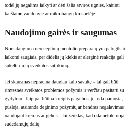
todėl jų negalima laikyti ar dėti šalia atviros ugnies, kaitinti
karštame vandenyje ar mikrobangų krosnelėje.
Naudojimo gairės ir saugumas
Nors dauguma nereceptinių mentolio preparatų yra patogūs ir
laikomi saugiais, per didelis jų kiekis ar alerginė reakcija gali
sukelti rimtų sveikatos sutrikimų.
Jei skausmas nepraeina daugiau kaip savaitę – tai gali būti
rimtesnės sveikatos problemos požymis ir verčiau pasitarti su
gydytoju. Taip pat būtina kreiptis pagalbos, jei oda parausta,
pūslėja, atsiranda deginimo požymių ar bendras negalavimas
naudojant kremus ar gelius – tai ženklas, kad oda netoleruoja
sudedamųjų dalių.