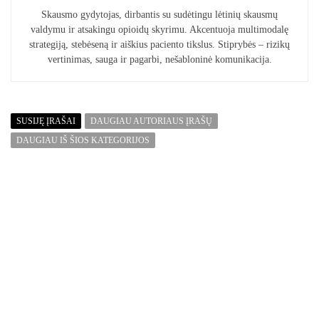
Skausmo gydytojas, dirbantis su sudėtingu lėtinių skausmų
valdymu ir atsakingu opioidų skyrimu. Akcentuoja multimodalę
strategiją, stebėseną ir aiškius paciento tikslus. Stiprybės – rizikų
vertinimas, sauga ir pagarbi, nešabloninė komunikacija.
SUSIJĘ ĮRAŠAI
DAUGIAU AUTORIAUS ĮRAŠŲ
DAUGIAU IŠ ŠIOS KATEGORIJOS