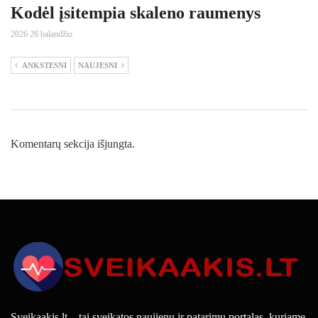
Kodėl įsitempia skaleno raumenys
2026 26 balandžio
ANKSTESNI
NAUJESNI
Komentarų sekcija išjungta.
Sveikaakis.lt – tai sveikatos naujienų ir patarimų portalas, kuriame