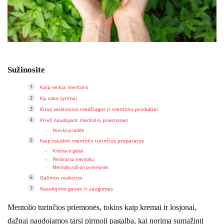
Sužinosite
Kaip veikia mentolis
Ką sako tyrimai
Kitos veikliosios medžiagos ir mentolio produktai
Prieš naudojant mentolio priemones
Nuo ko pradėti
Kaip naudoti mentolio turinčius preparatus
Kremai ir geliai
Pleistrai su mentoliu
Mentolio roll-on priemonės
Galimos reakcijos
Naudojimo gairės ir saugumas
Mentolio turinčios priemonės, tokios kaip kremai ir losjonai,
dažnai naudojamos tarsi pirmoji pagalba, kai norima sumažinti