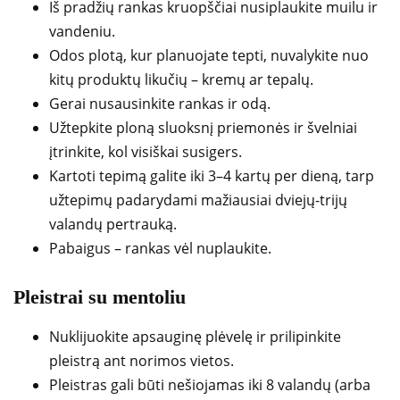
Iš pradžių rankas kruopščiai nusiplaukite muilu ir
vandeniu.
Odos plotą, kur planuojate tepti, nuvalykite nuo
kitų produktų likučių – kremų ar tepalų.
Gerai nusausinkite rankas ir odą.
Užtepkite ploną sluoksnį priemonės ir švelniai
įtrinkite, kol visiškai susigers.
Kartoti tepimą galite iki 3–4 kartų per dieną, tarp
užtepimų padarydami mažiausiai dviejų-trijų
valandų pertrauką.
Pabaigus – rankas vėl nuplaukite.
Pleistrai su mentoliu
Nuklijuokite apsauginę plėvelę ir prilipinkite
pleistrą ant norimos vietos.
Pleistras gali būti nešiojamas iki 8 valandų (arba