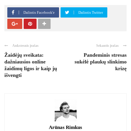
Dalintis Facebook'e
Dalintis Twitter
Ankstesnis įrašas
Sekantis įrašas
Žaidėjų sveikata:
Pandeminis stresas
dažniausios online
sukėlė plaukų slinkimo
žaidimų ligos ir kaip jų
krizę
išvengti
Arūnas Rimkus