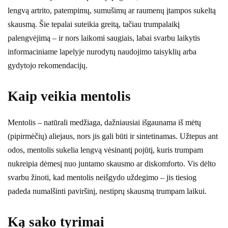
lengvą artrito, patempimų, sumušimų ar raumenų įtampos sukeltą
skausmą. Šie tepalai suteikia greitą, tačiau trumpalaikį
palengvėjimą – ir nors laikomi saugiais, labai svarbu laikytis
informaciniame lapelyje nurodytų naudojimo taisyklių arba
gydytojo rekomendacijų.
Kaip veikia mentolis
Mentolis – natūrali medžiaga, dažniausiai išgaunama iš mėtų
(pipirmėčių) aliejaus, nors jis gali būti ir sintetinamas. Užtepus ant
odos, mentolis sukelia lengvą vėsinantį pojūtį, kuris trumpam
nukreipia dėmesį nuo juntamo skausmo ar diskomforto. Vis dėlto
svarbu žinoti, kad mentolis neišgydo uždegimo – jis tiesiog
padeda numalšinti paviršinį, nestiprų skausmą trumpam laikui.
Ką sako tyrimai