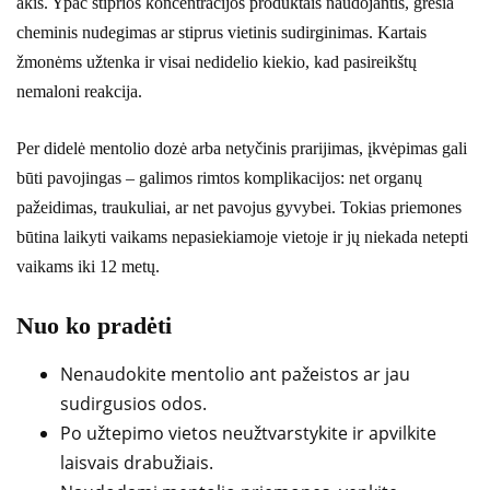
akis. Ypač stiprios koncentracijos produktais naudojantis, gresia
cheminis nudegimas ar stiprus vietinis sudirginimas. Kartais
žmonėms užtenka ir visai nedidelio kiekio, kad pasireikštų
nemaloni reakcija.
Per didelė mentolio dozė arba netyčinis prarijimas, įkvėpimas gali
būti pavojingas – galimos rimtos komplikacijos: net organų
pažeidimas, traukuliai, ar net pavojus gyvybei. Tokias priemones
būtina laikyti vaikams nepasiekiamoje vietoje ir jų niekada netepti
vaikams iki 12 metų.
Nuo ko pradėti
Nenaudokite mentolio ant pažeistos ar jau
sudirgusios odos.
Po užtepimo vietos neužtvarstykite ir apvilkite
laisvais drabužiais.