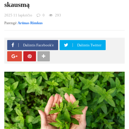
skausmą
2025 11 lapkričio
0
293
Parengė
Arūnas Rimkus
Dalintis Facebook'e
Dalintis Twitter