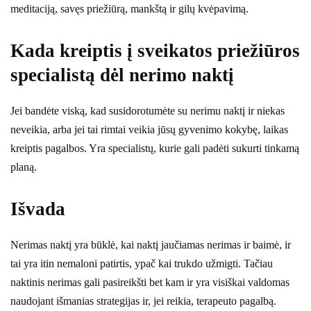
meditaciją, savęs priežiūrą, mankštą ir gilų kvėpavimą.
Kada kreiptis į sveikatos priežiūros
specialistą dėl nerimo naktį
Jei bandėte viską, kad susidorotumėte su nerimu naktį ir niekas
neveikia, arba jei tai rimtai veikia jūsų gyvenimo kokybę, laikas
kreiptis pagalbos. Yra specialistų, kurie gali padėti sukurti tinkamą
planą.
Išvada
Nerimas naktį yra būklė, kai naktį jaučiamas nerimas ir baimė, ir
tai yra itin nemaloni patirtis, ypač kai trukdo užmigti. Tačiau
naktinis nerimas gali pasireikšti bet kam ir yra visiškai valdomas
naudojant išmanias strategijas ir, jei reikia, terapeuto pagalbą.