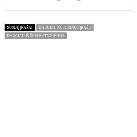
SUSIJĘ ĮRAŠAI
DAUGIAU AUTORIAUS ĮRAŠŲ
DAUGIAU IŠ ŠIOS KATEGORIJOS