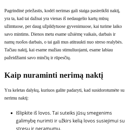
Pagrindinė priežastis, kodėl nerimas gali staiga pasireikšti naktį,
yra ta, kad tai dažnai yra vienas iš nedaugelio kartų mūsų
užimtuose, per daug užpildytuose gyvenimuose, kai turime laiko
savo mintims. Dienos metu esame užsiėmę vaikais, darbais ir
namų ruošos darbais, o tai gali mus atitraukti nuo streso realybės.
Tačiau naktį, kai esame mažiau stimuliuojami, esame labiau
pažeidžiami savo minčių ir rūpesčių.
Kaip nuraminti nerimą naktį
Yra keletas dalykų, kuriuos galite padaryti, kad susidorotumėte su
nerimu naktį:
Išlipkite iš lovos. Tai suteiks jūsų smegenims
galimybę nurimti ir užkirs kelią lovos susiejimui su
stresu ir neramumu.