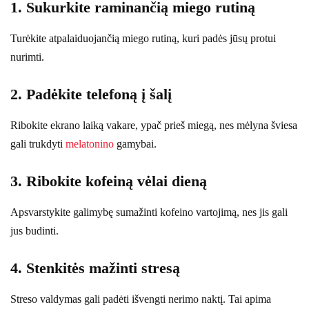
1. Sukurkite raminančią miego rutiną
Turėkite atpalaiduojančią miego rutiną, kuri padės jūsų protui
nurimti.
2. Padėkite telefoną į šalį
Ribokite ekrano laiką vakare, ypač prieš miegą, nes mėlyna šviesa
gali trukdyti
melatonino
gamybai.
3. Ribokite kofeiną vėlai dieną
Apsvarstykite galimybę sumažinti kofeino vartojimą, nes jis gali
jus budinti.
4. Stenkitės mažinti stresą
Streso valdymas gali padėti išvengti nerimo naktį. Tai apima