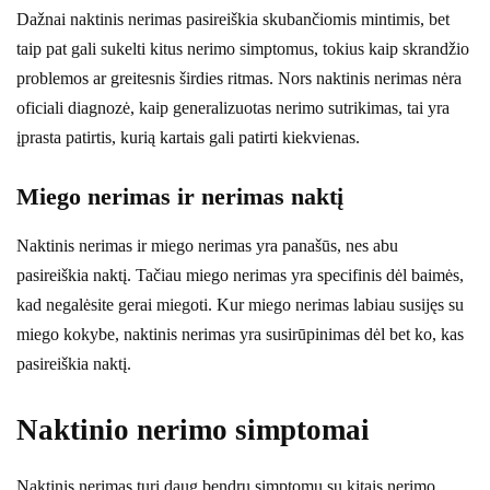
Dažnai naktinis nerimas pasireiškia skubančiomis mintimis, bet
taip pat gali sukelti kitus nerimo simptomus, tokius kaip skrandžio
problemos ar greitesnis širdies ritmas. Nors naktinis nerimas nėra
oficiali diagnozė, kaip generalizuotas nerimo sutrikimas, tai yra
įprasta patirtis, kurią kartais gali patirti kiekvienas.
Miego nerimas ir nerimas naktį
Naktinis nerimas ir miego nerimas yra panašūs, nes abu
pasireiškia naktį. Tačiau miego nerimas yra specifinis dėl baimės,
kad negalėsite gerai miegoti. Kur miego nerimas labiau susijęs su
miego kokybe, naktinis nerimas yra susirūpinimas dėl bet ko, kas
pasireiškia naktį.
Naktinio nerimo simptomai
Naktinis nerimas turi daug bendrų simptomų su kitais nerimo