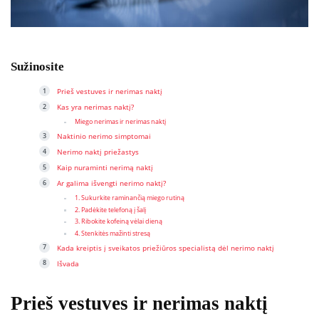
Sužinosite
Prieš vestuves ir nerimas naktį
Kas yra nerimas naktį?
Miego nerimas ir nerimas naktį
Naktinio nerimo simptomai
Nerimo naktį priežastys
Kaip nuraminti nerimą naktį
Ar galima išvengti nerimo naktį?
1. Sukurkite raminančią miego rutiną
2. Padėkite telefoną į šalį
3. Ribokite kofeiną vėlai dieną
4. Stenkitės mažinti stresą
Kada kreiptis į sveikatos priežiūros specialistą dėl nerimo naktį
Išvada
Prieš vestuves ir nerimas naktį