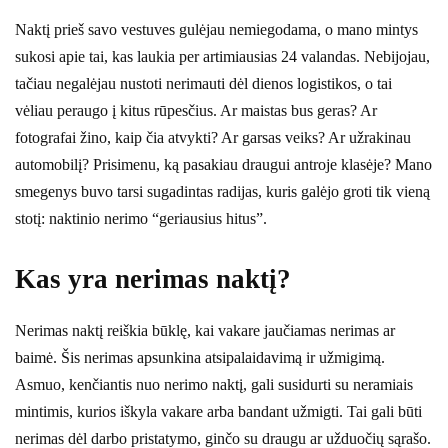
Naktį prieš savo vestuves gulėjau nemiegodama, o mano mintys
sukosi apie tai, kas laukia per artimiausias 24 valandas. Nebijojau,
tačiau negalėjau nustoti nerimauti dėl dienos logistikos, o tai
vėliau peraugo į kitus rūpesčius. Ar maistas bus geras? Ar
fotografai žino, kaip čia atvykti? Ar garsas veiks? Ar užrakinau
automobilį? Prisimenu, ką pasakiau draugui antroje klasėje? Mano
smegenys buvo tarsi sugadintas radijas, kuris galėjo groti tik vieną
stotį: naktinio nerimo “geriausius hitus”.
Kas yra nerimas naktį?
Nerimas naktį reiškia būklę, kai vakare jaučiamas nerimas ar
baimė. Šis nerimas apsunkina atsipalaidavimą ir užmigimą.
Asmuo, kenčiantis nuo nerimo naktį, gali susidurti su neramiais
mintimis, kurios iškyla vakare arba bandant užmigti. Tai gali būti
nerimas dėl darbo pristatymo, ginčo su draugu ar užduočių sąrašo.