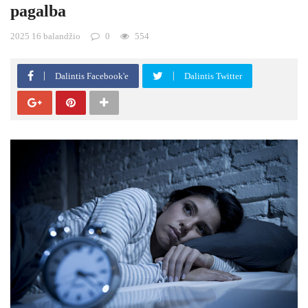
pagalba
2025 16 balandžio
0
554
Dalintis Facebook'e
Dalintis Twitter