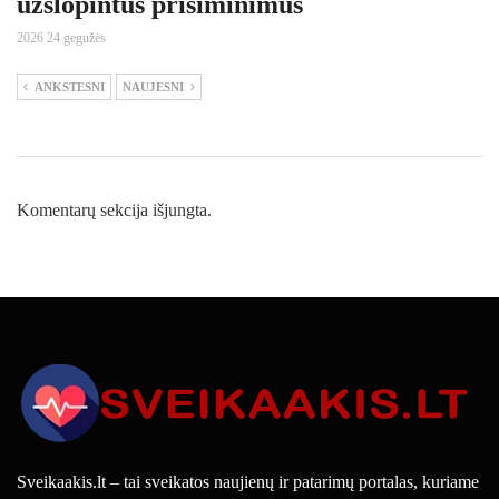
užslopintus prisiminimus
2026 24 gegužės
ANKSTESNI
NAUJESNI
Komentarų sekcija išjungta.
Sveikaakis.lt – tai sveikatos naujienų ir patarimų portalas, kuriame