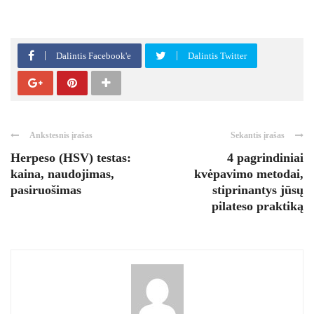
Dalintis Facebook'e
Dalintis Twitter
Ankstesnis įrašas
Sekantis įrašas
Herpeso (HSV) testas:
4 pagrindiniai
kaina, naudojimas,
kvėpavimo metodai,
pasiruošimas
stiprinantys jūsų
pilateso praktiką