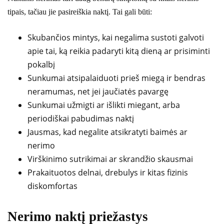
tipais, tačiau jie pasireiškia naktį. Tai gali būti:
Skubančios mintys, kai negalima sustoti galvoti
apie tai, ką reikia padaryti kitą dieną ar prisiminti
pokalbį
Sunkumai atsipalaiduoti prieš miegą ir bendras
neramumas, net jei jaučiatės pavargę
Sunkumai užmigti ar išlikti miegant, arba
periodiškai pabudimas naktį
Jausmas, kad negalite atsikratyti baimės ar
nerimo
Virškinimo sutrikimai ar skrandžio skausmai
Prakaituotos delnai, drebulys ir kitas fizinis
diskomfortas
Nerimo naktį priežastys