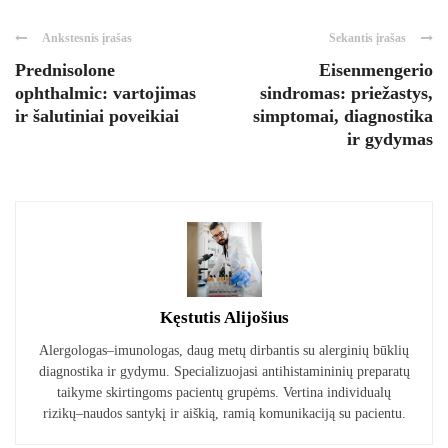
Ankstesnis įrašas
Sekantis įrašas
Prednisolone
Eisenmengerio
ophthalmic: vartojimas
sindromas: priežastys,
ir šalutiniai poveikiai
simptomai, diagnostika
ir gydymas
Kęstutis Alijošius
Alergologas–imunologas, daug metų dirbantis su alerginių būklių
diagnostika ir gydymu. Specializuojasi antihistamininių preparatų
taikyme skirtingoms pacientų grupėms. Vertina individualų
rizikų–naudos santykį ir aiškią, ramią komunikaciją su pacientu.