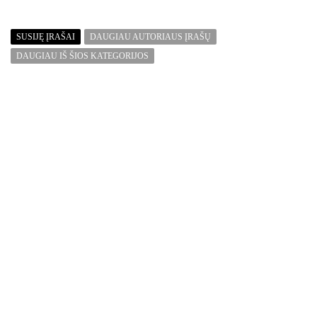
SUSIJĘ ĮRAŠAI
DAUGIAU AUTORIAUS ĮRAŠŲ
DAUGIAU IŠ ŠIOS KATEGORIJOS