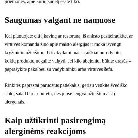
priemones, apie kurių sudėtį esate tikri.
Saugumas valgant ne namuose
Kai planuojate eiti į kavinę ar restoraną, iš anksto pasiteiraukite, ar
virtuvės komanda žino apie maisto alergijas ir moka išvengti
kryžminio užteršimo. Užsakydami maistą aiškiai nurodykite,
kokių produktų negalite valgyti. Jei kilo abejonių, būkite drąsūs –
paprašykite pakalbėti su vadybininku arba virtuvės šefu.
Rinkitės paprastai paruoštus patiekalus, geriau venkite švediško
stalo, salad bar ar bufetų, nes juose lengva užteršti maistą
alergenais.
Kaip užtikrinti pasirengimą
alerginėms reakcijoms