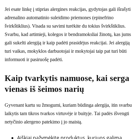
Jei esate linkę į stiprias alergines reakcijas, gydytojas gali išrašyti
adrenalino automatinio suleidimo priemones (epinefrino
švirkštiklius). Visada su savimi turėkite du tokius švirkštiklius.
Svarbu, kad artimieji, kolegos ir bendramoksliai žinotų, kas jums
gali sukelti alergiją ir kaip padėti prasidėjus reakcijai. Jei alergiją
turi vaikas, mokyklos darbuotojai ir mokytojai taip pat turi būti
informuoti ir pasiruošę padėti.
Kaip tvarkytis namuose, kai serga
vienas iš šeimos narių
Gyvenant kartu su žmogumi, kuriam būdinga alergija, itin svarbu
laikytis tam tikros tvarkos virtuvėje ir buityje. Tai padės išvengti
netyčinio alergeno patekimo į jo maistą.
Aiškiai pažymėkite produktus, kuriuos galima