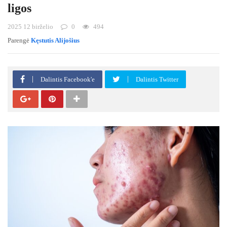
ligos
2025 12 birželio
0
494
Parengė
Kęstutis Alijošius
Dalintis Facebook'e
Dalintis Twitter