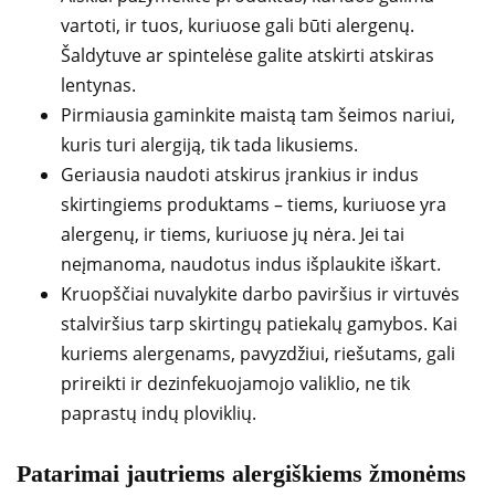
vartoti, ir tuos, kuriuose gali būti alergenų.
Šaldytuve ar spintelėse galite atskirti atskiras
lentynas.
Pirmiausia gaminkite maistą tam šeimos nariui,
kuris turi alergiją, tik tada likusiems.
Geriausia naudoti atskirus įrankius ir indus
skirtingiems produktams – tiems, kuriuose yra
alergenų, ir tiems, kuriuose jų nėra. Jei tai
neįmanoma, naudotus indus išplaukite iškart.
Kruopščiai nuvalykite darbo paviršius ir virtuvės
stalviršius tarp skirtingų patiekalų gamybos. Kai
kuriems alergenams, pavyzdžiui, riešutams, gali
prireikti ir dezinfekuojamojo valiklio, ne tik
paprastų indų ploviklių.
Patarimai jautriems alergiškiems žmonėms