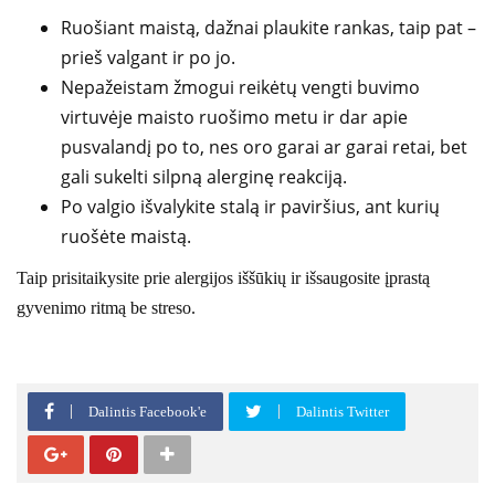
Ruošiant maistą, dažnai plaukite rankas, taip pat –
prieš valgant ir po jo.
Nepažeistam žmogui reikėtų vengti buvimo
virtuvėje maisto ruošimo metu ir dar apie
pusvalandį po to, nes oro garai ar garai retai, bet
gali sukelti silpną alerginę reakciją.
Po valgio išvalykite stalą ir paviršius, ant kurių
ruošėte maistą.
Taip prisitaikysite prie alergijos iššūkių ir išsaugosite įprastą
gyvenimo ritmą be streso.
Dalintis Facebook'e
Dalintis Twitter