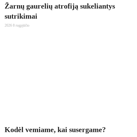
Žarnų gaurelių atrofiją sukeliantys
sutrikimai
2026 8 rugpjūčio
Kodėl vemiame, kai susergame?