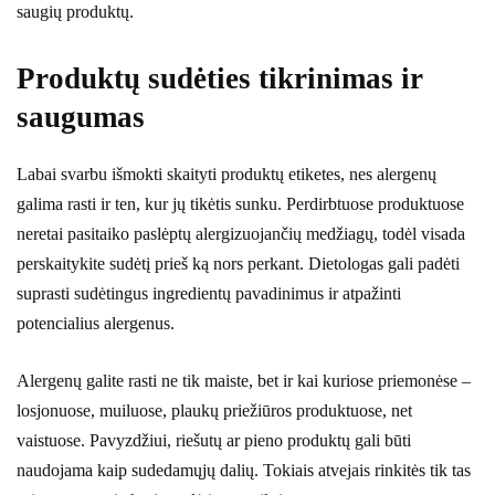
saugių produktų.
Produktų sudėties tikrinimas ir
saugumas
Labai svarbu išmokti skaityti produktų etiketes, nes alergenų
galima rasti ir ten, kur jų tikėtis sunku. Perdirbtuose produktuose
neretai pasitaiko paslėptų alergizuojančių medžiagų, todėl visada
perskaitykite sudėtį prieš ką nors perkant. Dietologas gali padėti
suprasti sudėtingus ingredientų pavadinimus ir atpažinti
potencialius alergenus.
Alergenų galite rasti ne tik maiste, bet ir kai kuriose priemonėse –
losjonuose, muiluose, plaukų priežiūros produktuose, net
vaistuose. Pavyzdžiui, riešutų ar pieno produktų gali būti
naudojama kaip sudedamųjų dalių. Tokiais atvejais rinkitės tik tas