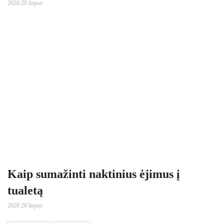
2026 29 liepos
Kaip sumažinti naktinius ėjimus į
tualetą
2026 28 liepos