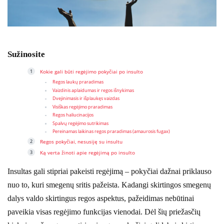
Sužinosite
Kokie gali būti regėjimo pokyčiai po insulto
Regos laukų praradimas
Vaizdinis aplaidumas ir regos išnykimas
Dvejinimasis ir išplaukęs vaizdas
Visiškas regėjimo praradimas
Regos haliucinacijos
Spalvų regėjimo sutrikimas
Pereinamas laikinas regos praradimas (amaurosis fugax)
Regos pokyčiai, nesusiję su insultu
Ką verta žinoti apie regėjimą po insulto
Insultas gali stipriai pakeisti regėjimą – pokyčiai dažnai priklauso
nuo to, kuri smegenų sritis pažeista. Kadangi skirtingos smegenų
dalys valdo skirtingus regos aspektus, pažeidimas nebūtinai
paveikia visas regėjimo funkcijas vienodai. Dėl šių priežasčių