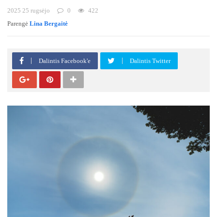
2025 25 rugsėjo
0
422
Parengė
Lina Bergaitė
Dalintis Facebook'e
Dalintis Twitter