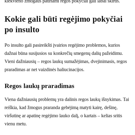
kiekvieno žmogaus patiriami regos pokyčiai gali labai skirtis.
Kokie gali būti regėjimo pokyčiai
po insulto
Po insulto gali pasireikšti įvairios regėjimo problemos, kurios
dažnai būna susijusios su konkrečių smegenų dalių pažeidimu.
Vieni dažniausių – regos laukų sumažėjimas, dvejinimasis, regos
praradimas ar net vaizdinės haliucinacijos.
Regos laukų praradimas
Viena dažniausių problemų yra dalinis regos laukų išnykimas. Tai
reiškia, kad žmogus praranda gebėjimą matyti kairę, dešinę,
viršutinę ar apatinę regėjimo lauko dalį, o kartais – kelias sritis
vienu metu.