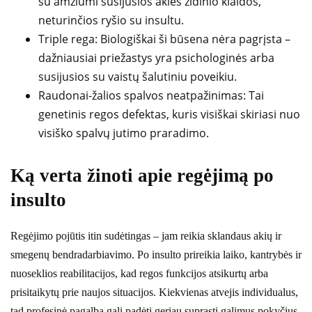
su amžiumi susijusios akies židinio klaidos,
neturinčios ryšio su insultu.
Triple rega: Biologiškai ši būsena nėra pagrįsta –
dažniausiai priežastys yra psichologinės arba
susijusios su vaistų šalutiniu poveikiu.
Raudonai-žalios spalvos neatpažinimas: Tai
genetinis regos defektas, kuris visiškai skiriasi nuo
visiško spalvų jutimo praradimo.
Ką verta žinoti apie regėjimą po
insulto
Regėjimo pojūtis itin sudėtingas – jam reikia sklandaus akių ir
smegenų bendradarbiavimo. Po insulto prireikia laiko, kantrybės ir
nuoseklios reabilitacijos, kad regos funkcijos atsikurtų arba
prisitaikytų prie naujos situacijos. Kiekvienas atvejis individualus,
tad profesinė pagalba gali padėti geriau suprasti galimus pokyčius