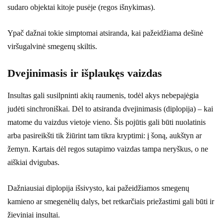
sudaro objektai kitoje pusėje (regos išnykimas).
Ypač dažnai tokie simptomai atsiranda, kai pažeidžiama dešinė
viršugalvinė smegenų skiltis.
Dvejinimasis ir išplaukęs vaizdas
Insultas gali susilpninti akių raumenis, todėl akys nebepajėgia
judėti sinchroniškai. Dėl to atsiranda dvejinimasis (diplopija) – kai
matome du vaizdus vietoje vieno. Šis pojūtis gali būti nuolatinis
arba pasireikšti tik žiūrint tam tikra kryptimi: į šoną, aukštyn ar
žemyn. Kartais dėl regos sutapimo vaizdas tampa neryškus, o ne
aiškiai dvigubas.
Dažniausiai diplopija išsivysto, kai pažeidžiamos smegenų
kamieno ar smegenėlių dalys, bet retkarčiais priežastimi gali būti ir
žieviniai insultai.