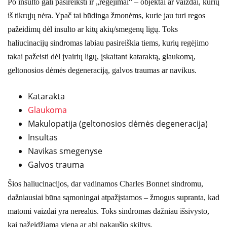
Po insulto gali pasireikšti ir „regėjimai“ – objektai ar vaizdai, kurių
iš tikrųjų nėra. Ypač tai būdinga žmonėms, kurie jau turi regos
pažeidimų dėl insulto ar kitų akių/smegenų ligų. Toks
haliucinacijų sindromas labiau pasireiškia tiems, kurių regėjimo
takai pažeisti dėl įvairių ligų, įskaitant kataraktą, glaukomą,
geltonosios dėmės degeneraciją, galvos traumas ar navikus.
Katarakta
Glaukoma
Makulopatija (geltonosios dėmės degeneracija)
Insultas
Navikas smegenyse
Galvos trauma
Šios haliucinacijos, dar vadinamos Charles Bonnet sindromu,
dažniausiai būna sąmoningai atpažįstamos – žmogus supranta, kad
matomi vaizdai yra nerealūs. Toks sindromas dažniau išsivysto,
kai pažeidžiama viena ar abi pakaušio skiltys.