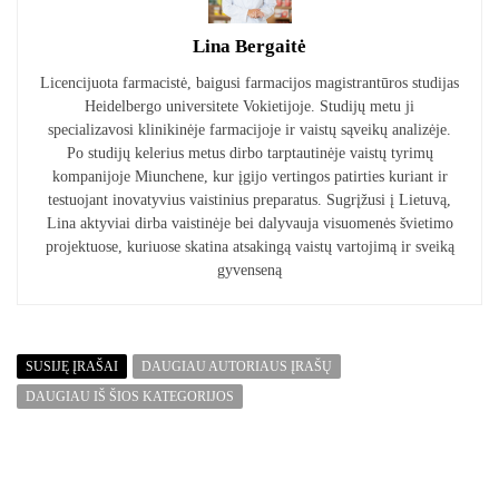
Lina Bergaitė
Licencijuota farmacistė, baigusi farmacijos magistrantūros studijas
Heidelbergo universitete Vokietijoje. Studijų metu ji
specializavosi klinikinėje farmacijoje ir vaistų sąveikų analizėje.
Po studijų kelerius metus dirbo tarptautinėje vaistų tyrimų
kompanijoje Miunchene, kur įgijo vertingos patirties kuriant ir
testuojant inovatyvius vaistinius preparatus. Sugrįžusi į Lietuvą,
Lina aktyviai dirba vaistinėje bei dalyvauja visuomenės švietimo
projektuose, kuriuose skatina atsakingą vaistų vartojimą ir sveiką
gyvenseną
SUSIJĘ ĮRAŠAI
DAUGIAU AUTORIAUS ĮRAŠŲ
DAUGIAU IŠ ŠIOS KATEGORIJOS