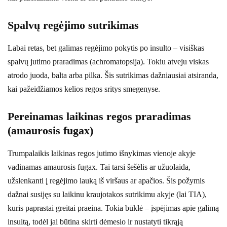
Spalvų regėjimo sutrikimas
Labai retas, bet galimas regėjimo pokytis po insulto – visiškas
spalvų jutimo praradimas (achromatopsija). Tokiu atveju viskas
atrodo juoda, balta arba pilka. Šis sutrikimas dažniausiai atsiranda,
kai pažeidžiamos kelios regos sritys smegenyse.
Pereinamas laikinas regos praradimas
(amaurosis fugax)
Trumpalaikis laikinas regos jutimo išnykimas vienoje akyje
vadinamas amaurosis fugax. Tai tarsi šešėlis ar užuolaida,
užslenkanti į regėjimo lauką iš viršaus ar apačios. Šis požymis
dažnai susijęs su laikinu kraujotakos sutrikimu akyje (lai TIA),
kuris paprastai greitai praeina. Tokia būklė – įspėjimas apie galimą
insultą, todėl jai būtina skirti dėmesio ir nustatyti tikrąją