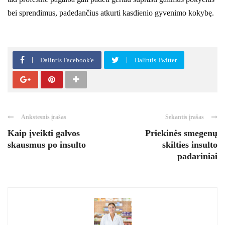
bei sprendimus, padedančius atkurti kasdienio gyvenimo kokybę.
Dalintis Facebook'e
Dalintis Twitter
Ankstesnis įrašas
Sekantis įrašas
Kaip įveikti galvos
Priekinės smegenų
skausmus po insulto
skilties insulto
padariniai