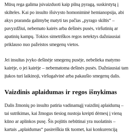
Mūsų rega galima įsivaizduoti kaip pilną pyragą, suskirstytą į
skilteles. Kai po insulto išsivysto homoniminė hemianopsija, abi
akys praranda galimybę matyti tas pačias „pyrago skiltis“ –
pavyzdžiui, nebemato kairės arba dešinės pusės, viršutinių ar
apatinių kampų. Tokios simetriškos regos netektys dažniausiai
priklauso nuo pažeistos smegenų vietos.
Jei insultas įvyko dešinėje smegenų pusėje, nebelieka matymo
kairėje, o jei kairėje – nebematoma dešinės pusės. Dažniausiai tam
įtakos turi laikinoji, viršugalvinė arba pakaušio smegenų dalis.
Vaizdinis aplaidumas ir regos išnykimas
Dalis žmonių po insulto patiria vadinamąjį vaizdinį aplaidumą –
tai sutrikimas, kai žmogus tiesiog nustoja kreipti dėmesį į vieną
kūno ar aplinkos pusę. Šis pojūtis nebūtinai yra nuolatinis –
kartais „aplaidumas“ pasireiškia tik tuomet, kai konkurenciją