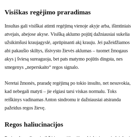
Visiškas regėjimo praradimas
Insultas gali visiškai atimti regėjimą vienoje akyje arba, išimtiniais
atvejais, abejose akyse. Visišką aklumo pojūtį dažniausiai sukelia
užsikimšusi kraujagyslė, aprūpinanti akį krauju. Jei pažeidžiamos
abi pakaušio skiltys, išsivysto žievės aklumas – tuomet žmogaus
akys į šviesą sureaguoja, bet pats matymo pojūtis dingsta, nes
smegenys „neperskaito“ regos signalo.
Neretai žmonės, praradę regėjimą po tokio insulto, net nesuvokia,
kad nebegali matyti – jie elgiasi tarsi viskas normalu. Toks
reiškinys vadinamas Anton sindromu ir dažniausiai atsiranda
pažeidus regos žievę.
Regos haliucinacijos