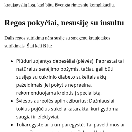
kraujagyslių ligą, kad būtų išvengta rimtesnių komplikacijų.
Regos pokyčiai, nesusiję su insultu
Dalis regos sutrikimų nėra susiję su smegenų kraujotakos
sutrikimais. Štai keli iš jų:
Plūduriuojantys debesėliai (plėvės): Paprastai tai
natūralus senėjimo požymis, tačiau gali būti
susijęs su cukrinio diabeto sukeltais akių
pažeidimais. Jei pokytis nepraeina,
rekomenduojama kreiptis į specialistą.
Šviesos aureolės aplink žiburius: Dažniausiai
tokius pojūčius sukelia katarakta, kuri gydoma
saugiai ir efektyviai.
Toliaregystė ar trumparegystė: Tai paveldimos ar