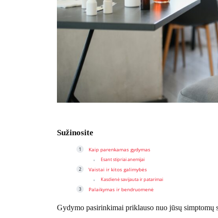
Sužinosite
Kaip parenkamas gydymas
Esant stipriai anemijai
Vaistai ir kitos galimybės
Kasdienė savijauta ir patarimai
Palaikymas ir bendruomenė
Gydymo pasirinkimai priklauso nuo jūsų simptomų stip