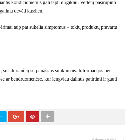
antis kondicionierius gali tapti dirgikliu. Vertėtų pasirūpinti
ų galima devėti kasdien.
r gėrimai taip pat sukelia simptomus – tokių produktų pravartu
, susiduriančių su panašiais sunkumais. Informacijos bei
e ar bendruomenėse, kur lengviau dalintis patirtimi ir gauti
er