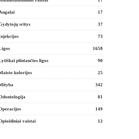
Antihistamininiai vaistai
17
Augalai
17
Gydytojų sritys
37
Injekcijos
73
Ligos
1658
Lytiškai plintančios ligos
90
Maisto kolorijos
25
Mityba
342
Odontologija
81
Operacijos
149
Opioidiniai vaistai
12