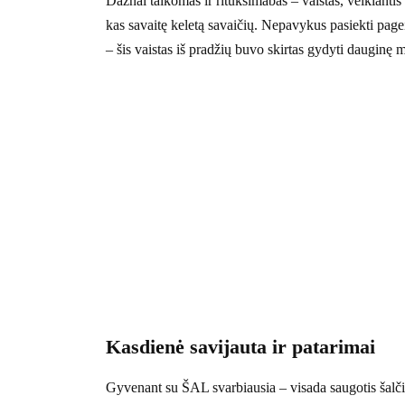
Dažnai taikomas ir rituksimabas – vaistas, veikiantis 
kas savaitę keletą savaičių. Nepavykus pasiekti page
– šis vaistas iš pradžių buvo skirtas gydyti dauginę 
Kasdienė savijauta ir patarimai
Gyvenant su ŠAL svarbiausia – visada saugotis šalči