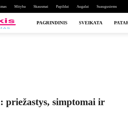
imas
Mityba
Skausmai
Papildai
Augalai
Suaugusiems
PAGRINDINIS
SVEIKATA
PATA
a: priežastys, simptomai ir