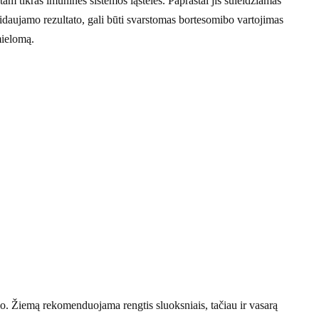
tam tikras imuninės sistemos ląsteles. Paprastai jis suleidžiamas
idaujamo rezultato, gali būti svarstomas bortesomibo vartojimas
mielomą.
o. Žiemą rekomenduojama rengtis sluoksniais, tačiau ir vasarą