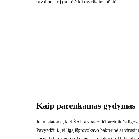
savaime, ar ją sukėlė kita sveikatos būklė.
Kaip parenkamas gydymas
Jei nustatoma, kad ŠAL atsirado dėl gretutinės ligos
Pavyzdžiui, jei ligą išprovokavo bakterinė ar virusin
pasveikstama nuo sukėlėjo – tai gali užtrukti keletą 