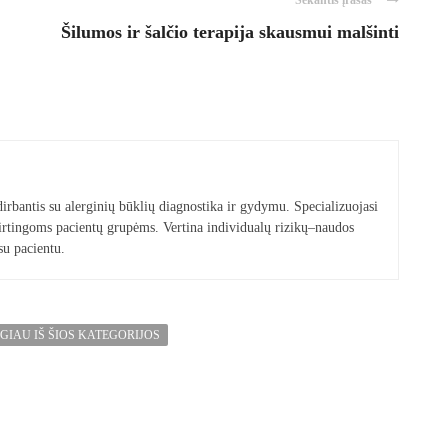
Sekantis įrašas
Šilumos ir šalčio terapija skausmui malšinti
rbantis su alerginių būklių diagnostika ir gydymu. Specializuojasi
irtingoms pacientų grupėms. Vertina individualų rizikų–naudos
su pacientu.
GIAU IŠ ŠIOS KATEGORIJOS