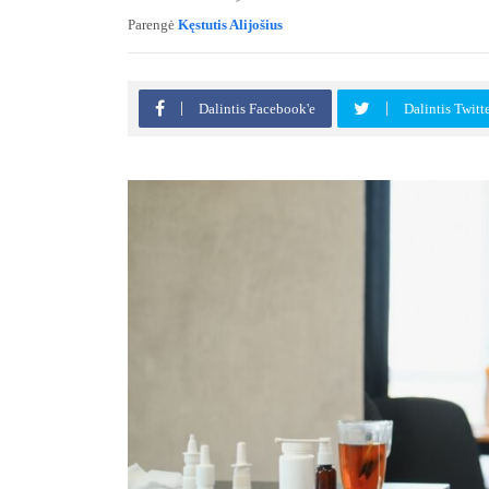
Parengė
Kęstutis Alijošius
Dalintis Facebook'e
Dalintis Twitt