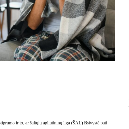
rumo ir to, ar šaltųjų agliutininų liga (ŠAL) išsivystė pati