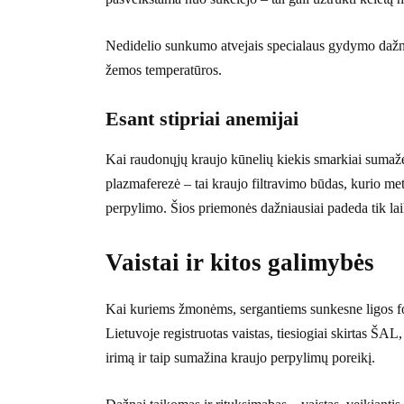
Nedidelio sunkumo atvejais specialaus gydymo dažnai n
žemos temperatūros.
Esant stipriai anemijai
Kai raudonųjų kraujo kūnelių kiekis smarkiai sumažė
plazmaferezė – tai kraujo filtravimo būdas, kurio met
perpylimo. Šios priemonės dažniausiai padeda tik laik
Vaistai ir kitos galimybės
Kai kuriems žmonėms, sergantiems sunkesne ligos for
Lietuvoje registruotas vaistas, tiesiogiai skirtas ŠA
irimą ir taip sumažina kraujo perpylimų poreikį.