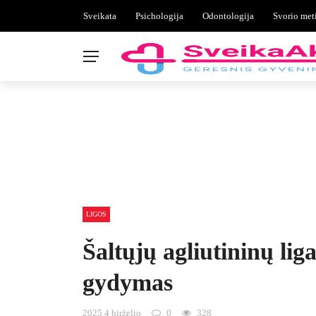
Sveikata
Psichologija
Odontologija
Svorio met
LIGOS
Šaltųjų agliutininų lig
gydymas
2025 4 birželio
0
328