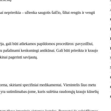
eprireikia – užtenka saugotis šalčio, šiltai rengtis ir vengti
ja, gali būti atliekamos papildomos procedūros: pavyzdžiui,
u pašalinami kenksmingi antikūnai. Gali būti prireikta ir kraujo
inai pagerinti savijautą.
ma, skiriami specifiniai medikamentai. Vienintelis šiuo metu
L, yra sutimlimabas-jome, kuris sulėtina raudonųjų kraujo kūnelių