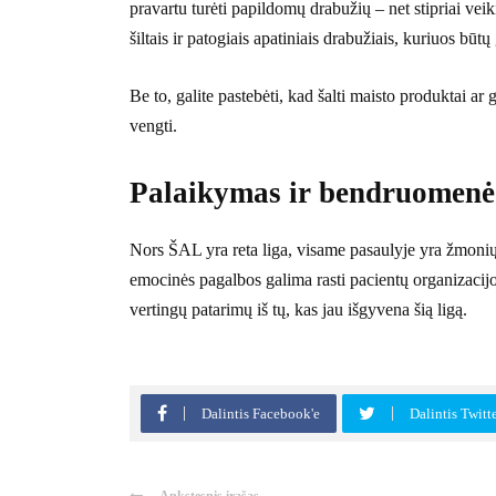
pravartu turėti papildomų drabužių – net stipriai veiki
šiltais ir patogiais apatiniais drabužiais, kuriuos būt
Be to, galite pastebėti, kad šalti maisto produktai a
vengti.
Palaikymas ir bendruomenė
Nors ŠAL yra reta liga, visame pasaulyje yra žmonių
emocinės pagalbos galima rasti pacientų organizacijos
vertingų patarimų iš tų, kas jau išgyvena šią ligą.
Dalintis Facebook'e
Dalintis Twitt