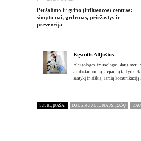
Ankstesnis įrašas
Peršalimo ir gripo (influencos) centras:
simptomai, gydymas, priežastys ir
prevencija
Kęstutis Alijošius
Alergologas–imunologas, daug metų di
antihistamininių preparatų taikyme sk
santykį ir aiškią, ramią komunikaciją 
SUSIJĘ ĮRAŠAI
DAUGIAU AUTORIAUS ĮRAŠŲ
DAU