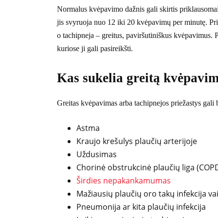
Normalus kvėpavimo dažnis gali skirtis priklausoma
jis svyruoja nuo 12 iki 20 kvėpavimų per minutę. Pri
o tachipneja – greitus, paviršutiniškus kvėpavimus. P
kuriose ji gali pasireikšti.
Kas sukelia greitą kvėpavi
Greitas kvėpavimas arba tachipnejos priežastys gali b
Astma
Kraujo krešulys plaučių arterijoje
Uždusimas
Chorinė obstrukcinė plaučių liga (COPD) 
Širdies nepakankamumas
Mažiausių plaučių oro takų infekcija va
Pneumonija ar kita plaučių infekcija