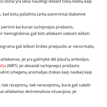
jos testai yra labai naudingi ieškant tokių būklių kaip
, kad būtų pašalinta (arba patvirtinta) diabetinė
a įvertinti kai kurias tachipnejos priežastis.
r hemoglobinas gali būti atliekami siekiant ieškoti
ograma gali ieškoti širdies priepuolio ar nenormalių
tliekamas, jei yra galimybė dėl plaučių embolijos.
fija
(MRT): jei akivaizdi tachipnejos priežastis
linti smegenų anomalijas (tokias kaip navikai) kaip
tiek receptinių, tiek nereceptinių, kurie gali sukelti
ai atliekamas ekstremaliose situacijose, jei