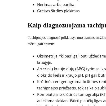
Nerimas arba panika
Greitas širdies plakimas
Kaip diagnozuojama tachip
Tachipnejos diagnozė priklausys nuo asmens amžiaus,
tačiau gali apimti:
Oksimetrija: “klipas” gali būti uždedam
kraujyje.
Arterinių kraujo dujų (ABG) tyrimas: kr
dioksido kiekį ir kraujo pH. pH gali bū
Krūtinės rentgenograma: krūtinės rentg
tachipnejos priežastis, tokias kaip subl
Kompiuterinė krūtinės tomografija (KT)
atliekama siekiant ištirti plaučių ligas a