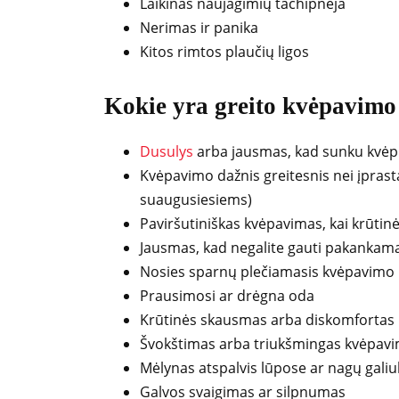
Laikinas naujagimių tachipneja
Nerimas ir panika
Kitos rimtos plaučių ligos
Kokie yra greito kvėpavim
Dusulys
arba jausmas, kad sunku kvėp
Kvėpavimo dažnis greitesnis nei įpras
suaugusiesiems)
Paviršutiniškas kvėpavimas, kai krūtinė
Jausmas, kad negalite gauti pakankama
Nosies sparnų plečiamasis kvėpavimo
Prausimosi ar drėgna oda
Krūtinės skausmas arba diskomfortas
Švokštimas arba triukšmingas kvėpav
Mėlynas atspalvis lūpose ar nagų gali
Galvos svaigimas ar silpnumas