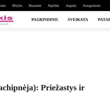
imas
Mityba
Skausmai
Papildai
Augalai
Suaugusiems
PAGRINDINIS
SVEIKATA
PATA
chipnėja): Priežastys ir