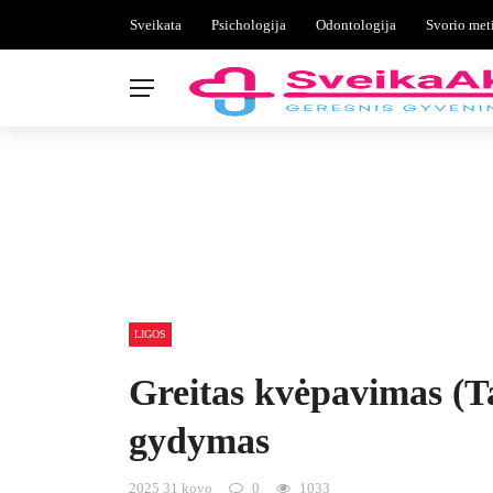
Sveikata
Psichologija
Odontologija
Svorio met
LIGOS
Greitas kvėpavimas (Ta
gydymas
2025 31 kovo
0
1033