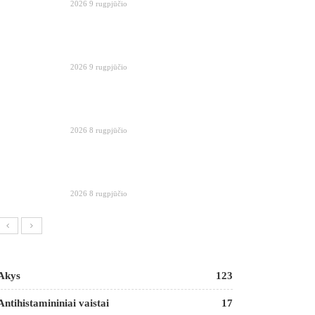
2026 9 rugpjūčio
2026 9 rugpjūčio
2026 8 rugpjūčio
2026 8 rugpjūčio
Akys
123
Antihistamininiai vaistai
17