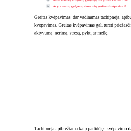
Ar yra namų gydymo priemonių greitam kvėpavimui?
Greitas kvėpavimas, dar vadinamas tachipneja, apibū
kvėpavimas. Greitas kvėpavimas gali turėti priežasčių
aktyvumą, nerimą, stresą, pyktį ar meilę.
Tachipneja apibrėžiama kaip padidėjęs kvėpavimo dažn