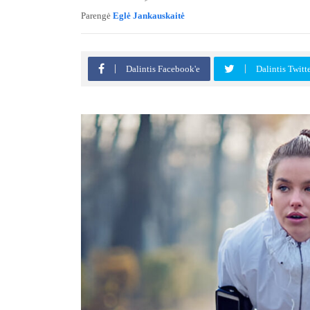
Parengė
Eglė Jankauskaitė
Dalintis Facebook'e
Dalintis Twitt