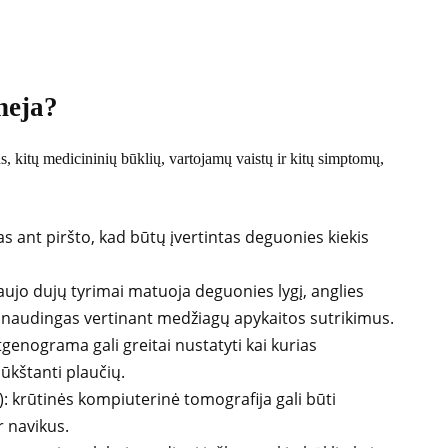
neja?
 kitų medicininių būklių, vartojamų vaistų ir kitų simptomų,
as ant piršto, kad būtų įvertintas deguonies kiekis
aujo dujų tyrimai matuoja deguonies lygį, anglies
ti naudingas vertinant medžiagų apykaitos sutrikimus.
enograma gali greitai nustatyti kai kurias
iūkštanti plaučių.
: krūtinės kompiuterinė tomografija gali būti
r navikus.