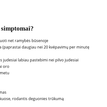
o simptomai?
uoti net ramybės būsenoje
ta (paprastai daugiau nei 20 kvėpavimų per minutę
s judesiai labiau pastebimi nei pilvo judesiai
i oro
 metu
imas
ukuose, rodantis deguonies trūkumą