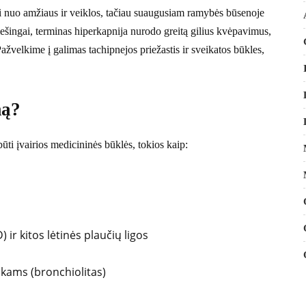
i nuo amžiaus ir veiklos, tačiau suaugusiam ramybės būsenoje
ešingai, terminas hiperkapnija nurodo greitą gilius kvėpavimus,
ažvelkime į galimas tachipnejos priežastis ir sveikatos būkles,
mą?
ūti įvairios medicininės būklės, tokios kaip:
ir kitos lėtinės plaučių ligos
ikams (bronchiolitas)