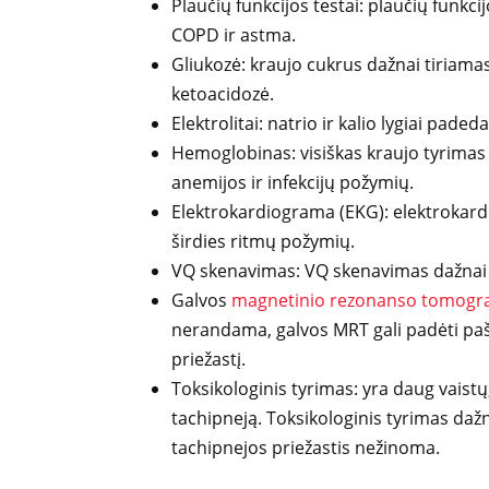
Plaučių funkcijos testai: plaučių funkci
COPD ir astma.
Gliukozė: kraujo cukrus dažnai tiriamas
ketoacidozė.
Elektrolitai: natrio ir kalio lygiai paded
Hemoglobinas: visiškas kraujo tyrimas i
anemijos ir infekcijų požymių.
Elektrokardiograma (EKG): elektrokardi
širdies ritmų požymių.
VQ skenavimas: VQ skenavimas dažnai a
Galvos
magnetinio rezonanso tomogra
nerandama, galvos MRT gali padėti paša
priežastį.
Toksikologinis tyrimas: yra daug vaistų, 
tachipneją. Toksikologinis tyrimas dažn
tachipnejos priežastis nežinoma.