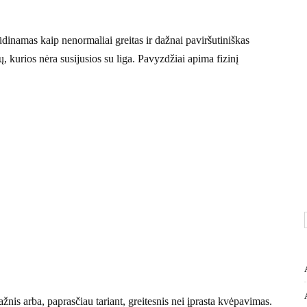
dinamas kaip nenormaliai greitas ir dažnai paviršutiniškas
, kurios nėra susijusios su liga. Pavyzdžiai apima fizinį
is arba, paprasčiau tariant, greitesnis nei įprasta kvėpavimas.