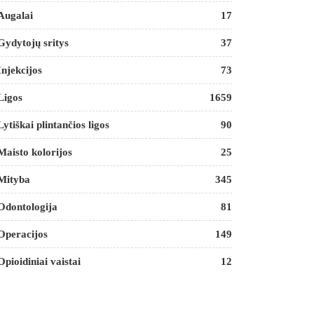
Augalai
17
Gydytojų sritys
37
Injekcijos
73
Ligos
1659
Lytiškai plintančios ligos
90
Maisto kolorijos
25
Mityba
345
Odontologija
81
Operacijos
149
Opioidiniai vaistai
12