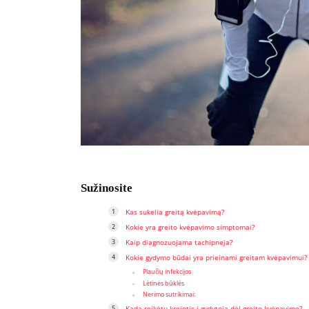
Sužinosite
Kas sukelia greitą kvėpavimą?
Kokie yra greito kvėpavimo simptomai?
Kaip diagnozuojama tachipneja?
Kokie gydymo būdai yra prieinami greitam kvėpavimui?
Plaučių infekcijos
Lėtinės būklės
Nerimo sutrikimai:
Kada reikėtų kreiptis į gydytoją dėl greito kvėpavimo?