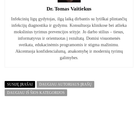
Dr. Tomas Vaitiekus
Infekcinių ligų gydytojas, ilgą laiką dirbantis su lytiškai plintančių
infekcijų diagnostika ir gydymu. Konsultuoja klinikose bei atlieka
mokslinius tyrimus prevencijos srityje. Jo darbo stilius – tiesus,
informatyvus ir orientuotas į rezultatą. Domisi visuomenės
sveikata, edukacinėmis programomis ir stigma mažinimu.
Akcentuoja konfidencialumą, atsakomybę ir modernių tyrimų
galimybes.
SUSIJĘ ĮRAŠAI
DAUGIAU AUTORIAUS ĮRAŠŲ
DAUGIAU IŠ ŠIOS KATEGORIJOS