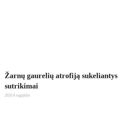
Žarnų gaurelių atrofiją sukeliantys
sutrikimai
2026 8 rugpjūčio