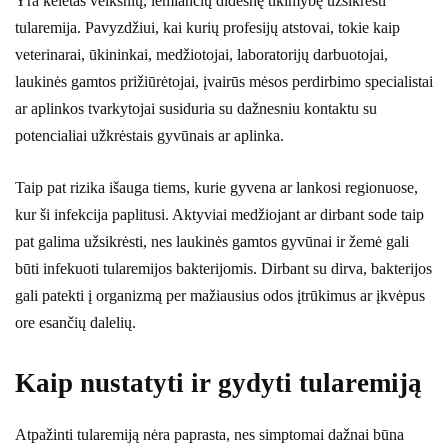
Yra keletas veiksnių, lemiančių didesnę tikimybę užsikrėsti
tularemija. Pavyzdžiui, kai kurių profesijų atstovai, tokie kaip
veterinarai, ūkininkai, medžiotojai, laboratorijų darbuotojai,
laukinės gamtos prižiūrėtojai, įvairūs mėsos perdirbimo specialistai
ar aplinkos tvarkytojai susiduria su dažnesniu kontaktu su
potencialiai užkrėstais gyvūnais ar aplinka.
Taip pat rizika išauga tiems, kurie gyvena ar lankosi regionuose,
kur ši infekcija paplitusi. Aktyviai medžiojant ar dirbant sode taip
pat galima užsikrėsti, nes laukinės gamtos gyvūnai ir žemė gali
būti infekuoti tularemijos bakterijomis. Dirbant su dirva, bakterijos
gali patekti į organizmą per mažiausius odos įtrūkimus ar įkvėpus
ore esančių dalelių.
Kaip nustatyti ir gydyti tularemiją
Atpažinti tularemiją nėra paprasta, nes simptomai dažnai būna