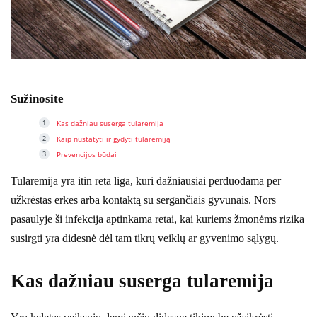
Sužinosite
Kas dažniau suserga tularemija
Kaip nustatyti ir gydyti tularemiją
Prevencijos būdai
Tularemija yra itin reta liga, kuri dažniausiai perduodama per
užkrėstas erkes arba kontaktą su sergančiais gyvūnais. Nors
pasaulyje ši infekcija aptinkama retai, kai kuriems žmonėms rizika
susirgti yra didesnė dėl tam tikrų veiklų ar gyvenimo sąlygų.
Kas dažniau suserga tularemija