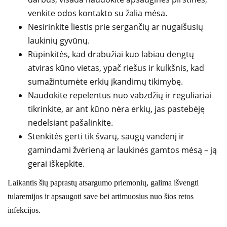
venkite odos kontakto su žalia mėsa.
Nesirinkite liestis prie sergančių ar nugaišusių
laukinių gyvūnų.
Rūpinkitės, kad drabužiai kuo labiau dengtų
atviras kūno vietas, ypač riešus ir kulkšnis, kad
sumažintumėte erkių įkandimų tikimybę.
Naudokite repelentus nuo vabzdžių ir reguliariai
tikrinkite, ar ant kūno nėra erkių, jas pastebėję
nedelsiant pašalinkite.
Stenkitės gerti tik švarų, saugų vandenį ir
gamindami žvėrieną ar laukinės gamtos mėsą – ją
gerai iškepkite.
Laikantis šių paprastų atsargumo priemonių, galima išvengti
tularemijos ir apsaugoti save bei artimuosius nuo šios retos
infekcijos.