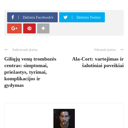
Dalintis Facebook'e
Dalintis Twitter
Ankstesnis įrašas
Sekantis įrašas
Giliųjų venų trombozės
Ala-Cort: vartojimas ir
centras: simptomai,
šalutiniai poveikiai
priežastys, tyrimai,
komplikacijos ir
gydymas