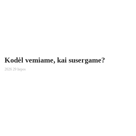
Kodėl vemiame, kai susergame?
2026 29 liepos