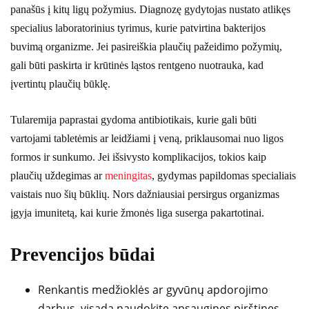
panašūs į kitų ligų požymius. Diagnozę gydytojas nustato atlikęs
specialius laboratorinius tyrimus, kurie patvirtina bakterijos
buvimą organizme. Jei pasireiškia plaučių pažeidimo požymių,
gali būti paskirta ir krūtinės ląstos rentgeno nuotrauka, kad
įvertintų plaučių būklę.
Tularemija paprastai gydoma antibiotikais, kurie gali būti
vartojami tabletėmis ar leidžiami į veną, priklausomai nuo ligos
formos ir sunkumo. Jei išsivysto komplikacijos, tokios kaip
plaučių uždegimas ar
meningitas
, gydymas papildomas specialiais
vaistais nuo šių būklių. Nors dažniausiai persirgus organizmas
įgyja imunitetą, kai kurie žmonės liga suserga pakartotinai.
Prevencijos būdai
Renkantis medžioklės ar gyvūnų apdorojimo
darbus, visada naudokite apsaugines pirštines,