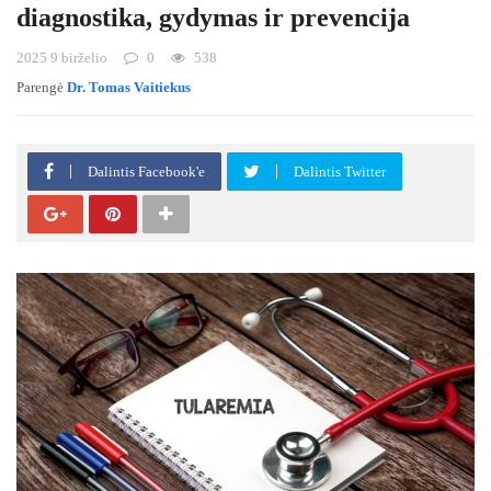
diagnostika, gydymas ir prevencija
2025 9 birželio
0
538
Parengė
Dr. Tomas Vaitiekus
Dalintis Facebook'e
Dalintis Twitter