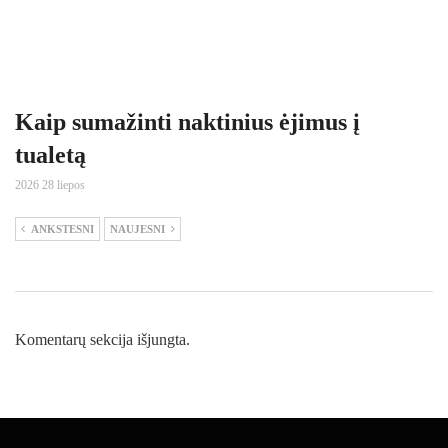
Kaip sumažinti naktinius ėjimus į
tualetą
2026 28 liepos
ANKSTESNI
NAUJESNI
Komentarų sekcija išjungta.