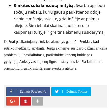
Rinkitės subalansuotą mitybą.
Svarbu apriboti
sočiųjų riebalų, kurių gausu paukštienos odoje,
riebioje mėsoje, svieste, grietinėlėje ar palmių
aliejuje. Šie riebalai skatina cholesterolio
kaupimąsi tulžyje ir greitina akmenų susidarymą.
Dažnai pasikartojantys tulžies akmenys gali būti ženklas, kad
sutriko medžiagų apykaita. Jeigu akmenys susidaro dažnai ar kelia
problemų jų pasišalinimas, patikrinkite kepenų būklę pas
gydytoją. Ankstyvas kepenų ligos nustatymas leidžia laiku imtis
priemonių ir užtikrinti geresnę sveikatą ateityje.
Dalintis Facebook'e
Dalintis Twitter