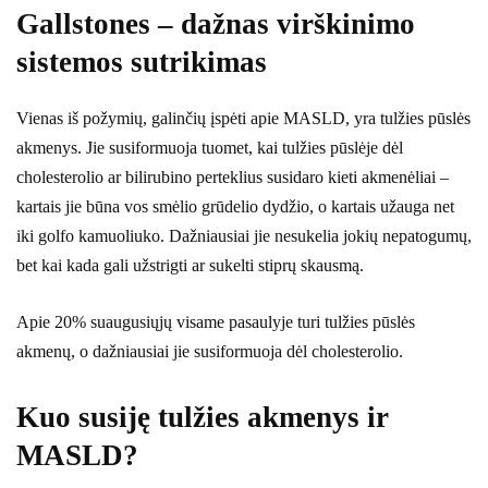
Gallstones – dažnas virškinimo
sistemos sutrikimas
Vienas iš požymių, galinčių įspėti apie MASLD, yra tulžies pūslės
akmenys. Jie susiformuoja tuomet, kai tulžies pūslėje dėl
cholesterolio ar bilirubino perteklius susidaro kieti akmenėliai –
kartais jie būna vos smėlio grūdelio dydžio, o kartais užauga net
iki golfo kamuoliuko. Dažniausiai jie nesukelia jokių nepatogumų,
bet kai kada gali užstrigti ar sukelti stiprų skausmą.
Apie 20% suaugusiųjų visame pasaulyje turi tulžies pūslės
akmenų, o dažniausiai jie susiformuoja dėl cholesterolio.
Kuo susiję tulžies akmenys ir
MASLD?