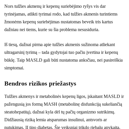
Nors tulžies akmenų ir kepenų suriebėjimo ryšys vis dar
tyrinėjamas, atlikti tyrimai rodo, kad tulžies akmenis turintiems
žmonėms kepenų suriebėjimas nustatomas beveik tris kartus
dažniau nei tiems, kurie su šia problema nesusiduria.
Iš tiesų, dažnai pirma apie tulžies akmenis sužinoma atliekant
ultragarsinį tyrimą – tada gydytojai tuo pačiu įvertina ir kepenų
būklę. Taip MASLD gali būti nustatoma anksčiau, nei pasireiškia
simptomai.
Bendros rizikos priežastys
Tulžies akmenys ir metabolinės kepenų ligos, įskaitant MASLD ir
pažengusią jos formą MASH (metabolinę disfunkciją sukeliančią
steatohepatitą), dažnai kyla dėl tų pačių organizmo sutrikimų.
Didžiausią riziką lemia atsparumas insulinui, antsvoris ar
nutukimas, II tipo diabetas. Šie veiksniai trikdo riebalų apykaitą,