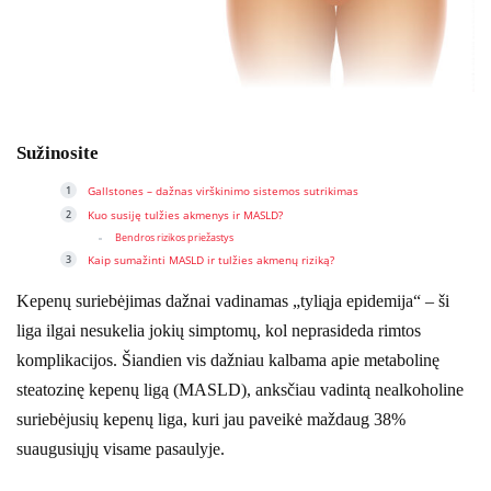
Sužinosite
Gallstones – dažnas virškinimo sistemos sutrikimas
Kuo susiję tulžies akmenys ir MASLD?
Bendros rizikos priežastys
Kaip sumažinti MASLD ir tulžies akmenų riziką?
Kepenų suriebėjimas dažnai vadinamas „tyliąja epidemija“ – ši
liga ilgai nesukelia jokių simptomų, kol neprasideda rimtos
komplikacijos. Šiandien vis dažniau kalbama apie metabolinę
steatozinę kepenų ligą (MASLD), anksčiau vadintą nealkoholine
suriebėjusių kepenų liga, kuri jau paveikė maždaug 38%
suaugusiųjų visame pasaulyje.