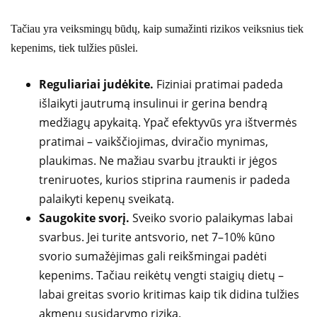
Tačiau yra veiksmingų būdų, kaip sumažinti rizikos veiksnius tiek
kepenims, tiek tulžies pūslei.
Reguliariai judėkite.
Fiziniai pratimai padeda
išlaikyti jautrumą insulinui ir gerina bendrą
medžiagų apykaitą. Ypač efektyvūs yra ištvermės
pratimai – vaikščiojimas, dviračio mynimas,
plaukimas. Ne mažiau svarbu įtraukti ir jėgos
treniruotes, kurios stiprina raumenis ir padeda
palaikyti kepenų sveikatą.
Saugokite svorį.
Sveiko svorio palaikymas labai
svarbus. Jei turite antsvorio, net 7–10% kūno
svorio sumažėjimas gali reikšmingai padėti
kepenims. Tačiau reikėtų vengti staigių dietų –
labai greitas svorio kritimas kaip tik didina tulžies
akmenų susidarymo riziką.