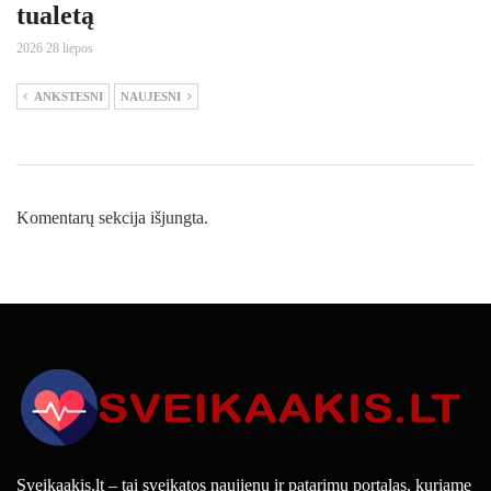
tualetą
2026 28 liepos
ANKSTESNI
NAUJESNI
Komentarų sekcija išjungta.
Sveikaakis.lt – tai sveikatos naujienų ir patarimų portalas, kuriame