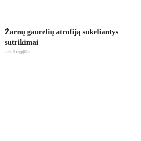
Žarnų gaurelių atrofiją sukeliantys
sutrikimai
2026 8 rugpjūčio