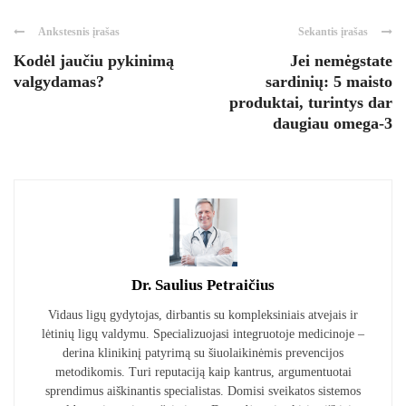
Ankstesnis įrašas
Sekantis įrašas
Kodėl jaučiu pykinimą
Jei nemėgstate
valgydamas?
sardinių: 5 maisto
produktai, turintys dar
daugiau omega-3
Dr. Saulius Petraičius
Vidaus ligų gydytojas, dirbantis su kompleksiniais atvejais ir
lėtinių ligų valdymu. Specializuojasi integruotoje medicinoje –
derina klinikinį patyrimą su šiuolaikinėmis prevencijos
metodikomis. Turi reputaciją kaip kantrus, argumentuotai
sprendimus aiškinantis specialistas. Domisi sveikatos sistemos