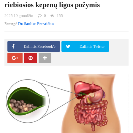
riebiosios kepenų ligos požymis
2025 19 gruodžio
0
155
Parengė
Dr. Saulius Petraičius
Dalintis Facebook'e
Dalintis Twitter