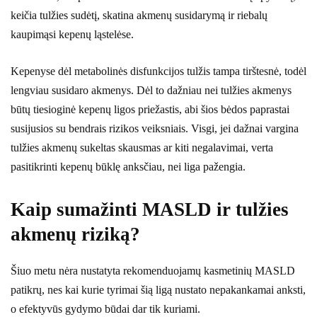
keičia tulžies sudėtį, skatina akmenų susidarymą ir riebalų
kaupimąsi kepenų ląstelėse.
Kepenyse dėl metabolinės disfunkcijos tulžis tampa tirštesnė, todėl
lengviau susidaro akmenys. Dėl to dažniau nei tulžies akmenys
būtų tiesioginė kepenų ligos priežastis, abi šios bėdos paprastai
susijusios su bendrais rizikos veiksniais. Visgi, jei dažnai vargina
tulžies akmenų sukeltas skausmas ar kiti negalavimai, verta
pasitikrinti kepenų būklę anksčiau, nei liga pažengia.
Kaip sumažinti MASLD ir tulžies
akmenų riziką?
Šiuo metu nėra nustatyta rekomenduojamų kasmetinių MASLD
patikrų, nes kai kurie tyrimai šią ligą nustato nepakankamai anksti,
o efektyvūs gydymo būdai dar tik kuriami.