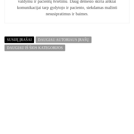
valdymu ir pacientų švietimu. Daug dėmesio skiria aiškiai
komunikacijai tarp gydytojo ir paciento, siekdamas mažinti
nesusipratimus ir baimes.
SUSIJĘ ĮRAŠAI
DAUGIAU AUTORIAUS ĮRAŠŲ
DAUGIAU IŠ ŠIOS KATEGORIJOS