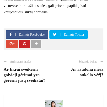
vietovėse, kur mažiau saulės, gali prireikti papildų, kad
kraujospūdis išliktų normalus.
Dalintis Facebook'e
Dalintis Twitter
Ankstesnis įrašas
Sekantis įrašas
Ar tikrai sveikesni
Ar raudona mėsa
gaivieji gėrimai yra
sukelia vėžį?
geresni jūsų sveikatai?