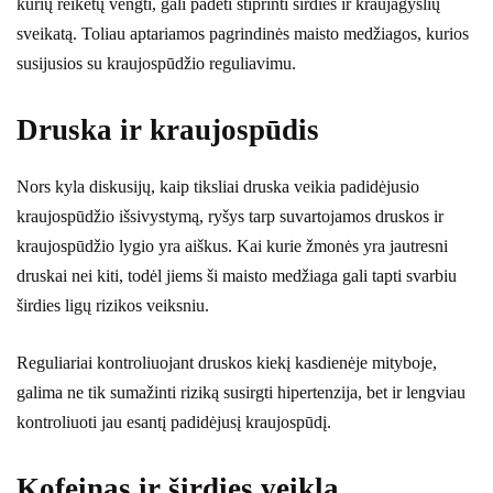
kurių reikėtų vengti, gali padėti stiprinti širdies ir kraujagyslių
sveikatą. Toliau aptariamos pagrindinės maisto medžiagos, kurios
susijusios su kraujospūdžio reguliavimu.
Druska ir kraujospūdis
Nors kyla diskusijų, kaip tiksliai druska veikia padidėjusio
kraujospūdžio išsivystymą, ryšys tarp suvartojamos druskos ir
kraujospūdžio lygio yra aiškus. Kai kurie žmonės yra jautresni
druskai nei kiti, todėl jiems ši maisto medžiaga gali tapti svarbiu
širdies ligų rizikos veiksniu.
Reguliariai kontroliuojant druskos kiekį kasdienėje mityboje,
galima ne tik sumažinti riziką susirgti hipertenzija, bet ir lengviau
kontroliuoti jau esantį padidėjusį kraujospūdį.
Kofeinas ir širdies veikla