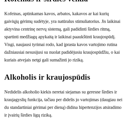
Kofeinas, aptinkamas kavos, arbatos, kakavos ar kai kurių
gaiviųjų gėrimų sudėtyje, yra natūralus stimuliatorius. Jis laikinai
aktyvina centrinę nervų sistemą, gali padidinti širdies ritmą,
spartinti medžiagų apykaitą ir laikinai paaukštinti kraujospūdį.
Visgi, naujausi tyrimai rodo, kad įprasta kavos vartojimo rutina
dažniausiai nesusijusi su nuolat padidėjusiu kraujospūdžiu, o kai
kuriais atvejais netgi gali sumažinti jo riziką.
Alkoholis ir kraujospūdis
Nedidelis alkoholio kiekis neretai siejamas su geresne širdies ir
kraujagyslių funkcija, tačiau per didelis jo vartojimas (daugiau nei
du standartiniai gėrimai per dieną) didina hipertenzijos atsiradimo
ir įvairių širdies ligų riziką.