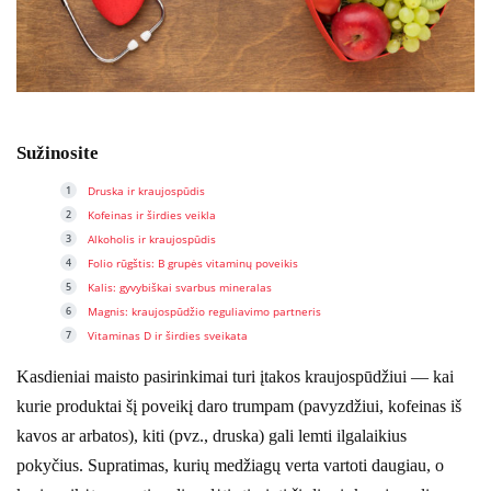
Sužinosite
Druska ir kraujospūdis
Kofeinas ir širdies veikla
Alkoholis ir kraujospūdis
Folio rūgštis: B grupės vitaminų poveikis
Kalis: gyvybiškai svarbus mineralas
Magnis: kraujospūdžio reguliavimo partneris
Vitaminas D ir širdies sveikata
Kasdieniai maisto pasirinkimai turi įtakos kraujospūdžiui — kai
kurie produktai šį poveikį daro trumpam (pavyzdžiui, kofeinas iš
kavos ar arbatos), kiti (pvz., druska) gali lemti ilgalaikius
pokyčius. Supratimas, kurių medžiagų verta vartoti daugiau, o