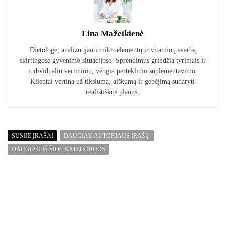
Lina Mažeikienė
Dietologė, analizuojanti mikroelementų ir vitaminų svarbą
skirtingose gyvenimo situacijose. Sprendimus grindžia tyrimais ir
individualiu vertinimu, vengia perteklinio suplementavimo.
Klientai vertina už tikslumą, aiškumą ir gebėjimą sudaryti
realistiškus planus.
SUSIJĘ ĮRAŠAI
DAUGIAU AUTORIAUS ĮRAŠŲ
DAUGIAU IŠ ŠIOS KATEGORIJOS