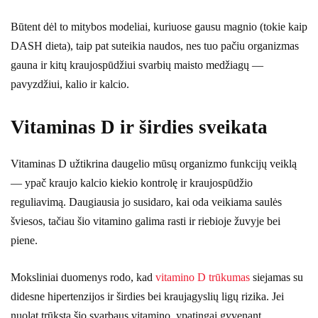
Būtent dėl to mitybos modeliai, kuriuose gausu magnio (tokie kaip
DASH dieta), taip pat suteikia naudos, nes tuo pačiu organizmas
gauna ir kitų kraujospūdžiui svarbių maisto medžiagų —
pavyzdžiui, kalio ir kalcio.
Vitaminas D ir širdies sveikata
Vitaminas D užtikrina daugelio mūsų organizmo funkcijų veiklą
— ypač kraujo kalcio kiekio kontrolę ir kraujospūdžio
reguliavimą. Daugiausia jo susidaro, kai oda veikiama saulės
šviesos, tačiau šio vitamino galima rasti ir riebioje žuvyje bei
piene.
Moksliniai duomenys rodo, kad
vitamino D trūkumas
siejamas su
didesne hipertenzijos ir širdies bei kraujagyslių ligų rizika. Jei
nuolat trūksta šio svarbaus vitamino, ypatingai gyvenant