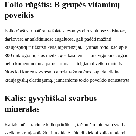
Folio rūgštis: B grupės vitaminų
poveikis
Folio rūgštis ir natūralus folatas, esantys citrusiniuose vaisiuose,
daržovėse ar ankštiniuose augaluose, gali padėti mažinti
kraujospūdį ir užkirsti kelią hipertenzijai. Tyrimai rodo, kad apie
800 mikrogramų šios medžiagos kasdien — tai dvigubai daugiau
nei rekomenduojama paros norma — teigiamai veikia moteris.
Nors kai kuriems vyresnio amžiaus žmonėms papildai didina
kraujagyslių elastingumą, jaunesniems tokio poveikio nenustatyta.
Kalis: gyvybiškai svarbus
mineralas
Kartais mūsų racione kalio pritrūksta, tačiau šio mineralo svarba
sveikam kraujospūdžiui itin didelė. Dideli kiekiai kalio randami