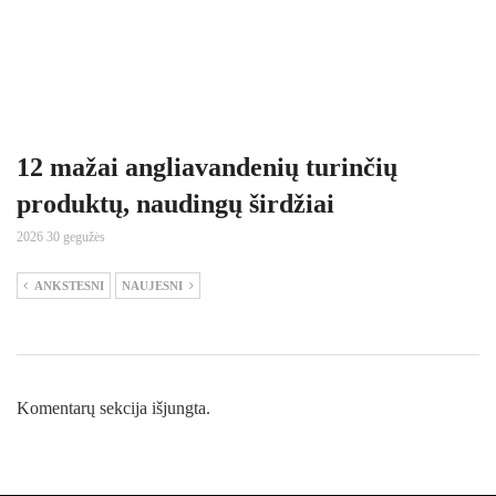
12 mažai angliavandenių turinčių
produktų, naudingų širdžiai
2026 30 gegužės
ANKSTESNI
NAUJESNI
Komentarų sekcija išjungta.