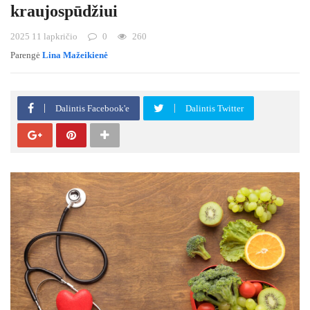
kraujospūdžiui
2025 11 lapkričio
0
260
Parengė
Lina Mažeikienė
Dalintis Facebook'e
Dalintis Twitter