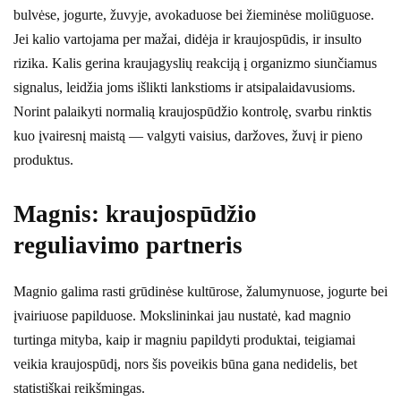
bulvėse, jogurte, žuvyje, avokaduose bei žieminėse moliūguose.
Jei kalio vartojama per mažai, didėja ir kraujospūdis, ir insulto
rizika. Kalis gerina kraujagyslių reakciją į organizmo siunčiamus
signalus, leidžia joms išlikti lankstioms ir atsipalaidavusioms.
Norint palaikyti normalią kraujospūdžio kontrolę, svarbu rinktis
kuo įvairesnį maistą — valgyti vaisius, daržoves, žuvį ir pieno
produktus.
Magnis: kraujospūdžio
reguliavimo partneris
Magnio galima rasti grūdinėse kultūrose, žalumynuose, jogurte bei
įvairiuose papilduose. Mokslininkai jau nustatė, kad magnio
turtinga mityba, kaip ir magniu papildyti produktai, teigiamai
veikia kraujospūdį, nors šis poveikis būna gana nedidelis, bet
statistiškai reikšmingas.