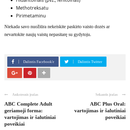
Hidantoinais (pvz., fenitoinas)
Methotreksatu
Pirimetaminu
Niekada savo nuožiūra nekeiskite paskirto vaisto dozės ar
nevartokite naujų vaistų nepasitarę su gydytoju.
Dalintis Facebook'e
Dalintis Twitter
Ankstesnis įrašas
Sekantis įrašas
ABC Complete Adult
ABC Plus Oral:
geriamoji forma:
vartojimas ir šalutiniai
vartojimas ir šalutiniai
poveikiai
poveikiai