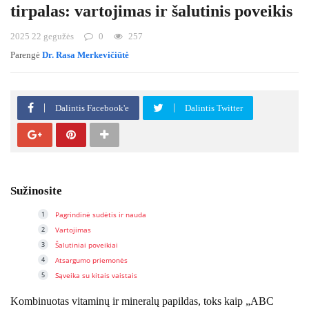
tirpalas: vartojimas ir šalutinis poveikis
2025 22 gegužės
0
257
Parengė
Dr. Rasa Merkevičiūtė
Dalintis Facebook'e
Dalintis Twitter
Sužinosite
Pagrindinė sudėtis ir nauda
Vartojimas
Šalutiniai poveikiai
Atsargumo priemonės
Sąveika su kitais vaistais
Kombinuotas vitaminų ir mineralų papildas, toks kaip „ABC