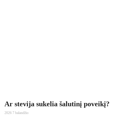
Ar stevija sukelia šalutinį poveikį?
2026 7 balandžio