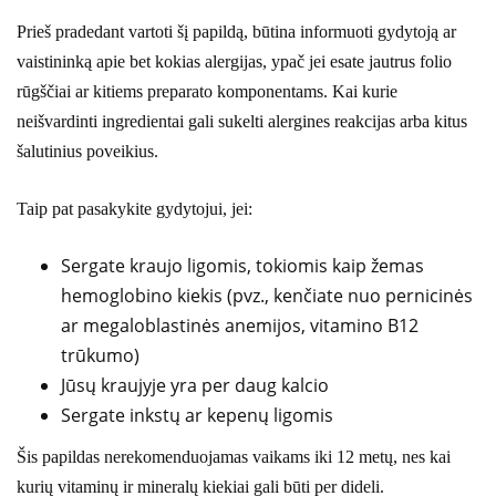
Prieš pradedant vartoti šį papildą, būtina informuoti gydytoją ar
vaistininką apie bet kokias alergijas, ypač jei esate jautrus folio
rūgščiai ar kitiems preparato komponentams. Kai kurie
neišvardinti ingredientai gali sukelti alergines reakcijas arba kitus
šalutinius poveikius.
Taip pat pasakykite gydytojui, jei:
Sergate kraujo ligomis, tokiomis kaip žemas
hemoglobino kiekis (pvz., kenčiate nuo pernicinės
ar megaloblastinės anemijos, vitamino B12
trūkumo)
Jūsų kraujyje yra per daug kalcio
Sergate inkstų ar kepenų ligomis
Šis papildas nerekomenduojamas vaikams iki 12 metų, nes kai
kurių vitaminų ir mineralų kiekiai gali būti per dideli.