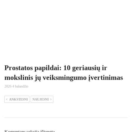
Prostatos papildai: 10 geriausių ir
mokslinis jų veiksmingumo įvertinimas
2026 4 balandžio
ANKSTESNI
NAUJESNI
Komentarų sekcija išjungta.