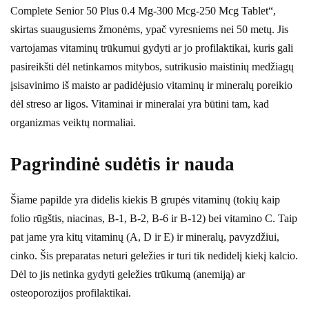
Complete Senior 50 Plus 0.4 Mg-300 Mcg-250 Mcg Tablet“,
skirtas suaugusiems žmonėms, ypač vyresniems nei 50 metų. Jis
vartojamas vitaminų trūkumui gydyti ar jo profilaktikai, kuris gali
pasireikšti dėl netinkamos mitybos, sutrikusio maistinių medžiagų
įsisavinimo iš maisto ar padidėjusio vitaminų ir mineralų poreikio
dėl streso ar ligos. Vitaminai ir mineralai yra būtini tam, kad
organizmas veiktų normaliai.
Pagrindinė sudėtis ir nauda
Šiame papilde yra didelis kiekis B grupės vitaminų (tokių kaip
folio rūgštis, niacinas, B-1, B-2, B-6 ir B-12) bei vitamino C. Taip
pat jame yra kitų vitaminų (A, D ir E) ir mineralų, pavyzdžiui,
cinko. Šis preparatas neturi geležies ir turi tik nedidelį kiekį kalcio.
Dėl to jis netinka gydyti geležies trūkumą (anemiją) ar
osteoporozijos profilaktikai.