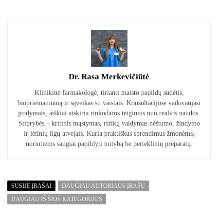
Dr. Rasa Merkevičiūtė
Klinikinė farmakologė, tirianti maisto papildų sudėtis,
bioprieinamumą ir sąveikas su vaistais. Konsultacijose vadovaujasi
įrodymais, aiškiai atskiria rinkodaros teiginius nuo realios naudos.
Stiprybės – kritinis mąstymas, rizikų valdymas nėštumo, žindymo
ir lėtinių ligų atvejais. Kuria praktiškus sprendimus žmonėms,
norintiems saugiai papildyti mitybą be perteklinių preparatų.
SUSIJĘ ĮRAŠAI
DAUGIAU AUTORIAUS ĮRAŠŲ
DAUGIAU IŠ ŠIOS KATEGORIJOS