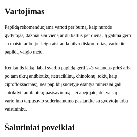
Vartojimas
Papildą rekomenduojama vartoti per burną, kaip nurodė
gydytojas, dažniausiai vieną ar du kartus per dieną. Jį galima gerti
su maistu ar be jo. Jeigu atsiranda pilvo diskomfortas, vartokite
papildą valgio metu.
Renkantis laiką, labai svarbu papildą gerti 2–3 valandas prieš arba
po tam tikrų antibiotikų (tetraciklinų, chinolonų, tokių kaip
ciprofloksacinas), nes papildų sudėtyje esantys mineralai gali
sutrikdyti antibiotikų pasisavinimą. Jei abejojate, dėl vaistų
vartojimo tarpusavio suderinamumo pasitarkite su gydytoju arba
vaistininku.
Šalutiniai poveikiai