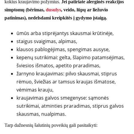
kokius kraujavimo požymius.
Jei patiriate alerginės reakcijos
simptomų (bėrimas,
dusulys
, veido, lūpų ar liežuvio
patinimas), nedelsdami kreipkitės į gydymo įstaigą.
ūmūs arba stiprėjantys skausmai krūtinėje,
staigus svaigimas, alpimas,
klausos pablogėjimas, spengimas ausyse,
kepenų sutrikimai: gelta, šlapimo patamsėjimas,
šviesios išmatos, apetito praradimas,
žarnyno kraujavimas: pilvo skausmai, stiprus
rėmuo, šviežias ar tamsus kraujas išmatose,
vėmimas krauju,
kraujavimas galvos smegenyse: sąmonės
sutrikimai, atminties praradimas, stiprus galvos
skausmas, nualpimas.
Tarp dažnesnių šalutinių poveikių gali pasitaikyti: