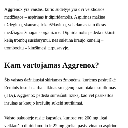
Aggrenox yra vaistas, kurio sudėtyje yra dvi veikliosios
medžiagos – aspirinas ir dipiridamolis. Aspirinas mažina
uždegimą, skausmą ir karščiavimą, veikdamas tam tikras
medžiagas žmogaus organizme. Dipiridamolis padeda užkirsti
kelią trombų susidarymui, nes sulėtina kraujo kūnelių –
trombocitų – kimšimąsi tarpusavyje.
Kam vartojamas Aggrenox?
Šis vaistas dažniausiai skiriamas žmonėms, kuriems pasireiškė
išeminis insultas arba laikinas smegenų kraujotakos sutrikimas
(TIA). Aggrenox padeda sumažinti riziką, kad vėl pasikartos
insultas ar kraujo krešulių sukelti sutrikimai.
Vaisto pakuotėje rasite kapsules, kuriose yra 200 mg ilgai
veikiančio dipiridamolio ir 25 mg greitai pasisavinamo aspirino