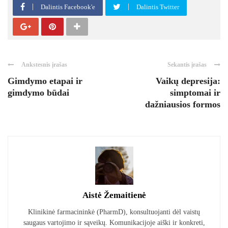
Dalintis Facebook'e
Dalintis Twitter
Ankstesnis įrašas
Sekantis įrašas
Gimdymo etapai ir
Vaikų depresija:
gimdymo būdai
simptomai ir
dažniausios formos
Aistė Žemaitienė
Klinikinė farmacininkė (PharmD), konsultuojanti dėl vaistų
saugaus vartojimo ir sąveikų. Komunikacijoje aiški ir konkreti,