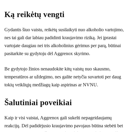
Ką reikėtų vengti
Gydantis šiuo vaistu, reikėtų susilaikyti nuo alkoholio vartojimo,
nes tai gali dar labiau padidinti kraujavimo riziką. Jei įprastai
vartojate daugiau nei tris alkoholinius gėrimus per parą, būtinai
pasitarkite su gydytoju dėl Aggrenox skyrimo.
Be gydytojo žinios nenaudokite kitų vaistų nuo skausmo,
temperatūros ar uždegimo, nes galite netyčia suvartoti per daug
tokių veikliųjų medžiagų kaip aspirinas ar NVNU.
Šalutiniai poveikiai
Kaip ir visi vaistai, Aggrenox gali sukelti nepageidaujamų
reakcijų. Dėl padidėjusio kraujavimo pavojaus būtina stebėti bet