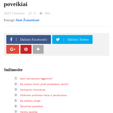
poveikiai
2025 3 birželio
0
304
Parengė
Aistė Žemaitienė
Dalintis Facebook'e
Dalintis Twitter
Sužinosite
Kam vartojamas Aggrenox?
Ką svarbu žinoti prieš pradedant vartoti
Vartojimo instrukcija
Veiksmai praleidus dozę ir perdozavus
Ką reikėtų vengti
Šalutiniai poveikiai
Vaistų sąveika