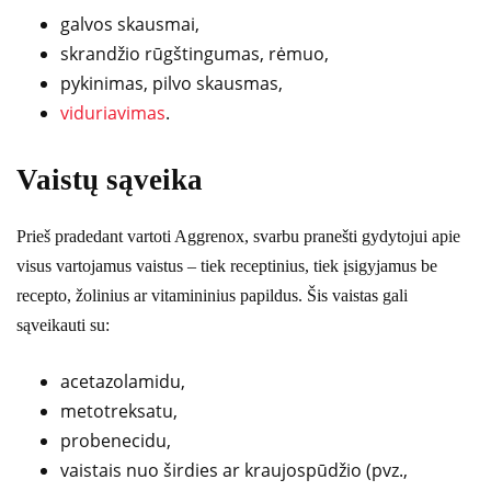
galvos skausmai,
skrandžio rūgštingumas, rėmuo,
pykinimas, pilvo skausmas,
viduriavimas
.
Vaistų sąveika
Prieš pradedant vartoti Aggrenox, svarbu pranešti gydytojui apie
visus vartojamus vaistus – tiek receptinius, tiek įsigyjamus be
recepto, žolinius ar vitamininius papildus. Šis vaistas gali
sąveikauti su:
acetazolamidu,
metotreksatu,
probenecidu,
vaistais nuo širdies ar kraujospūdžio (pvz.,