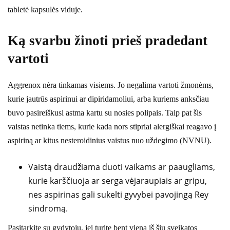
tabletė kapsulės viduje.
Ką svarbu žinoti prieš pradedant
vartoti
Aggrenox nėra tinkamas visiems. Jo negalima vartoti žmonėms,
kurie jautrūs aspirinui ar dipiridamoliui, arba kuriems anksčiau
buvo pasireiškusi astma kartu su nosies polipais. Taip pat šis
vaistas netinka tiems, kurie kada nors stipriai alergiškai reagavo į
aspiriną ar kitus nesteroidinius vaistus nuo uždegimo (NVNU).
Vaistą draudžiama duoti vaikams ar paaugliams,
kurie karščiuoja ar serga vėjaraupiais ar gripu,
nes aspirinas gali sukelti gyvybei pavojingą Rey
sindromą.
Pasitarkite su gydytoju, jei turite bent vieną iš šių sveikatos