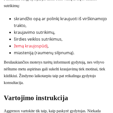
sutrikimų:
skrandžio opą ar polinkį kraujuoti iš virškinamojo
trakto,
kraujavimo sutrikimų,
širdies veiklos sutrikimus,
žemą kraujospūdį
,
miasteniją (raumenų silpnumą).
Besilaukiančios moterys turėtų informuoti gydytoją, nes vėlyvo
nėštumo metu aspirinas gali sukelti kraujavimą tiek motinai, tiek
kūdikiui. Žindymo laikotarpiu taip pat reikalinga gydytojo
konsultacija.
Vartojimo instrukcija
Aggrenox vartokite tik taip, kaip paskyrė gydytojas. Niekada