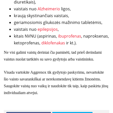
diuretikais),
vaistais nuo
Alzheimerio
ligos,
kraują skystinančiais vaistais,
geriamosiomis gliukozės mažinimo tabletėmis,
vaistais nuo
epilepsijos
,
kitais NVNU (aspirinas,
ibuprofenas
, naproksenas,
ketoprofenas,
diklofenakas
ir kt.).
Ne visi galimi vaistų deriniai čia paminėti, tad prieš derindami
vaistus nuolat tartkitės su savo gydytoju arba vaistininku.
Visada vartokite Aggrenox tik gydytojo paskyrimu, nevartokite
šio vaisto savarankiškai ar nerekomendavę kitiems žmonėms.
Saugokite vaistą nuo vaikų ir naudokite tik taip, kaip paskirta jūsų
individualiam atvejui.