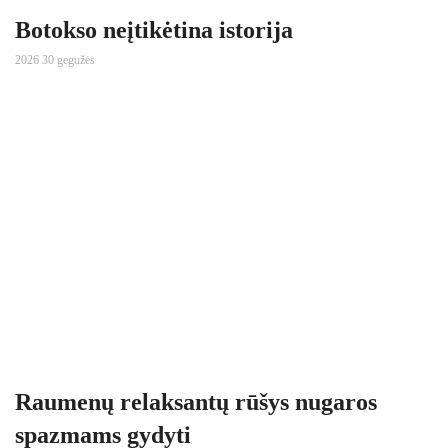
Botokso neįtikėtina istorija
2026 30 gegužės
Raumenų relaksantų rūšys nugaros
spazmams gydyti