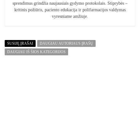
sprendimus grindžia naujausiais gydymo protokolais. Stiprybės –
kritinis požiūris, paciento edukacija ir polifarmacijos valdymas
vyresniame amžiuje.
SUSIJĘ ĮRAŠAI
DAUGIAU AUTORIAUS ĮRAŠŲ
DAUGIAU IŠ ŠIOS KATEGORIJOS