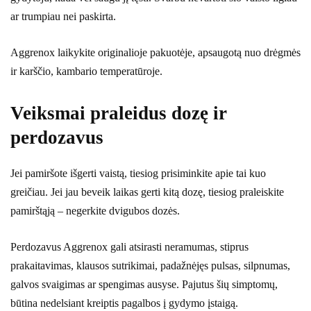
ar trumpiau nei paskirta.
Aggrenox laikykite originalioje pakuotėje, apsaugotą nuo drėgmės
ir karščio, kambario temperatūroje.
Veiksmai praleidus dozę ir
perdozavus
Jei pamiršote išgerti vaistą, tiesiog prisiminkite apie tai kuo
greičiau. Jei jau beveik laikas gerti kitą dozę, tiesiog praleiskite
pamirštąją – negerkite dvigubos dozės.
Perdozavus Aggrenox gali atsirasti neramumas, stiprus
prakaitavimas, klausos sutrikimai, padažnėjęs pulsas, silpnumas,
galvos svaigimas ar spengimas ausyse. Pajutus šių simptomų,
būtina nedelsiant kreiptis pagalbos į gydymo įstaigą.