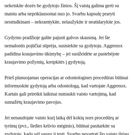
nekeiskite dozės be gydytojo žinios. Šį vaistą galima gerti su
maistu arba nepriklausomai nuo jo. Svarbu kapsulę praryti
nesmulkinant – nekramtykite, nelaužykite ir neatidarykite jos.
Gydymo pradžioje galite pajusti galvos skausmą. Jei šie
nemalonūs pojūčiai stiprėja, susisiekite su gydytoju. Aggrenox
padidina kraujavimo tikimybę – jei susižeidėte ar pastebėjote
kraujavimo požymių, kreipkitės į gydytoją.
Prieš planuojamas operacijas ar odontologines procedūras būtinai
informuokite gydytoją arba odontologą, kad vartojate Aggrenox.
Kartais gali prireikti laikinai nutraukti vaisto vartojimą, kad
sumažėtų kraujavimo pavojus.
Jei nenaudojate vaisto kurį laiką dėl kokių nors procedūrų ar
tyrimų (pvz., širdies krūvio mėginio), būtinai pasitarkite su
gydytoju, kada vėl saugu jį tęsti. Svarbu nevartoti šio vaisto ilgiau