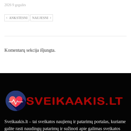
2026 9 gegužės
ANKSTESNI
NAUJESNI
Komentarų sekcija išjungta.
Sveikaakis.lt – tai sveikatos naujienų ir patarimų portalas, kuriame
galite rasti naudingų patarimų ir sužinoti apie galimas sveikatos