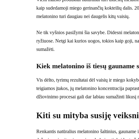
kaip sudedamoji miego gerinančių kokteilių dalis. 2
melatonino turi daugiau nei daugelis kitų vaisių.
Ne tik vyšnios pasižymi šia savybe. Didesni melaton
ryžiuose. Netgi kai kurios uogos, tokios kaip goji, na
sumažėti.
Kiek melatonino iš tiesų gauname 
Vis dėlto, tyrimų rezultatai dėl vaisių ir miego kokybė
teigiamos įtakos, jų melatonino koncentracija papra
džiovinimo procesai gali dar labiau sumažinti likusį
Kiti su mityba susiję veiksni
Renkantis natūralius melatonino šaltinius, gauname i