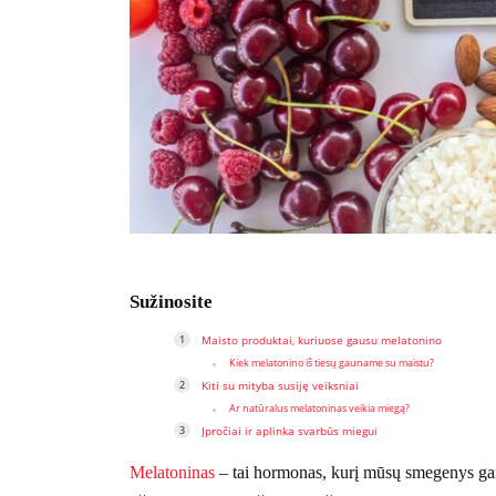
Sužinosite
Maisto produktai, kuriuose gausu melatonino
Kiek melatonino iš tiesų gauname su maistu?
Kiti su mityba susiję veiksniai
Ar natūralus melatoninas veikia miegą?
Įpročiai ir aplinka svarbūs miegui
Melatoninas
– tai hormonas, kurį mūsų smegenys gam