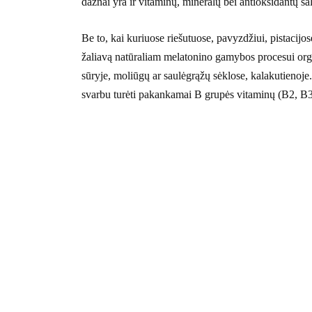
dažnai yra ir vitaminų, mineralų bei antioksidantų šal
Be to, kai kuriuose riešutuose, pavyzdžiui, pistacijo
žaliavą natūraliam melatonino gamybos procesui organ
sūryje, moliūgų ar saulėgrąžų sėklose, kalakutieno
svarbu turėti pakankamai B grupės vitaminų (B2, B3,