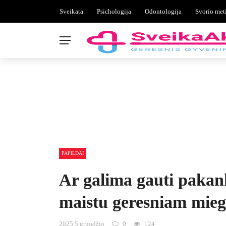
Sveikata
Psichologija
Odontologija
Svorio met
PAPILDAI
Ar galima gauti pakan
maistu geresniam mieg
2025 5 gruodžio
0
124