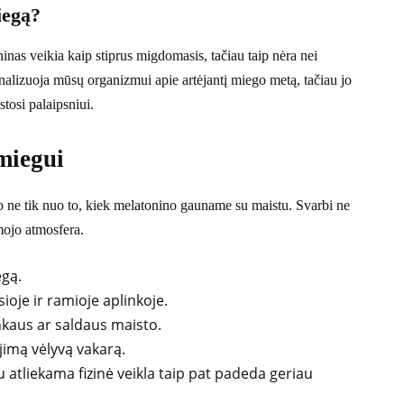
iegą?
inas veikia kaip stiprus migdomasis, tačiau taip nėra nei
nalizuoja mūsų organizmui apie artėjantį miego metą, tačiau jo
stosi palaipsniui.
 miegui
o ne tik nuo to, kiek melatonino gauname su maistu. Svarbi ne
mojo atmosfera.
egą.
oje ir ramioje aplinkoje.
nkaus ar saldaus maisto.
ojimą vėlyvą vakarą.
atliekama fizinė veikla taip pat padeda geriau