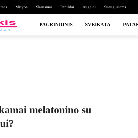
imas
Mityba
Skausmai
Papildai
Augalai
Suaugusiems
PAGRINDINIS
SVEIKATA
PATA
kamai melatonino su
ui?