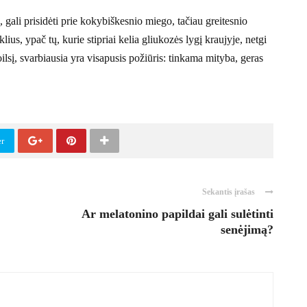
gali prisidėti prie kokybiškesnio miego, tačiau greitesnio
ius, ypač tų, kurie stipriai kelia gliukozės lygį kraujyje, netgi
ilsį, svarbiausia yra visapusis požiūris: tinkama mityba, geras
er
Sekantis įrašas
Ar melatonino papildai gali sulėtinti
senėjimą?