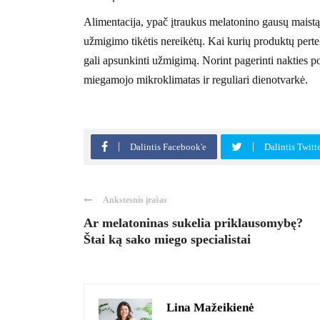
Alimentacija, ypač įtraukus melatonino gausų maistą, 
užmigimo tikėtis nereikėtų. Kai kurių produktų pertekl
gali apsunkinti užmigimą. Norint pagerinti nakties po
miegamojo mikroklimatas ir reguliari dienotvarkė.
Dalintis Facebook'e
Dalintis Twitt
Ankstesnis įrašas
Ar melatoninas sukelia priklausomybę?
Štai ką sako miego specialistai
Lina Mažeikienė