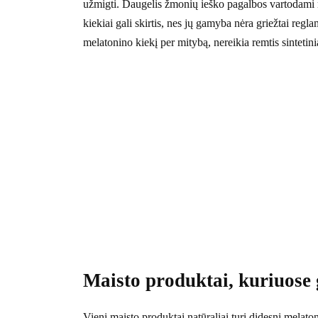
užmigti. Daugelis žmonių ieško pagalbos vartodami m
kiekiai gali skirtis, nes jų gamyba nėra griežtai reg
melatonino kiekį per mitybą, nereikia remtis sintetini
Maisto produktai, kuriuose
Vieni maisto produktai natūraliai turi didesnį melato