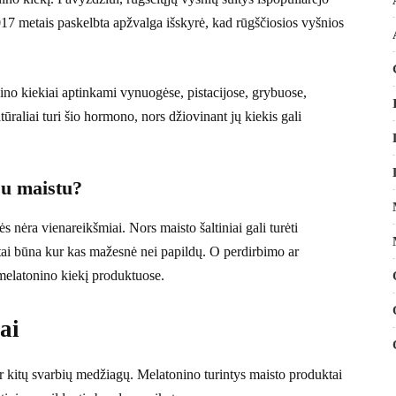
017 metais paskelbta apžvalga išskyrė, kad rūgščiosios vyšnios
ino kiekiai aptinkami vynuogėse, pistacijose, grybuose,
tūraliai turi šio hormono, nors džiovinant jų kiekis gali
su maistu?
s nėra vienareikšmiai. Nors maisto šaltiniai gali turėti
stai būna kur kas mažesnė nei papildų. O perdirbimo ar
 melatonino kiekį produktuose.
ai
r kitų svarbių medžiagų. Melatonino turintys maisto produktai