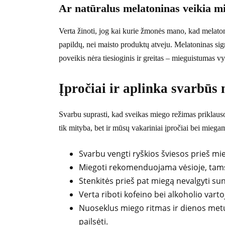
Ar natūralus melatoninas veikia m
Verta žinoti, jog kai kurie žmonės mano, kad melaton
papildų, nei maisto produktų atveju. Melatoninas sig
poveikis nėra tiesioginis ir greitas – mieguistumas vy
Įpročiai ir aplinka svarbūs
Svarbu suprasti, kad sveikas miego režimas priklaus
tik mityba, bet ir mūsų vakariniai įpročiai bei miega
Svarbu vengti ryškios šviesos prieš mi
Miegoti rekomenduojama vėsioje, tamsi
Stenkitės prieš pat miegą nevalgyti su
Verta riboti kofeino bei alkoholio vart
Nuoseklus miego ritmas ir dienos metu 
pailsėti.