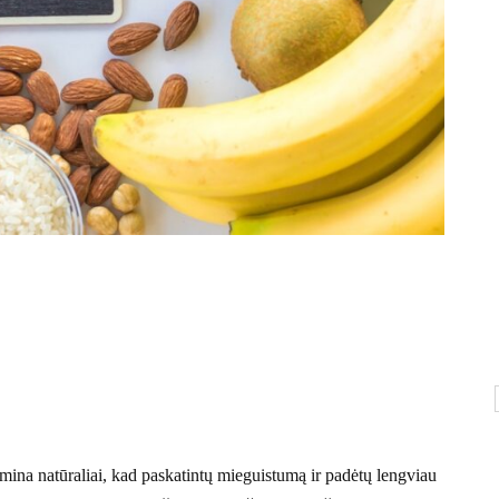
ina natūraliai, kad paskatintų mieguistumą ir padėtų lengviau