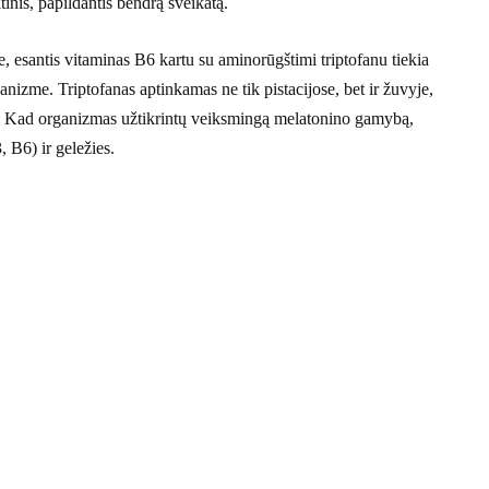
tinis, papildantis bendrą sveikatą.
se, esantis vitaminas B6 kartu su aminorūgštimi triptofanu tiekia
izme. Triptofanas aptinkamas ne tik pistacijose, bet ir žuvyje,
je. Kad organizmas užtikrintų veiksmingą melatonino gamybą,
 B6) ir geležies.