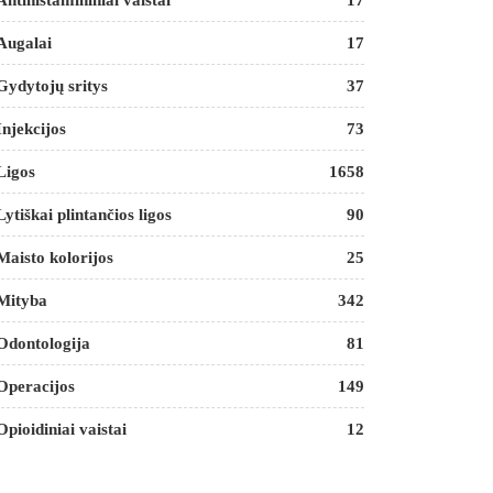
Antihistamininiai vaistai
17
Augalai
17
Gydytojų sritys
37
Injekcijos
73
Ligos
1658
Lytiškai plintančios ligos
90
Maisto kolorijos
25
Mityba
342
Odontologija
81
Operacijos
149
Opioidiniai vaistai
12