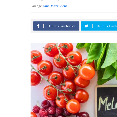
Parengė
Lina Mažeikienė
Dalintis Facebook'e
Dalintis Twitt