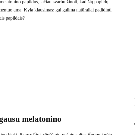
elatonino papildus, tačiau svarbu žinoti, kad šių papildų
lamentuojama. Kyla klausimas: gal galima natūraliai padidinti
ais papildais?
 gausu melatonino
nino kiekį. Pavyzdžiui, rūgščiųjų vyšnių sultys išpopuliarėjo