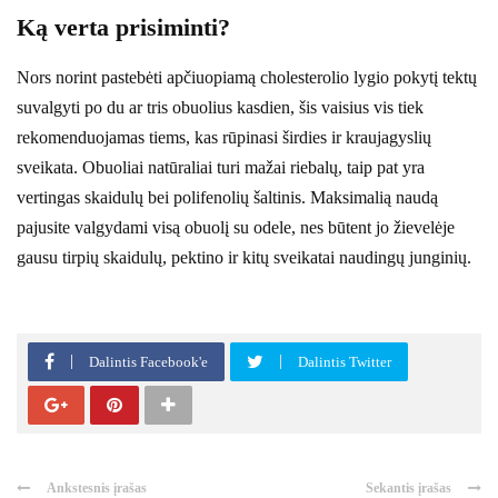
Ką verta prisiminti?
Nors norint pastebėti apčiuopiamą cholesterolio lygio pokytį tektų
suvalgyti po du ar tris obuolius kasdien, šis vaisius vis tiek
rekomenduojamas tiems, kas rūpinasi širdies ir kraujagyslių
sveikata. Obuoliai natūraliai turi mažai riebalų, taip pat yra
vertingas skaidulų bei polifenolių šaltinis. Maksimalią naudą
pajusite valgydami visą obuolį su odele, nes būtent jo žievelėje
gausu tirpių skaidulų, pektino ir kitų sveikatai naudingų junginių.
Dalintis Facebook'e
Dalintis Twitter
Ankstesnis įrašas
Sekantis įrašas