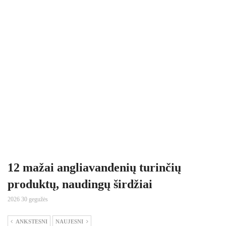
12 mažai angliavandenių turinčių
produktų, naudingų širdžiai
2026 30 gegužės
ANKSTESNI
NAUJESNI