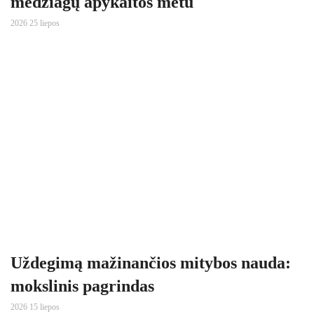
medžiagų apykaitos metu
2026 25 liepos
Uždegimą mažinančios mitybos nauda:
mokslinis pagrindas
2026 15 liepos