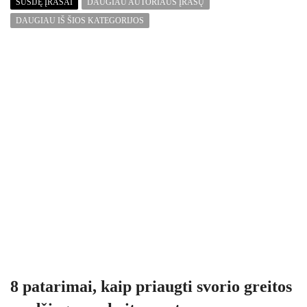
SUSIJĘ ĮRAŠAI
DAUGIAU AUTORIAUS ĮRAŠŲ
DAUGIAU IŠ ŠIOS KATEGORIJOS
8 patarimai, kaip priaugti svorio greitos