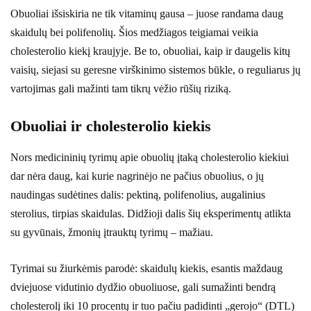
Obuoliai išsiskiria ne tik vitaminų gausa – juose randama daug
skaidulų bei polifenolių. Šios medžiagos teigiamai veikia
cholesterolio kiekį kraujyje. Be to, obuoliai, kaip ir daugelis kitų
vaisių, siejasi su geresne virškinimo sistemos būkle, o reguliarus jų
vartojimas gali mažinti tam tikrų vėžio rūšių riziką.
Obuoliai ir cholesterolio kiekis
Nors medicininių tyrimų apie obuolių įtaką cholesterolio kiekiui
dar nėra daug, kai kurie nagrinėjo ne pačius obuolius, o jų
naudingas sudėtines dalis: pektiną, polifenolius, augalinius
sterolius, tirpias skaidulas. Didžioji dalis šių eksperimentų atlikta
su gyvūnais, žmonių įtrauktų tyrimų – mažiau.
Tyrimai su žiurkėmis parodė: skaidulų kiekis, esantis maždaug
dviejuose vidutinio dydžio obuoliuose, gali sumažinti bendrą
cholesterolį iki 10 procentų ir tuo pačiu padidinti „gerojo“ (DTL)