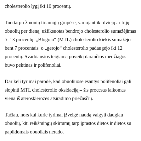
cholesterolio lygį iki 10 procentų.
Tuo tarpu žmonių tiriamųjų grupėse, vartojant iki dviejų ar trijų
obuolių per dieną, užfiksuotas bendrojo cholesterolio sumažėjimas
5–13 procentų. „Blogojo“ (MTL) cholesterolio kiekis sumažėjo
bent 7 procentais, o „gerojo“ cholesterolio padaugėjo iki 12
procentų. Svarbiausios teigiamą poveikį darančios medžiagos
buvo pektinas ir polifenoliai.
Dar keli tyrimai parodė, kad obuoliuose esantys polifenoliai gali
slopinti MTL cholesterolio oksidaciją – šis procesas laikomas
viena iš aterosklerozės atsiradimo priežasčių.
Tačiau, nors kai kurie tyrimai įžvelgė naudą valgyti daugiau
obuolių, kiti reikšmingų skirtumų tarp įprastos dietos ir dietos su
papildomais obuoliais nerado.