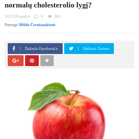
normalų cholesterolio lygį?
2025 29 spalio
0
265
Parengė
Milda Černiauskienė
Dalintis Facebook'e
Dalintis Twitter