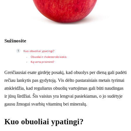
Sužinosite
Kuo obuoliai ypatingi?
Obuoliai ir cholesterolio kiekis
Ką verta prisiminti?
Greičiausiai esate girdėję posakį, kad obuolys per dieną gali padėti
rečiau lankytis pas gydytoją. Vis dėlto pastaraisiais metais tyrimai
atskleidžia, kad reguliarus obuolių vartojimas gali būti naudingas
ir jūsų širdžiai. Šis vaisius yra lengvai pasiekiamas, o jo sudėtyje
gausu žmogui svarbių vitaminų bei mineralų.
Kuo obuoliai ypatingi?