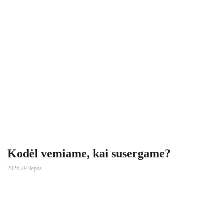
Kodėl vemiame, kai susergame?
2026 29 liepos