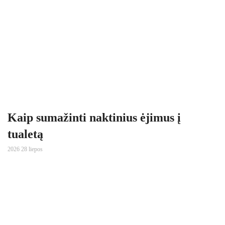
Kaip sumažinti naktinius ėjimus į
tualetą
2026 28 liepos