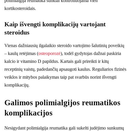
polimialgija reumatika sunkiai kontroliuojama vien
kortikosteroidais.
Kaip išvengti komplikacijų vartojant
steroidus
Vienas dažniausių ilgalaikio steroido vartojimo šalutinių poveikių
– kaulų retėjimas (
osteoporozė
), todėl gydytojas dažnai paskiria
kalcio ir vitamino D papildus. Kartais gali prireikti ir kitų
receptinių vaistų, padedančių apsaugoti kaulus. Reguliarios fizinės
veiklos ir mitybos palaikymas taip pat svarbūs norint išvengti
komplikacijų.
Galimos polimialgijos reumatikos
komplikacijos
Nesigydant polimialgija reumatika gali sukelti judėjimo sunkumų