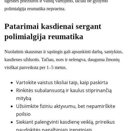
ilgesnės priežiūros ir vaistų vartojimo, tačiau be gydymo
polimialgija reumatika nepraeina.
Patarimai kasdienai sergant
polimialgija reumatika
Nuolatinis skausmas ir sąstingis gali apsunkinti darbą, santykius,
kasdienes užduotis. Tačiau, nors ir nelengva, dauguma žmonių
visiškai pasveiksta per 1–5 metus.
Vartokite vaistus tiksliai taip, kaip paskirta
Rinkitės subalansuotą ir kaulus stiprinančią
mitybą
Užsiimkite fiziniu aktyvumu, bet nepamirškite
poilsio
Siekiant palengvinti kasdienę veiklą, prireikus
naudokitės pagalbiniais įrenginiais