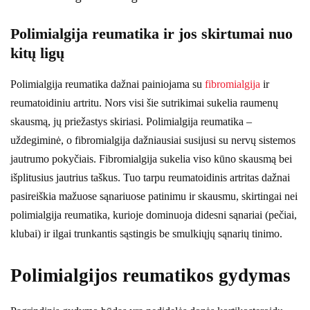
Polimialgija reumatika ir jos skirtumai nuo
kitų ligų
Polimialgija reumatika dažnai painiojama su
fibromialgija
ir
reumatoidiniu artritu. Nors visi šie sutrikimai sukelia raumenų
skausmą, jų priežastys skiriasi. Polimialgija reumatika –
uždegiminė, o fibromialgija dažniausiai susijusi su nervų sistemos
jautrumo pokyčiais. Fibromialgija sukelia viso kūno skausmą bei
išplitusius jautrius taškus. Tuo tarpu reumatoidinis artritas dažnai
pasireiškia mažuose sąnariuose patinimu ir skausmu, skirtingai nei
polimialgija reumatika, kurioje dominuoja didesni sąnariai (pečiai,
klubai) ir ilgai trunkantis sąstingis be smulkiųjų sąnarių tinimo.
Polimialgijos reumatikos gydymas