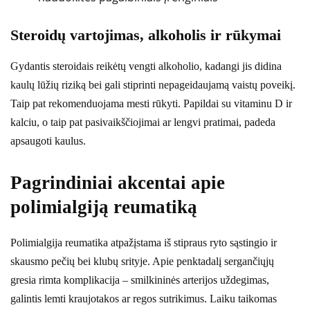
Steroidų vartojimas, alkoholis ir rūkymai
Gydantis steroidais reikėtų vengti alkoholio, kadangi jis didina
kaulų lūžių riziką bei gali stiprinti nepageidaujamą vaistų poveikį.
Taip pat rekomenduojama mesti rūkyti. Papildai su vitaminu D ir
kalciu, o taip pat pasivaikščiojimai ar lengvi pratimai, padeda
apsaugoti kaulus.
Pagrindiniai akcentai apie
polimialgiją reumatiką
Polimialgija reumatika atpažįstama iš stipraus ryto sąstingio ir
skausmo pečių bei klubų srityje. Apie penktadalį sergančiųjų
gresia rimta komplikacija – smilkininės arterijos uždegimas,
galintis lemti kraujotakos ar regos sutrikimus. Laiku taikomas