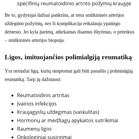
specifinių reumatoidinio artrito požymių kraujyje
Be to, gydytojai dažnai patikrina, ar nėra smilkininės arterijos
uždegimo požymių, nes ši komplikacija reikalauja ypatingo
dėmesio. Jei kyla įtarimų, atliekamas išsamus ištyrimas, o prireikus
– smilkininės arterijos biopsija.
Ligos, imituojančios polimialgiją reumatiką
Yra nemažai ligų, kurių simptomai gali būti panašūs į polimialgiją
reumatiką. Tarp jų dažniausi:
Reumatoidinis artritas
Įvairios infekcijos
Kraujagyslių uždegimas (vaskulitas)
Hormonų ar medžiagų apykaitos sutrikimai
Raumenų ligos
Onkologiniai susirgimai