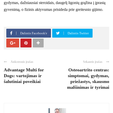
gydymas, dažniausiai steroidais, daugelį ligonių grąžina į įprastą
gyvenimą, o fizinis aktyvumas prisideda prie greitesnio gijimo.
Dalintis Facebook'e
Dalintis Twitter
Ankstesnis įrašas
Sekantis įrašas
Advantage Multi for
Osteoartrito centras:
Dogs: vartojimas ir
simptomai, gydymas,
šalutiniai poveikiai
priežastys, skausmo
malšinimas ir tyrimai