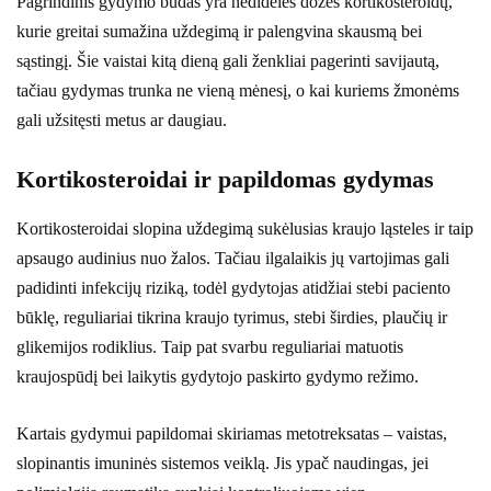
Pagrindinis gydymo būdas yra nedidelės dozės kortikosteroidų,
kurie greitai sumažina uždegimą ir palengvina skausmą bei
sąstingį. Šie vaistai kitą dieną gali ženkliai pagerinti savijautą,
tačiau gydymas trunka ne vieną mėnesį, o kai kuriems žmonėms
gali užsitęsti metus ar daugiau.
Kortikosteroidai ir papildomas gydymas
Kortikosteroidai slopina uždegimą sukėlusias kraujo ląsteles ir taip
apsaugo audinius nuo žalos. Tačiau ilgalaikis jų vartojimas gali
padidinti infekcijų riziką, todėl gydytojas atidžiai stebi paciento
būklę, reguliariai tikrina kraujo tyrimus, stebi širdies, plaučių ir
glikemijos rodiklius. Taip pat svarbu reguliariai matuotis
kraujospūdį bei laikytis gydytojo paskirto gydymo režimo.
Kartais gydymui papildomai skiriamas metotreksatas – vaistas,
slopinantis imuninės sistemos veiklą. Jis ypač naudingas, jei