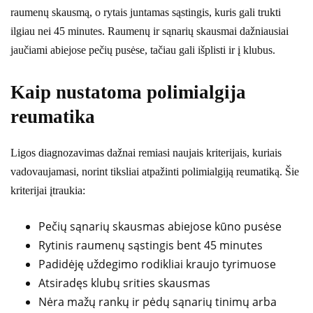
raumenų skausmą, o rytais juntamas sąstingis, kuris gali trukti
ilgiau nei 45 minutes. Raumenų ir sąnarių skausmai dažniausiai
jaučiami abiejose pečių pusėse, tačiau gali išplisti ir į klubus.
Kaip nustatoma polimialgija
reumatika
Ligos diagnozavimas dažnai remiasi naujais kriterijais, kuriais
vadovaujamasi, norint tiksliai atpažinti polimialgiją reumatiką. Šie
kriterijai įtraukia:
Pečių sąnarių skausmas abiejose kūno pusėse
Rytinis raumenų sąstingis bent 45 minutes
Padidėję uždegimo rodikliai kraujo tyrimuose
Atsiradęs klubų srities skausmas
Nėra mažų rankų ir pėdų sąnarių tinimų arba