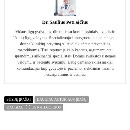
Dr. Saulius Petraičius
Vidaus ligų gydytojas, dirbantis su kompleksiniais atvejais ir
lėtinių ligų valdymu. Specializuojasi integruotoje medicinoje –
derina klinikinį patyrimą su šiuolaikinėmis prevencijos
metodikomis. Turi reputaciją kaip kantrus, argumentuotai
sprendimus aiškinantis specialistas. Domisi sveikatos sistemos
valdymu ir pacientų švietimu. Daug dėmesio skiria aiškiai
komunikacijai tarp gydytojo ir paciento, siekdamas mažinti
nesusipratimus ir baimes.
SUSIJĘ ĮRAŠAI
DAUGIAU AUTORIAUS ĮRAŠŲ
DAUGIAU IŠ ŠIOS KATEGORIJOS