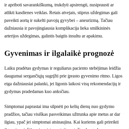
ir apriboti savarankiškumą, trukdyti apsirengti, nusiprausti ar
atlikti kasdienes veiklas. Retais atvejais, stiprus uždegimas gali
paveikti aortą ir sukelti pavojų gyvybei – aneurizmą. Tačiau
dažniausia ir pavojingiausia komplikacija lieka smilkininės
arterijos uždegimas, galintis baigtis insultu ar apakimu.
Gyvenimas ir ilgalaikė prognozė
Laiku pradėtas gydymas ir reguliarus paciento stebėjimas leidžia
daugumai sergančiųjų sugrįžti prie įprasto gyvenimo ritmo. Ligos
eiga dažniausiai palanki, jei ligonis laikosi visų rekomendacijų ir
gydymas pradedamas kuo anksčiau.
Simptomai paprastai ima silpnėti po kelių dienų nuo gydymo
pradžios, tačiau visiškas pasveikimas užtrunka apie metus ar dar
ilgiau, ypač jei simptomai atsinaujina. Kai kuriems gali prireikti