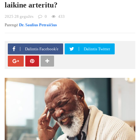
laikine arteritu?
2025 28 gegužės
0
433
Parengė
Dr. Saulius Petraičius
Dalintis Facebook'e
Dalintis Twitter