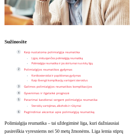
Sužinosite
Kaip nustatoma polimialgija reumatika
Ligos, imituojančios polimialgiją reumatiką
Polimialgija reumatika ir jos skirtumai nuo kitų ligų
Polimialgijos reumatikos gydymas
Kortikosteroidai ir papildomas gydymas
Kaip išvengti komplikacijų vartojant steroidus
Galimos polimialgijos reumatikos komplikacijos
Gyvenimas ir ilgalaikė prognozė
Patarimai kasdienai sergant polimialgija reumatika
Steroidų vartojimas, alkoholis ir rūkymai
Pagrindiniai akcentai apie polimialgiją reumatiką
Polimialgija reumatika – tai uždegiminė liga, kuri dažniausiai
pasireiškia vyresniems nei 50 metų žmonėms. Liga lemia stiprų