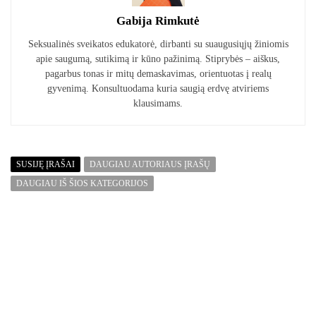
Gabija Rimkutė
Seksualinės sveikatos edukatorė, dirbanti su suaugusiųjų žiniomis
apie saugumą, sutikimą ir kūno pažinimą. Stiprybės – aiškus,
pagarbus tonas ir mitų demaskavimas, orientuotas į realų
gyvenimą. Konsultuodama kuria saugią erdvę atviriems
klausimams.
SUSIJĘ ĮRAŠAI
DAUGIAU AUTORIAUS ĮRAŠŲ
DAUGIAU IŠ ŠIOS KATEGORIJOS