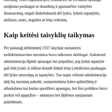
susijusias paslaugas ar draudimą ir gaunančios valstybės
finansavimą, negali diskriminuoti dėl lyties, lytinės tapatybės,
amžiaus, rasės, negalios ar kitų veiksnių.
Kaip keitėsi taisyklių taikymas
Per pastarąjį dešimtmetį 1557 skyriuje numatytos
nediskriminavimo nuostatos buvo taikomos skirtingai. Ankstesnė
administracija išplėtė apsaugas bei pripažino, jog lytinė tapatybė
gali būti įvairi, ir aiškiai draudė šalinti teisę į medicinos paslaugas
dėl lyties stereotipų ar tapatybės. Tuo tarpu vėlesnė administracija
dalį šių nuostatų pakeitė, susiaurindama lyties apibrėžimą ir
atšaukdama kai kurias spesifines apsaugas, bet šios politikos buvo
paskui vėl apgręžtos – atstatytos bei išplėstos naujausiais
pakeitimais.