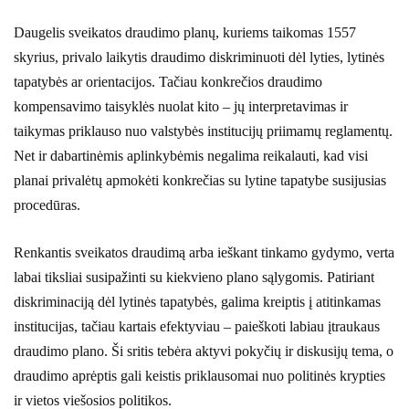
Daugelis sveikatos draudimo planų, kuriems taikomas 1557
skyrius, privalo laikytis draudimo diskriminuoti dėl lyties, lytinės
tapatybės ar orientacijos. Tačiau konkrečios draudimo
kompensavimo taisyklės nuolat kito – jų interpretavimas ir
taikymas priklauso nuo valstybės institucijų priimamų reglamentų.
Net ir dabartinėmis aplinkybėmis negalima reikalauti, kad visi
planai privalėtų apmokėti konkrečias su lytine tapatybe susijusias
procedūras.
Renkantis sveikatos draudimą arba ieškant tinkamo gydymo, verta
labai tiksliai susipažinti su kiekvieno plano sąlygomis. Patiriant
diskriminaciją dėl lytinės tapatybės, galima kreiptis į atitinkamas
institucijas, tačiau kartais efektyviau – paieškoti labiau įtraukaus
draudimo plano. Ši sritis tebėra aktyvi pokyčių ir diskusijų tema, o
draudimo aprėptis gali keistis priklausomai nuo politinės krypties
ir vietos viešosios politikos.