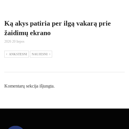
Ką akys patiria per ilgą vakarą prie
žaidimų ekrano
2026 20 liepos
ANKSTESNI
NAUJESNI
Komentarų sekcija išjungta.