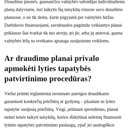
Draudimo įmonės, gaunančios valstybės subsidijas individualiems
planų dalyviams, turi laikytis šių taisyklių visuose savo draudimo
planuose, o ne tik tiems, kurie įsigyjami per valstybės biržas.
Darbdavio finansuojami, savidraudos pagrindu veikiantys planai
priklauso šiai tvarkai tik tuo atveju, jei jie, arba jų atstovai, gauna
valstybės lėšų su sveikatos apsauga susijusioms veikloms.
Ar draudimo planai privalo
apmokėti lyties tapatybės
patvirtinimo procedūras?
Viešai priimti reglamentai nenumato pareigos draudikams
garantuoti konkrečią priežiūrą ar gydymą – įskaitant su lyties
tapatybe susijusią priežiūrą. Visgi, priimant sprendimus, planai
neturi teisės taikyti taisyklių, kurios išskirtinai neleistų finansuoti
lytinės tapatybės patvirtinimo paslaugų, ypač jei analogiškos