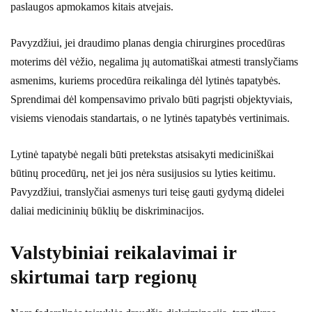
paslaugos apmokamos kitais atvejais.
Pavyzdžiui, jei draudimo planas dengia chirurgines procedūras
moterims dėl vėžio, negalima jų automatiškai atmesti translyčiams
asmenims, kuriems procedūra reikalinga dėl lytinės tapatybės.
Sprendimai dėl kompensavimo privalo būti pagrįsti objektyviais,
visiems vienodais standartais, o ne lytinės tapatybės vertinimais.
Lytinė tapatybė negali būti pretekstas atsisakyti mediciniškai
būtinų procedūrų, net jei jos nėra susijusios su lyties keitimu.
Pavyzdžiui, translyčiai asmenys turi teisę gauti gydymą didelei
daliai medicininių būklių be diskriminacijos.
Valstybiniai reikalavimai ir
skirtumai tarp regionų