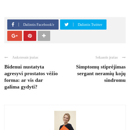
Dalintis Facebook'e
Dalintis Twitter
Ankstesnis įrašas
Sekantis įrašas
Bidenui nustatyta
Simptomų stiprėjimas
agresyvi prostatos vėžio
sergant neramių kojų
forma: ar vis dar
sindromu
galima gydyti?