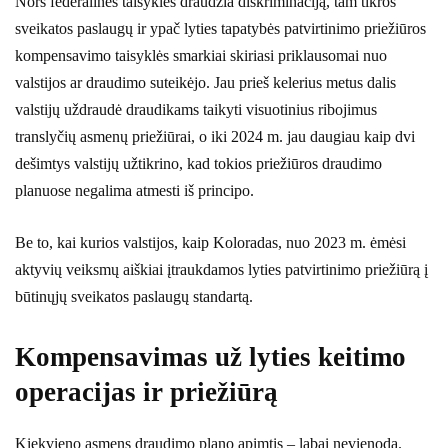
Nors federalinės taisyklės draudžia diskriminaciją, tam tikros
sveikatos paslaugų ir ypač lyties tapatybės patvirtinimo priežiūros
kompensavimo taisyklės smarkiai skiriasi priklausomai nuo
valstijos ar draudimo suteikėjo. Jau prieš kelerius metus dalis
valstijų uždraudė draudikams taikyti visuotinius ribojimus
translyčių asmenų priežiūrai, o iki 2024 m. jau daugiau kaip dvi
dešimtys valstijų užtikrino, kad tokios priežiūros draudimo
planuose negalima atmesti iš principo.
Be to, kai kurios valstijos, kaip Koloradas, nuo 2023 m. ėmėsi
aktyvių veiksmų aiškiai įtraukdamos lyties patvirtinimo priežiūrą į
būtinųjų sveikatos paslaugų standartą.
Kompensavimas už lyties keitimo
operacijas ir priežiūrą
Kiekvieno asmens draudimo plano apimtis – labai nevienoda.