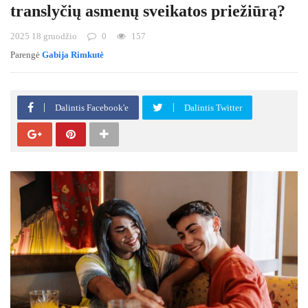
translyčių asmenų sveikatos priežiūrą?
2025 18 gruodžio
0
157
Parengė
Gabija Rimkutė
Dalintis Facebook'e
Dalintis Twitter