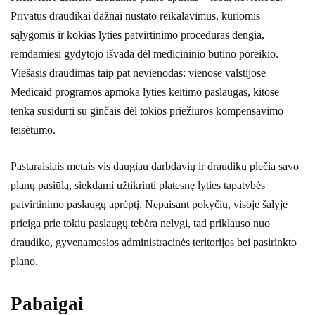
Privatūs draudikai dažnai nustato reikalavimus, kuriomis
sąlygomis ir kokias lyties patvirtinimo procedūras dengia,
remdamiesi gydytojo išvada dėl medicininio būtino poreikio.
Viešasis draudimas taip pat nevienodas: vienose valstijose
Medicaid programos apmoka lyties keitimo paslaugas, kitose
tenka susidurti su ginčais dėl tokios priežiūros kompensavimo
teisėtumo.
Pastaraisiais metais vis daugiau darbdavių ir draudikų plečia savo
planų pasiūlą, siekdami užtikrinti platesnę lyties tapatybės
patvirtinimo paslaugų aprėptį. Nepaisant pokyčių, visoje šalyje
prieiga prie tokių paslaugų tebėra nelygi, tad priklauso nuo
draudiko, gyvenamosios administracinės teritorijos bei pasirinkto
plano.
Pabaigai