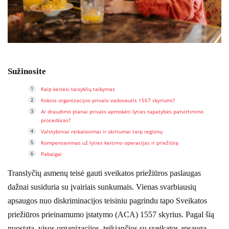
Sužinosite
Kaip keitėsi taisyklių taikymas
Kokios organizacijos privalo vadovautis 1557 skyriumi?
Ar draudimo planai privalo apmokėti lyties tapatybės patvirtinimo
procedūras?
Valstybiniai reikalavimai ir skirtumai tarp regionų
Kompensavimas už lyties keitimo operacijas ir priežiūrą
Pabaigai
Translyčių asmenų teisė gauti sveikatos priežiūros paslaugas
dažnai susiduria su įvairiais sunkumais. Vienas svarbiausių
apsaugos nuo diskriminacijos teisiniu pagrindu tapo Sveikatos
priežiūros prieinamumo įstatymo (ACA) 1557 skyrius. Pagal šią
nuostatą, visos organizacijos, teikiančios su sveikatos apsauga