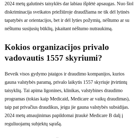
2024 metų galutinės taisyklės dar labiau išplėtė apsaugas. Nuo šiol
diskriminacija sveikatos priežiūroje draudžiama ne tik dėl lytinės
tapatybės ar orientacijos, bet ir dėl lyties požymių, nėštumo ar su
nėštumu susijusių būklių, įskaitant nėštumo nutraukimą.
Kokios organizacijos privalo
vadovautis 1557 skyriumi?
Beveik visos gydymo įstaigos ir draudimo kompanijos, kurios
gauna valstybės paramą, privalo laikytis 1557 skyriuje įtvirtintų
taisyklių. Tai apima ligonines, klinikas, valstybines draudimo
programas (tokias kaip Medicaid, Medicare ar vaikų draudimas),
taip pat privačius draudikus, jeigu jie gauna valstybės subsidijas.
2024 metų atnaujinimas papildomai įtraukė Medicare B dalį į
reguliuojamų subjektų sąrašą.