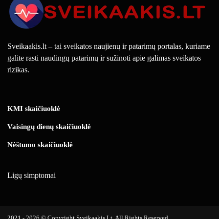
Sveikaakis.lt – tai sveikatos naujienų ir patarimų portalas, kuriame
galite rasti naudingų patarimų ir sužinoti apie galimas sveikatos
rizikas.
KMI skaičiuoklė
Vaisingų dienų skaičiuoklė
Nėštumo skaičiuoklė
Ligų simptomai
2021 - 2026 © Copyright Sveikaakis.lt. All Rights Reserved.