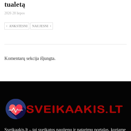
tualetą
2026 28 liepos
ANKSTESNI
NAUJESNI
Komentarų sekcija išjungta.
Sveikaakis.lt – tai sveikatos naujienų ir patarimų portalas, kuriame