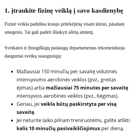
1. įtraukite fizinę veiklą į savo kasdienybę
Fizinė veikla padidina kraujo pritekėjimą visam kūnui, įskaitant
smegenis. Tai gali padėti išlaikyti aštrią atmintį.
Sveikatos ir žmogiškųjų paslaugų departamentas rekomenduoja
daugumai sveikų suaugusiųjų:
Mažiausiai 150 minučių per savaitę vidutinės
intensyvumo aerobinės veiklos (pvz., greitas
ėjimas) arba
mažiausiai 75 minutes per savaitę
intensyvios aerobinės veiklos (pvz., bėgimas).
Geriau, jei
veikla būtų paskirstyta per visą
savaitę
.
Jei neturite laiko pilnam treniruotėms, galite atlikti
kelis 10 minučių pasivaikščiojimus
per dieną.