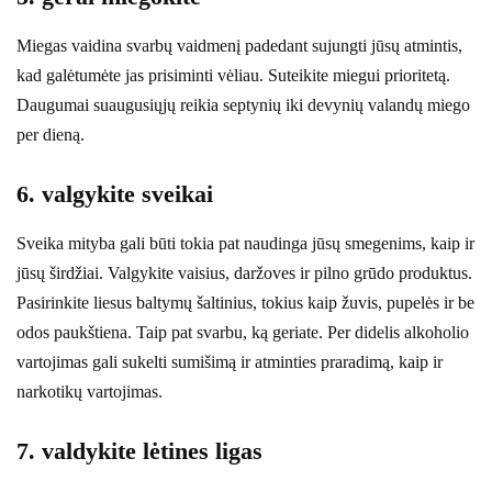
Miegas vaidina svarbų vaidmenį padedant sujungti jūsų atmintis,
kad galėtumėte jas prisiminti vėliau. Suteikite miegui prioritetą.
Daugumai suaugusiųjų reikia septynių iki devynių valandų miego
per dieną.
6. valgykite sveikai
Sveika mityba gali būti tokia pat naudinga jūsų smegenims, kaip ir
jūsų širdžiai. Valgykite vaisius, daržoves ir pilno grūdo produktus.
Pasirinkite liesus baltymų šaltinius, tokius kaip žuvis, pupelės ir be
odos paukštiena. Taip pat svarbu, ką geriate. Per didelis alkoholio
vartojimas gali sukelti sumišimą ir atminties praradimą, kaip ir
narkotikų vartojimas.
7. valdykite lėtines ligas