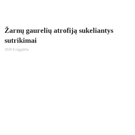
Žarnų gaurelių atrofiją sukeliantys
sutrikimai
2026 8 rugpjūčio