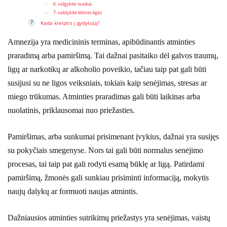
6. valgykite sveikai
7. valdykite lėtines ligas
Kada kreiptis į gydytoją?
Amnezija yra medicininis terminas, apibūdinantis atminties
praradimą arba pamiršimą. Tai dažnai pasitaiko dėl galvos traumų,
ligų ar narkotikų ar alkoholio poveikio, tačiau taip pat gali būti
susijusi su ne ligos veiksniais, tokiais kaip senėjimas, stresas ar
miego trūkumas. Atminties praradimas gali būti laikinas arba
nuolatinis, priklausomai nuo priežasties.
Pamiršimas, arba sunkumai prisimenant įvykius, dažnai yra susijęs
su pokyčiais smegenyse. Nors tai gali būti normalus senėjimo
procesas, tai taip pat gali rodyti esamą būklę ar ligą. Patirdami
pamiršimą, žmonės gali sunkiau prisiminti informaciją, mokytis
naujų dalykų ar formuoti naujas atmintis.
Dažniausios atminties sutrikimų priežastys yra senėjimas, vaistų