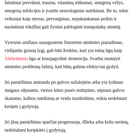
šalutiniai poveikiai, trauma, vitaminų trūkumai, smegenų vėžys,
smegenų infekcijos ir įvairūs neurologiniai sutrikimai. Be to, tokie
veiksniai kaip stresas, pervargimas, nepakankamas poilsis ir
nuolatiniai trikdžiai gali žymiai pabloginti trumpalaikę atmintį.
Vyresnio amžiaus suaugusiems žmonėms atminties praradimas,
viršijantis įprastą lygį, gali būti ženklas, kad yra tokių ligų kaip
Alzheimerio
liga ar kraujagyslinė demencija. Svarbu nustatyti
atminties problemų šaltinį, kad būtų galima efektyviai gydyti.
Jei pamiršimas atsiranda po galvos sužalojimo arba yra lydimas
staigaus silpnumo, vienos kūno pusės nutirpimo, stipraus galvos
skausmo, kalbos sutrikimų ar veido nusileidimo, reikia nedelsiant
kreiptis į gydytoją.
Jei jūsų pamiršimas sparčiai progresuoja, išlieka arba kelia nerimą,
nedelsdami kreipkitės į gydytoją.