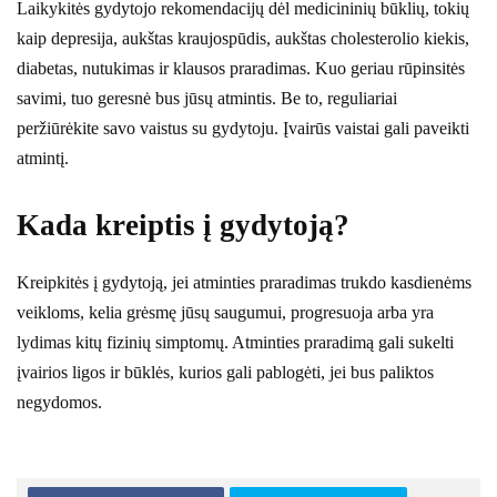
Laikykitės gydytojo rekomendacijų dėl medicininių būklių, tokių
kaip depresija, aukštas kraujospūdis, aukštas cholesterolio kiekis,
diabetas, nutukimas ir klausos praradimas. Kuo geriau rūpinsitės
savimi, tuo geresnė bus jūsų atmintis. Be to, reguliariai
peržiūrėkite savo vaistus su gydytoju. Įvairūs vaistai gali paveikti
atmintį.
Kada kreiptis į gydytoją?
Kreipkitės į gydytoją, jei atminties praradimas trukdo kasdienėms
veikloms, kelia grėsmę jūsų saugumui, progresuoja arba yra
lydimas kitų fizinių simptomų. Atminties praradimą gali sukelti
įvairios ligos ir būklės, kurios gali pablogėti, jei bus paliktos
negydomos.