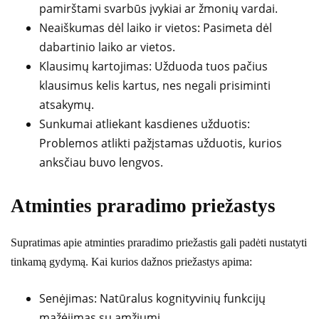
pamirštami svarbūs įvykiai ar žmonių vardai.
Neaiškumas dėl laiko ir vietos: Pasimeta dėl
dabartinio laiko ar vietos.
Klausimų kartojimas: Užduoda tuos pačius
klausimus kelis kartus, nes negali prisiminti
atsakymų.
Sunkumai atliekant kasdienes užduotis:
Problemos atlikti pažįstamas užduotis, kurios
anksčiau buvo lengvos.
Atminties praradimo priežastys
Supratimas apie atminties praradimo priežastis gali padėti nustatyti
tinkamą gydymą. Kai kurios dažnos priežastys apima:
Senėjimas: Natūralus kognityvinių funkcijų
mažėjimas su amžiumi.