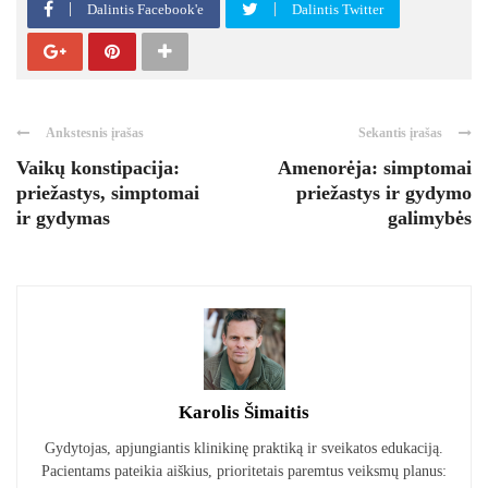
Dalintis Facebook'e
Dalintis Twitter
Ankstesnis įrašas
Sekantis įrašas
Vaikų konstipacija:
Amenorėja: simptomai
priežastys, simptomai
priežastys ir gydymo
ir gydymas
galimybės
Karolis Šimaitis
Gydytojas, apjungiantis klinikinę praktiką ir sveikatos edukaciją.
Pacientams pateikia aiškius, prioritetais paremtus veiksmų planus: