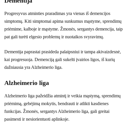
Dementija
Progresyvus atminties praradimas yra vienas iš demencijos
simptomų. Kiti simptomai apima sunkumus mąstyme, sprendimų
priėmime, kalboje ir mąstyme. Žmonės, sergantys demencija, taip
pat gali turėti elgesio problemų ir nuotaikos svyravimų.
Dementija paprastai prasideda palaipsniui ir tampa akivaizdesnė,
kai progresuoja. Demenciją gali sukelti įvairios ligos, iš kurių
dažniausia yra Alzheimerio liga.
Alzheimerio liga
Alzheimerio liga pažeidžia atmintį ir veikia mąstymą, sprendimų
priėmimą, gebėjimą mokytis, bendrauti ir atlikti kasdienes
funkcijas. Žmonės, sergantys Alzheimerio liga, gali greitai
pasimesti ir nesiorientuoti aplinkoje.