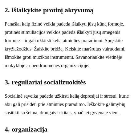
2. išlaikykite protinį aktyvumą
Panašiai kaip fizinė veikla padeda išlaikyti jūsų kūną formoje,
protinės stimuliacijos veiklos padeda išlaikyti jūsų smegenis
formoje – ir gali užkirsti kelią atminties praradimui. Spręskite
kryžiažodžius. Žaiskite bridžą. Keiskite maršrutus vairuodami.
Išmokite groti muzikos instrumentu. Savanoriaukite vietinėje
mokykloje ar bendruomenės organizacijoje.
3. reguliariai socializuokitės
Socialinė sąveika padeda užkirsti kelią depresijai ir stresui, kurie
abu gali prisidėti prie atminties praradimo. Ieškokite galimybių
susitikti su šeima, draugais ir kitais, ypač jei gyvenate vieni.
4. organizacija