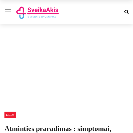
LIGOS
Atminties praradimas : simptomai,