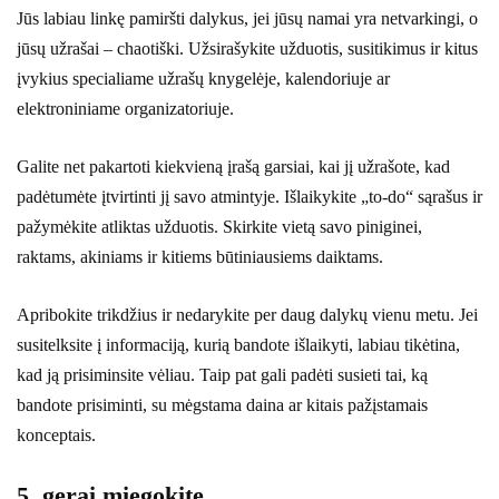
Jūs labiau linkę pamiršti dalykus, jei jūsų namai yra netvarkingi, o
jūsų užrašai – chaotiški. Užsirašykite užduotis, susitikimus ir kitus
įvykius specialiame užrašų knygelėje, kalendoriuje ar
elektroniniame organizatoriuje.
Galite net pakartoti kiekvieną įrašą garsiai, kai jį užrašote, kad
padėtumėte įtvirtinti jį savo atmintyje. Išlaikykite „to-do“ sąrašus ir
pažymėkite atliktas užduotis. Skirkite vietą savo piniginei,
raktams, akiniams ir kitiems būtiniausiems daiktams.
Apribokite trikdžius ir nedarykite per daug dalykų vienu metu. Jei
susitelksite į informaciją, kurią bandote išlaikyti, labiau tikėtina,
kad ją prisiminsite vėliau. Taip pat gali padėti susieti tai, ką
bandote prisiminti, su mėgstama daina ar kitais pažįstamais
konceptais.
5. gerai miegokite