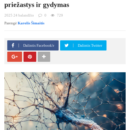
priežastys ir gydymas
2025 24 balandžio
0
729
Parengė
Karolis Šimaitis
Dalintis Facebook'e
Dalintis Twitter