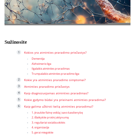
Sužinosite
Kokios yra atminties praradimo priežastys?
Dementija
Alzheimerio liga
Ilgalaikis atminties praradimas
Trumpalaikio atminties praradimo liga
Kokie yra atminties praradimo simptomai?
Atminties praradimo priežastys
Kaip diagnozuojamas atminties praradimas?
Kokie gydymo būdai yra prieinami atminties praradimui?
Kaip galima užkirsti kelią atminties praradimui?
1. įtraukite fizinę veiklą į savo kasdienybę
2. išlaikykite protinį aktyvumą
3. reguliariai socializuokitės
4. organizacija
5. gerai miegokite