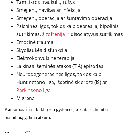
Tam tikros traukulių rūšys
Smegenų navikas ar infekcija
Smegenų operacija ar šuntavimo operacija
Psichinės ligos, tokios kaip depresija, bipolinis
sutrikimas,
šizofrenija
ir disociatyvus sutrikimas
Emocinė trauma
Skydliaukės disfunkcija
Elektrokonvulsinė terapija
Laikinas išeminės atakos (TIA) epizodas
Neurodegeneracinės ligos, tokios kaip
Huntingtono liga, išsėtinė sklerozė (IS) ar
Parkinsono liga
Migrena
Kai kurios iš šių būklių yra gydomos, o kartais atminties
praradimą galima atkurti.