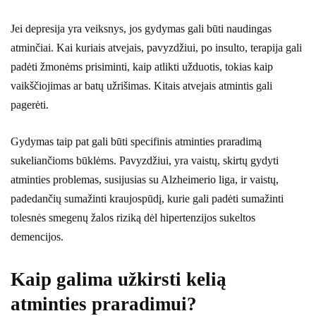
Jei depresija yra veiksnys, jos gydymas gali būti naudingas
atminčiai. Kai kuriais atvejais, pavyzdžiui, po insulto, terapija gali
padėti žmonėms prisiminti, kaip atlikti užduotis, tokias kaip
vaikščiojimas ar batų užrišimas. Kitais atvejais atmintis gali
pagerėti.
Gydymas taip pat gali būti specifinis atminties praradimą
sukeliančioms būklėms. Pavyzdžiui, yra vaistų, skirtų gydyti
atminties problemas, susijusias su Alzheimerio liga, ir vaistų,
padedančių sumažinti kraujospūdį, kurie gali padėti sumažinti
tolesnės smegenų žalos riziką dėl hipertenzijos sukeltos
demencijos.
Kaip galima užkirsti kelią
atminties praradimui?