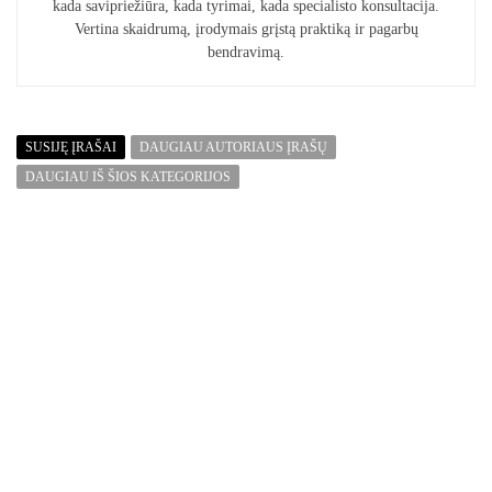
kada savipriežiūra, kada tyrimai, kada specialisto konsultacija.
Vertina skaidrumą, įrodymais grįstą praktiką ir pagarbų
bendravimą.
SUSIJĘ ĮRAŠAI
DAUGIAU AUTORIAUS ĮRAŠŲ
DAUGIAU IŠ ŠIOS KATEGORIJOS