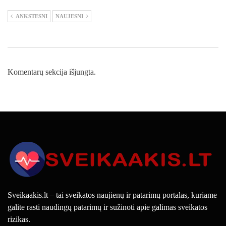
ANKSTESNI
NAUJESNI
Komentarų sekcija išjungta.
Sveikaakis.lt – tai sveikatos naujienų ir patarimų portalas, kuriame
galite rasti naudingų patarimų ir sužinoti apie galimas sveikatos
rizikas.