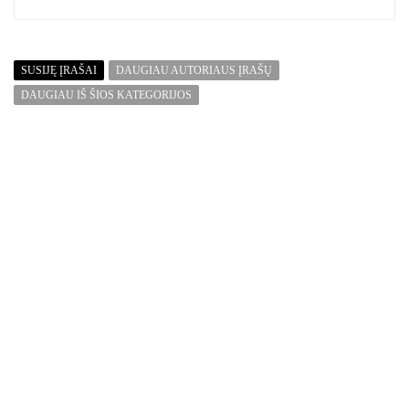
SUSIJĘ ĮRAŠAI
DAUGIAU AUTORIAUS ĮRAŠŲ
DAUGIAU IŠ ŠIOS KATEGORIJOS