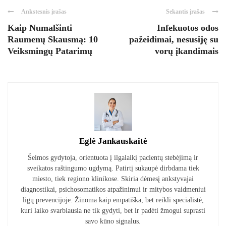
Ankstesnis įrašas
Sekantis įrašas
Kaip Numalšinti
Infekuotos odos
Raumenų Skausmą: 10
pažeidimai, nesusiję su
Veiksmingų Patarimų
vorų įkandimais
Eglė Jankauskaitė
Šeimos gydytoja, orientuota į ilgalaikį pacientų stebėjimą ir
sveikatos raštingumo ugdymą. Patirtį sukaupė dirbdama tiek
miesto, tiek regiono klinikose. Skiria dėmesį ankstyvajai
diagnostikai, psichosomatikos atpažinimui ir mitybos vaidmeniui
ligų prevencijoje. Žinoma kaip empatiška, bet reikli specialistė,
kuri laiko svarbiausia ne tik gydyti, bet ir padėti žmogui suprasti
savo kūno signalus.