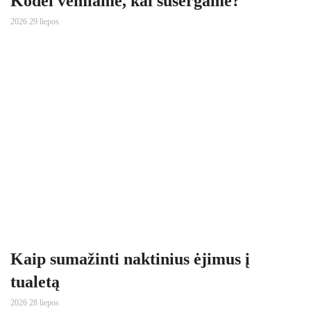
Kodėl vemiame, kai susergame?
2026 29 liepos
Kaip sumažinti naktinius ėjimus į
tualetą
2026 28 liepos