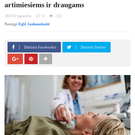
artimiesiems ir draugams
2025 6 lapkričio
0
232
Parengė
Eglė Jankauskaitė
Dalintis Facebook'e
Dalintis Twitter