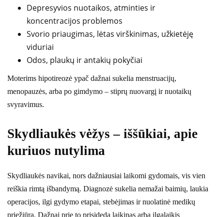
Depresyvios nuotaikos, atminties ir
koncentracijos problemos
Svorio priaugimas, lėtas virškinimas, užkietėję
viduriai
Odos, plaukų ir antakių pokyčiai
Moterims hipotireozė ypač dažnai sukelia menstruacijų,
menopauzės, arba po gimdymo – stiprų nuovargį ir nuotaikų
svyravimus.
Skydliaukės vėžys – iššūkiai, apie
kuriuos nutylima
Skydliaukės navikai, nors dažniausiai laikomi gydomais, vis vien
reiškia rimtą išbandymą. Diagnozė sukelia nemažai baimių, laukia
operacijos, ilgi gydymo etapai, stebėjimas ir nuolatinė medikų
priežiūra. Dažnai prie to prisideda laikinas arba ilgalaikis