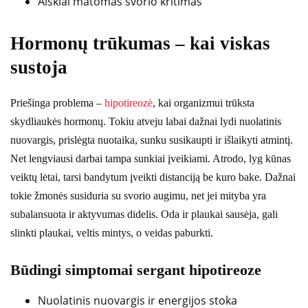
Aiškiai matomas svorio kritimas
Hormonų trūkumas – kai viskas
sustoja
Priešinga problema –
hipotireozė
, kai organizmui trūksta
skydliaukės hormonų. Tokiu atveju labai dažnai lydi nuolatinis
nuovargis, prislėgta nuotaika, sunku susikaupti ir išlaikyti atmintį.
Net lengviausi darbai tampa sunkiai įveikiami. Atrodo, lyg kūnas
veiktų lėtai, tarsi bandytum įveikti distanciją be kuro bake. Dažnai
tokie žmonės susiduria su svorio augimu, net jei mityba yra
subalansuota ir aktyvumas didelis. Oda ir plaukai sausėja, gali
slinkti plaukai, veltis mintys, o veidas paburkti.
Būdingi simptomai sergant hipotireoze
Nuolatinis nuovargis ir energijos stoka