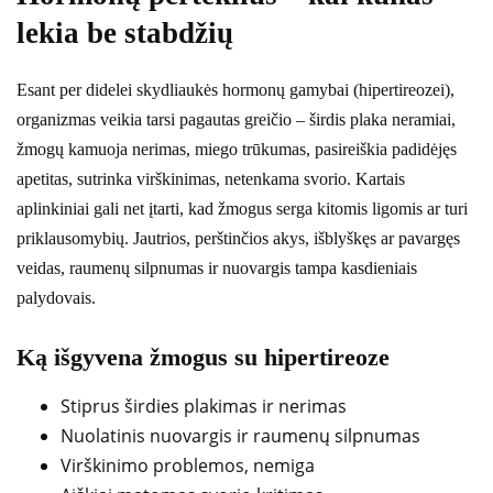
lekia be stabdžių
Esant per didelei skydliaukės hormonų gamybai (hipertireozei),
organizmas veikia tarsi pagautas greičio – širdis plaka neramiai,
žmogų kamuoja nerimas, miego trūkumas, pasireiškia padidėjęs
apetitas, sutrinka virškinimas, netenkama svorio. Kartais
aplinkiniai gali net įtarti, kad žmogus serga kitomis ligomis ar turi
priklausomybių. Jautrios, perštinčios akys, išblyškęs ar pavargęs
veidas, raumenų silpnumas ir nuovargis tampa kasdieniais
palydovais.
Ką išgyvena žmogus su hipertireoze
Stiprus širdies plakimas ir nerimas
Nuolatinis nuovargis ir raumenų silpnumas
Virškinimo problemos, nemiga