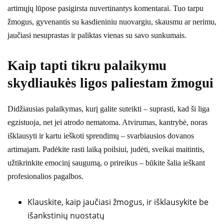
artimųjų lūpose pasigirsta nuvertinantys komentarai. Tuo tarpu
žmogus, gyvenantis su kasdieniniu nuovargiu, skausmu ar nerimu,
jaučiasi nesuprastas ir paliktas vienas su savo sunkumais.
Kaip tapti tikru palaikymu
skydliaukės ligos paliestam žmogui
Didžiausias palaikymas, kurį galite suteikti – suprasti, kad ši liga
egzistuoja, net jei atrodo nematoma. Atvirumas, kantrybė, noras
išklausyti ir kartu ieškoti sprendimų – svarbiausios dovanos
artimajam. Padėkite rasti laiką poilsiui, judėti, sveikai maitintis,
užtikrinkite emocinį saugumą, o prireikus – būkite šalia ieškant
profesionalios pagalbos.
Klauskite, kaip jaučiasi žmogus, ir išklausykite be
išankstinių nuostatų