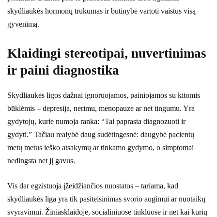
skydliaukės hormonų trūkumas ir būtinybė vartoti vaistus visą
gyvenimą.
Klaidingi stereotipai, nuvertinimas
ir paini diagnostika
Skydliaukės ligos dažnai ignoruojamos, painiojamos su kitomis
būklėmis – depresija, nerimu, menopauze ar net tingumu. Yra
gydytojų, kurie numoja ranka: “Tai paprasta diagnozuoti ir
gydyti.” Tačiau realybė daug sudėtingesnė: daugybė pacientų
metų metus ieško atsakymų ar tinkamo gydymo, o simptomai
nedingsta net jį gavus.
Vis dar egzistuoja įžeidžiančios nuostatos – tariama, kad
skydliaukės liga yra tik pasiteisinimas svorio augimui ar nuotaikų
svyravimui. Žiniasklaidoje, socialiniuose tinkluose ir net kai kurių