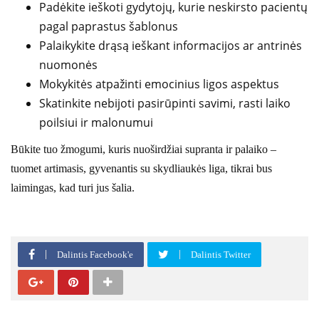
Padėkite ieškoti gydytojų, kurie neskirsto pacientų
pagal paprastus šablonus
Palaikykite drąsą ieškant informacijos ar antrinės
nuomonės
Mokykitės atpažinti emocinius ligos aspektus
Skatinkite nebijoti pasirūpinti savimi, rasti laiko
poilsiui ir malonumui
Būkite tuo žmogumi, kuris nuoširdžiai supranta ir palaiko –
tuomet artimasis, gyvenantis su skydliaukės liga, tikrai bus
laimingas, kad turi jus šalia.
Dalintis Facebook'e
Dalintis Twitter