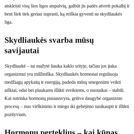
atskleisti visų šios ligos atspalvių, galbūt jis padės atverti pokalbį ir
bent šiek tiek geriau suprasti, ką reiškia gyventi su skydliaukės
liga.
Skydliaukės svarba mūsų
savijautai
Skydliaukė – tai mažytė liauka kaklo srityje, tačiau jos įtaka
organizmui yra milžiniška. Skydliaukės hormonai reguliuoja
medžiagų apykaitą ir energiją, padeda mūsų smegenims veikti
aiškiai, odai bei plaukams išlikti sveikiems, o nuotaikai – stabili.
Kai sutrinka hormonų pusiausvyra, griūva daugybė organizmo
procesų – nuo virškinimo ir miego iki gebėjimo susikaupti ir išlikti
pozityviam.
Hormonų perteklius – kai kūnas