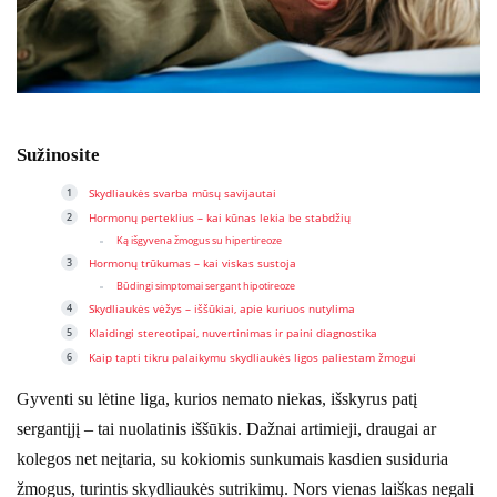
Sužinosite
Skydliaukės svarba mūsų savijautai
Hormonų perteklius – kai kūnas lekia be stabdžių
Ką išgyvena žmogus su hipertireoze
Hormonų trūkumas – kai viskas sustoja
Būdingi simptomai sergant hipotireoze
Skydliaukės vėžys – iššūkiai, apie kuriuos nutylima
Klaidingi stereotipai, nuvertinimas ir paini diagnostika
Kaip tapti tikru palaikymu skydliaukės ligos paliestam žmogui
Gyventi su lėtine liga, kurios nemato niekas, išskyrus patį
sergantįjį – tai nuolatinis iššūkis. Dažnai artimieji, draugai ar
kolegos net neįtaria, su kokiomis sunkumais kasdien susiduria
žmogus, turintis skydliaukės sutrikimų. Nors vienas laiškas negali