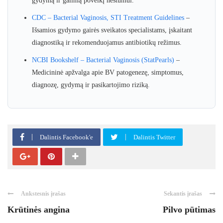
gydymą ir galimą poveikį nėštumui.
CDC – Bacterial Vaginosis, STI Treatment Guidelines
–
Išsamios gydymo gairės sveikatos specialistams, įskaitant
diagnostiką ir rekomenduojamus antibiotikų režimus.
NCBI Bookshelf – Bacterial Vaginosis (StatPearls)
–
Medicininė apžvalga apie BV patogenezę, simptomus,
diagnozę, gydymą ir pasikartojimo riziką.
Dalintis Facebook'e
Dalintis Twitter
Ankstesnis įrašas
Sekantis įrašas
Krūtinės angina
Pilvo pūtimas