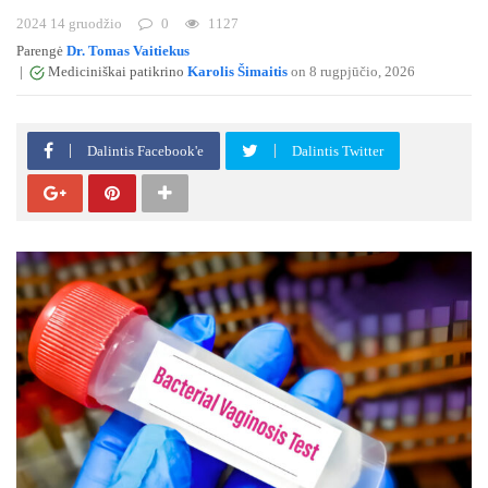
2024 14 gruodžio
0
1127
Parengė
Dr. Tomas Vaitiekus
|
Mediciniškai patikrino
Karolis Šimaitis
on 8 rugpjūčio, 2026
Dalintis Facebook'e
Dalintis Twitter