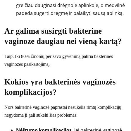
greičiau dauginasi drėgnoje aplinkoje, o medvilnė
padeda sugerti drėgmę ir palaikyti sausą aplinką.
Ar galima susirgti bakterine
vaginoze daugiau nei vieną kartą?
Taip. Iki 80% žmonių per savo gyvenimą patiria bakterinės
vaginozės pasikartojimą.
Kokios yra bakterinės vaginozės
komplikacijos?
Nors bakterinė vaginozė paprastai nesukelia rimtų komplikacijų,
negydoma ji gali sukelti šias problemas:
Nėštumo komplikacijos.
Jei bakterinė vaginozė