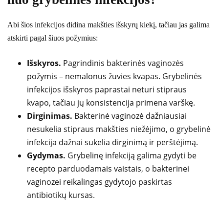
Abi šios infekcijos didina makšties išskyrų kiekį, tačiau jas galima
atskirti pagal šiuos požymius:
Išskyros.
Pagrindinis bakterinės vaginozės
požymis – nemalonus žuvies kvapas. Grybelinės
infekcijos išskyros paprastai neturi stipraus
kvapo, tačiau jų konsistencija primena varškę.
Dirginimas.
Bakterinė vaginozė dažniausiai
nesukelia stipraus makšties niežėjimo, o grybelinė
infekcija dažnai sukelia dirginimą ir perštėjimą.
Gydymas.
Grybelinę infekciją galima gydyti be
recepto parduodamais vaistais, o bakterinei
vaginozei reikalingas gydytojo paskirtas
antibiotikų kursas.