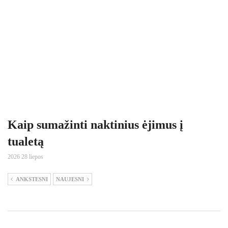
Kaip sumažinti naktinius ėjimus į
tualetą
2026 28 liepos
ANKSTESNI
NAUJESNI