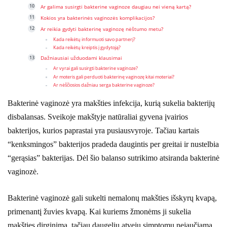
Ar galima susirgti bakterine vaginoze daugiau nei vieną kartą?
Kokios yra bakterinės vaginozės komplikacijos?
Ar reikia gydyti bakterinę vaginozę nėštumo metu?
Kada reikėtų informuoti savo partnerį?
Kada reikėtų kreiptis į gydytoją?
Dažniausiai užduodami klausimai
Ar vyrai gali susirgti bakterine vaginoze?
Ar moteris gali perduoti bakterinę vaginozę kitai moteriai?
Ar nėščiosios dažniau serga bakterine vaginoze?
Bakterinė vaginozė yra makšties infekcija, kurią sukelia bakterijų
disbalansas. Sveikoje makštyje natūraliai gyvena įvairios
bakterijos, kurios paprastai yra pusiausvyroje. Tačiau kartais
“kenksmingos” bakterijos pradeda daugintis per greitai ir nustelbia
“gerąsias” bakterijas. Dėl šio balanso sutrikimo atsiranda bakterinė
vaginozė.
Bakterinė vaginozė gali sukelti nemalonų makšties išskyrų kvapą,
primenantį žuvies kvapą. Kai kuriems žmonėms ji sukelia
makšties dirginimą, tačiau daugeliu atvejų simptomų nejaučiama.