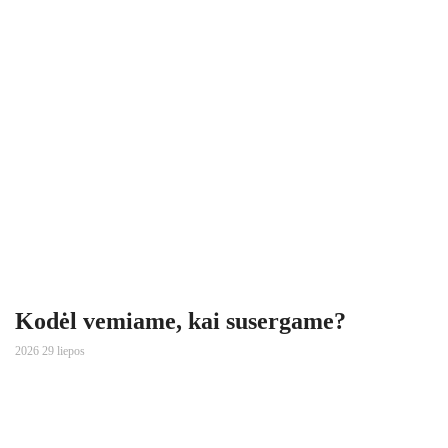
Kodėl vemiame, kai susergame?
2026 29 liepos