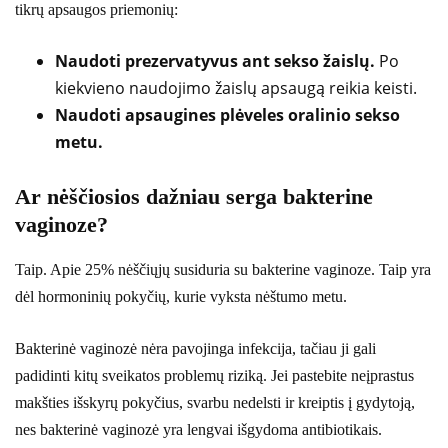
tikrų apsaugos priemonių:
Naudoti prezervatyvus ant sekso žaislų.
Po
kiekvieno naudojimo žaislų apsaugą reikia keisti.
Naudoti apsaugines plėveles oralinio sekso
metu.
Ar nėščiosios dažniau serga bakterine
vaginoze?
Taip. Apie 25% nėščiųjų susiduria su bakterine vaginoze. Taip yra
dėl hormoninių pokyčių, kurie vyksta nėštumo metu.
Bakterinė vaginozė nėra pavojinga infekcija, tačiau ji gali
padidinti kitų sveikatos problemų riziką. Jei pastebite neįprastus
makšties išskyrų pokyčius, svarbu nedelsti ir kreiptis į gydytoją,
nes bakterinė vaginozė yra lengvai išgydoma antibiotikais.