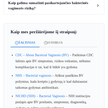
Kaip galima sumažinti pasikartojančios bakterinės
vaginozės riziką?
Kaip mes peržiūrėjome šį straipsnį:
ŠALTINIAI
ISTORIJA
CDC – About Bacterial Vaginosis (BV)
– Patikimas CDC
šaltinis apie BV simptomus, rizikos veiksnius, nėštumo
komplikacijas ir tai, kad ši būklė yra gydoma.
NHS – Bacterial vaginosis
– Aiškiai paaiškina BV
požymius, kada kreiptis į gydytoją ir kad dažniausiai
taikomas gydymas antibiotikais.
NICHD (NIH) – Bacterial Vaginosis
– NIH institucijos
puslapis apie BV priežastis, simptomus, diagnostiką,