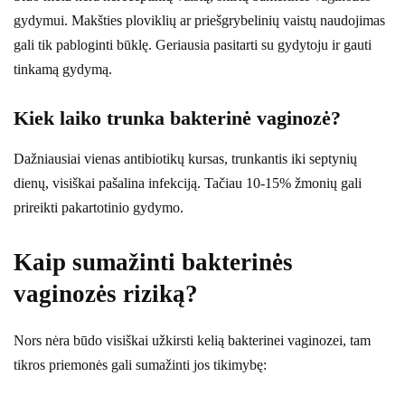
gydymui. Makšties ploviklių ar priešgrybelinių vaistų naudojimas
gali tik pabloginti būklę. Geriausia pasitarti su gydytoju ir gauti
tinkamą gydymą.
Kiek laiko trunka bakterinė vaginozė?
Dažniausiai vienas antibiotikų kursas, trunkantis iki septynių
dienų, visiškai pašalina infekciją. Tačiau 10-15% žmonių gali
prireikti pakartotinio gydymo.
Kaip sumažinti bakterinės
vaginozės riziką?
Nors nėra būdo visiškai užkirsti kelią bakterinei vaginozei, tam
tikros priemonės gali sumažinti jos tikimybę: