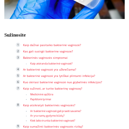
Sužinosite
Kaip dažnai pasitaiko bakterinė vaginozė?
Kas gali susirgti bakterine vaginoze?
Bakterinės vaginozės simptomai
Kaip atsiranda bakterinė vaginozė?
Ar bakterinė vaginozė yra užkrečiama?
Ar bakterinė vaginozė yra lytiškai plintanti infekcija?
Kuo skiriasi bakterinė vaginozė nuo grybelinės infekcijos?
Kaip sužinoti, ar turite bakterinę vaginozę?
Medicininė apžiūra
Papildomi tyrimai
Kaip atsikratyti bakterinės vaginozės?
Ar bakterinė vaginozė gali praeiti savaime?
Ar yra namų gydymo būdų?
Kiek laiko trunka bakterinė vaginozė?
Kaip sumažinti bakterinės vaginozės riziką?