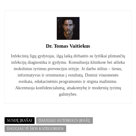
Dr. Tomas Vaitiekus
Infekcinių ligų gydytojas, ilgą laiką dirbantis su lytiškai plintančių
infekcijų diagnostika ir gydymu. Konsultuoja klinikose bei atlieka
mokslinius tyrimus prevencijos srityje. Jo darbo stilius – tiesus,
informatyvus ir orientuotas į rezultatą. Domisi visuomenės
sveikata, edukacinėmis programomis ir stigma mažinimu.
Akcentuoja konfidencialumą, atsakomybę ir modernių tyrimų
galimybes.
SUSIJĘ ĮRAŠAI
DAUGIAU AUTORIAUS ĮRAŠŲ
DAUGIAU IŠ ŠIOS KATEGORIJOS