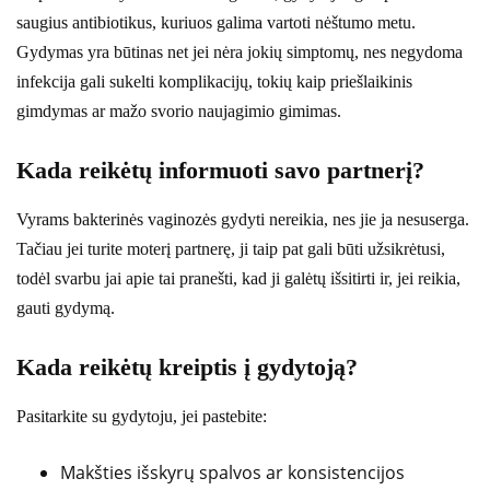
saugius antibiotikus, kuriuos galima vartoti nėštumo metu.
Gydymas yra būtinas net jei nėra jokių simptomų, nes negydoma
infekcija gali sukelti komplikacijų, tokių kaip priešlaikinis
gimdymas ar mažo svorio naujagimio gimimas.
Kada reikėtų informuoti savo partnerį?
Vyrams bakterinės vaginozės gydyti nereikia, nes jie ja nesuserga.
Tačiau jei turite moterį partnerę, ji taip pat gali būti užsikrėtusi,
todėl svarbu jai apie tai pranešti, kad ji galėtų išsitirti ir, jei reikia,
gauti gydymą.
Kada reikėtų kreiptis į gydytoją?
Pasitarkite su gydytoju, jei pastebite:
Makšties išskyrų spalvos ar konsistencijos