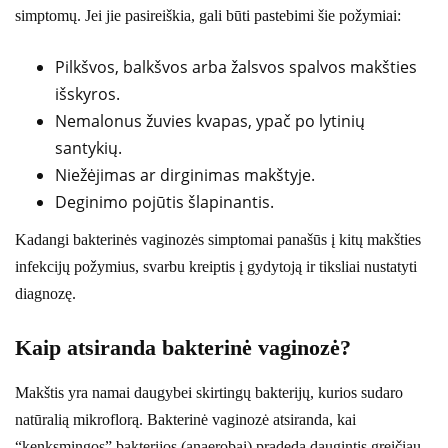
simptomų. Jei jie pasireiškia, gali būti pastebimi šie požymiai:
Pilkšvos, balkšvos arba žalsvos spalvos makšties
išskyros.
Nemalonus žuvies kvapas, ypač po lytinių
santykių.
Niežėjimas ar dirginimas makštyje.
Deginimo pojūtis šlapinantis.
Kadangi bakterinės vaginozės simptomai panašūs į kitų makšties
infekcijų požymius, svarbu kreiptis į gydytoją ir tiksliai nustatyti
diagnozę.
Kaip atsiranda bakterinė vaginozė?
Makštis yra namai daugybei skirtingų bakterijų, kurios sudaro
natūralią mikroflorą. Bakterinė vaginozė atsiranda, kai
“kenksmingos” bakterijos (anaerobai) pradeda daugintis greičiau