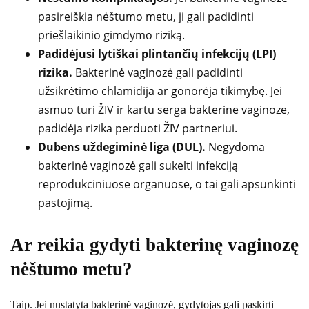
pasireiškia nėštumo metu, ji gali padidinti
priešlaikinio gimdymo riziką.
Padidėjusi lytiškai plintančių infekcijų (LPI)
rizika.
Bakterinė vaginozė gali padidinti
užsikrėtimo chlamidija ar gonorėja tikimybę. Jei
asmuo turi ŽIV ir kartu serga bakterine vaginoze,
padidėja rizika perduoti ŽIV partneriui.
Dubens uždegiminė liga (DUL).
Negydoma
bakterinė vaginozė gali sukelti infekciją
reprodukciniuose organuose, o tai gali apsunkinti
pastojimą.
Ar reikia gydyti bakterinę vaginozę
nėštumo metu?
Taip. Jei nustatyta bakterinė vaginozė, gydytojas gali paskirti