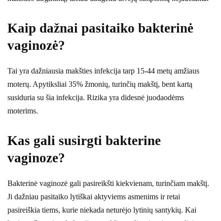
Kaip dažnai pasitaiko bakterinė
vaginozė?
Tai yra dažniausia makšties infekcija tarp 15-44 metų amžiaus
moterų. Apytiksliai 35% žmonių, turinčių makštį, bent kartą
susiduria su šia infekcija. Rizika yra didesnė juodaodėms
moterims.
Kas gali susirgti bakterine
vaginoze?
Bakterinė vaginozė gali pasireikšti kiekvienam, turinčiam makštį.
Ji dažniau pasitaiko lytiškai aktyviems asmenims ir retai
pasireiškia tiems, kurie niekada neturėjo lytinių santykių. Kai