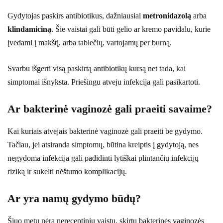
Gydytojas paskirs antibiotikus, dažniausiai
metronidazolą
arba
klindamiciną
. Šie vaistai gali būti gelio ar kremo pavidalu, kurie
įvedami į makštį, arba tablečių, vartojamų per burną.
Svarbu išgerti visą paskirtą antibiotikų kursą net tada, kai
simptomai išnyksta. Priešingu atveju infekcija gali pasikartoti.
Ar bakterinė vaginozė gali praeiti savaime?
Kai kuriais atvejais bakterinė vaginozė gali praeiti be gydymo.
Tačiau, jei atsiranda simptomų, būtina kreiptis į gydytoją, nes
negydoma infekcija gali padidinti lytiškai plintančių infekcijų
riziką ir sukelti nėštumo komplikacijų.
Ar yra namų gydymo būdų?
Šiuo metu nėra nereceptinių vaistų, skirtų bakterinės vaginozės