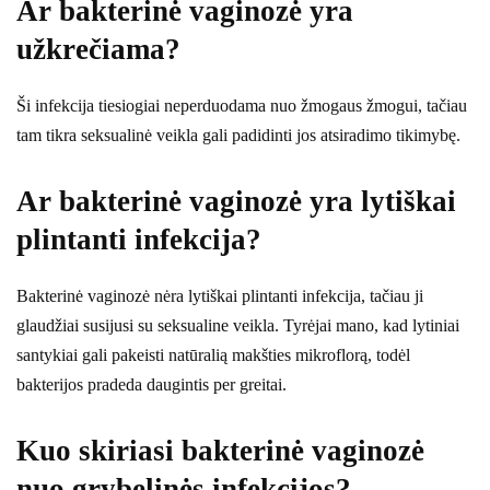
Ar bakterinė vaginozė yra
užkrečiama?
Ši infekcija tiesiogiai neperduodama nuo žmogaus žmogui, tačiau
tam tikra seksualinė veikla gali padidinti jos atsiradimo tikimybę.
Ar bakterinė vaginozė yra lytiškai
plintanti infekcija?
Bakterinė vaginozė nėra lytiškai plintanti infekcija, tačiau ji
glaudžiai susijusi su seksualine veikla. Tyrėjai mano, kad lytiniai
santykiai gali pakeisti natūralią makšties mikroflorą, todėl
bakterijos pradeda daugintis per greitai.
Kuo skiriasi bakterinė vaginozė
nuo grybelinės infekcijos?