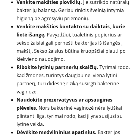
Venkite makšties ploviklių.
Jie sutrikdo natūralų
bakterijų balansą. Geriau rinktis švelnią intymią
higieną be agresyvių priemonių.
Venkite makšties kontakto su daiktais, kurie
lietė išangę.
Pavyzdžiui, tualetinis popierius ar
sekso žaislai gali pernešti bakterijas iš išangės į
makštį. Sekso žaislus būtina kruopščiai plauti po
kiekvieno naudojimo.
Ribokite lytinių partnerių skaičių.
Tyrimai rodo,
kad žmonės, turintys daugiau nei vieną lytinį
partnerį, turi didesnę riziką susirgti bakterine
vaginoze.
Naudokite prezervatyvus ar apsaugines
plėveles.
Nors bakterinė vaginozė nėra lytiškai
plintanti liga, tyrimai rodo, kad ji yra susijusi su
lytine veikla.
Dėvėkite medvilninius apatinius.
Bakterijos