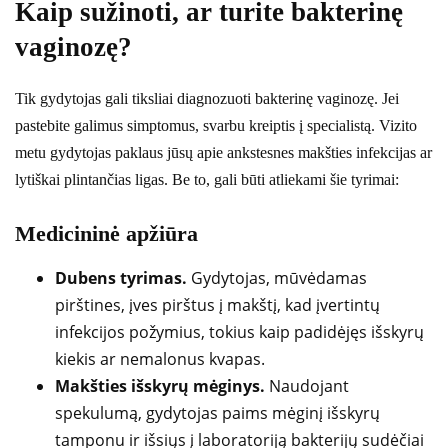
Kaip sužinoti, ar turite bakterinę
vaginozę?
Tik gydytojas gali tiksliai diagnozuoti bakterinę vaginozę. Jei
pastebite galimus simptomus, svarbu kreiptis į specialistą. Vizito
metu gydytojas paklaus jūsų apie ankstesnes makšties infekcijas ar
lytiškai plintančias ligas. Be to, gali būti atliekami šie tyrimai:
Medicininė apžiūra
Dubens tyrimas.
Gydytojas, mūvėdamas
pirštines, įves pirštus į makštį, kad įvertintų
infekcijos požymius, tokius kaip padidėjęs išskyrų
kiekis ar nemalonus kvapas.
Makšties išskyrų mėginys.
Naudojant
spekulumą, gydytojas paims mėginį išskyrų
tamponu ir išsiųs į laboratoriją bakterijų sudėčiai