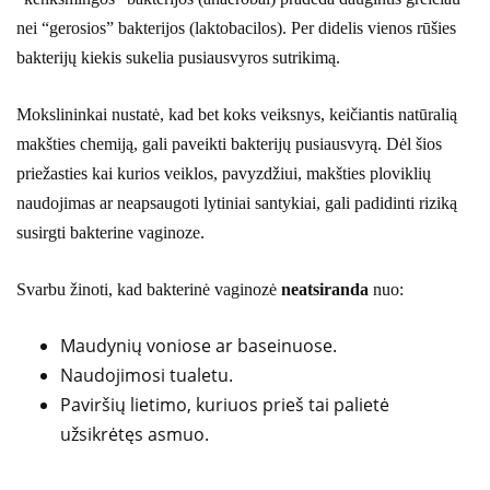
nei “gerosios” bakterijos (laktobacilos). Per didelis vienos rūšies
bakterijų kiekis sukelia pusiausvyros sutrikimą.
Mokslininkai nustatė, kad bet koks veiksnys, keičiantis natūralią
makšties chemiją, gali paveikti bakterijų pusiausvyrą. Dėl šios
priežasties kai kurios veiklos, pavyzdžiui, makšties ploviklių
naudojimas ar neapsaugoti lytiniai santykiai, gali padidinti riziką
susirgti bakterine vaginoze.
Svarbu žinoti, kad bakterinė vaginozė
neatsiranda
nuo:
Maudynių voniose ar baseinuose.
Naudojimosi tualetu.
Paviršių lietimo, kuriuos prieš tai palietė
užsikrėtęs asmuo.