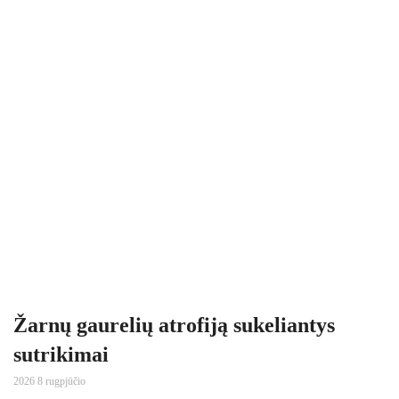
Žarnų gaurelių atrofiją sukeliantys
sutrikimai
2026 8 rugpjūčio