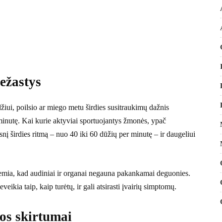
iežastys
žiui, poilsio ar miego metu širdies susitraukimų dažnis
 minutę. Kai kurie aktyviai sportuojantys žmonės, ypač
tesnį širdies ritmą – nuo 40 iki 60 dūžių per minutę – ir daugeliui
 lemia, kad audiniai ir organai negauna pakankamai deguonies.
veikia taip, kaip turėtų, ir gali atsirasti įvairių simptomų.
jos skirtumai