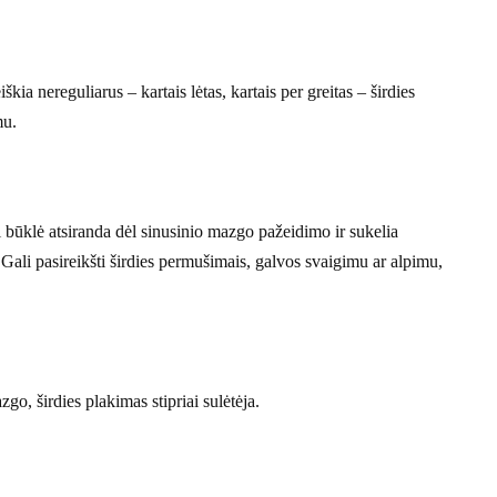
kia nereguliarus – kartais lėtas, kartais per greitas – širdies
mu.
i būklė atsiranda dėl sinusinio mazgo pažeidimo ir sukelia
mą. Gali pasireikšti širdies permušimais, galvos svaigimu ar alpimu,
go, širdies plakimas stipriai sulėtėja.