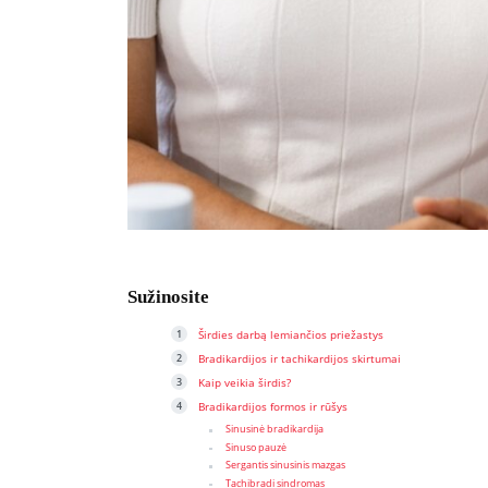
Sužinosite
Širdies darbą lemiančios priežastys
Bradikardijos ir tachikardijos skirtumai
Kaip veikia širdis?
Bradikardijos formos ir rūšys
Sinusinė bradikardija
Sinuso pauzė
Sergantis sinusinis mazgas
Tachibradi sindromas