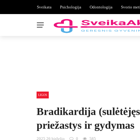
Sveikata
Psichologija
Odontologija
Svorio met
LIGOS
Bradikardija (sulėtėjęs
priežastys ir gydymas
2025 26 birželio
0
585