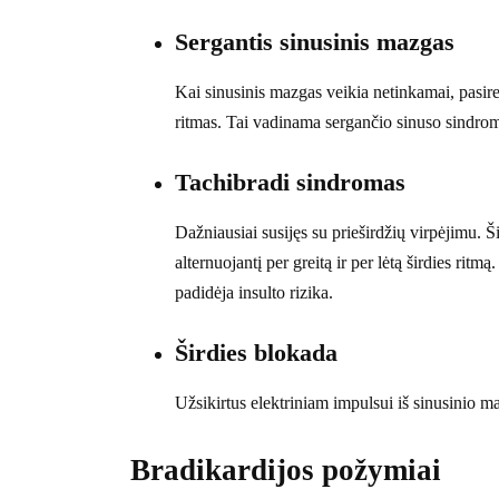
Sergantis sinusinis mazgas
Kai sinusinis mazgas veikia netinkamai, pasireiš
ritmas. Tai vadinama sergančio sinuso sindro
Tachibradi sindromas
Dažniausiai susijęs su prieširdžių virpėjimu. Š
alternuojantį per greitą ir per lėtą širdies rit
padidėja insulto rizika.
Širdies blokada
Užsikirtus elektriniam impulsui iš sinusinio maz
Bradikardijos požymiai