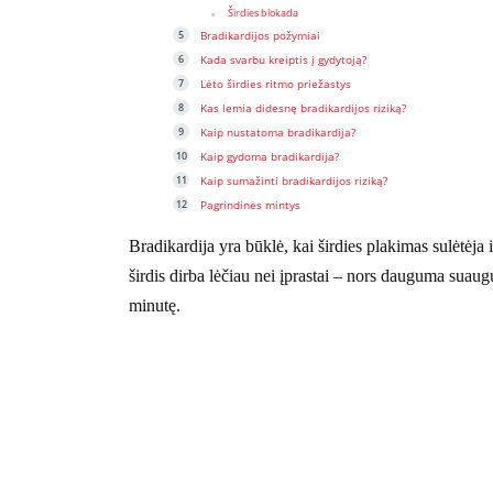
Širdies blokada
Bradikardijos požymiai
Kada svarbu kreiptis į gydytoją?
Lėto širdies ritmo priežastys
Kas lemia didesnę bradikardijos riziką?
Kaip nustatoma bradikardija?
Kaip gydoma bradikardija?
Kaip sumažinti bradikardijos riziką?
Pagrindinės mintys
Bradikardija yra būklė, kai širdies plakimas sulėtėja 
širdis dirba lėčiau nei įprastai – nors dauguma suaug
minutę.