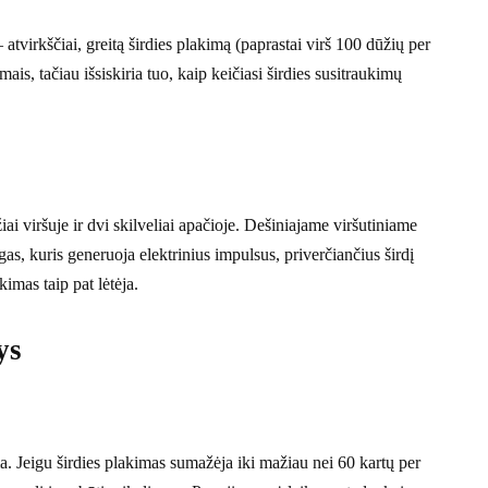
 atvirkščiai, greitą širdies plakimą (paprastai virš 100 dūžių per
mais, tačiau išsiskiria tuo, kaip keičiasi širdies susitraukimų
ai viršuje ir dvi skilveliai apačioje. Dešiniajame viršutiniame
zgas, kuris generuoja elektrinius impulsus, priverčiančius širdį
akimas taip pat lėtėja.
ys
ma. Jeigu širdies plakimas sumažėja iki mažiau nei 60 kartų per