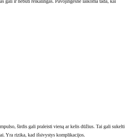
 gali ir nebūti reikalingas. Pavojingesnė laikoma tada, kai
lso, širdis gali praleisti vieną ar kelis dūžius. Tai gali sukelti
ai. Yra rizika, kad išsivystys komplikacijos.