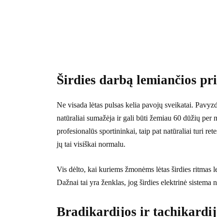
Širdies darbą lemiančios pr
Ne visada lėtas pulsas kelia pavojų sveikatai. Pavyzd
natūraliai sumažėja ir gali būti žemiau 60 dūžių per
profesionalūs sportininkai, taip pat natūraliai turi re
jų tai visiškai normalu.
Vis dėlto, kai kuriems žmonėms lėtas širdies ritmas
Dažnai tai yra ženklas, jog širdies elektrinė sistema ne
Bradikardijos ir tachikardi