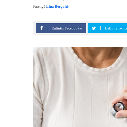
Parengė
Lina Bergaitė
Dalintis Facebook'e
Dalintis Twitt