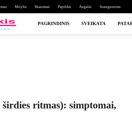
imas
Mityba
Skausmai
Papildai
Augalai
Suaugusiems
PAGRINDINIS
SVEIKATA
PATA
 širdies ritmas): simptomai,