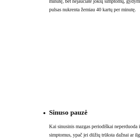
minutę, bet nejaučiate jokių simptomų, gydymas
pulsas nukrenta žemiau 40 kartų per minutę.
Sinuso pauzė
Kai sinusinis mazgas periodiškai neperduoda impu
simptomus, ypač jei dūžių trūksta dažnai ar ilg