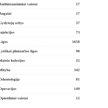
Antihistamininiai vaistai
17
Augalai
17
Gydytojų sritys
37
Injekcijos
73
Ligos
1658
Lytiškai plintančios ligos
90
Maisto kolorijos
25
Mityba
342
Odontologija
81
Operacijos
149
Opioidiniai vaistai
12