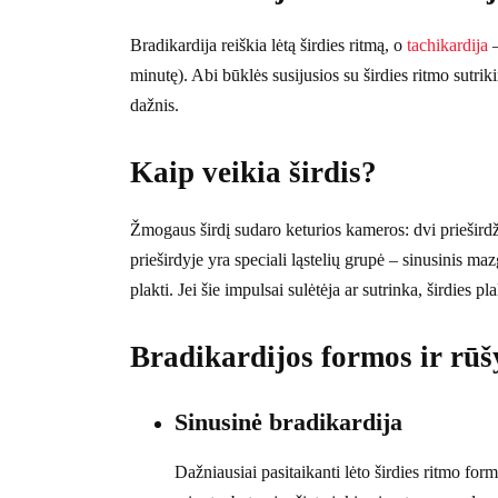
Bradikardija reiškia lėtą širdies ritmą, o
tachikardija
–
minutę). Abi būklės susijusios su širdies ritmo sutriki
dažnis.
Kaip veikia širdis?
Žmogaus širdį sudaro keturios kameros: dvi prieširdži
prieširdyje yra speciali ląstelių grupė – sinusinis ma
plakti. Jei šie impulsai sulėtėja ar sutrinka, širdies pl
Bradikardijos formos ir rūš
Sinusinė bradikardija
Dažniausiai pasitaikanti lėto širdies ritmo for