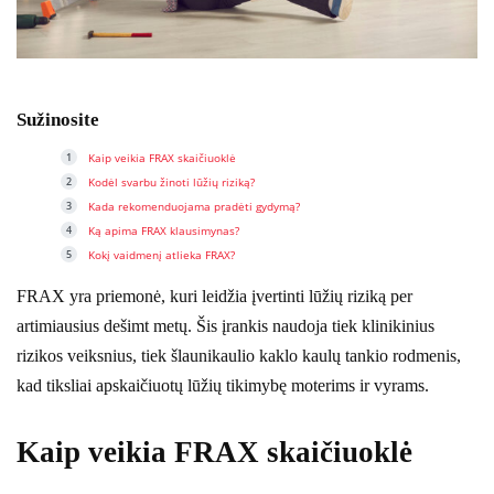
Sužinosite
Kaip veikia FRAX skaičiuoklė
Kodėl svarbu žinoti lūžių riziką?
Kada rekomenduojama pradėti gydymą?
Ką apima FRAX klausimynas?
Kokį vaidmenį atlieka FRAX?
FRAX yra priemonė, kuri leidžia įvertinti lūžių riziką per
artimiausius dešimt metų. Šis įrankis naudoja tiek klinikinius
rizikos veiksnius, tiek šlaunikaulio kaklo kaulų tankio rodmenis,
kad tiksliai apskaičiuotų lūžių tikimybę moterims ir vyrams.
Kaip veikia FRAX skaičiuoklė