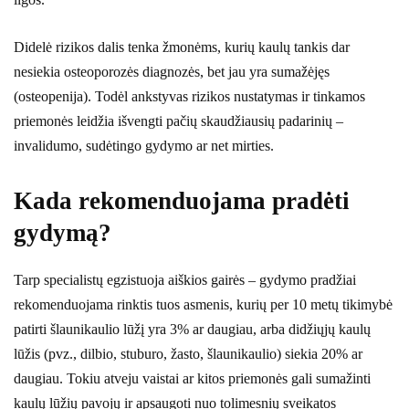
Didelė rizikos dalis tenka žmonėms, kurių kaulų tankis dar
nesiekia osteoporozės diagnozės, bet jau yra sumažėjęs
(osteopenija). Todėl ankstyvas rizikos nustatymas ir tinkamos
priemonės leidžia išvengti pačių skaudžiausių padarinių –
invalidumo, sudėtingo gydymo ar net mirties.
Kada rekomenduojama pradėti
gydymą?
Tarp specialistų egzistuoja aiškios gairės – gydymo pradžiai
rekomenduojama rinktis tuos asmenis, kurių per 10 metų tikimybė
patirti šlaunikaulio lūžį yra 3% ar daugiau, arba didžiųjų kaulų
lūžis (pvz., dilbio, stuburo, žasto, šlaunikaulio) siekia 20% ar
daugiau. Tokiu atveju vaistai ar kitos priemonės gali sumažinti
kaulų lūžių pavojų ir apsaugoti nuo tolimesnių sveikatos