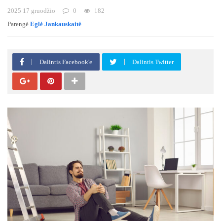
2025 17 gruodžio
0
182
Parengė
Eglė Jankauskaitė
Dalintis Facebook'e
Dalintis Twitter