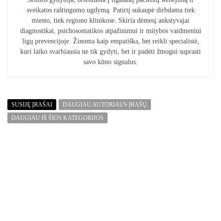
sveikatos raštingumo ugdymą. Patirtį sukaupė dirbdama tiek
miesto, tiek regiono klinikose. Skiria dėmesį ankstyvajai
diagnostikai, psichosomatikos atpažinimui ir mitybos vaidmeniui
ligų prevencijoje. Žinoma kaip empatiška, bet reikli specialistė,
kuri laiko svarbiausia ne tik gydyti, bet ir padėti žmogui suprasti
savo kūno signalus.
SUSIJĘ ĮRAŠAI
DAUGIAU AUTORIAUS ĮRAŠŲ
DAUGIAU IŠ ŠIOS KATEGORIJOS