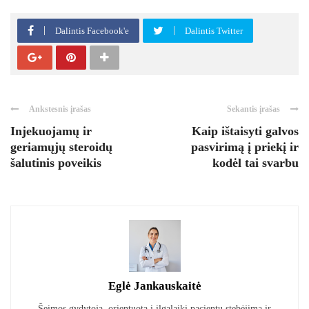
Dalintis Facebook'e
Dalintis Twitter
Ankstesnis įrašas
Sekantis įrašas
Injekuojamų ir
Kaip ištaisyti galvos
geriamųjų steroidų
pasvirimą į priekį ir
šalutinis poveikis
kodėl tai svarbu
Eglė Jankauskaitė
Šeimos gydytoja, orientuota į ilgalaikį pacientų stebėjimą ir