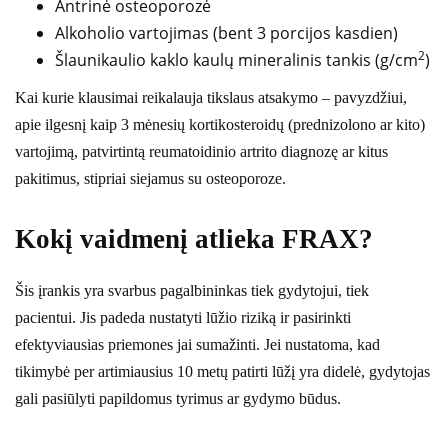
Antrinė osteoporozė
Alkoholio vartojimas (bent 3 porcijos kasdien)
2
Šlaunikaulio kaklo kaulų mineralinis tankis (g/cm
)
Kai kurie klausimai reikalauja tikslaus atsakymo – pavyzdžiui,
apie ilgesnį kaip 3 mėnesių kortikosteroidų (prednizolono ar kito)
vartojimą, patvirtintą reumatoidinio artrito diagnozę ar kitus
pakitimus, stipriai siejamus su osteoporoze.
Kokį vaidmenį atlieka FRAX?
Šis įrankis yra svarbus pagalbininkas tiek gydytojui, tiek
pacientui. Jis padeda nustatyti lūžio riziką ir pasirinkti
efektyviausias priemones jai sumažinti. Jei nustatoma, kad
tikimybė per artimiausius 10 metų patirti lūžį yra didelė, gydytojas
gali pasiūlyti papildomus tyrimus ar gydymo būdus.