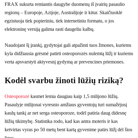
FRAX sukurta remiantis daugybe duomenų iš įvairių pasaulio
regionų – Europoje, Azijoje, Australijoje ir kitur. Skaičiuoklė
egzistuoja tiek popieriniu, tiek internetiniu formatu, o jos
elektroninę versiją galima rasti daugeliu kalbų.
Naudojant šį įrankį, gydytojai gali atpažinti tuos žmones, kuriems
kyla didžiausia grėsmė patirti osteoporozės nulemtą lūžį ir kuriems
verta apsvarstyti aktyvesnį gydymą ar prevencines priemones.
Kodėl svarbu žinoti lūžių riziką?
Osteoporozė
kasmet lemia daugiau kaip 1,5 milijono lūžių.
Pasaulyje milijonai vyresnio amžiaus gyventojų turi sumažėjusį
kaulų tankį ar net serga osteoporoze, todėl patiria daug didesnę
lūžių tikimybę. Statistika rodo, kad kas antra moteris ir kas
ketvirtas vyras po 50 metų bent kartą gyvenime patirs lūžį dėl šios
ligos.