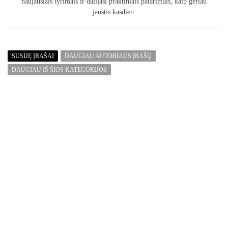
naujausiais tyrimais ir dalijasi praktiniais patarimais, kaip geriau
jaustis kasdien.
SUSIJĘ ĮRAŠAI
DAUGIAU AUTORIAUS ĮRAŠŲ
DAUGIAU IŠ ŠIOS KATEGORIJOS