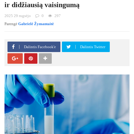
ir didžiausią vaisingumą
2025 29 rugsėjo
0
297
Parengė
Gabrielė Žymantaitė
Dalintis Facebook'e
Dalintis Twitter