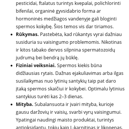
pesticidai, ftalatus turintys kvepalai, polichlorinti
bifenilai, organinė gyvsidabrio forma ar
hormoninės medžiagos vandenyje gali bloginti
spermos kokybę. Šios temos vis dar tiriamos.
Rūkymas.
Pastebėta, kad rūkantys vyrai dažniau
susiduria su vaisingumo problemomis. Nikotinas
ir kitos tabako dervos silpnina spermatozoidų
judrumą bei bendrą jų būklę.
Fiziniai veiksniai.
Spermos kiekis būna
didžiausias rytais. Dažnas ejakuliavimas arba ilgas
susilaikymas nuo lytinių santykių taip pat daro
įtaką spermos skaičiui ir kokybei. Optimalu lytinius
santykius turėti kas 2–3 dienas.
Mityba.
Subalansuota ir įvairi mityba, kurioje
gausu daržovių ir vaisių, svarbi vyrų vaisingumui.
Ypatingai naudingi maisto produktai, turintys
antioksidantų, tokių kaip L-karnitinas ir likopenas.