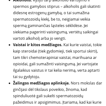
Alkoholis.
Ryšys tarp alkoholio vartojimo ir
spermos gamybos stiprus – alkoholis gali skatinti
didesnę estrogenų gamybą, o tai sumažina
spermatozoidų kiekį, be to, neigiamai veikia
spermą gaminančias ląsteles sėklidėse. Jei
siekiama pagerinti vaisingumą, vertėtų saikingai
vartoti alkoholį arba jo vengti.
Vaistai ir kitos medžiagos.
Kai kurie vaistai, tokie
kaip steroidai (tiek gydomieji, tiek sportui skirti),
tam tikri chemoterapiniai vaistai, marihuana ar
opioidai, gali sumažinti vaisingumą. Jei vartojate
ilgalaikius vaistus ir tai kelia nerimą, verta aptarti
tai su gydytoju.
Žalingos medžiagos aplinkoje.
Nors mokslas dar
ginčijasi dėl tikslaus poveikio, žinoma, kad
spinduliuotė gali sukelti spermatozoidų
pažeidimus ir apsigimimus. Įtariama, kad kai kurie