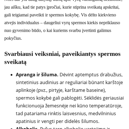
jau aišku, kad tie patys įpročiai, kurie stiprina sveikatą apskritai,
gali teigiamai paveikti ir spermos kokybę. Vis dėlto kiekvieno
atvejis individualus – daugeliui vyrų spermos kiekis nepriklauso
nuo gyvenimo būdo, o kai kuriems svarbu įvertinti galimus
pokyčius.
Svarbiausi veiksniai, paveikiantys spermos
sveikatą
Apranga ir šiluma.
Dėvint aptemptus drabužius,
sintetinius audinius ar reguliariai būnant karštoje
aplinkoje (pvz., pirtyje, karštame baseine),
spermos kokybė gali pablogėti. Sėklidės geriausiai
funkcionuoja žemesnėje nei kūno temperatūroje,
tad patariama rinktis laisvesnius, medvilninius
apatinius ir vengti per didelės šilumos.