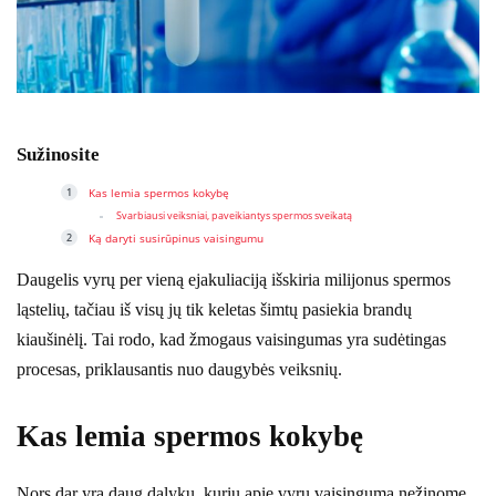
Sužinosite
Kas lemia spermos kokybę
Svarbiausi veiksniai, paveikiantys spermos sveikatą
Ką daryti susirūpinus vaisingumu
Daugelis vyrų per vieną ejakuliaciją išskiria milijonus spermos
ląstelių, tačiau iš visų jų tik keletas šimtų pasiekia brandų
kiaušinėlį. Tai rodo, kad žmogaus vaisingumas yra sudėtingas
procesas, priklausantis nuo daugybės veiksnių.
Kas lemia spermos kokybę
Nors dar yra daug dalykų, kurių apie vyrų vaisingumą nežinome,