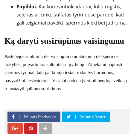
Papildai.
Kai kurie antioksidantai, folio rūgštis,
selenas ar cinko sulfatas tyrimuose parodė, kad
gali teigiamai paveikti spermos kiekį bei judrumą.
Ką daryti susirūpinus vaisingumu
Pastebėjus sunkumų dėl vaisingumo ar abejonių dėl spermos
kokybės, pravartu konsultuotis su gydytoju. Atliekami paprasti
spermos tyrimai, taip pat kraujo testai, rodantys hormonus,
pavyzdžiui, testosteroną. Visa tai padeda įvertinti bendrą sveikatą
ir nustatyti galimus sutrikimus.
Dalintis Facebook'e
Dalintis Twitter