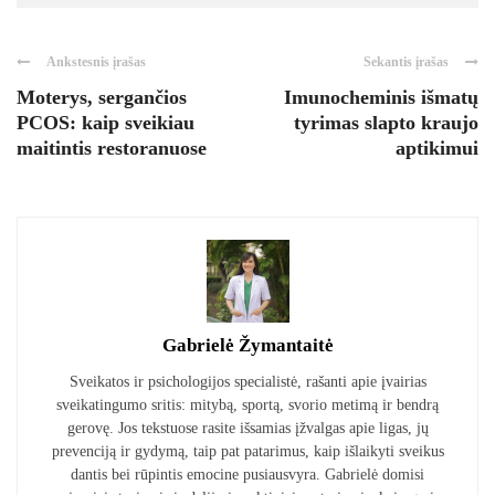
Ankstesnis įrašas
Sekantis įrašas
Moterys, sergančios
Imunocheminis išmatų
PCOS: kaip sveikiau
tyrimas slapto kraujo
maitintis restoranuose
aptikimui
Gabrielė Žymantaitė
Sveikatos ir psichologijos specialistė, rašanti apie įvairias
sveikatingumo sritis: mitybą, sportą, svorio metimą ir bendrą
gerovę. Jos tekstuose rasite išsamias įžvalgas apie ligas, jų
prevenciją ir gydymą, taip pat patarimus, kaip išlaikyti sveikus
dantis bei rūpintis emocine pusiausvyra. Gabrielė domisi