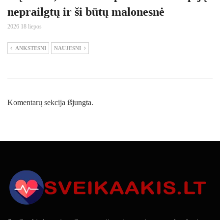
neprailgtų ir ši būtų malonesnė
2026 18 liepos
ANKSTESNI
NAUJESNI
Komentarų sekcija išjungta.