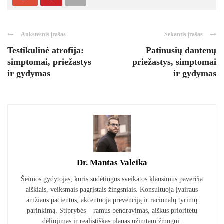
Ankstesnis įrašas
Sekantis įrašas
Testikulinė atrofija:
Patinusių dantenų
simptomai, priežastys
priežastys, simptomai
ir gydymas
ir gydymas
Dr. Mantas Valeika
Šeimos gydytojas, kuris sudėtingus sveikatos klausimus paverčia
aiškiais, veiksmais pagrįstais žingsniais. Konsultuoja įvairaus
amžiaus pacientus, akcentuoja prevenciją ir racionalų tyrimų
parinkimą. Stiprybės – ramus bendravimas, aiškus prioritetų
dėliojimas ir realistiškas planas užimtam žmogui.