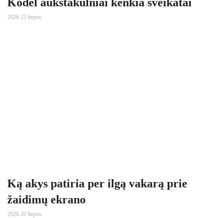
Kodėl aukštakulniai kenkia sveikatai
2026 23 liepos
Ką akys patiria per ilgą vakarą prie
žaidimų ekrano
2026 20 liepos