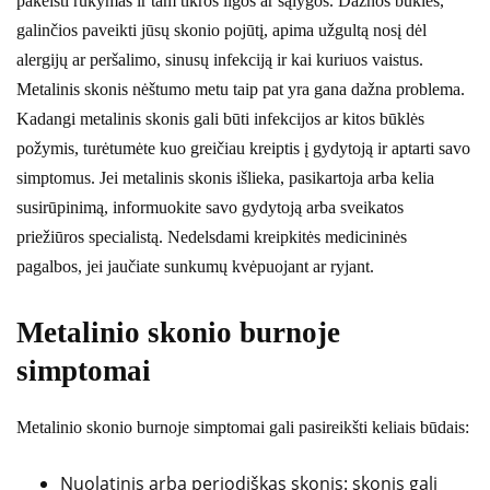
pakeisti rūkymas ir tam tikros ligos ar sąlygos. Dažnos būklės,
galinčios paveikti jūsų skonio pojūtį, apima užgultą nosį dėl
alergijų ar peršalimo, sinusų infekciją ir kai kuriuos vaistus.
Metalinis skonis nėštumo metu taip pat yra gana dažna problema.
Kadangi metalinis skonis gali būti infekcijos ar kitos būklės
požymis, turėtumėte kuo greičiau kreiptis į gydytoją ir aptarti savo
simptomus. Jei metalinis skonis išlieka, pasikartoja arba kelia
susirūpinimą, informuokite savo gydytoją arba sveikatos
priežiūros specialistą. Nedelsdami kreipkitės medicininės
pagalbos, jei jaučiate sunkumų kvėpuojant ar ryjant.
Metalinio skonio burnoje
simptomai
Metalinio skonio burnoje simptomai gali pasireikšti keliais būdais:
Nuolatinis arba periodiškas skonis: skonis gali