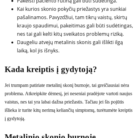
Pakeisti paciento rutiną gali būti sudėtinga.
Kai kurios skonio pokyčių priežastys yra sunkiai
pašalinamos. Pavyzdžiui, tam tikrų vaistų, skirtų
kraujo spaudimui, pakeitimas gali būti sudėtingas,
nes tai gali kelti kitų sveikatos problemų riziką.
Daugeliu atvejų metalinis skonis gali išlikti ilgą
laiką, kol jis išnyks.
Kada kreiptis į gydytoją?
Jei trumpam patiriate metalinį skonį burnoje, tai greičiausiai nėra
problema. Atkreipkite dėmesį, jei neseniai pradėjote vartoti naujus
vaistus, nes tai yra labai dažna priežastis. Tačiau jei šis pojūtis
išlieka ir turite kitų nerimą keliančių simptomų, turėtumėte kreiptis
į gydytoją.
Metalinio skonio burnoje