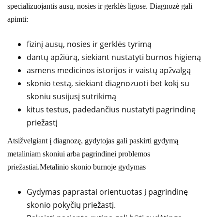
specializuojantis ausų, nosies ir gerklės ligose. Diagnozė gali
apimti:
fizinį ausų, nosies ir gerklės tyrimą
dantų apžiūrą, siekiant nustatyti burnos higieną
asmens medicinos istorijos ir vaistų apžvalgą
skonio testą, siekiant diagnozuoti bet kokį su
skoniu susijusį sutrikimą
kitus testus, padedančius nustatyti pagrindinę
priežastį
Atsižvelgiant į diagnozę, gydytojas gali paskirti gydymą
metaliniam skoniui arba pagrindinei problemos
priežastiai.Metalinio skonio burnoje gydymas
Gydymas paprastai orientuotas į pagrindinę
skonio pokyčių priežastį.