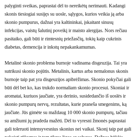
palyginti sveikas, paprastai dėl to nereikėtų nerimauti. Kadangi
skonis tiesiogiai susijęs su uosle, sąlygos, kurios veikia ją arba
skonio pumpurus, dažnai yra kaltininkai, įskaitant sinusų
infekcijas, vaistų šalutinį poveikį ir maisto alergijas. Nors rečiau
pasitaiko, gali būti ir rimtesnių priežasčių, tokių kaip cukrinis
diabetas, demencija ir inkstų nepakankamumas.
Metalinė skonio problema burnoje vadinama disgeuzija. Tai yra
sutrikusi skonio pojūtis. Metalinis, kartus arba nemalonus skonis
burnoje taip pat yra disgeuzijos apibrėžimas. Skonio pokyčiai gali
būti dėl bet ko, kas trukdo normaliam skonio procesui. Skoniai ir
aromatai, kuriuos jaučiate, yra derinio, susidedančio iš uoslės ir
skonio pumpurų nervų, rezultatas, kurie praneša smegenims, ką
jaučiate. Jūs gimėte su maždaug 10 000 skonio pumpurų, tačiau
su amžiumi jų pradeda mažėti. Dėl to vyresni žmonės paprastai
gali toleruoti intensyvesnius skonius nei vaikai. Skonį taip pat gali