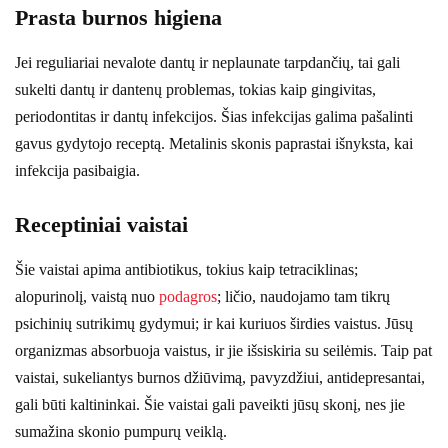
Prasta burnos higiena
Jei reguliariai nevalote dantų ir neplaunate tarpdančių, tai gali
sukelti dantų ir dantenų problemas, tokias kaip gingivitas,
periodontitas ir dantų infekcijos. Šias infekcijas galima pašalinti
gavus gydytojo receptą. Metalinis skonis paprastai išnyksta, kai
infekcija pasibaigia.
Receptiniai vaistai
Šie vaistai apima antibiotikus, tokius kaip tetraciklinas;
alopurinolį, vaistą nuo
podagros
; ličio, naudojamo tam tikrų
psichinių sutrikimų gydymui; ir kai kuriuos širdies vaistus. Jūsų
organizmas absorbuoja vaistus, ir jie išsiskiria su seilėmis. Taip pat
vaistai, sukeliantys burnos džiūvimą, pavyzdžiui, antidepresantai,
gali būti kaltininkai. Šie vaistai gali paveikti jūsų skonį, nes jie
sumažina skonio pumpurų veiklą.