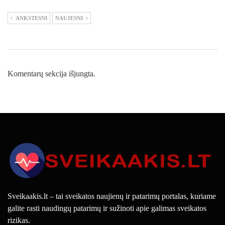
ANKSTESNI
NAUJESNI
Komentarų sekcija išjungta.
Sveikaakis.lt – tai sveikatos naujienų ir patarimų portalas, kuriame
galite rasti naudingų patarimų ir sužinoti apie galimas sveikatos
rizikas.