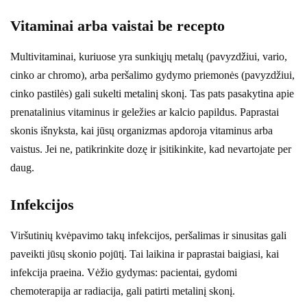
Vitaminai arba vaistai be recepto
Multivitaminai, kuriuose yra sunkiųjų metalų (pavyzdžiui, vario,
cinko ar chromo), arba peršalimo gydymo priemonės (pavyzdžiui,
cinko pastilės) gali sukelti metalinį skonį. Tas pats pasakytina apie
prenatalinius vitaminus ir geležies ar kalcio papildus. Paprastai
skonis išnyksta, kai jūsų organizmas apdoroja vitaminus arba
vaistus. Jei ne, patikrinkite dozę ir įsitikinkite, kad nevartojate per
daug.
Infekcijos
Viršutinių kvėpavimo takų infekcijos, peršalimas ir sinusitas gali
paveikti jūsų skonio pojūtį. Tai laikina ir paprastai baigiasi, kai
infekcija praeina. Vėžio gydymas: pacientai, gydomi
chemoterapija ar radiacija, gali patirti metalinį skonį.