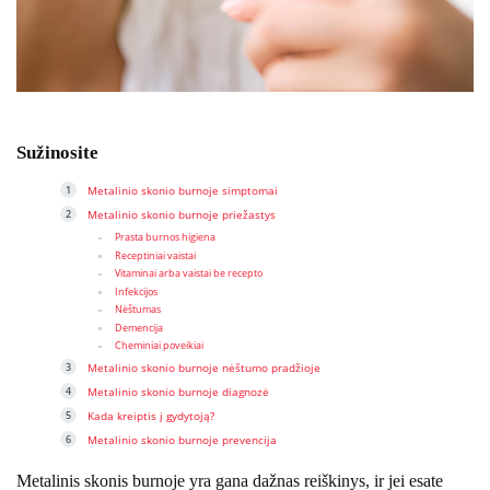
Sužinosite
Metalinio skonio burnoje simptomai
Metalinio skonio burnoje priežastys
Prasta burnos higiena
Receptiniai vaistai
Vitaminai arba vaistai be recepto
Infekcijos
Nėštumas
Demencija
Cheminiai poveikiai
Metalinio skonio burnoje nėštumo pradžioje
Metalinio skonio burnoje diagnozė
Kada kreiptis į gydytoją?
Metalinio skonio burnoje prevencija
Metalinis skonis burnoje yra gana dažnas reiškinys, ir jei esate