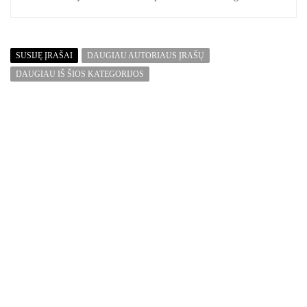
SUSIJĘ ĮRAŠAI
DAUGIAU AUTORIAUS ĮRAŠŲ
DAUGIAU IŠ ŠIOS KATEGORIJOS