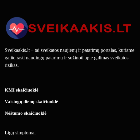
Sveikaakis.lt – tai sveikatos naujienų ir patarimų portalas, kuriame
galite rasti naudingų patarimų ir sužinoti apie galimas sveikatos
rizikas.
KMI skaičiuoklė
Vaisingų dienų skaičiuoklė
Nėštumo skaičiuoklė
Ligų simptomai