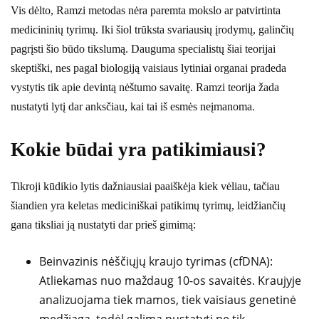
Vis dėlto, Ramzi metodas nėra paremta mokslo ar patvirtinta
medicininių tyrimų. Iki šiol trūksta svariausių įrodymų, galinčių
pagrįsti šio būdo tikslumą. Dauguma specialistų šiai teorijai
skeptiški, nes pagal biologiją vaisiaus lytiniai organai pradeda
vystytis tik apie devintą nėštumo savaitę. Ramzi teorija žada
nustatyti lytį dar anksčiau, kai tai iš esmės neįmanoma.
Kokie būdai yra patikimiausi?
Tikroji kūdikio lytis dažniausiai paaiškėja kiek vėliau, tačiau
šiandien yra keletas mediciniškai patikimų tyrimų, leidžiančių
gana tiksliai ją nustatyti dar prieš gimimą:
Beinvazinis nėščiųjų kraujo tyrimas (cfDNA):
Atliekamas nuo maždaug 10-os savaitės. Kraujyje
analizuojama tiek mamos, tiek vaisiaus genetinė