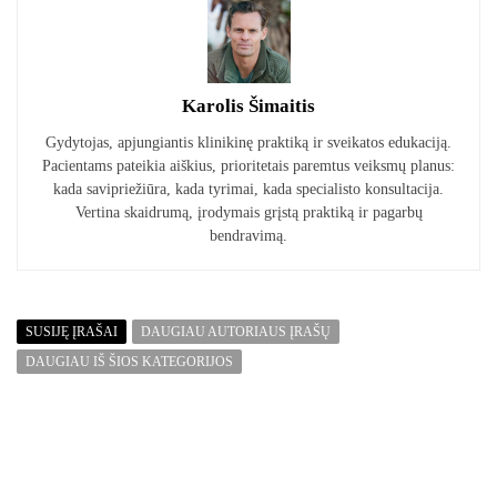
Karolis Šimaitis
Gydytojas, apjungiantis klinikinę praktiką ir sveikatos edukaciją.
Pacientams pateikia aiškius, prioritetais paremtus veiksmų planus:
kada savipriežiūra, kada tyrimai, kada specialisto konsultacija.
Vertina skaidrumą, įrodymais grįstą praktiką ir pagarbų
bendravimą.
SUSIJĘ ĮRAŠAI
DAUGIAU AUTORIAUS ĮRAŠŲ
DAUGIAU IŠ ŠIOS KATEGORIJOS