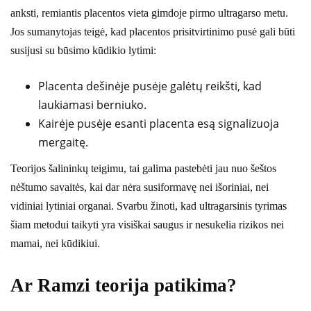
anksti, remiantis placentos vieta gimdoje pirmo ultragarso metu.
Jos sumanytojas teigė, kad placentos prisitvirtinimo pusė gali būti
susijusi su būsimo kūdikio lytimi:
Placenta dešinėje pusėje galėtų reikšti, kad
laukiamasi berniuko.
Kairėje pusėje esanti placenta esą signalizuoja
mergaitę.
Teorijos šalininkų teigimu, tai galima pastebėti jau nuo šeštos
nėštumo savaitės, kai dar nėra susiformavę nei išoriniai, nei
vidiniai lytiniai organai. Svarbu žinoti, kad ultragarsinis tyrimas
šiam metodui taikyti yra visiškai saugus ir nesukelia rizikos nei
mamai, nei kūdikiui.
Ar Ramzi teorija patikima?