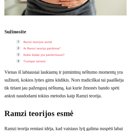
Sužinosite
Ramzi teorijos esmė
Ar Ramzi teorija patikima?
Kokie būdai yra patikimiausi?
Trumpai tariant
Vienas iš labiausiai laukiamų ir įsimintinų nėštumo momentų yra
sužinoti, kokios lyties gims kūdikis. Nors tradiciškai tai paaiškėja
tik tiriant jau pažengusį nėštumą, kai kurie žmonės bando spėti
anksti naudodami tokius metodus kaip Ramzi teorija.
Ramzi teorijos esmė
Ramzi teorija remiasi idėja, kad vaisiaus lytį galima nuspėti labai