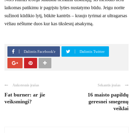
laikomas patikimu ir pagrįstu lyties nustatymo būdu. Jeigu norite
sužinoti kūdikio lytį, būkite kantrūs – kraujo tyrimai ar ultragarsas
vėliau nėštume duos kur kas tikslesnį atsakymą.
Dalintis Facebook'e
Dalintis Twitter
Ankstesnis įrašas
Sekantis įrašas
Fat burner: ar jie
16 maisto papildų
veiksmingi?
geresnei smegenų
veiklai