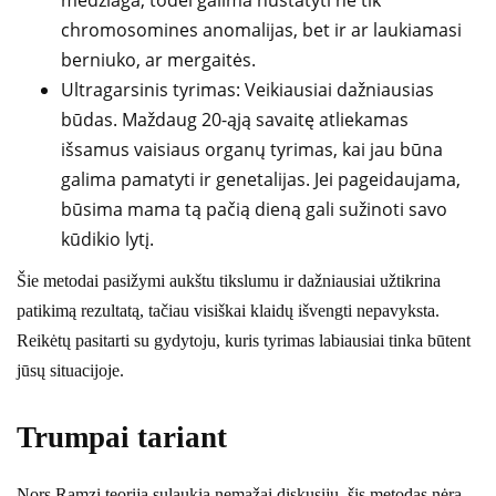
medžiaga, todėl galima nustatyti ne tik
chromosomines anomalijas, bet ir ar laukiamasi
berniuko, ar mergaitės.
Ultragarsinis tyrimas: Veikiausiai dažniausias
būdas. Maždaug 20-ąją savaitę atliekamas
išsamus vaisiaus organų tyrimas, kai jau būna
galima pamatyti ir genetalijas. Jei pageidaujama,
būsima mama tą pačią dieną gali sužinoti savo
kūdikio lytį.
Šie metodai pasižymi aukštu tikslumu ir dažniausiai užtikrina
patikimą rezultatą, tačiau visiškai klaidų išvengti nepavyksta.
Reikėtų pasitarti su gydytoju, kuris tyrimas labiausiai tinka būtent
jūsų situacijoje.
Trumpai tariant
Nors Ramzi teorija sulaukia nemažai diskusijų, šis metodas nėra