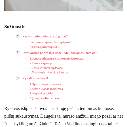
Sužinosite
Kas yra rytinis kūno sustingimas?
Raumenų ir sąnarių “užmigdymas”
Kiek laiko jis turėtų trukti?
Dažniausios priežastys, kodėl ryte jaučiamės “surakinti”
1. Sąnarių uždegimai ir autoimuniniai procesai
2. Limfos stagnacija
3. Fascių ir raumenų įtampa
4. Vitaminų ir mineralų trūkumas
Ką galite padaryti?
1. Rytinis tempimo ritualas
2. Šiltas dušas ar kompresas
3. Mityba ir papildai
4. Judėjimas dienos metu
Ryte vos išlipus iš lovos – sustingę pečiai, tempimas keliuose,
pirštų sukaustymas. Daugelis tai nurašo amžiui, miego pozai ar net
“netaisyklingam čiužiniui”. Tačiau šis kūno sustingimas – tai ne