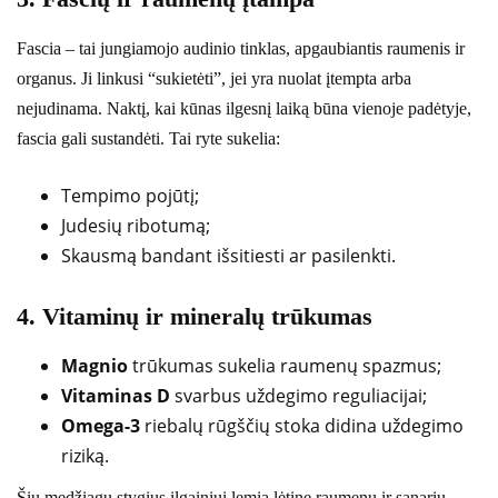
Fascia – tai jungiamojo audinio tinklas, apgaubiantis raumenis ir
organus. Ji linkusi “sukietėti”, jei yra nuolat įtempta arba
nejudinama. Naktį, kai kūnas ilgesnį laiką būna vienoje padėtyje,
fascia gali sustandėti. Tai ryte sukelia:
Tempimo pojūtį;
Judesių ribotumą;
Skausmą bandant išsitiesti ar pasilenkti.
4. Vitaminų ir mineralų trūkumas
Magnio
trūkumas sukelia raumenų spazmus;
Vitaminas D
svarbus uždegimo reguliacijai;
Omega-3
riebalų rūgščių stoka didina uždegimo
riziką.
Šių medžiagų stygius ilgainiui lemia lėtinę raumenų ir sąnarių