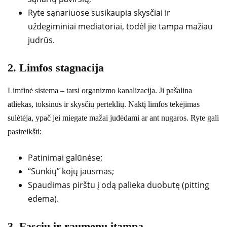
Ryte sąnariuose susikaupia skysčiai ir
uždegiminiai mediatoriai, todėl jie tampa mažiau
judrūs.
2. Limfos stagnacija
Limfinė sistema – tarsi organizmo kanalizacija. Ji pašalina
atliekas, toksinus ir skysčių perteklių. Naktį limfos tekėjimas
sulėtėja, ypač jei miegate mažai judėdami ar ant nugaros. Ryte gali
pasireikšti:
Patinimai galūnėse;
“Sunkių” kojų jausmas;
Spaudimas pirštu į odą palieka duobutę (pitting
edema).
3. Fascių ir raumenų įtampa