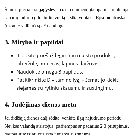
Šiluma plečia kraujagysles, mažina raumenų įtampą ir stimuliuoja
sąnarių judrumą. Jei turite vonią – šilta vonia su Epsomo druska
(magnio sulfatu) ypač naudinga.
3. Mityba ir papildai
Įtraukite priešuždegiminių maisto produktų:
ciberžolė, imbieras, lapinės daržovės;
Naudokite omega-3 papildus;
Pasitikrinkite D vitamino lygį – žemas jo kiekis
siejamas su rytiniu skausmu ir sustingimu.
4. Judėjimas dienos metu
Jei didžiąją dienos dalį sėdite, venkite ilgų nejudrumo periodų.
Net kas valandą atsistojus, pasitempus ar padarius 2-3 pritūpimus,
galima sumažinti kitą rytą juntamą sustingimą.