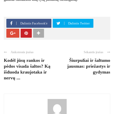
Dalintis Facebook'e
Dalintis Twitter
Ankstesnis įrašas
Sekantis įrašas
Kodėl jūsų rankos ir
Šiurpuliai ir šaltumo
pėdos visada šaltos? Ką
jausmas: priežastys ir
išduoda kraujotaka ir
gydymas
nervų ...