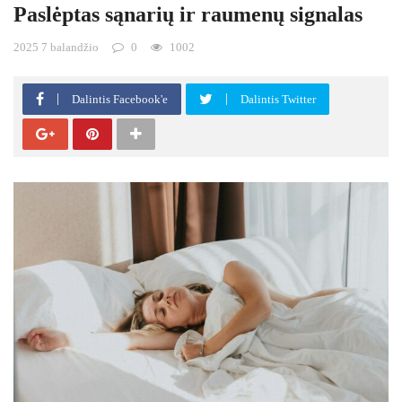
Paslėptas sąnarių ir raumenų signalas
2025 7 balandžio
0
1002
Dalintis Facebook'e
Dalintis Twitter