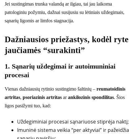
Jei sustingimas trunka valandą ar ilgiau, tai jau laikoma
patologiniu požymiu, dažnai susijusiu su lėtiniais uždegimais,
sąnarių ligomis ar limfos stagnacija.
Dažniausios priežastys, kodėl ryte
jaučiamės “surakinti”
1. Sąnarių uždegimai ir autoimuniniai
procesai
Vienas dažniausių rytinio sustingimo šaltinių –
reumatoidinis
artritas
,
psoriazinis artritas
ar
ankilozinis spondilitas
. Šios
ligos pasižymi tuo, kad:
Uždegiminiai procesai sąnariuose stiprėja naktį;
Imuninė sistema veikia “per aktyviai” ir pažeidžia
sąnarių paviršių;