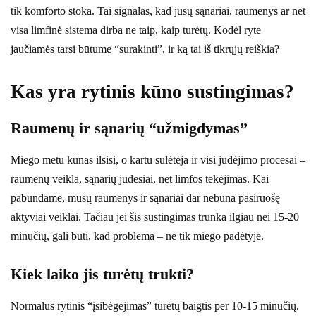
tik komforto stoka. Tai signalas, kad jūsų sąnariai, raumenys ar net
visa limfinė sistema dirba ne taip, kaip turėtų. Kodėl ryte
jaučiamės tarsi būtume “surakinti”, ir ką tai iš tikrųjų reiškia?
Kas yra rytinis kūno sustingimas?
Raumenų ir sąnarių “užmigdymas”
Miego metu kūnas ilsisi, o kartu sulėtėja ir visi judėjimo procesai –
raumenų veikla, sąnarių judesiai, net limfos tekėjimas. Kai
pabundame, mūsų raumenys ir sąnariai dar nebūna pasiruošę
aktyviai veiklai. Tačiau jei šis sustingimas trunka ilgiau nei 15-20
minučių, gali būti, kad problema – ne tik miego padėtyje.
Kiek laiko jis turėtų trukti?
Normalus rytinis “įsibėgėjimas” turėtų baigtis per 10-15 minučių.