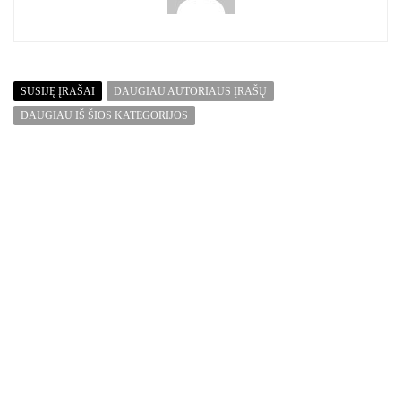
SUSIJĘ ĮRAŠAI
DAUGIAU AUTORIAUS ĮRAŠŲ
DAUGIAU IŠ ŠIOS KATEGORIJOS