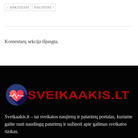
ANKSTESNI
NAUJESNI
Komentarų sekcija išjungta.
Sveikaakis.lt – tai sveikatos naujienų ir patarimų portalas, kuriame
galite rasti naudingų patarimų ir sužinoti apie galimas sveikatos
rizikas.