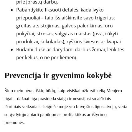
prie įprastų darbų.
Pabandykite fiksuoti detales, kada įvyko
priepuoliai – taip išsiaiškinsite savo trigerius:
greitas atsistojimas, galvos palenkimas, oro
pokyčiai, stresas, valgytas maistas (pvz., rūkyti
produktai, šokoladas), ryškios šviesos ar kvapai.
Būdami duše ar darydami darbus žemai, lenkitės
per kelius, o ne per liemenį.
Prevencija ir gyvenimo kokybė
Šiuo metu nėra aiškių būdų, kaip visiškai užkirsti kelią Menjero
ligai – dažnai liga prasideda staiga ir nesusijusi su aiškiais
išoriniais veiksniais. Jeigu šeimoje yra buvę šios ligos atvejų, verta
su gydytoju aptarti papildomas profilaktikos ar ištyrimo
priemones.