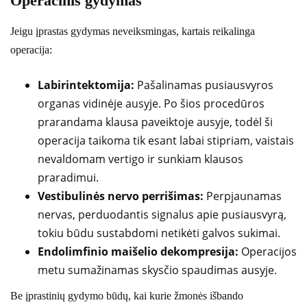
Operacinis gydymas
Jeigu įprastas gydymas neveiksmingas, kartais reikalinga
operacija:
Labirintektomija:
Pašalinamas pusiausvyros
organas vidinėje ausyje. Po šios procedūros
prarandama klausa paveiktoje ausyje, todėl ši
operacija taikoma tik esant labai stipriam, vaistais
nevaldomam vertigo ir sunkiam klausos
praradimui.
Vestibulinės nervo perrišimas:
Perpjaunamas
nervas, perduodantis signalus apie pusiausvyrą,
tokiu būdu sustabdomi netikėti galvos sukimai.
Endolimfinio maišelio dekompresija:
Operacijos
metu sumažinamas skysčio spaudimas ausyje.
Be įprastinių gydymo būdų, kai kurie žmonės išbando