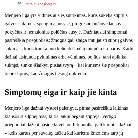
Svarbiausios įžvalgos
Menjero liga yra vidinės ausies sutrikimas, kuris sukelia stiprius
galvos sukimus, spengimą ausyse, progresuojančius klausos
pokyčius ir nemalonius pojūčius ausyje. Dažniausiai simptomai
pasireiškia priepuoliais: žmogus gali staiga imti jausti stiprų galvos
sukimąsi, kuris trunka nuo kelių dešimčių minučių iki paros. Kartu
dažnai atsiranda pykinimas arba vėmimas, pojūtis, tarsi aplinka
suktųsi, sunku išlaikyti pusiausvyrą – kai kuriems šie priepuoliai
tokie stiprūs, kad žmogus tiesiog nukrenta.
Simptomų eiga ir kaip jie kinta
Menjero liga dažnai vystosi palengva, pirma pasireiškia laikinas
klausos susilpnėjimas, kuris laikui bėgant stiprėja. Vertigo
priepuoliai dažnai pasideda vėliau. Priepuoliai gali kartotis dažnai
– kelis kartus per savaitę, tačiau kai kuriems žmonėms tarp jų