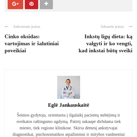
Ankstesnis įrašas
Sekantis įrašas
Cinko oksidas:
Inkstų ligų dieta: ką
vartojimas ir šalutiniai
valgyti ir ko vengti,
poveikiai
kad inkstai būtų sveiki
Eglė Jankauskaitė
Šeimos gydytoja, orientuota į ilgalaikį pacientų stebėjimą ir
sveikatos raštingumo ugdymą. Patirtį sukaupė dirbdama tiek
miesto, tiek regiono klinikose. Skiria dėmesį ankstyvajai
diagnostikai, psichosomatikos atpažinimui ir mitybos vaidmeniui