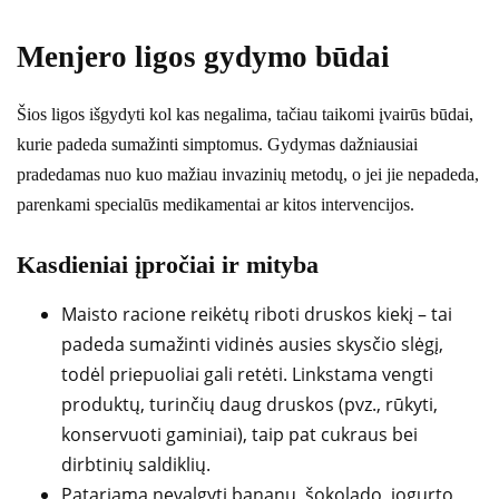
Menjero ligos gydymo būdai
Šios ligos išgydyti kol kas negalima, tačiau taikomi įvairūs būdai,
kurie padeda sumažinti simptomus. Gydymas dažniausiai
pradedamas nuo kuo mažiau invazinių metodų, o jei jie nepadeda,
parenkami specialūs medikamentai ar kitos intervencijos.
Kasdieniai įpročiai ir mityba
Maisto racione reikėtų riboti druskos kiekį – tai
padeda sumažinti vidinės ausies skysčio slėgį,
todėl priepuoliai gali retėti. Linkstama vengti
produktų, turinčių daug druskos (pvz., rūkyti,
konservuoti gaminiai), taip pat cukraus bei
dirbtinių saldiklių.
Patariama nevalgyti bananų, šokolado, jogurto,