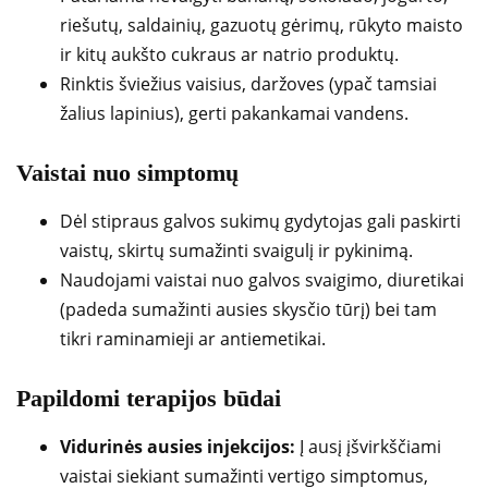
riešutų, saldainių, gazuotų gėrimų, rūkyto maisto
ir kitų aukšto cukraus ar natrio produktų.
Rinktis šviežius vaisius, daržoves (ypač tamsiai
žalius lapinius), gerti pakankamai vandens.
Vaistai nuo simptomų
Dėl stipraus galvos sukimų gydytojas gali paskirti
vaistų, skirtų sumažinti svaigulį ir pykinimą.
Naudojami vaistai nuo galvos svaigimo, diuretikai
(padeda sumažinti ausies skysčio tūrį) bei tam
tikri raminamieji ar antiemetikai.
Papildomi terapijos būdai
Vidurinės ausies injekcijos:
Į ausį įšvirkščiami
vaistai siekiant sumažinti vertigo simptomus,