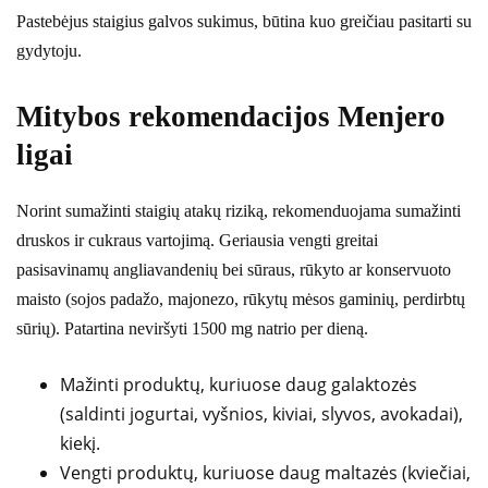
Pastebėjus staigius galvos sukimus, būtina kuo greičiau pasitarti su
gydytoju.
Mitybos rekomendacijos Menjero
ligai
Norint sumažinti staigių atakų riziką, rekomenduojama sumažinti
druskos ir cukraus vartojimą. Geriausia vengti greitai
pasisavinamų angliavandenių bei sūraus, rūkyto ar konservuoto
maisto (sojos padažo, majonezo, rūkytų mėsos gaminių, perdirbtų
sūrių). Patartina neviršyti 1500 mg natrio per dieną.
Mažinti produktų, kuriuose daug galaktozės
(saldinti jogurtai, vyšnios, kiviai, slyvos, avokadai),
kiekį.
Vengti produktų, kuriuose daug maltazės (kviečiai,