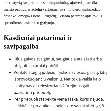
alternatyviąsias priemones – akupunktūrą, ajurvedą, tam tikrų
maisto papildų ar žolelių vartojimą (pvz., imbiero, ginkmedžio,
česnako, omega-3 riebalų rūgščių). Visada patartina apie tokius
sprendimus pasitarti su gydytoju.
Kasdieniai patarimai ir
savipagalba
Kilus galvos svaigimui, saugiausia atsisėsti arba
atsigulti ir ramiai pabūti.
Venkite staigių judesių, ryškios šviesos, garsų, kitų
išprovokuojančių veiksnių. Net tokia veikla kaip
skaitymas ar televizoriaus žiūrėjimas gali
paskatinti priepuolį.
Per priepuolį stebėkite vieną tašką, kuris nejuda.
Ilsėkitės ir po atakos – neleiskite sau skubėti grįžti