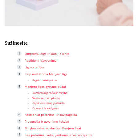
Sužinosite
Simptomų eiga ir kaip jie kinta
Papildomi išgyvenimai
Ligos stadijos
Kaip nustatoma Menjero liga
Pagrindiniai tyrimai
Menjero ligos gydymo būdai
Kasdieniai įpročiai ir mityba
Vaistai nuo simptomų
Papildomi terapijos būdai
Operacinis gydymas
Kasdieniai patarimai ir savipagalba
Prevencija ir gyvenimo kokybė
Mitybos rekomendacijos Menjero ligai
Keli patarimai keliaujantiems ir vairuotojams