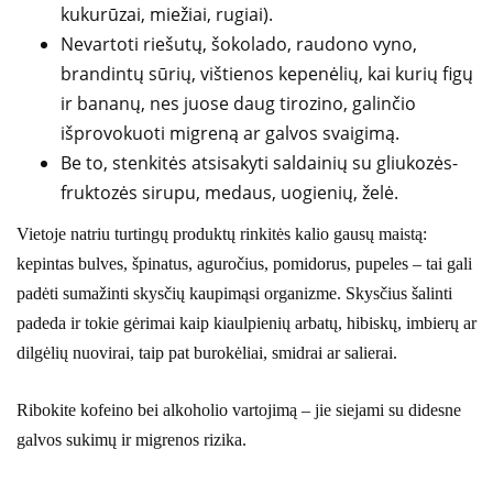
kukurūzai, miežiai, rugiai).
Nevartoti riešutų, šokolado, raudono vyno,
brandintų sūrių, vištienos kepenėlių, kai kurių figų
ir bananų, nes juose daug tirozino, galinčio
išprovokuoti migreną ar galvos svaigimą.
Be to, stenkitės atsisakyti saldainių su gliukozės-
fruktozės sirupu, medaus, uogienių, želė.
Vietoje natriu turtingų produktų rinkitės kalio gausų maistą:
kepintas bulves, špinatus, aguročius, pomidorus, pupeles – tai gali
padėti sumažinti skysčių kaupimąsi organizme. Skysčius šalinti
padeda ir tokie gėrimai kaip kiaulpienių arbatų, hibiskų, imbierų ar
dilgėlių nuovirai, taip pat burokėliai, smidrai ar salierai.
Ribokite kofeino bei alkoholio vartojimą – jie siejami su didesne
galvos sukimų ir migrenos rizika.