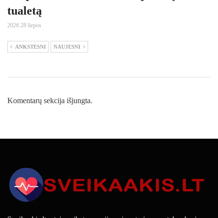
tualetą
2026 28 liepos
ANKSTESNI
NAUJESNI
Komentarų sekcija išjungta.