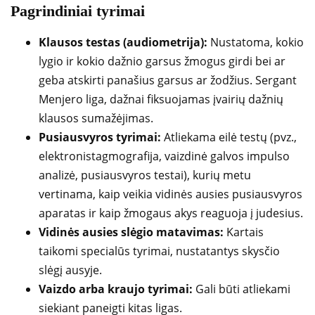
Pagrindiniai tyrimai
Klausos testas (audiometrija):
Nustatoma, kokio
lygio ir kokio dažnio garsus žmogus girdi bei ar
geba atskirti panašius garsus ar žodžius. Sergant
Menjero liga, dažnai fiksuojamas įvairių dažnių
klausos sumažėjimas.
Pusiausvyros tyrimai:
Atliekama eilė testų (pvz.,
elektronistagmografija, vaizdinė galvos impulso
analizė, pusiausvyros testai), kurių metu
vertinama, kaip veikia vidinės ausies pusiausvyros
aparatas ir kaip žmogaus akys reaguoja į judesius.
Vidinės ausies slėgio matavimas:
Kartais
taikomi specialūs tyrimai, nustatantys skysčio
slėgį ausyje.
Vaizdo arba kraujo tyrimai:
Gali būti atliekami
siekiant paneigti kitas ligas.