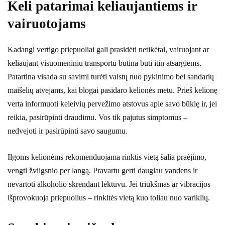
Keli patarimai keliaujantiems ir
vairuotojams
Kadangi vertigo priepuoliai gali prasidėti netikėtai, vairuojant ar
keliaujant visuomeniniu transportu būtina būti itin atsargiems.
Patartina visada su savimi turėti vaistų nuo pykinimo bei sandarių
maišelių atvejams, kai blogai pasidaro kelionės metu. Prieš kelionę
verta informuoti keleivių pervežimo atstovus apie savo būklę ir, jei
reikia, pasirūpinti draudimu. Vos tik pajutus simptomus –
nedvejoti ir pasirūpinti savo saugumu.
Ilgoms kelionėms rekomenduojama rinktis vietą šalia praėjimo,
vengti žvilgsnio per langą. Pravartu gerti daugiau vandens ir
nevartoti alkoholio skrendant lėktuvu. Jei triukšmas ar vibracijos
išprovokuoja priepuolius – rinkitės vietą kuo toliau nuo variklių.