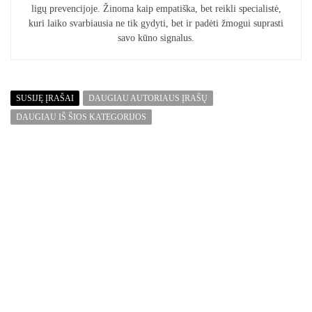
ligų prevencijoje. Žinoma kaip empatiška, bet reikli specialistė,
kuri laiko svarbiausia ne tik gydyti, bet ir padėti žmogui suprasti
savo kūno signalus.
SUSIJĘ ĮRAŠAI
DAUGIAU AUTORIAUS ĮRAŠŲ
DAUGIAU IŠ ŠIOS KATEGORIJOS