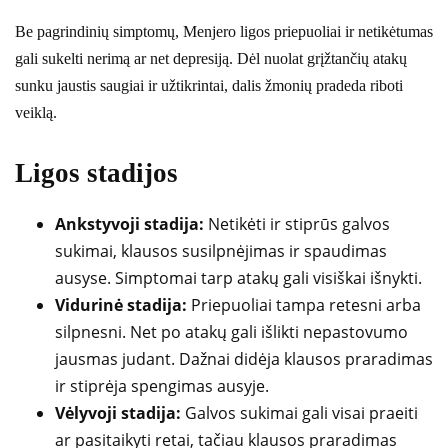
Be pagrindinių simptomų, Menjero ligos priepuoliai ir netikėtumas
gali sukelti nerimą ar net depresiją. Dėl nuolat grįžtančių atakų
sunku jaustis saugiai ir užtikrintai, dalis žmonių pradeda riboti
veiklą.
Ligos stadijos
Ankstyvoji stadija:
Netikėti ir stiprūs galvos
sukimai, klausos susilpnėjimas ir spaudimas
ausyse. Simptomai tarp atakų gali visiškai išnykti.
Vidurinė stadija:
Priepuoliai tampa retesni arba
silpnesni. Net po atakų gali išlikti nepastovumo
jausmas judant. Dažnai didėja klausos praradimas
ir stiprėja spengimas ausyje.
Vėlyvoji stadija:
Galvos sukimai gali visai praeiti
ar pasitaikyti retai, tačiau klausos praradimas