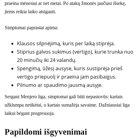
praeina mėnesiai ar net metai. Po atakų žmonės jaučiasi išsekę,
jiems reikia laiko atsigauti.
Simptomai paprastai apima:
Klausos silpnėjimą, kuris per laiką stiprėja.
Stiprius galvos sukimus (vertigo), kurie trunka nuo
20 minučių iki 24 valandų.
Spengimą, ūžesį ausyse, kuris sustiprėja prieš
vertigo priepuolį ir praeina jam pasibaigus.
Pilnumo ar spaudimo jausmą ausyje.
Sergant Menjero liga, simptomai gali būti nepastovūs: kartais
užklumpa netikėtai, o kartais sumažėja savaime. Dažniausiai liga
laikui bėgant progresuoja.
Papildomi išgyvenimai