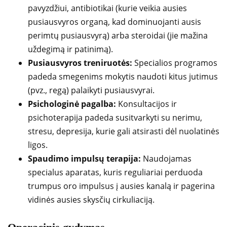
pavyzdžiui, antibiotikai (kurie veikia ausies
pusiausvyros organą, kad dominuojanti ausis
perimtų pusiausvyrą) arba steroidai (jie mažina
uždegimą ir patinimą).
Pusiausvyros treniruotės:
Specialios programos
padeda smegenims mokytis naudoti kitus jutimus
(pvz., regą) palaikyti pusiausvyrai.
Psichologinė pagalba:
Konsultacijos ir
psichoterapija padeda susitvarkyti su nerimu,
stresu, depresija, kurie gali atsirasti dėl nuolatinės
ligos.
Spaudimo impulsų terapija:
Naudojamas
specialus aparatas, kuris reguliariai perduoda
trumpus oro impulsus į ausies kanalą ir pagerina
vidinės ausies skysčių cirkuliaciją.