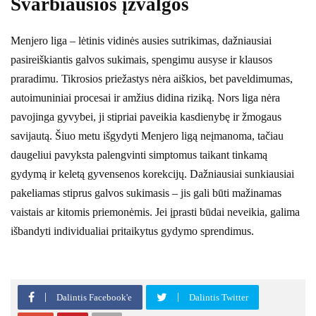
Svarbiausios įžvalgos
Menjero liga – lėtinis vidinės ausies sutrikimas, dažniausiai
pasireiškiantis galvos sukimais, spengimu ausyse ir klausos
praradimu. Tikrosios priežastys nėra aiškios, bet paveldimumas,
autoimuniniai procesai ir amžius didina riziką. Nors liga nėra
pavojinga gyvybei, ji stipriai paveikia kasdienybę ir žmogaus
savijautą. Šiuo metu išgydyti Menjero ligą neįmanoma, tačiau
daugeliui pavyksta palengvinti simptomus taikant tinkamą
gydymą ir keletą gyvensenos korekcijų. Dažniausiai sunkiausiai
pakeliamas stiprus galvos sukimasis – jis gali būti mažinamas
vaistais ar kitomis priemonėmis. Jei įprasti būdai neveikia, galima
išbandyti individualiai pritaikytus gydymo sprendimus.
Dalintis Facebook'e
Dalintis Twitter