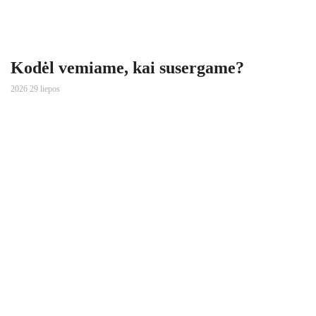
Kodėl vemiame, kai susergame?
2026 29 liepos