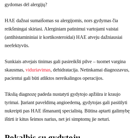
gydomas dėl alergijų?
HAE dažnai sumaišomas su alergijomis, nors gydymas čia
reikšmingai skiriasi. Alerginiam patinimui vartojami vaistai
(antihistamininiai ir kortikosteroidai) HAE atveju dažniausiai
neefektyvūs.
Sunkiais atvejais tinimas gali pasireikšti pilve – tuomet vargina
skausmas,
viduriavimas
, dehidratacija. Netinkamai diagnozavus,
pacientui gali būti atliktos nereikalingos operacijos.
Tikslią diagnozę padeda nustatyti gydytojo apžiūra ir kraujo
tyrimai. Įtariant paveldimą angioedemą, gydytojas gali pasiūlyti
nukreipti pas HAE išmanantį specialistą. Būtina aptarti galimybę
ištirti ir kitus šeimos narius, net jei simptomų jie neturi.
Pokalbis su gydytoju