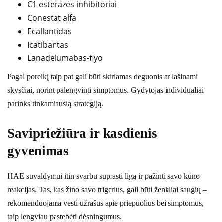
C1 esterazės inhibitoriai
Conestat alfa
Ecallantidas
Icatibantas
Lanadelumabas-flyo
Pagal poreikį taip pat gali būti skiriamas deguonis ar lašinami
skysčiai, norint palengvinti simptomus. Gydytojas individualiai
parinks tinkamiausią strategiją.
Savipriežiūra ir kasdienis
gyvenimas
HAE suvaldymui itin svarbu suprasti ligą ir pažinti savo kūno
reakcijas. Tas, kas žino savo trigerius, gali būti ženkliai saugių –
rekomenduojama vesti užrašus apie priepuolius bei simptomus,
taip lengviau pastebėti dėsningumus.