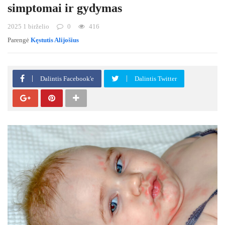
simptomai ir gydymas
2025 1 birželio
0
416
Parengė
Kęstutis Alijošius
Dalintis Facebook'e
Dalintis Twitter