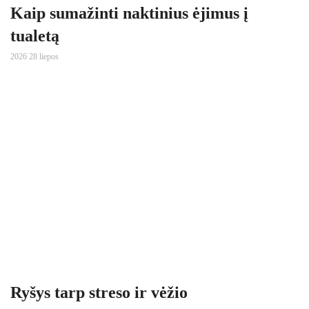
Kaip sumažinti naktinius ėjimus į
tualetą
2026 28 liepos
Ryšys tarp streso ir vėžio