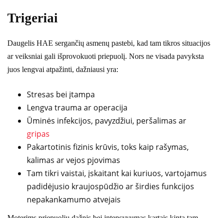
Trigeriai
Daugelis HAE sergančių asmenų pastebi, kad tam tikros situacijos
ar veiksniai gali išprovokuoti priepuolį. Nors ne visada pavyksta
juos lengvai atpažinti, dažniausi yra:
Stresas bei įtampa
Lengva trauma ar operacija
Ūminės infekcijos, pavyzdžiui, peršalimas ar
gripas
Pakartotinis fizinis krūvis, toks kaip rašymas,
kalimas ar vejos pjovimas
Tam tikri vaistai, įskaitant kai kuriuos, vartojamus
padidėjusio kraujospūdžio ar širdies funkcijos
nepakankamumo atvejais
Moterims priepuolių dažnis bei intensyvumas kartais kinta tam