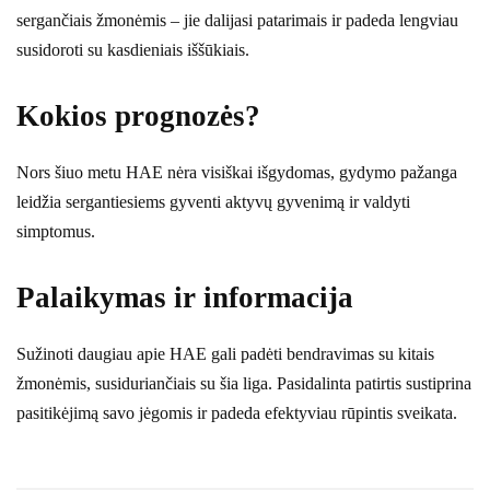
sergančiais žmonėmis – jie dalijasi patarimais ir padeda lengviau
susidoroti su kasdieniais iššūkiais.
Kokios prognozės?
Nors šiuo metu HAE nėra visiškai išgydomas, gydymo pažanga
leidžia sergantiesiems gyventi aktyvų gyvenimą ir valdyti
simptomus.
Palaikymas ir informacija
Sužinoti daugiau apie HAE gali padėti bendravimas su kitais
žmonėmis, susiduriančiais su šia liga. Pasidalinta patirtis sustiprina
pasitikėjimą savo jėgomis ir padeda efektyviau rūpintis sveikata.