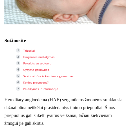
Sužinosite
Trigeriai
Diagnozės nustatymas
Pokalbis su gydytoju
Gydymo galimybės
Savipriežiūra ir kasdienis gyvenimas
Kokios prognozės?
Palaikymas ir informacija
Hereditary angioedema (HAE) sergantiems žmonėms sunkiausia
dažnai būna netikėtai prasidedantys tinimo priepuoliai. Šiuos
priepuolius gali sukelti įvairūs veiksniai, tačiau kiekvienam
žmogui jie gali skirtis.