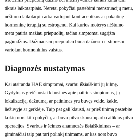
tikrais laikotarpiais. Neretai pokyčiai pastebimi menstruacijų metu,
nėštumo laikotarpiu arba vartojant kontraceptikus ar pakaitinę
hormoninę terapiją su estrogenu. Kai kurios moterys nėštumo
metu patiria mažiau priepuolių, tačiau simptomai sugrįžta
pagimdžius. Dažniausiai priepuoliai būna dažnesni ir stipresni
vartojant hormoninius vaistus.
Diagnozės nustatymas
Kai atsiranda HAE simptomai, svarbu išsiaiškinti jų kilmę.
Gydytojas greičiausiai klausinės apie patirtus simptomus, jų
lokalizaciją, dažnumą, ar patinimas yra buvęs veide, kakle,
liežuvyje ar gerklėje. Taip pat gali klausti, ar prieš tinimą pastebite
kokių nors kitu pokyčių, ar buvo pilvo skausmų arba atliktos pilvo
operacijos. Svarbus ir šeimos anamnezės išsiaiškinimas – ar
giminaičiai taip pat turi polinkį tinimams, ar kas nors buvo