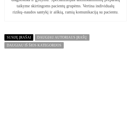
taikyme skirtingoms pacientų grupėms. Vertina individualų
rizikų–naudos santykį ir aiškią, ramią komunikaciją su pacientu.
SUSIJĘ ĮRAŠAI
DAUGIAU AUTORIAUS ĮRAŠŲ
DAUGIAU IŠ ŠIOS KATEGORIJOS