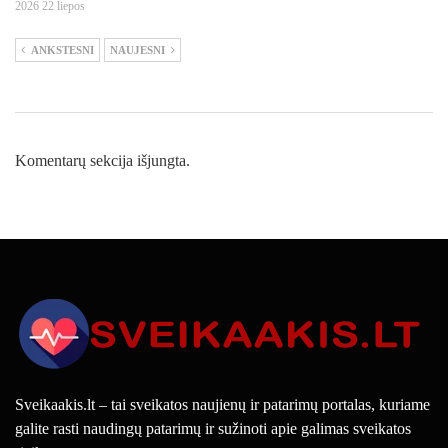
2026 22 liepos
ANKSTESNI
NAUJESNI
Komentarų sekcija išjungta.
Sveikaakis.lt – tai sveikatos naujienų ir patarimų portalas, kuriame
galite rasti naudingų patarimų ir sužinoti apie galimas sveikatos