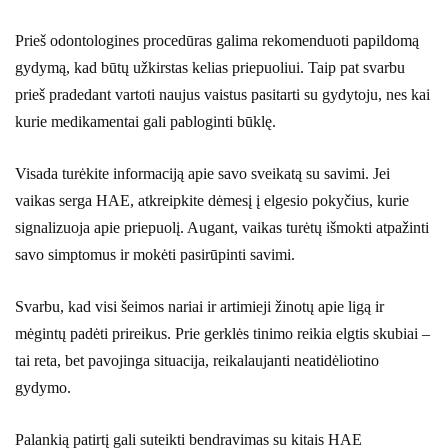
Prieš odontologines procedūras galima rekomenduoti papildomą
gydymą, kad būtų užkirstas kelias priepuoliui. Taip pat svarbu
prieš pradedant vartoti naujus vaistus pasitarti su gydytoju, nes kai
kurie medikamentai gali pabloginti būklę.
Visada turėkite informaciją apie savo sveikatą su savimi. Jei
vaikas serga HAE, atkreipkite dėmesį į elgesio pokyčius, kurie
signalizuoja apie priepuolį. Augant, vaikas turėtų išmokti atpažinti
savo simptomus ir mokėti pasirūpinti savimi.
Svarbu, kad visi šeimos nariai ir artimieji žinotų apie ligą ir
mėgintų padėti prireikus. Prie gerklės tinimo reikia elgtis skubiai –
tai reta, bet pavojinga situacija, reikalaujanti neatidėliotino
gydymo.
Palankią patirtį gali suteikti bendravimas su kitais HAE