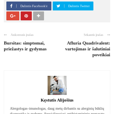
Dalintis Facebook'e
Dalintis Twitter
Ankstesnis įrašas
Sekantis įrašas
Bursitas: simptomai,
Afluria Quadrivalent:
priežastys ir gydymas
vartojimas ir šalutiniai
poveikiai
Kęstutis Alijošius
Alergologas–imunologas, daug metų dirbantis su alerginių būklių
diagnostika ir gydymu. Specializuojasi antihistamininių preparatų