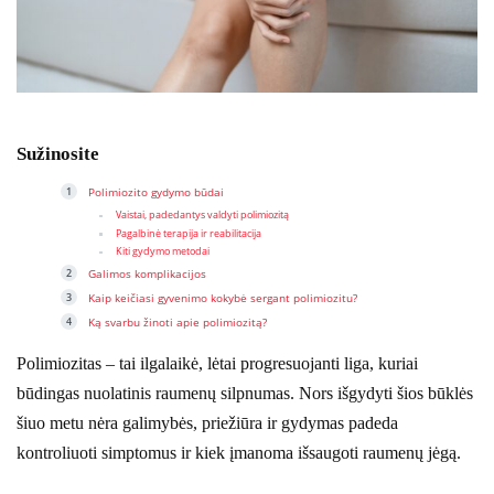
Sužinosite
Polimiozito gydymo būdai
Vaistai, padedantys valdyti polimiozitą
Pagalbinė terapija ir reabilitacija
Kiti gydymo metodai
Galimos komplikacijos
Kaip keičiasi gyvenimo kokybė sergant polimiozitu?
Ką svarbu žinoti apie polimiozitą?
Polimiozitas – tai ilgalaikė, lėtai progresuojanti liga, kuriai
būdingas nuolatinis raumenų silpnumas. Nors išgydyti šios būklės
šiuo metu nėra galimybės, priežiūra ir gydymas padeda
kontroliuoti simptomus ir kiek įmanoma išsaugoti raumenų jėgą.