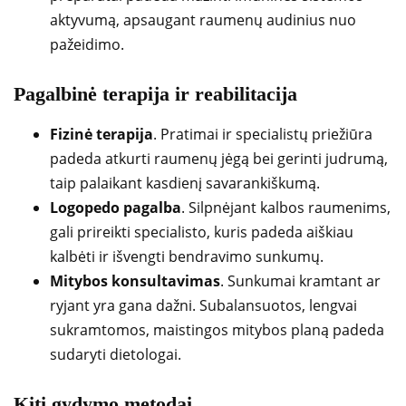
aktyvumą, apsaugant raumenų audinius nuo
pažeidimo.
Pagalbinė terapija ir reabilitacija
Fizinė terapija
. Pratimai ir specialistų priežiūra
padeda atkurti raumenų jėgą bei gerinti judrumą,
taip palaikant kasdienį savarankiškumą.
Logopedo pagalba
. Silpnėjant kalbos raumenims,
gali prireikti specialisto, kuris padeda aiškiau
kalbėti ir išvengti bendravimo sunkumų.
Mitybos konsultavimas
. Sunkumai kramtant ar
ryjant yra gana dažni. Subalansuotos, lengvai
sukramtomos, maistingos mitybos planą padeda
sudaryti dietologai.
Kiti gydymo metodai