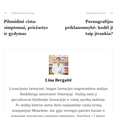
Ankstesnis įrašas
Sekantis įrašas
Pilonidinė cista:
Pornografijos
simptomai, priežastys
priklausomybė: kodėl ji
ir gydymas
taip įtraukia?
Lina Bergaitė
Licencijuota farmacistė, baigusi farmacijos magistrantūros studijas
Heidelbergo universitete Vokietijoje. Studijų metu ji
specializavosi klinikinėje farmacijoje ir vaistų sąveikų analizėje.
Po studijų kelerius metus dirbo tarptautinėje vaistų tyrimų
kompanijoje Miunchene, kur įgijo vertingos patirties kuriant ir
testuojant inovatyvius vaistinius preparatus. Sugrįžusi į Lietuvą,