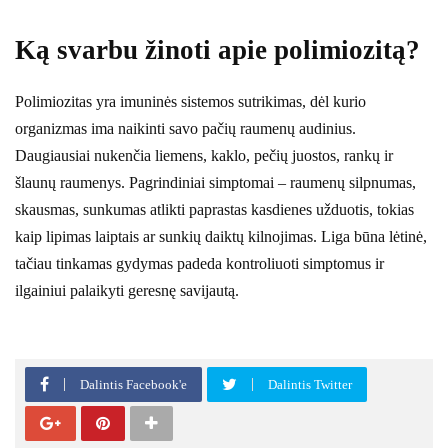
Ką svarbu žinoti apie polimiozitą?
Polimiozitas yra imuninės sistemos sutrikimas, dėl kurio
organizmas ima naikinti savo pačių raumenų audinius.
Daugiausiai nukenčia liemens, kaklo, pečių juostos, rankų ir
šlaunų raumenys. Pagrindiniai simptomai – raumenų silpnumas,
skausmas, sunkumas atlikti paprastas kasdienes užduotis, tokias
kaip lipimas laiptais ar sunkių daiktų kilnojimas. Liga būna lėtinė,
tačiau tinkamas gydymas padeda kontroliuoti simptomus ir
ilgainiui palaikyti geresnę savijautą.
Dalintis Facebook'e
Dalintis Twitter