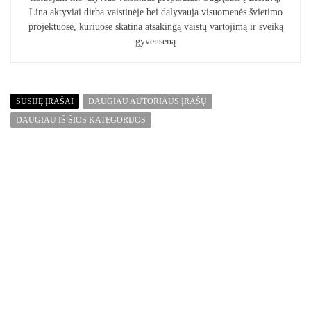
Lina aktyviai dirba vaistinėje bei dalyvauja visuomenės švietimo
projektuose, kuriuose skatina atsakingą vaistų vartojimą ir sveiką
gyvenseną
SUSIJĘ ĮRAŠAI
DAUGIAU AUTORIAUS ĮRAŠŲ
DAUGIAU IŠ ŠIOS KATEGORIJOS