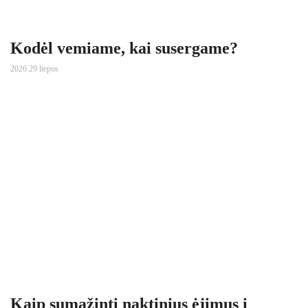
Kodėl vemiame, kai susergame?
2026 29 liepos
Kaip sumažinti naktinius ėjimus į