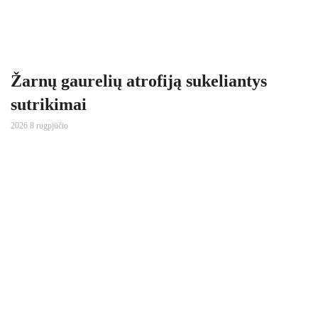
Žarnų gaurelių atrofiją sukeliantys
sutrikimai
2026 8 rugpjūčio