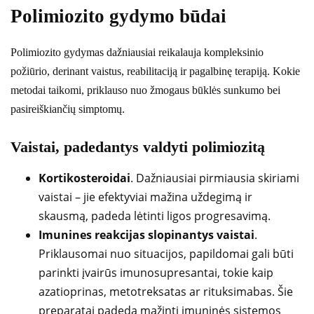
Polimiozito gydymo būdai
Polimiozito gydymas dažniausiai reikalauja kompleksinio
požiūrio, derinant vaistus, reabilitaciją ir pagalbinę terapiją. Kokie
metodai taikomi, priklauso nuo žmogaus būklės sunkumo bei
pasireiškiančių simptomų.
Vaistai, padedantys valdyti polimiozitą
Kortikosteroidai
. Dažniausiai pirmiausia skiriami
vaistai – jie efektyviai mažina uždegimą ir
skausmą, padeda lėtinti ligos progresavimą.
Imunines reakcijas slopinantys vaistai
.
Priklausomai nuo situacijos, papildomai gali būti
parinkti įvairūs imunosupresantai, tokie kaip
azatioprinas, metotreksatas ar rituksimabas. Šie
preparatai padeda mažinti imuninės sistemos