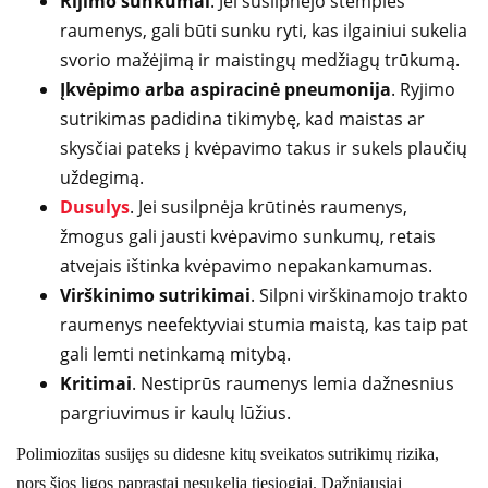
Rijimo sunkumai
. Jei susilpnėjo stemplės
raumenys, gali būti sunku ryti, kas ilgainiui sukelia
svorio mažėjimą ir maistingų medžiagų trūkumą.
Įkvėpimo arba aspiracinė pneumonija
. Ryjimo
sutrikimas padidina tikimybę, kad maistas ar
skysčiai pateks į kvėpavimo takus ir sukels plaučių
uždegimą.
Dusulys
. Jei susilpnėja krūtinės raumenys,
žmogus gali jausti kvėpavimo sunkumų, retais
atvejais ištinka kvėpavimo nepakankamumas.
Virškinimo sutrikimai
. Silpni virškinamojo trakto
raumenys neefektyviai stumia maistą, kas taip pat
gali lemti netinkamą mitybą.
Kritimai
. Nestiprūs raumenys lemia dažnesnius
pargriuvimus ir kaulų lūžius.
Polimiozitas susijęs su didesne kitų sveikatos sutrikimų rizika,
nors šios ligos paprastai nesukelia tiesiogiai. Dažniausiai