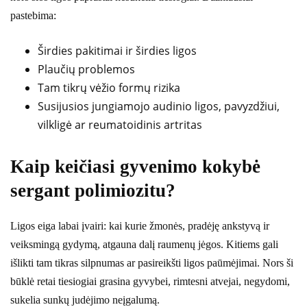
pastebima:
Širdies pakitimai ir širdies ligos
Plaučių problemos
Tam tikrų vėžio formų rizika
Susijusios jungiamojo audinio ligos, pavyzdžiui,
vilkligė ar reumatoidinis artritas
Kaip keičiasi gyvenimo kokybė
sergant polimiozitu?
Ligos eiga labai įvairi: kai kurie žmonės, pradėję ankstyvą ir
veiksmingą gydymą, atgauna dalį raumenų jėgos. Kitiems gali
išlikti tam tikras silpnumas ar pasireikšti ligos paūmėjimai. Nors ši
būklė retai tiesiogiai grasina gyvybei, rimtesni atvejai, negydomi,
sukelia sunkų judėjimo neįgalumą.