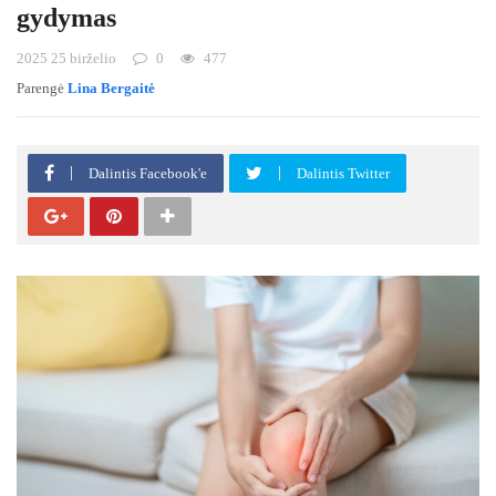
gydymas
2025 25 birželio
0
477
Parengė
Lina Bergaitė
Dalintis Facebook'e
Dalintis Twitter