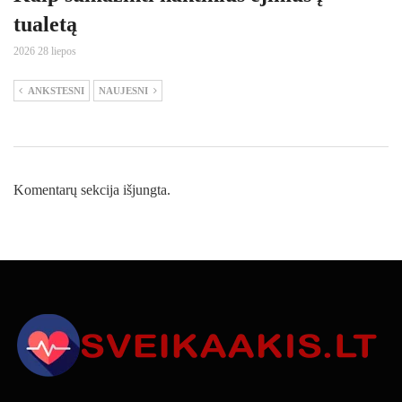
tualetą
2026 28 liepos
ANKSTESNI
NAUJESNI
Komentarų sekcija išjungta.