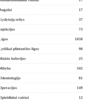
Antihistamininiai vaistai
17
Augalai
17
Gydytojų sritys
37
Injekcijos
73
Ligos
1658
Lytiškai plintančios ligos
90
Maisto kolorijos
25
Mityba
342
Odontologija
81
Operacijos
149
Opioidiniai vaistai
12