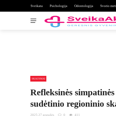
Sveikata
Psichologija
Odontologija
Svorio met
SKAUSMAI
Refleksinės simpatinės 
sudėtinio regioninio 
2025 27 gegužės
0
411