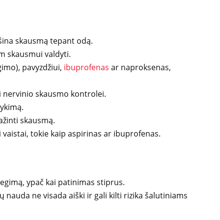
lšina skausmą tepant odą.
am skausmui valdyti.
imo), pavyzdžiui,
ibuprofenas
ar naproksenas,
mi nervinio skausmo kontrolei.
nykimą.
ažinti skausmą.
aistai, tokie kaip aspirinas ar ibuprofenas.
egimą, ypač kai patinimas stiprus.
ų nauda ne visada aiški ir gali kilti rizika šalutiniams