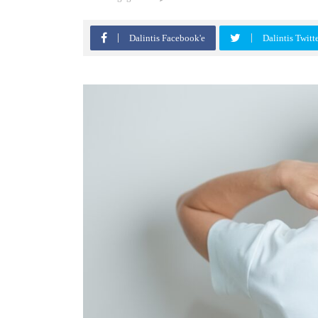
Dalintis Facebook'e
Dalintis Twitt