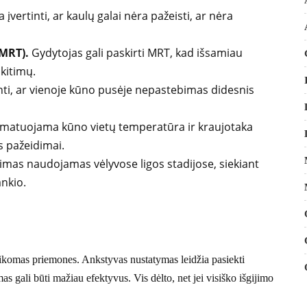
įvertinti, ar kaulų galai nėra pažeisti, ar nėra
MRT).
Gydytojas gali paskirti MRT, kad išsamiau
kitimų.
ginti, ar vienoje kūno pusėje nepastebimas didesnis
 matuojama kūno vietų temperatūra ir kraujotaka
s pažeidimai.
imas naudojamas vėlyvose ligos stadijose, siekiant
ankio.
komas priemones. Ankstyvas nustatymas leidžia pasiekti
 gali būti mažiau efektyvus. Vis dėlto, net jei visiško išgijimo