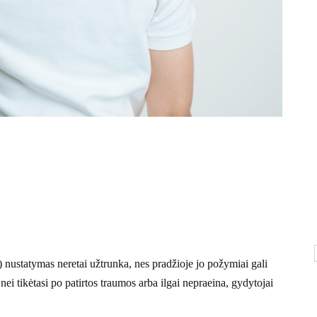
ustatymas neretai užtrunka, nes pradžioje jo požymiai gali
nei tikėtasi po patirtos traumos arba ilgai nepraeina, gydytojai