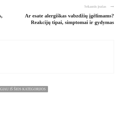
Sekantis įrašas
s,
Ar esate alergiškas vabzdžių įgėlimams?
Reakcijų tipai, simptomai ir gydymas
GIAU IŠ ŠIOS KATEGORIJOS