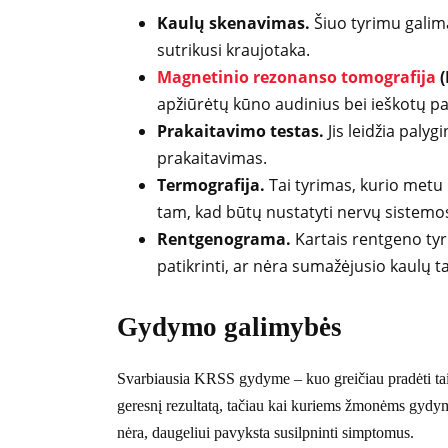
Kaulų skenavimas.
Šiuo tyrimu galima 
sutrikusi kraujotaka.
Magnetinio rezonanso tomografija
(
apžiūrėtų kūno audinius bei ieškotų pa
Prakaitavimo testas.
Jis leidžia paly
prakaitavimas.
Termografija.
Tai tyrimas, kurio metu
tam, kad būtų nustatyti nervų sistemo
Rentgenograma.
Kartais rentgeno tyr
patikrinti, ar nėra sumažėjusio kaulų t
Gydymo galimybės
Svarbiausia KRSS gydyme – kuo greičiau pradėti tai
geresnį rezultatą, tačiau kai kuriems žmonėms gydymas
nėra, daugeliui pavyksta susilpninti simptomus.