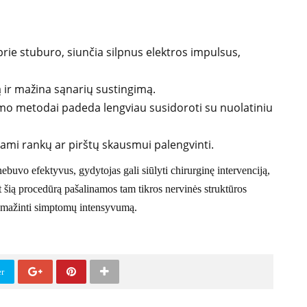
 prie stuburo, siunčia silpnus elektros impulsus,
ą ir mažina sąnarių sustingimą.
imo metodai padeda lengviau susidoroti su nuolatiniu
jami rankų ar pirštų skausmui palengvinti.
uvo efektyvus, gydytojas gali siūlyti chirurginę intervenciją,
šią procedūrą pašalinamos tam tikros nervinės struktūros
r sumažinti simptomų intensyvumą.
er