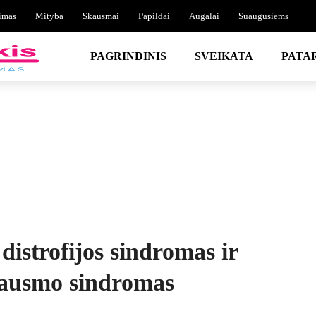
imas
Mityba
Skausmai
Papildai
Augalai
Suaugusiems
PAGRINDINIS
SVEIKATA
PATA
distrofijos sindromas ir
skausmo sindromas