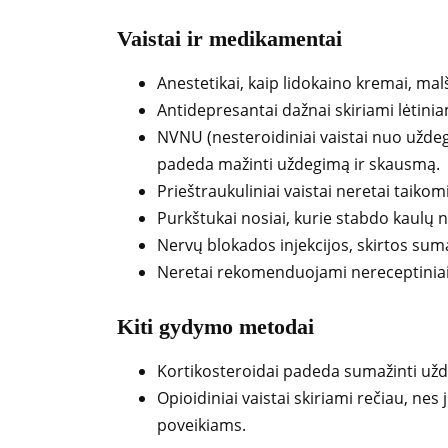
Vaistai ir medikamentai
Anestetikai, kaip lidokaino kremai, ma
Antidepresantai dažnai skiriami lėtini
NVNU (nesteroidiniai vaistai nuo uždeg
padeda mažinti uždegimą ir skausmą.
Prieštraukuliniai vaistai neretai taiko
Purkštukai nosiai, kurie stabdo kaulų 
Nervų blokados injekcijos, skirtos sum
Neretai rekomenduojami nereceptiniai v
Kiti gydymo metodai
Kortikosteroidai padeda sumažinti užd
Opioidiniai vaistai skiriami rečiau, nes j
poveikiams.