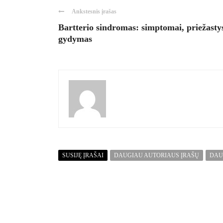
Ankstesnis įrašas
Bartterio sindromas: simptomai, priežasty
gydymas
SUSIJĘ ĮRAŠAI
DAUGIAU AUTORIAUS ĮRAŠŲ
DAU