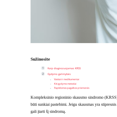
Sužinosite
Kaip diagnozuojamas KRSS
Gydymo galimybės
Vaistai ir medikamentai
Kiti gydymo metodai
Papildomos pagalbos priemonės
Kompleksinio regioninio skausmo sindromo (KRSS) n
būti sunkiai pastebimi. Jeigu skausmas yra stipresnis 
gali įtarti šį sindromą.