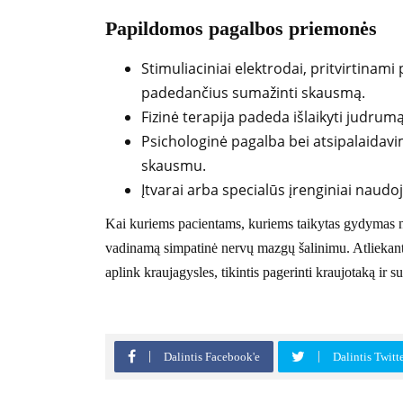
Papildomos pagalbos priemonės
Stimuliaciniai elektrodai, pritvirtinami
padedančius sumažinti skausmą.
Fizinė terapija padeda išlaikyti judrum
Psichologinė pagalba bei atsipalaidav
skausmu.
Įtvarai arba specialūs įrenginiai naudo
Kai kuriems pacientams, kuriems taikytas gydymas neb
vadinamą simpatinė nervų mazgų šalinimu. Atliekant 
aplink kraujagysles, tikintis pagerinti kraujotaką i
Dalintis Facebook'e
Dalintis Twitt