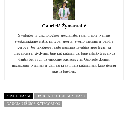
Gabrielė Žymantaitė
Sveikatos ir psichologijos specialistė, rašanti apie įvairias
sveikatingumo sritis: mitybą, sportą, svorio metimą ir bendrą
gerovę. Jos tekstuose rasite išsamias įžvalgas apie ligas, jų
prevenciją ir gydymą, taip pat patarimus, kaip išlaikyti sveikus
dantis bei rūpintis emocine pusiausvyra. Gabrielė domisi
naujausiais tyrimais ir dalijasi praktiniais patarimais, kaip geriau
jaustis kasdien.
SUSIJĘ ĮRAŠAI
DAUGIAU AUTORIAUS ĮRAŠŲ
DAUGIAU IŠ ŠIOS KATEGORIJOS