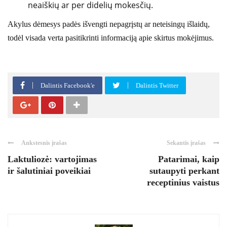
neaiškių ar per didelių mokesčių.
Akylus dėmesys padės išvengti nepagrįstų ar neteisingų išlaidų,
todėl visada verta pasitikrinti informaciją apie skirtus mokėjimus.
Dalintis Facebook'e
Dalintis Twitter
Ankstesnis įrašas
Sekantis įrašas
Laktuliozė: vartojimas
Patarimai, kaip
ir šalutiniai poveikiai
sutaupyti perkant
receptinius vaistus