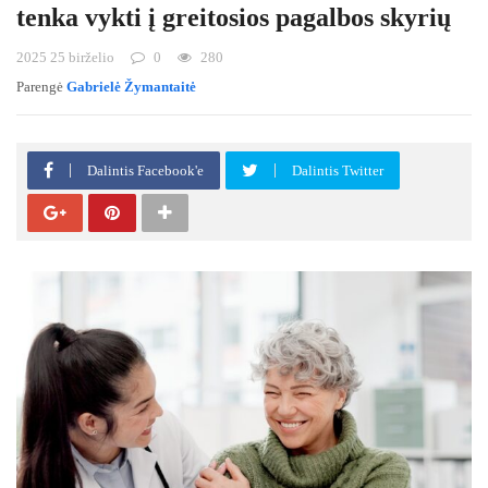
tenka vykti į greitosios pagalbos skyrių
2025 25 birželio
0
280
Parengė
Gabrielė Žymantaitė
Dalintis Facebook'e
Dalintis Twitter