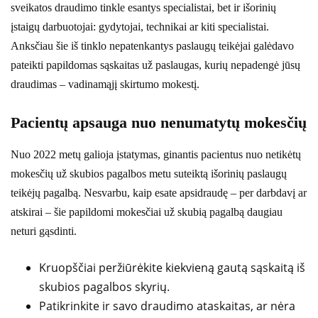
sveikatos draudimo tinkle esantys specialistai, bet ir išorinių
įstaigų darbuotojai: gydytojai, technikai ar kiti specialistai.
Anksčiau šie iš tinklo nepatenkantys paslaugų teikėjai galėdavo
pateikti papildomas sąskaitas už paslaugas, kurių nepadengė jūsų
draudimas – vadinamąjį skirtumo mokestį.
Pacientų apsauga nuo nenumatytų mokesčių
Nuo 2022 metų galioja įstatymas, ginantis pacientus nuo netikėtų
mokesčių už skubios pagalbos metu suteiktą išorinių paslaugų
teikėjų pagalbą. Nesvarbu, kaip esate apsidraudę – per darbdavį ar
atskirai – šie papildomi mokesčiai už skubią pagalbą daugiau
neturi gąsdinti.
Kruopščiai peržiūrėkite kiekvieną gautą sąskaitą iš
skubios pagalbos skyrių.
Patikrinkite ir savo draudimo ataskaitas, ar nėra