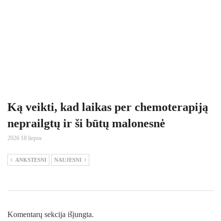
Ką veikti, kad laikas per chemoterapiją
neprailgtų ir ši būtų malonesnė
2026 18 liepos
ANKSTESNI
NAUJESNI
Komentarų sekcija išjungta.