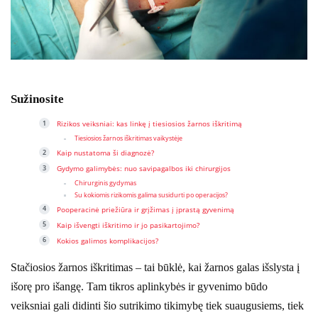
Sužinosite
Rizikos veiksniai: kas linkę į tiesiosios žarnos iškritimą
Tiesiosios žarnos iškritimas vaikystėje
Kaip nustatoma ši diagnozė?
Gydymo galimybės: nuo savipagalbos iki chirurgijos
Chirurginis gydymas
Su kokiomis rizikomis galima susidurti po operacijos?
Pooperacinė priežiūra ir grįžimas į įprastą gyvenimą
Kaip išvengti iškritimo ir jo pasikartojimo?
Kokios galimos komplikacijos?
Stačiosios žarnos iškritimas – tai būklė, kai žarnos galas išslysta į
išorę pro išangę. Tam tikros aplinkybės ir gyvenimo būdo
veiksniai gali didinti šio sutrikimo tikimybę tiek suaugusiems, tiek