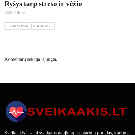
Ryšys tarp streso ir vėžio
2026 22 liepos
ANKSTESNI
NAUJESNI
Komentarų sekcija išjungta.
Sveikaakis.lt – tai sveikatos naujienų ir patarimų portalas, kuriame