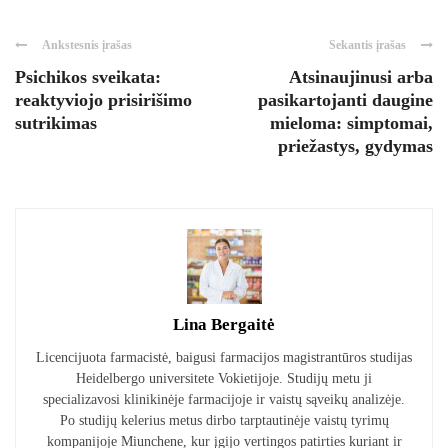
Ankstesnis įrašas
Sekantis įrašas
Psichikos sveikata:
Atsinaujinusi arba
reaktyviojo prisirišimo
pasikartojanti daugine
sutrikimas
mieloma: simptomai,
priežastys, gydymas
Lina Bergaitė
Licencijuota farmacistė, baigusi farmacijos magistrantūros studijas
Heidelbergo universitete Vokietijoje. Studijų metu ji
specializavosi klinikinėje farmacijoje ir vaistų sąveikų analizėje.
Po studijų kelerius metus dirbo tarptautinėje vaistų tyrimų
kompanijoje Miunchene, kur įgijo vertingos patirties kuriant ir