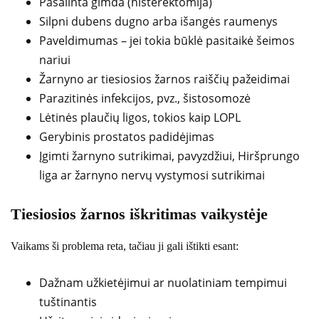
Pašalinta gimda (histerektomija)
Silpni dubens dugno arba išangės raumenys
Paveldimumas – jei tokia būklė pasitaikė šeimos
nariui
Žarnyno ar tiesiosios žarnos raiščių pažeidimai
Parazitinės infekcijos, pvz., šistosomozė
Lėtinės plaučių ligos, tokios kaip LOPL
Gerybinis prostatos padidėjimas
Įgimti žarnyno sutrikimai, pavyzdžiui, Hiršprungo
liga ar žarnyno nervų vystymosi sutrikimai
Tiesiosios žarnos iškritimas vaikystėje
Vaikams ši problema reta, tačiau ji gali ištikti esant:
Dažnam užkietėjimui ar nuolatiniam tempimui
tuštinantis