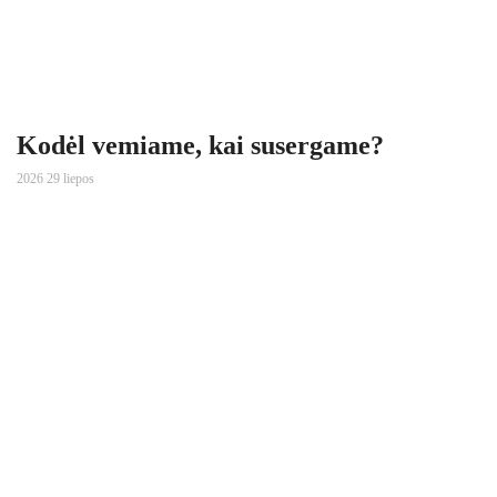
Kodėl vemiame, kai susergame?
2026 29 liepos