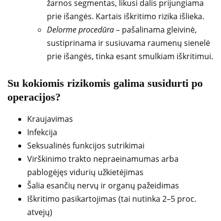
žarnos segmentas, likusi dalis prijungiama
prie išangės. Kartais iškritimo rizika išlieka.
Delorme procedūra
– pašalinama gleivinė,
sustiprinama ir susiuvama raumenų sienelė
prie išangės, tinka esant smulkiam iškritimui.
Su kokiomis rizikomis galima susidurti po
operacijos?
Kraujavimas
Infekcija
Seksualinės funkcijos sutrikimai
Virškinimo trakto nepraeinamumas arba
pablogėjęs vidurių užkietėjimas
Šalia esančių nervų ir organų pažeidimas
Iškritimo pasikartojimas (tai nutinka 2–5 proc.
atvejų)