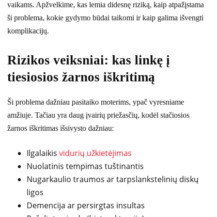
vaikams. Apžvelkime, kas lemia didesnę riziką, kaip atpažįstama
ši problema, kokie gydymo būdai taikomi ir kaip galima išvengti
komplikacijų.
Rizikos veiksniai: kas linkę į
tiesiosios žarnos iškritimą
Ši problema dažniau pasitaiko moterims, ypač vyresniame
amžiuje. Tačiau yra daug įvairių priežasčių, kodėl stačiosios
žarnos iškritimas išsivysto dažniau:
Ilgalaikis
vidurių užkietėjimas
Nuolatinis tempimas tuštinantis
Nugarkaulio traumos ar tarpslankstelinių diskų
ligos
Demencija ar persirgtas insultas