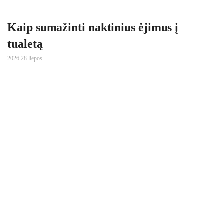
Kaip sumažinti naktinius ėjimus į
tualetą
2026 28 liepos