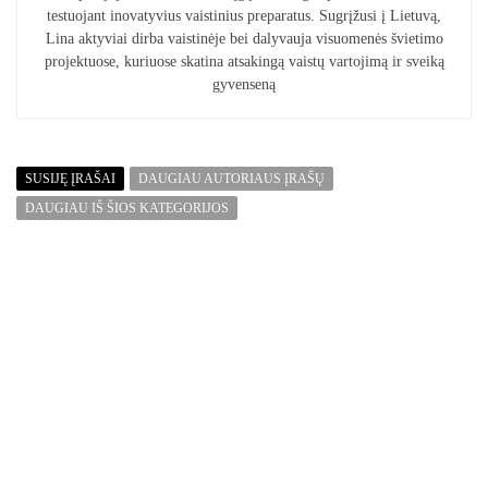
testuojant inovatyvius vaistinius preparatus. Sugrįžusi į Lietuvą,
Lina aktyviai dirba vaistinėje bei dalyvauja visuomenės švietimo
projektuose, kuriuose skatina atsakingą vaistų vartojimą ir sveiką
gyvenseną
SUSIJĘ ĮRAŠAI
DAUGIAU AUTORIAUS ĮRAŠŲ
DAUGIAU IŠ ŠIOS KATEGORIJOS