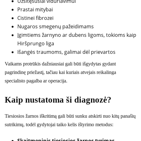
Užsitęsusiai viduriavimui
Prastai mitybai
Cistinei fibrozei
Nugaros smegenų pažeidimams
Įgimtiems žarnyno ar dubens ligoms, tokioms kaip
Hiršprungo liga
Išangės traumoms, galimai dėl prievartos
Vaikams protrūkis dažniausiai gali būti išgydytas gydant
pagrindinę priežastį, tačiau kai kuriais atvejais reikalinga
specialisto pagalba ar operacija.
Kaip nustatoma ši diagnozė?
Tiesiosios žarnos iškritimą gali būti sunku atskirti nuo kitų panašių
sutrikimų, todėl gydytojai taiko kelis ištyrimo metodus:
Skaitmeninis tiesiosios žarnos tyrimas
–