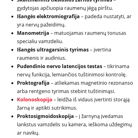
gydytojas apčiuopia raumenų jėgą pirštu.
Išangės elektromiografija
– padeda nustatyti, ar
yra nervų pažeidimų.
Manometrija
– matuojamas raumenų tonusas
specialiu vamzdeliu.
Išangės ultragarsinis tyrimas
– įvertina
raumenis ir audinius.
Pudendinio nervo latencijos testas
– tikrinama
nervų funkcija, lemiančios tuštinimosi kontrolę.
Proktografija
– atliekamas magnetinio rezonanso
arba rentgeno tyrimas stebint tuštinimąsi.
Kolonoskopija
– leidžia iš vidaus įvertinti storąją
žarną ir aptikti sutrikimus.
Proktosigmoidoskopija
– į žarnyną įvedamas
lankstus vamzdelis su kamera, ieškoma uždegimų
ar navikų.