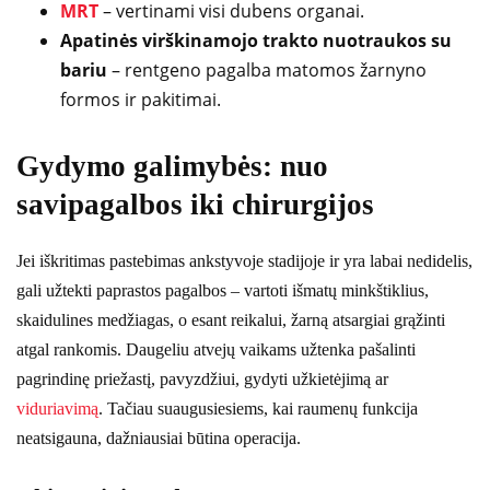
MRT
– vertinami visi dubens organai.
Apatinės virškinamojo trakto nuotraukos su
bariu
– rentgeno pagalba matomos žarnyno
formos ir pakitimai.
Gydymo galimybės: nuo
savipagalbos iki chirurgijos
Jei iškritimas pastebimas ankstyvoje stadijoje ir yra labai nedidelis,
gali užtekti paprastos pagalbos – vartoti išmatų minkštiklius,
skaidulines medžiagas, o esant reikalui, žarną atsargiai grąžinti
atgal rankomis. Daugeliu atvejų vaikams užtenka pašalinti
pagrindinę priežastį, pavyzdžiui, gydyti užkietėjimą ar
viduriavimą
. Tačiau suaugusiesiems, kai raumenų funkcija
neatsigauna, dažniausiai būtina operacija.