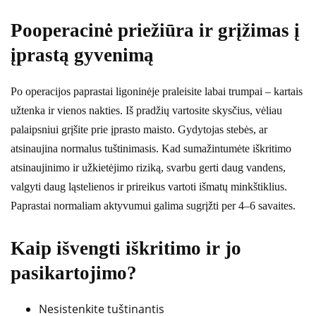
Pooperacinė priežiūra ir grįžimas į
įprastą gyvenimą
Po operacijos paprastai ligoninėje praleisite labai trumpai – kartais
užtenka ir vienos nakties. Iš pradžių vartosite skysčius, vėliau
palaipsniui grįšite prie įprasto maisto. Gydytojas stebės, ar
atsinaujina normalus tuštinimasis. Kad sumažintumėte iškritimo
atsinaujinimo ir užkietėjimo riziką, svarbu gerti daug vandens,
valgyti daug ląstelienos ir prireikus vartoti išmatų minkštiklius.
Paprastai normaliam aktyvumui galima sugrįžti per 4–6 savaites.
Kaip išvengti iškritimo ir jo
pasikartojimo?
Nesistenkite tuštinantis