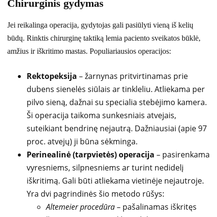
Chirurginis gydymas
Jei reikalinga operacija, gydytojas gali pasiūlyti vieną iš kelių
būdų. Rinktis chirurginę taktiką lemia paciento sveikatos būklė,
amžius ir iškritimo mastas. Populiariausios operacijos:
Rektopeksija
– žarnynas pritvirtinamas prie
dubens sienelės siūlais ar tinkleliu. Atliekama per
pilvo sieną, dažnai su specialia stebėjimo kamera.
Ši operacija taikoma sunkesniais atvejais,
suteikiant bendrinę nejautrą. Dažniausiai (apie 97
proc. atvejų) ji būna sėkminga.
Perinealinė (tarpvietės) operacija
– pasirenkama
vyresniems, silpnesniems ar turint nedidelį
iškritimą. Gali būti atliekama vietinėje nejautroje.
Yra dvi pagrindinės šio metodo rūšys:
Altemeier procedūra
– pašalinamas iškritęs