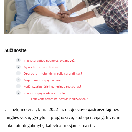
Sužinosite
Imunoterapijos naujovės gydant vėžį
Ką reiškia šie rezultatai?
Operacija – nebe vienintelis sprendimas?
Kaip imunoterapija veikia?
Kodėl svarbu ištirti genetines mutacijas?
Imunoterapijos ribos ir iššūkiai
Kada verta aptarti imunoterapiją su gydytoju?
71 metų moteriai, kurią 2022 m. diagnozavo gastroezofaginės
jungties vėžiu, gydytojai prognozavo, kad operacija gali visam
laikui atimti galimybę kalbėti ar mėgautis maistu.