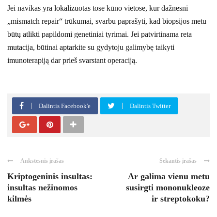
Jei navikas yra lokalizuotas tose kūno vietose, kur dažnesni
„mismatch repair“ trūkumai, svarbu paprašyti, kad biopsijos metu
būtų atlikti papildomi genetiniai tyrimai. Jei patvirtinama reta
mutacija, būtinai aptarkite su gydytoju galimybę taikyti
imunoterapiją dar prieš svarstant operaciją.
Dalintis Facebook'e
Dalintis Twitter
Ankstesnis įrašas
Sekantis įrašas
Kriptogeninis insultas:
Ar galima vienu metu
insultas nežinomos
susirgti mononukleoze
kilmės
ir streptokoku?