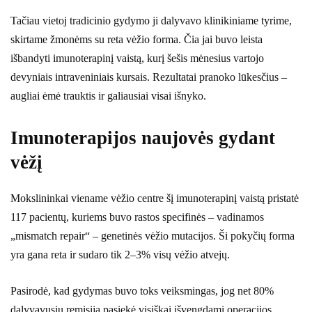
Tačiau vietoj tradicinio gydymo ji dalyvavo klinikiniame tyrime,
skirtame žmonėms su reta vėžio forma. Čia jai buvo leista
išbandyti imunoterapinį vaistą, kurį šešis mėnesius vartojo
devyniais intraveniniais kursais. Rezultatai pranoko lūkesčius –
augliai ėmė trauktis ir galiausiai visai išnyko.
Imunoterapijos naujovės gydant
vėžį
Mokslininkai viename vėžio centre šį imunoterapinį vaistą pristatė
117 pacientų, kuriems buvo rastos specifinės – vadinamos
„mismatch repair“ – genetinės vėžio mutacijos. Ši pokyčių forma
yra gana reta ir sudaro tik 2–3% visų vėžio atvejų.
Pasirodė, kad gydymas buvo toks veiksmingas, jog net 80%
dalyvavusių remisiją pasiekė visiškai išvengdami operacijos.