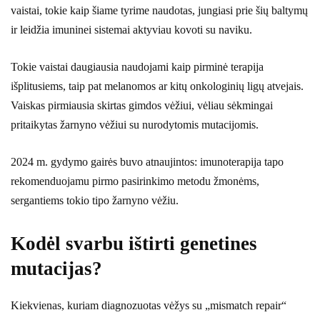
vaistai, tokie kaip šiame tyrime naudotas, jungiasi prie šių baltymų
ir leidžia imuninei sistemai aktyviau kovoti su naviku.
Tokie vaistai daugiausia naudojami kaip pirminė terapija
išplitusiems, taip pat melanomos ar kitų onkologinių ligų atvejais.
Vaiskas pirmiausia skirtas gimdos vėžiui, vėliau sėkmingai
pritaikytas žarnyno vėžiui su nurodytomis mutacijomis.
2024 m. gydymo gairės buvo atnaujintos: imunoterapija tapo
rekomenduojamu pirmo pasirinkimo metodu žmonėms,
sergantiems tokio tipo žarnyno vėžiu.
Kodėl svarbu ištirti genetines
mutacijas?
Kiekvienas, kuriam diagnozuotas vėžys su „mismatch repair“