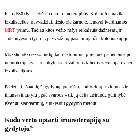
Kitas iššūkis – stebėsena po imunoterapijos. Kai kurios navikų
lokalizacijos, pavyzdžiui, tiesiojoje žarnoje, lengvai įvertinamos
MRT
tyrimu. Tačiau kitos vėžio rūšys reikalauja dažnesnių ir
sudėtingesnių tyrimų, pavyzdžiui, pasikartojančių kolonoskopijų.
Mokslininkai ieško būdų, kaip patobulinti priežiūrą pacientams po
imunoterapijos ir pritaikyti jos privalumus kitiems vėžio tipams bei
lokalizacijoms.
Pacientai, išbandę šį gydymą, pabrėžia, kad tyrimų tęstinumas ir
finansavimas yra ypač svarbūs – tik jų dėka atsiranda galimybė
išvengti standartinių, sunkesnių gydymo metodų.
Kada verta aptarti imunoterapiją su
gydytoju?