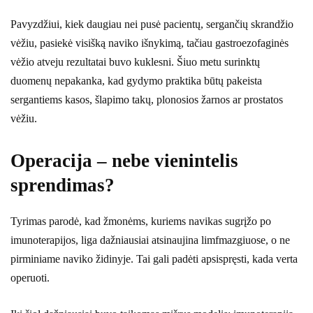
Pavyzdžiui, kiek daugiau nei pusė pacientų, sergančių skrandžio
vėžiu, pasiekė visišką naviko išnykimą, tačiau gastroezofaginės
vėžio atveju rezultatai buvo kuklesni. Šiuo metu surinktų
duomenų nepakanka, kad gydymo praktika būtų pakeista
sergantiems kasos, šlapimo takų, plonosios žarnos ar prostatos
vėžiu.
Operacija – nebe vienintelis
sprendimas?
Tyrimas parodė, kad žmonėms, kuriems navikas sugrįžo po
imunoterapijos, liga dažniausiai atsinaujina limfmazgiuose, o ne
pirminiame naviko židinyje. Tai gali padėti apsispręsti, kada verta
operuoti.