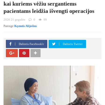
kai kuriems vėžiu sergantiems
pacientams leidžia išvengti operacijos
2026 21 gegužės
0
99
Parengė
Kęstutis Alijošius
Dalintis Facebook'e
Dalintis Twitter