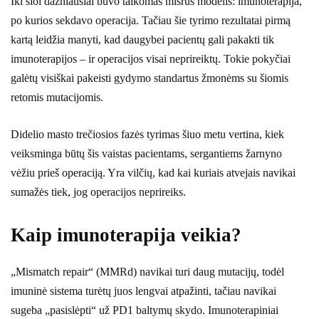
Iki šiol dažniausiai buvo taikomas mišrus modelis: imunoterapija,
po kurios sekdavo operacija. Tačiau šie tyrimo rezultatai pirmą
kartą leidžia manyti, kad daugybei pacientų gali pakakti tik
imunoterapijos – ir operacijos visai neprireiktų. Tokie pokyčiai
galėtų visiškai pakeisti gydymo standartus žmonėms su šiomis
retomis mutacijomis.
Didelio masto trečiosios fazės tyrimas šiuo metu vertina, kiek
veiksminga būtų šis vaistas pacientams, sergantiems žarnyno
vėžiu prieš operaciją. Yra vilčių, kad kai kuriais atvejais navikai
sumažės tiek, jog operacijos neprireiks.
Kaip imunoterapija veikia?
„Mismatch repair“ (MMRd) navikai turi daug mutacijų, todėl
imuninė sistema turėtų juos lengvai atpažinti, tačiau navikai
sugeba „pasislėpti“ už PD1 baltymų skydo. Imunoterapiniai