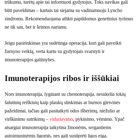
trūkumu, turėtų apie tai informuoti gydytojus. Toks navikas gali
būti paveldimas – kartais tai siejama su vadinamuoju Lyncho
sindromu. Rekomenduojama atlikti papildomus genetinius tyrimus
ne tik sau, bet ir šeimos nariams.
Jeigu pasirinkimas yra sudėtinga operacija, kuri gali paveikti
žarnyno veiklą, verta kartu su gydytojais svarstyti ir
imunoterapijos galimybes.
Imunoterapijos ribos ir iššūkiai
Nors imunoterapija, lyginant su chemoterapija, nesukelia tokių
šalutinių reiškinių kaip plaukų slinkimas ar burnos gleivinės
pažeidimai, tačiau gali pasitaikyti odos išbėrimų, niežulio ar
virškinimo sutrikimų –
viduriavimo
, pykinimo, vėmimo. Ypač
atsargiai imunoterapija taikytina žmonėms, sergantiems
autoimuninėmis ligomis, nes gali sustiprėti ligos eiga.