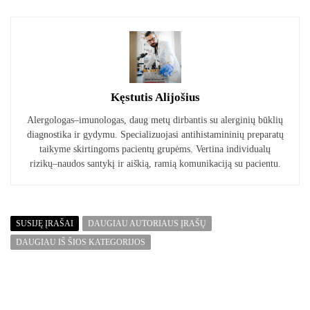
Kęstutis Alijošius
Alergologas–imunologas, daug metų dirbantis su alerginių būklių
diagnostika ir gydymu. Specializuojasi antihistamininių preparatų
taikyme skirtingoms pacientų grupėms. Vertina individualų
rizikų–naudos santykį ir aiškią, ramią komunikaciją su pacientu.
SUSIJĘ ĮRAŠAI
DAUGIAU AUTORIAUS ĮRAŠŲ
DAUGIAU IŠ ŠIOS KATEGORIJOS