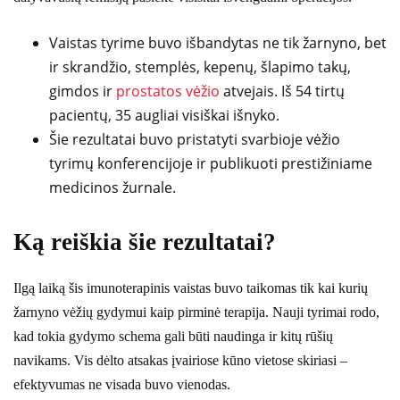
Vaistas tyrime buvo išbandytas ne tik žarnyno, bet
ir skrandžio, stemplės, kepenų, šlapimo takų,
gimdos ir
prostatos vėžio
atvejais. Iš 54 tirtų
pacientų, 35 augliai visiškai išnyko.
Šie rezultatai buvo pristatyti svarbioje vėžio
tyrimų konferencijoje ir publikuoti prestižiniame
medicinos žurnale.
Ką reiškia šie rezultatai?
Ilgą laiką šis imunoterapinis vaistas buvo taikomas tik kai kurių
žarnyno vėžių gydymui kaip pirminė terapija. Nauji tyrimai rodo,
kad tokia gydymo schema gali būti naudinga ir kitų rūšių
navikams. Vis dėlto atsakas įvairiose kūno vietose skiriasi –
efektyvumas ne visada buvo vienodas.