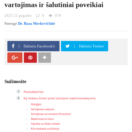
vartojimas ir šalutiniai poveikiai
2025 23 gegužės
0
679
Parengė
Dr. Rasa Merkevičiūtė
Dalintis Facebook'e
Dalintis Twitter
Sužinosite
Panaudojimas
Ką reikėtų žinoti prieš vartojant adalimumabą-atto
Alergijos
Vartojimas vaikams
Vartojimas vyresniems žmonėms
Maitinimas krūtimi
Sąveika su kitais vaistais
Kiti sveikatos sutrikimai