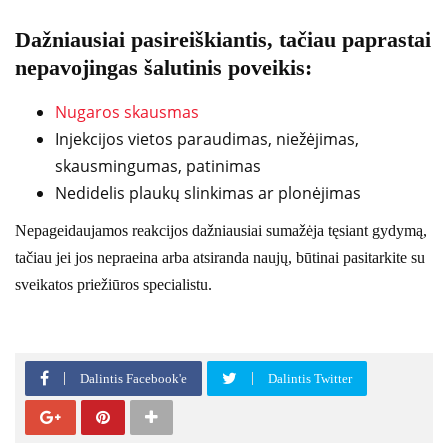
Dažniausiai pasireiškiantis, tačiau paprastai
nepavojingas šalutinis poveikis:
Nugaros skausmas
Injekcijos vietos paraudimas, niežėjimas,
skausmingumas, patinimas
Nedidelis plaukų slinkimas ar plonėjimas
Nepageidaujamos reakcijos dažniausiai sumažėja tęsiant gydymą,
tačiau jei jos nepraeina arba atsiranda naujų, būtinai pasitarkite su
sveikatos priežiūros specialistu.
Dalintis Facebook'e
Dalintis Twitter