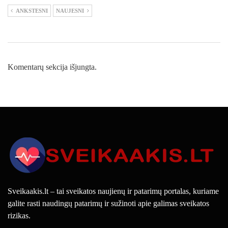
ANKSTESNI
NAUJESNI
Komentarų sekcija išjungta.
Sveikaakis.lt – tai sveikatos naujienų ir patarimų portalas, kuriame
galite rasti naudingų patarimų ir sužinoti apie galimas sveikatos
rizikas.