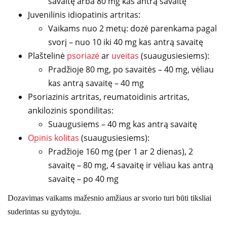
savaitę arba 80 mg kas antrą savaitę
Juvenilinis idiopatinis artritas:
Vaikams nuo 2 metų: dozė parenkama pagal
svorį – nuo 10 iki 40 mg kas antrą savaitę
Plaštelinė
psoriazė
ar
uveitas
(suaugusiesiems):
Pradžioje 80 mg, po savaitės – 40 mg, vėliau
kas antrą savaitę – 40 mg
Psoriazinis artritas, reumatoidinis artritas,
ankilozinis spondilitas:
Suaugusiems – 40 mg kas antrą savaitę
Opinis kolitas
(suaugusiesiems):
Pradžioje 160 mg (per 1 ar 2 dienas), 2
savaitę – 80 mg, 4 savaitę ir vėliau kas antrą
savaitę – po 40 mg
Dozavimas vaikams mažesnio amžiaus ar svorio turi būti tiksliai
suderintas su gydytoju.