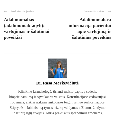
Ankstesnis įrašas
Sekantis įrašas
Adalimumabas
Adalimumabas:
(adalimumab-aqvh):
informacija pacientui
vartojimas ir šalutiniai
apie vartojimą ir
poveikiai
šalutinius poveikius
Dr. Rasa Merkevičiūtė
Klinikinė farmakologė, tirianti maisto papildų sudėtis,
bioprieinamumą ir sąveikas su vaistais. Konsultacijose vadovaujasi
įrodymais, aiškiai atskiria rinkodaros teiginius nuo realios naudos.
Stiprybės – kritinis mąstymas, rizikų valdymas nėštumo, žindymo
ir lėtinių ligų atvejais. Kuria praktiškus sprendimus žmonėms,