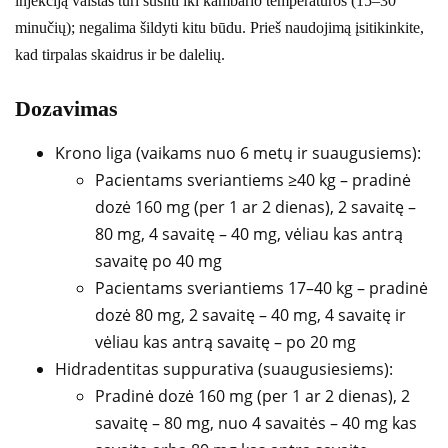
injekciją vaistas turi sušilti iki kambario temperatūros (15–30
minučių); negalima šildyti kitu būdu. Prieš naudojimą įsitikinkite,
kad tirpalas skaidrus ir be dalelių.
Dozavimas
Krono liga (vaikams nuo 6 metų ir suaugusiems):
Pacientams sveriantiems ≥40 kg – pradinė
dozė 160 mg (per 1 ar 2 dienas), 2 savaitę –
80 mg, 4 savaitę – 40 mg, vėliau kas antrą
savaitę po 40 mg
Pacientams sveriantiems 17–40 kg – pradinė
dozė 80 mg, 2 savaitę – 40 mg, 4 savaitę ir
vėliau kas antrą savaitę – po 20 mg
Hidradentitas suppurativa (suaugusiesiems):
Pradinė dozė 160 mg (per 1 ar 2 dienas), 2
savaitę – 80 mg, nuo 4 savaitės – 40 mg kas