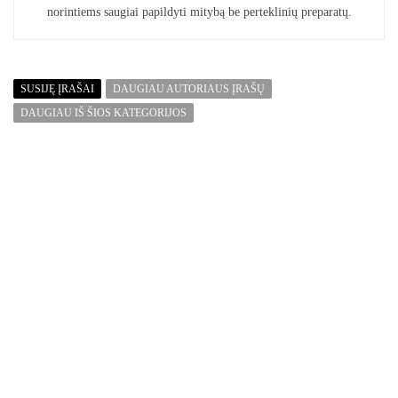
norintiems saugiai papildyti mitybą be perteklinių preparatų.
SUSIJĘ ĮRAŠAI
DAUGIAU AUTORIAUS ĮRAŠŲ
DAUGIAU IŠ ŠIOS KATEGORIJOS