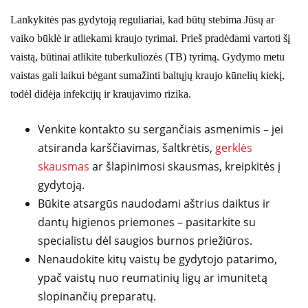
Lankykitės pas gydytoją reguliariai, kad būtų stebima Jūsų ar
vaiko būklė ir atliekami kraujo tyrimai. Prieš pradėdami vartoti šį
vaistą, būtinai atlikite tuberkuliozės (TB) tyrimą. Gydymo metu
vaistas gali laikui bėgant sumažinti baltųjų kraujo kūnelių kiekį,
todėl didėja infekcijų ir kraujavimo rizika.
Venkite kontakto su sergančiais asmenimis – jei
atsiranda karščiavimas, šaltkrėtis,
gerklės
skausmas
ar šlapinimosi skausmas, kreipkitės į
gydytoją.
Būkite atsargūs naudodami aštrius daiktus ir
dantų higienos priemones – pasitarkite su
specialistu dėl saugios burnos priežiūros.
Nenaudokite kitų vaistų be gydytojo patarimo,
ypač vaistų nuo reumatinių ligų ar imunitetą
slopinančių preparatų.