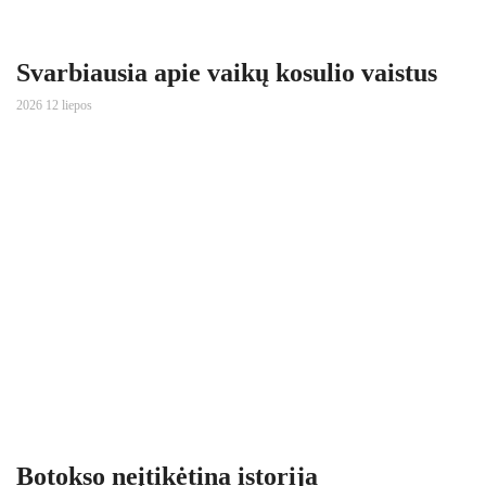
Svarbiausia apie vaikų kosulio vaistus
2026 12 liepos
Botokso neįtikėtina istorija