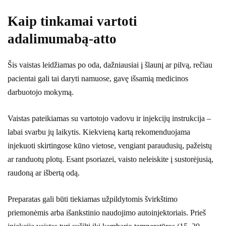
Kaip tinkamai vartoti
adalimumabą-atto
Šis vaistas leidžiamas po oda, dažniausiai į šlaunį ar pilvą, rečiau
pacientai gali tai daryti namuose, gavę išsamią medicinos
darbuotojo mokymą.
Vaistas pateikiamas su vartotojo vadovu ir injekcijų instrukcija –
labai svarbu jų laikytis. Kiekvieną kartą rekomenduojama
injekuoti skirtingose kūno vietose, vengiant paraudusių, pažeistų
ar randuotų plotų. Esant psoriazei, vaisto neleiskite į sustorėjusią,
raudoną ar išbertą odą.
Preparatas gali būti tiekiamas užpildytomis švirkštimo
priemonėmis arba išankstinio naudojimo autoinjektoriais. Prieš