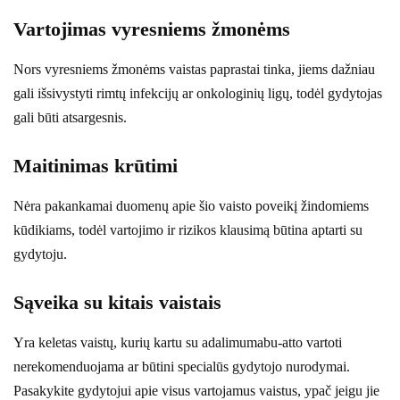
Vartojimas vyresniems žmonėms
Nors vyresniems žmonėms vaistas paprastai tinka, jiems dažniau
gali išsivystyti rimtų infekcijų ar onkologinių ligų, todėl gydytojas
gali būti atsargesnis.
Maitinimas krūtimi
Nėra pakankamai duomenų apie šio vaisto poveikį žindomiems
kūdikiams, todėl vartojimo ir rizikos klausimą būtina aptarti su
gydytoju.
Sąveika su kitais vaistais
Yra keletas vaistų, kurių kartu su adalimumabu-atto vartoti
nerekomenduojama ar būtini specialūs gydytojo nurodymai.
Pasakykite gydytojui apie visus vartojamus vaistus, ypač jeigu jie