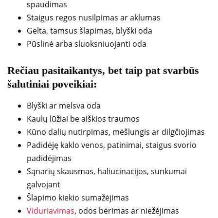
spaudimas
Staigus regos nusilpimas ar aklumas
Gelta, tamsus šlapimas, blyški oda
Pūslinė arba sluoksniuojanti oda
Rečiau pasitaikantys, bet taip pat svarbūs
šalutiniai poveikiai:
Blyški ar melsva oda
Kaulų lūžiai be aiškios traumos
Kūno dalių nutirpimas, mėšlungis ar dilgčiojimas
Padidėję kaklo venos, patinimai, staigus svorio
padidėjimas
Sąnarių skausmas, haliucinacijos, sunkumai
galvojant
Šlapimo kiekio sumažėjimas
Viduriavimas
, odos bėrimas ar niežėjimas