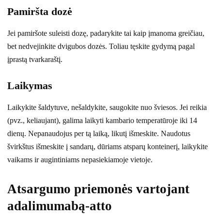
Pamiršta dozė
Jei pamiršote suleisti dozę, padarykite tai kaip įmanoma greičiau,
bet nedvejinkite dvigubos dozės. Toliau tęskite gydymą pagal
įprastą tvarkaraštį.
Laikymas
Laikykite šaldytuve, nešaldykite, saugokite nuo šviesos. Jei reikia
(pvz., keliaujant), galima laikyti kambario temperatūroje iki 14
dienų. Nepanaudojus per tą laiką, likutį išmeskite. Naudotus
švirkštus išmeskite į sandarų, dūriams atsparų konteinerį, laikykite
vaikams ir augintiniams nepasiekiamoje vietoje.
Atsargumo priemonės vartojant
adalimumabą-atto