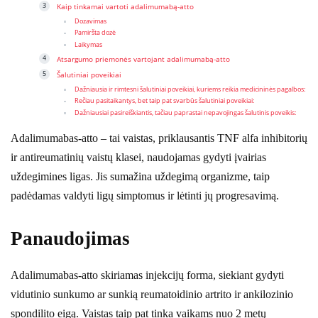
Kaip tinkamai vartoti adalimumabą-atto
Dozavimas
Pamiršta dozė
Laikymas
Atsargumo priemonės vartojant adalimumabą-atto
Šalutiniai poveikiai
Dažniausia ir rimtesni šalutiniai poveikiai, kuriems reikia medicininės pagalbos:
Rečiau pasitaikantys, bet taip pat svarbūs šalutiniai poveikiai:
Dažniausiai pasireiškiantis, tačiau paprastai nepavojingas šalutinis poveikis:
Adalimumabas-atto – tai vaistas, priklausantis TNF alfa inhibitorių
ir antireumatinių vaistų klasei, naudojamas gydyti įvairias
uždegimines ligas. Jis sumažina uždegimą organizme, taip
padėdamas valdyti ligų simptomus ir lėtinti jų progresavimą.
Panaudojimas
Adalimumabas-atto skiriamas injekcijų forma, siekiant gydyti
vidutinio sunkumo ar sunkią reumatoidinio artrito ir ankilozinio
spondilito eigą. Vaistas taip pat tinka vaikams nuo 2 metų