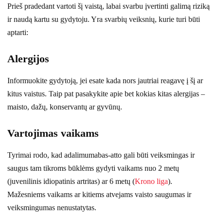
Prieš pradedant vartoti šį vaistą, labai svarbu įvertinti galimą riziką
ir naudą kartu su gydytoju. Yra svarbių veiksnių, kurie turi būti
aptarti:
Alergijos
Informuokite gydytoją, jei esate kada nors jautriai reagavę į šį ar
kitus vaistus. Taip pat pasakykite apie bet kokias kitas alergijas –
maisto, dažų, konservantų ar gyvūnų.
Vartojimas vaikams
Tyrimai rodo, kad adalimumabas-atto gali būti veiksmingas ir
saugus tam tikroms būklėms gydyti vaikams nuo 2 metų
(juvenilinis idiopatinis artritas) ar 6 metų (
Krono liga
).
Mažesniems vaikams ar kitiems atvejams vaisto saugumas ir
veiksmingumas nenustatytas.