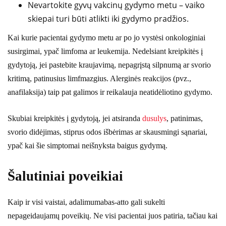
Nevartokite gyvų vakcinų gydymo metu – vaiko
skiepai turi būti atlikti iki gydymo pradžios.
Kai kurie pacientai gydymo metu ar po jo vystėsi onkologiniai
susirgimai, ypač limfoma ar leukemija. Nedelsiant kreipkitės į
gydytoją, jei pastebite kraujavimą, nepagrįstą silpnumą ar svorio
kritimą, patinusius limfmazgius. Alerginės reakcijos (pvz.,
anafilaksija) taip pat galimos ir reikalauja neatidėliotino gydymo.
Skubiai kreipkitės į gydytoją, jei atsiranda
dusulys
, patinimas,
svorio didėjimas, stiprus odos išbėrimas ar skausmingi sąnariai,
ypač kai šie simptomai neišnyksta baigus gydymą.
Šalutiniai poveikiai
Kaip ir visi vaistai, adalimumabas-atto gali sukelti
nepageidaujamų poveikių. Ne visi pacientai juos patiria, tačiau kai