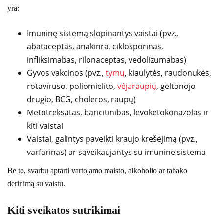
yra:
Imuninę sistemą slopinantys vaistai (pvz.,
abataceptas, anakinra, ciklosporinas,
infliksimabas, rilonaceptas, vedolizumabas)
Gyvos vakcinos (pvz.,
tymų
, kiaulytės, raudonukės,
rotaviruso, poliomielito,
vėjaraupių
, geltonojo
drugio, BCG, choleros, raupų)
Metotreksatas, baricitinibas, levoketokonazolas ir
kiti vaistai
Vaistai, galintys paveikti kraujo krešėjimą (pvz.,
varfarinas) ar sąveikaujantys su imunine sistema
Be to, svarbu aptarti vartojamo maisto, alkoholio ar tabako
derinimą su vaistu.
Kiti sveikatos sutrikimai