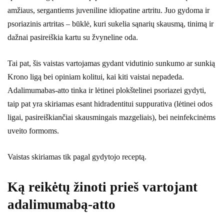
amžiaus, sergantiems juveniline idiopatine artritu. Juo gydoma ir
psoriazinis artritas – būklė, kuri sukelia sąnarių skausmą, tinimą ir
dažnai pasireiškia kartu su žvyneline oda.
Tai pat, šis vaistas vartojamas gydant vidutinio sunkumo ar sunkią
Krono ligą bei opiniam kolitui, kai kiti vaistai nepadeda.
Adalimumabas-atto tinka ir lėtinei plokštelinei psoriazei gydyti,
taip pat yra skiriamas esant hidradentitui suppurativa (lėtinei odos
ligai, pasireiškiančiai skausmingais mazgeliais), bei neinfekcinėms
uveito formoms.
Vaistas skiriamas tik pagal gydytojo receptą.
Ką reikėtų žinoti prieš vartojant
adalimumabą-atto