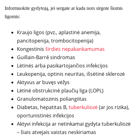
Informuokite gydytoją, jei sergate ar kada nors sirgote šiomis
ligomis:
Kraujo ligos (pvz., aplastinė anemija,
pancitopenija, trombocitopenija)
Kongestinis
širdies nepakankamumas
Guillain-Barré sindromas
Lėtinės arba pasikartojančios infekcijos
Leukopenija, optinis neuritas, išsėtinė sklerozė
Aktyvus ar buvęs vėžys
Lėtinė obstrukcinė plaučių liga (LOPL)
Granulomatozinis poliangiitas
Diabetas, hepatitas B,
tuberkuliozė
(ar jos rizika),
oportunistinės infekcijos
Aktyvi infekcija ar netinkamai gydyta tuberkuliozė
– šiais atvejais vaistas neskiriamas