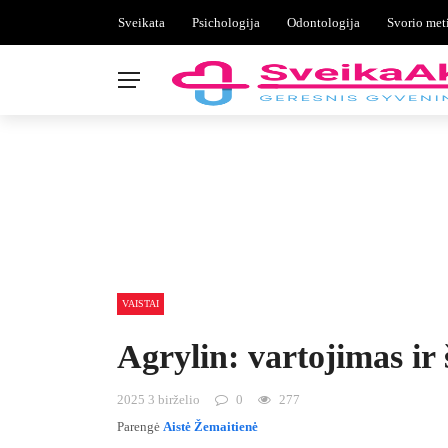
Sveikata
Psichologija
Odontologija
Svorio met
VAISTAI
Agrylin: vartojimas ir 
2025 3 birželio
0
277
Parengė
Aistė Žemaitienė