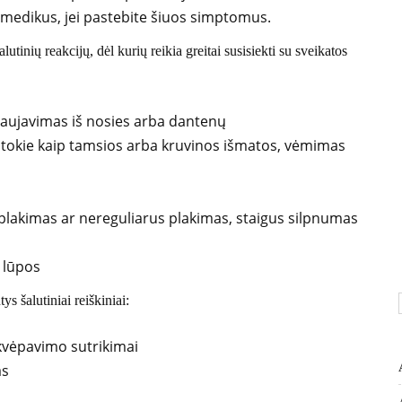
į medikus, jei pastebite šiuos simptomus.
lutinių reakcijų, dėl kurių reikia greitai susisiekti su sveikatos
raujavimas iš nosies arba dantenų
 tokie kaip tamsios arba kruvinos išmatos, vėmimas
plakimas ar nereguliarus plakimas, staigus silpnumas
r lūpos
s šalutiniai reiškiniai:
 kvėpavimo sutrikimai
as