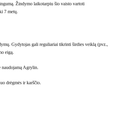
singumą. Žindymo laikotarpiu šio vaisto vartoti
ki 7 metų.
ymų. Gydytojas gali reguliariai tikrinti širdies veiklą (pvz.,
mo eigą.
pie naudojamą Agrylin.
uo drėgmės ir karščio.