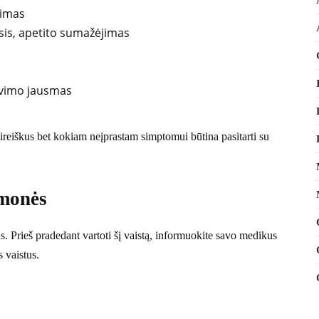
pimas
sis, apetito sumažėjimas
avimo jausmas
pasireiškus bet kokiam neįprastam simptomui būtina pasitarti su
emonės
s. Prieš pradedant vartoti šį vaistą, informuokite savo medikus
 vaistus.