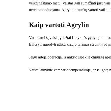
veikti nėštumo metu. Vaistas gali sumažinti jūsų vai
nerekomenduojama. Agrylin neturėtų vartoti vaikai i
Kaip vartoti Agrylin
Vartodami šį vaistą griežtai laikykitės gydytojo nurod
EKG) ir nurodyti atlikti kraujo tyrimus stebint gydy
Jeigu artėja operacija, iš anksto įspėkite chirurgą a
Vaistą laikykite kambario temperatūroje, apsaugotą n