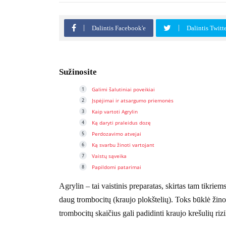
Dalintis Facebook'e
Dalintis Twitt
Sužinosite
Galimi šalutiniai poveikiai
Įspėjimai ir atsargumo priemonės
Kaip vartoti Agrylin
Ką daryti praleidus dozę
Perdozavimo atvejai
Ką svarbu žinoti vartojant
Vaistų sąveika
Papildomi patarimai
Agrylin – tai vaistinis preparatas, skirtas tam tikrie
daug trombocitų (kraujo plokštelių). Toks būklė žin
trombocitų skaičius gali padidinti kraujo krešulių riz