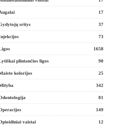
Antihistamininiai vaistai
17
Augalai
17
Gydytojų sritys
37
Injekcijos
73
Ligos
1658
Lytiškai plintančios ligos
90
Maisto kolorijos
25
Mityba
342
Odontologija
81
Operacijos
149
Opioidiniai vaistai
12