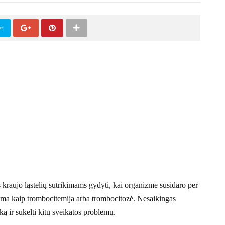
er
ms kraujo ląstelių sutrikimams gydyti, kai organizme susidaro per
oma kaip trombocitemija arba trombocitozė. Nesaikingas
iką ir sukelti kitų sveikatos problemų.