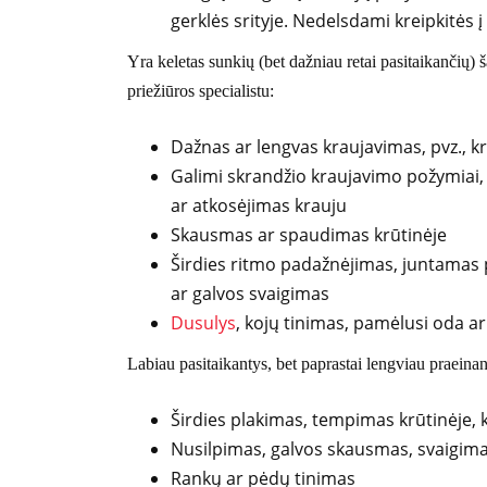
gerklės srityje. Nedelsdami kreipkitės 
Yra keletas sunkių (bet dažniau retai pasitaikančių) ša
priežiūros specialistu:
Dažnas ar lengvas kraujavimas, pvz., k
Galimi skrandžio kraujavimo požymiai,
ar atkosėjimas krauju
Skausmas ar spaudimas krūtinėje
Širdies ritmo padažnėjimas, juntamas 
ar galvos svaigimas
Dusulys
, kojų tinimas, pamėlusi oda a
Labiau pasitaikantys, bet paprastai lengviau praeinanty
Širdies plakimas, tempimas krūtinėje,
Nusilpimas, galvos skausmas, svaigim
Rankų ar pėdų tinimas