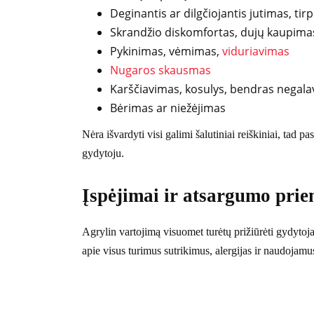
Deginantis ar dilgčiojantis jutimas, tir
Skrandžio diskomfortas, dujų kaupima
Pykinimas, vėmimas,
viduriavimas
Nugaros skausmas
Karščiavimas, kosulys, bendras negal
Bėrimas ar niežėjimas
Nėra išvardyti visi galimi šalutiniai reiškiniai, tad 
gydytoju.
Įspėjimai ir atsargumo pri
Agrylin vartojimą visuomet turėtų prižiūrėti gydytoja
apie visus turimus sutrikimus, alergijas ir naudojamus