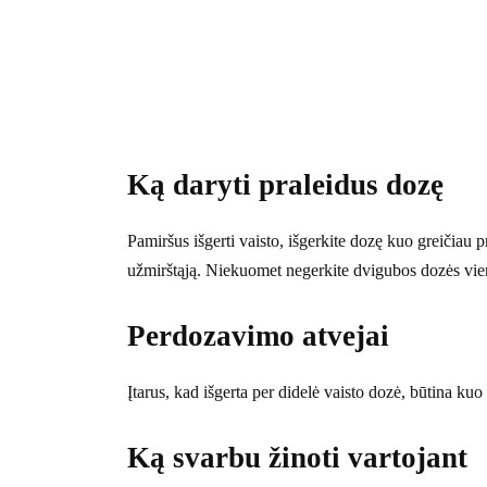
Ką daryti praleidus dozę
Pamiršus išgerti vaisto, išgerkite dozę kuo greičiau pr
užmirštąją. Niekuomet negerkite dvigubos dozės vi
Perdozavimo atvejai
Įtarus, kad išgerta per didelė vaisto dozė, būtina kuo
Ką svarbu žinoti vartojant