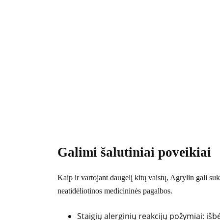
Galimi šalutiniai poveikiai
Kaip ir vartojant daugelį kitų vaistų, Agrylin gali su
neatidėliotinos medicininės pagalbos.
Staigių alerginių reakcijų požymiai: i