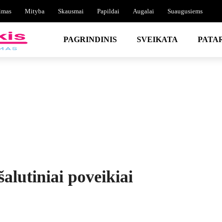
imas
Mityba
Skausmai
Papildai
Augalai
Suaugusiems
PAGRINDINIS
SVEIKATA
PATA
šalutiniai poveikiai