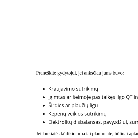
Praneškite gydytojui, jei anksčiau jums buvo:
Kraujavimo sutrikimų
Įgimtas ar šeimoje pasitaikęs ilgo QT 
Širdies ar plaučių ligų
Kepenų veiklos sutrikimų
Elektrolitų disbalansas, pavyzdžiui, sum
Jei laukiatės kūdikio arba tai planuojate, būtinai apta