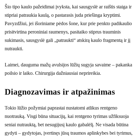
Šio tipo kaulo pažeidimai įvyksta, kai sausgyslė ar raištis staiga ir
stipriai patraukia kaulą, o pastarasis juda priešinga kryptimi.
Pavyzdžiui, jei išoriniame pėdos šone, kur prie penkto padikaulio
prisitvirtina peroniniai raumenys, pasitaiko stiprus trauminis
sukimasis, sausgyslė gali „patraukti“ atskirą kaulo fragmentą ir jį
nutraukti.
Laimei, dauguma mažų avulsijos lūžių sugyja savaime – pakanka
poilsio ir laiko. Chirurgija dažniausiai neprireikia.
Diagnozavimas ir atpažinimas
Tokio lūžio požymiai paprastai nustatomi atlikus rentgeno
nuotrauką. Visgi būna situacijų, kai rentgeno tyrimas užfiksuoja
seniai nutrauktą, bet nesugijusį kaulo gabalėlį. Ne visada būtina
gydyti – gydytojas, įvertinęs jūsų traumos aplinkybes bei tyrimus,