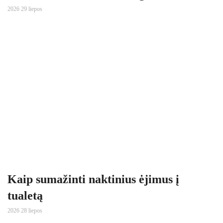
2026 29 liepos
Kaip sumažinti naktinius ėjimus į
tualetą
2026 28 liepos