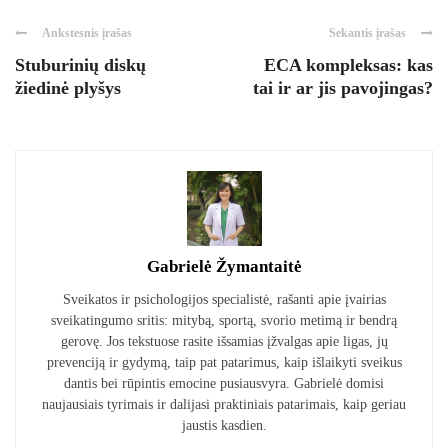
Ankstesnis įrašas
Sekantis įrašas
Stuburinių diskų
ECA kompleksas: kas
žiedinė plyšys
tai ir ar jis pavojingas?
Gabrielė Žymantaitė
Sveikatos ir psichologijos specialistė, rašanti apie įvairias
sveikatingumo sritis: mitybą, sportą, svorio metimą ir bendrą
gerovę. Jos tekstuose rasite išsamias įžvalgas apie ligas, jų
prevenciją ir gydymą, taip pat patarimus, kaip išlaikyti sveikus
dantis bei rūpintis emocine pusiausvyra. Gabrielė domisi
naujausiais tyrimais ir dalijasi praktiniais patarimais, kaip geriau
jaustis kasdien.