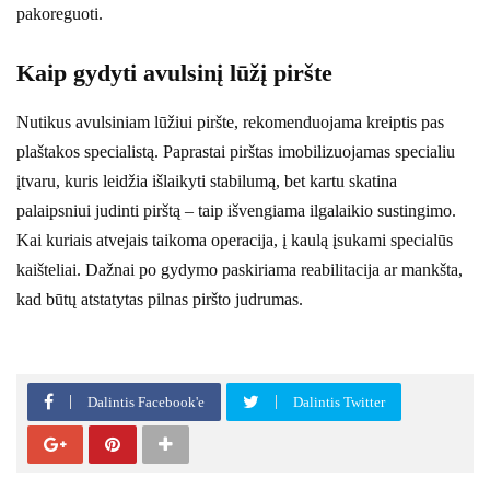
pakoreguoti.
Kaip gydyti avulsinį lūžį piršte
Nutikus avulsiniam lūžiui piršte, rekomenduojama kreiptis pas
plaštakos specialistą. Paprastai pirštas imobilizuojamas specialiu
įtvaru, kuris leidžia išlaikyti stabilumą, bet kartu skatina
palaipsniui judinti pirštą – taip išvengiama ilgalaikio sustingimo.
Kai kuriais atvejais taikoma operacija, į kaulą įsukami specialūs
kaišteliai. Dažnai po gydymo paskiriama reabilitacija ar mankšta,
kad būtų atstatytas pilnas piršto judrumas.
Dalintis Facebook'e
Dalintis Twitter