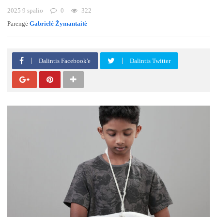
2025 9 spalio
0
322
Parengė
Gabrielė Žymantaitė
Dalintis Facebook'e
Dalintis Twitter