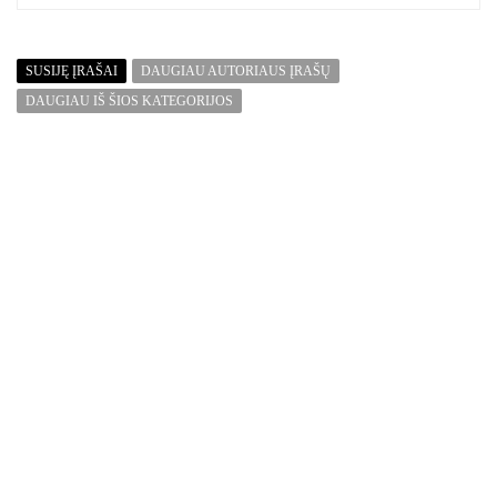
SUSIJĘ ĮRAŠAI
DAUGIAU AUTORIAUS ĮRAŠŲ
DAUGIAU IŠ ŠIOS KATEGORIJOS