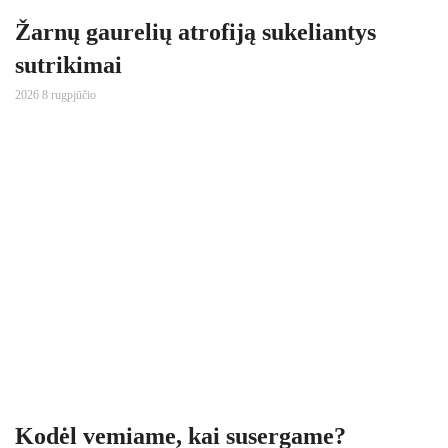
Žarnų gaurelių atrofiją sukeliantys
sutrikimai
2026 8 rugpjūčio
Kodėl vemiame, kai susergame?