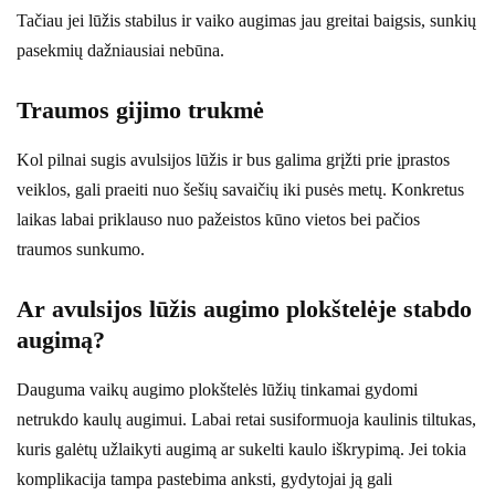
Tačiau jei lūžis stabilus ir vaiko augimas jau greitai baigsis, sunkių
pasekmių dažniausiai nebūna.
Traumos gijimo trukmė
Kol pilnai sugis avulsijos lūžis ir bus galima grįžti prie įprastos
veiklos, gali praeiti nuo šešių savaičių iki pusės metų. Konkretus
laikas labai priklauso nuo pažeistos kūno vietos bei pačios
traumos sunkumo.
Ar avulsijos lūžis augimo plokštelėje stabdo
augimą?
Dauguma vaikų augimo plokštelės lūžių tinkamai gydomi
netrukdo kaulų augimui. Labai retai susiformuoja kaulinis tiltukas,
kuris galėtų užlaikyti augimą ar sukelti kaulo iškrypimą. Jei tokia
komplikacija tampa pastebima anksti, gydytojai ją gali