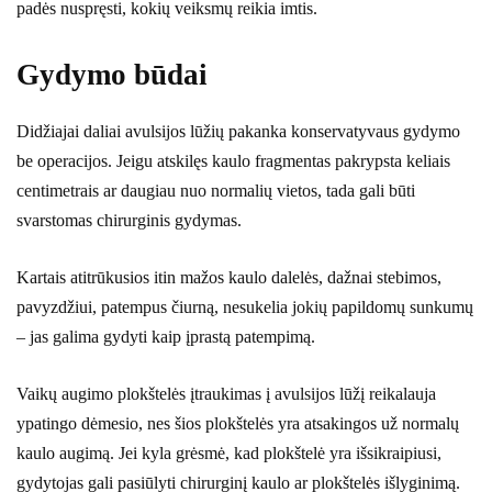
padės nuspręsti, kokių veiksmų reikia imtis.
Gydymo būdai
Didžiajai daliai avulsijos lūžių pakanka konservatyvaus gydymo
be operacijos. Jeigu atskilęs kaulo fragmentas pakrypsta keliais
centimetrais ar daugiau nuo normalių vietos, tada gali būti
svarstomas chirurginis gydymas.
Kartais atitrūkusios itin mažos kaulo dalelės, dažnai stebimos,
pavyzdžiui, patempus čiurną, nesukelia jokių papildomų sunkumų
– jas galima gydyti kaip įprastą patempimą.
Vaikų augimo plokštelės įtraukimas į avulsijos lūžį reikalauja
ypatingo dėmesio, nes šios plokštelės yra atsakingos už normalų
kaulo augimą. Jei kyla grėsmė, kad plokštelė yra išsikraipiusi,
gydytojas gali pasiūlyti chirurginį kaulo ar plokštelės išlyginimą.