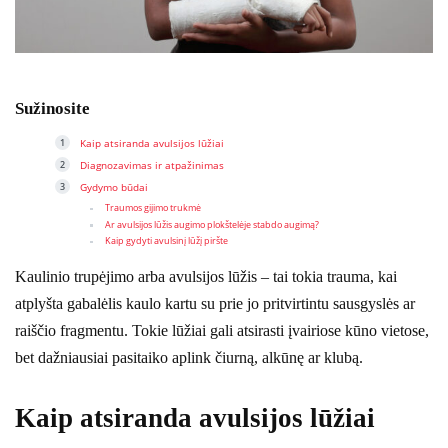
Sužinosite
Kaip atsiranda avulsijos lūžiai
Diagnozavimas ir atpažinimas
Gydymo būdai
Traumos gijimo trukmė
Ar avulsijos lūžis augimo plokštelėje stabdo augimą?
Kaip gydyti avulsinį lūžį piršte
Kaulinio trupėjimo arba avulsijos lūžis – tai tokia trauma, kai
atplyšta gabalėlis kaulo kartu su prie jo pritvirtintu sausgyslės ar
raiščio fragmentu. Tokie lūžiai gali atsirasti įvairiose kūno vietose,
bet dažniausiai pasitaiko aplink čiurną, alkūnę ar klubą.
Kaip atsiranda avulsijos lūžiai