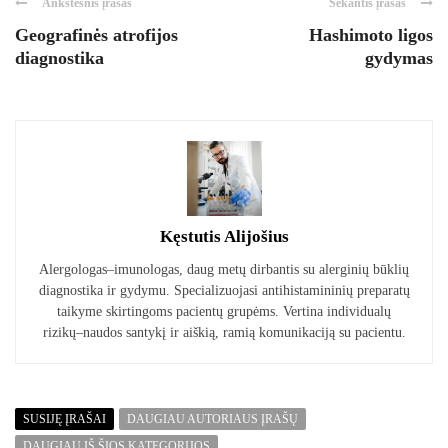
Ankstesnis įrašas
Sekantis įrašas
Geografinės atrofijos
Hashimoto ligos
diagnostika
gydymas
Kęstutis Alijošius
Alergologas–imunologas, daug metų dirbantis su alerginių būklių
diagnostika ir gydymu. Specializuojasi antihistamininių preparatų
taikyme skirtingoms pacientų grupėms. Vertina individualų
rizikų–naudos santykį ir aiškią, ramią komunikaciją su pacientu.
SUSIJĘ ĮRAŠAI
DAUGIAU AUTORIAUS ĮRAŠŲ
DAUGIAU IŠ ŠIOS KATEGORIJOS