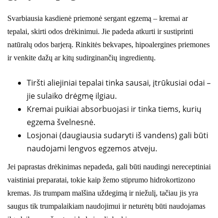
Svarbiausia kasdienė priemonė sergant egzemą – kremai ar
tepalai, skirti odos drėkinimui. Jie padeda atkurti ir sustiprinti
natūralų odos barjerą. Rinkitės bekvapes, hipoalergines priemones
ir venkite dažų ar kitų sudirginančių ingredientų.
Tiršti aliejiniai tepalai tinka sausai, įtrūkusiai odai –
jie sulaiko drėgmę ilgiau.
Kremai puikiai absorbuojasi ir tinka tiems, kurių
egzema švelnesnė.
Losjonai (daugiausia sudaryti iš vandens) gali būti
naudojami lengvos egzemos atveju.
Jei paprastas drėkinimas nepadeda, gali būti naudingi nereceptiniai
vaistiniai preparatai, tokie kaip žemo stiprumo hidrokortizono
kremas. Jis trumpam malšina uždegimą ir niežulį, tačiau jis yra
saugus tik trumpalaikiam naudojimui ir neturėtų būti naudojamas