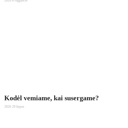
2026 8 rugpjūčio
Kodėl vemiame, kai susergame?
2026 29 liepos