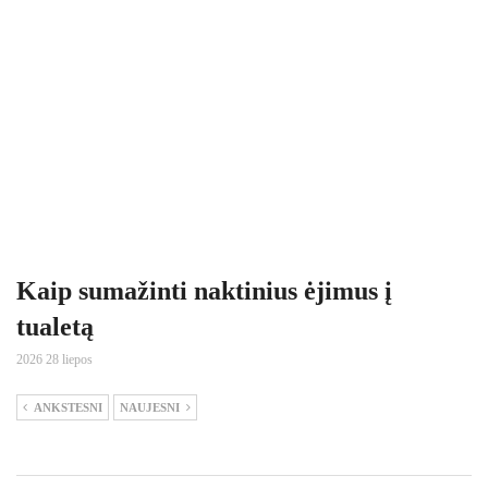
Kaip sumažinti naktinius ėjimus į
tualetą
2026 28 liepos
ANKSTESNI
NAUJESNI