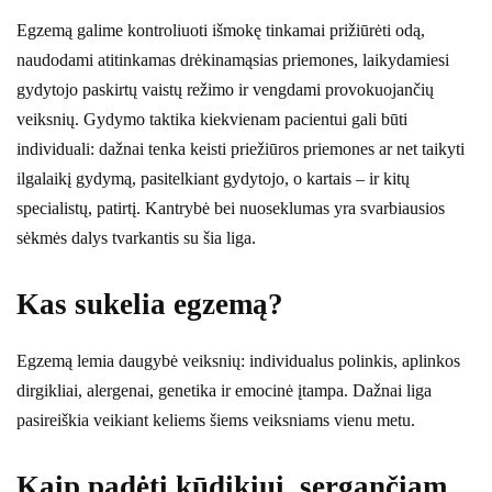
Egzemą galime kontroliuoti išmokę tinkamai prižiūrėti odą,
naudodami atitinkamas drėkinamąsias priemones, laikydamiesi
gydytojo paskirtų vaistų režimo ir vengdami provokuojančių
veiksnių. Gydymo taktika kiekvienam pacientui gali būti
individuali: dažnai tenka keisti priežiūros priemones ar net taikyti
ilgalaikį gydymą, pasitelkiant gydytojo, o kartais – ir kitų
specialistų, patirtį. Kantrybė bei nuoseklumas yra svarbiausios
sėkmės dalys tvarkantis su šia liga.
Kas sukelia egzemą?
Egzemą lemia daugybė veiksnių: individualus polinkis, aplinkos
dirgikliai, alergenai, genetika ir emocinė įtampa. Dažnai liga
pasireiškia veikiant keliems šiems veiksniams vienu metu.
Kaip padėti kūdikiui, sergančiam