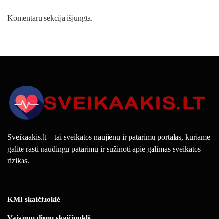
Komentarų sekcija išjungta.
Sveikaakis.lt – tai sveikatos naujienų ir patarimų portalas, kuriame
galite rasti naudingų patarimų ir sužinoti apie galimas sveikatos
rizikas.
KMI skaičiuoklė
Vaisingų dienų skaičiuoklė