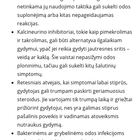
netinkama jų naudojimo taktika gali sukelti odos
suplonėjimą arba kitas nepageidaujamas
reakcijas.
Kalcineurino inhibitoriai, tokie kaip pimekrolimas
ir takrolimas, gali būti alternatyva ilgalaikiam
gydymui, ypač jei reikia gydyti jautresnes sritis –
veidą ar kaklą. Šie vaistai nepasižymi odos
ploninimu, tačiau gali sukelti kitų šalutinių
simptomų.
Retesniais atvejais, kai simptomai labai stiprūs,
gydytojas gali trumpam paskirti geriamuosius
steroidus. Jie vartojami tik trumpą laiką ir griežtai
prižiūrint gydytojui, nes yra galimas stiprus
pašalinis poveikis ir vadinamas atoveiksmis
nutraukus gydymą.
Bakterinėms ar grybelinėms odos infekcijoms