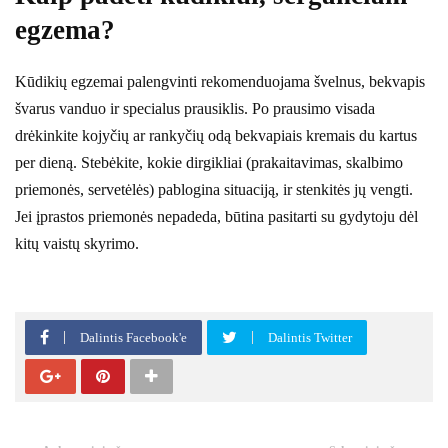
egzema?
Kūdikių egzemai palengvinti rekomenduojama švelnus, bekvapis
švarus vanduo ir specialus prausiklis. Po prausimo visada
drėkinkite kojyčių ar rankyčių odą bekvapiais kremais du kartus
per dieną. Stebėkite, kokie dirgikliai (prakaitavimas, skalbimo
priemonės, servetėlės) pablogina situaciją, ir stenkitės jų vengti.
Jei įprastos priemonės nepadeda, būtina pasitarti su gydytoju dėl
kitų vaistų skyrimo.
Dalintis Facebook'e
Dalintis Twitter