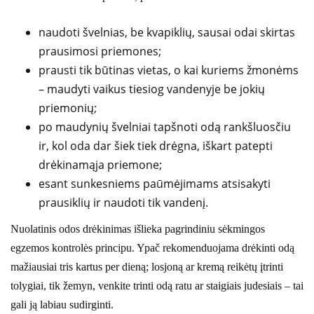
naudoti švelnias, be kvapiklių, sausai odai skirtas
prausimosi priemones;
prausti tik būtinas vietas, o kai kuriems žmonėms
– maudyti vaikus tiesiog vandenyje be jokių
priemonių;
po maudynių švelniai tapšnoti odą rankšluosčiu
ir, kol oda dar šiek tiek drėgna, iškart patepti
drėkinamąja priemone;
esant sunkesniems paūmėjimams atsisakyti
prausiklių ir naudoti tik vandenį.
Nuolatinis odos drėkinimas išlieka pagrindiniu sėkmingos
egzemos kontrolės principu. Ypač rekomenduojama drėkinti odą
mažiausiai tris kartus per dieną; losjoną ar kremą reikėtų įtrinti
tolygiai, tik žemyn, venkite trinti odą ratu ar staigiais judesiais – tai
gali ją labiau sudirginti.