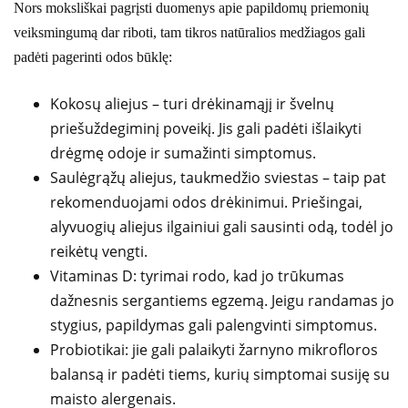
Nors moksliškai pagrįsti duomenys apie papildomų priemonių
veiksmingumą dar riboti, tam tikros natūralios medžiagos gali
padėti pagerinti odos būklę:
Kokosų aliejus – turi drėkinamąjį ir švelnų
priešuždegiminį poveikį. Jis gali padėti išlaikyti
drėgmę odoje ir sumažinti simptomus.
Saulėgrąžų aliejus, taukmedžio sviestas – taip pat
rekomenduojami odos drėkinimui. Priešingai,
alyvuogių aliejus ilgainiui gali sausinti odą, todėl jo
reikėtų vengti.
Vitaminas D: tyrimai rodo, kad jo trūkumas
dažnesnis sergantiems egzemą. Jeigu randamas jo
stygius, papildymas gali palengvinti simptomus.
Probiotikai: jie gali palaikyti žarnyno mikrofloros
balansą ir padėti tiems, kurių simptomai susiję su
maisto alergenais.