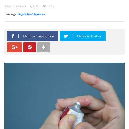
2026 1 sausio
0
147
Parengė
Kęstutis Alijošius
Dalintis Facebook'e
Dalintis Twitter