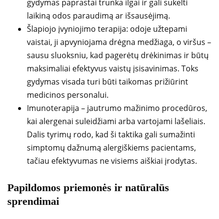
gydymas paprastai trunka ilgai ir gali sukelti
laikiną odos paraudimą ar išsausėjimą.
Šlapiojo įvyniojimo terapija: odoje užtepami
vaistai, ji apvyniojama drėgna medžiaga, o viršus –
sausu sluoksniu, kad pagerėtų drėkinimas ir būtų
maksimaliai efektyvus vaistų įsisavinimas. Toks
gydymas visada turi būti taikomas prižiūrint
medicinos personalui.
Imunoterapija – jautrumo mažinimo procedūros,
kai alergenai suleidžiami arba vartojami lašeliais.
Dalis tyrimų rodo, kad ši taktika gali sumažinti
simptomų dažnumą alergiškiems pacientams,
tačiau efektyvumas ne visiems aiškiai įrodytas.
Papildomos priemonės ir natūralūs
sprendimai