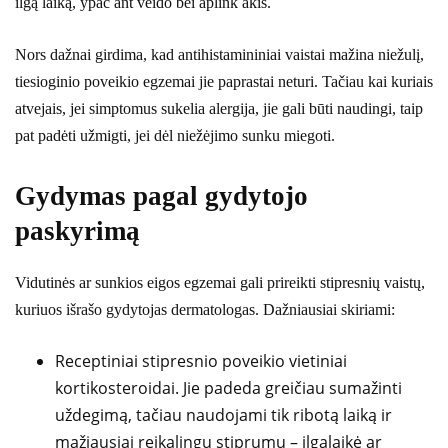
ilgą laiką, ypač ant veido bei aplink akis.
Nors dažnai girdima, kad antihistamininiai vaistai mažina niežulį,
tiesioginio poveikio egzemai jie paprastai neturi. Tačiau kai kuriais
atvejais, jei simptomus sukelia alergija, jie gali būti naudingi, taip
pat padėti užmigti, jei dėl niežėjimo sunku miegoti.
Gydymas pagal gydytojo
paskyrimą
Vidutinės ar sunkios eigos egzemai gali prireikti stipresnių vaistų,
kuriuos išrašo gydytojas dermatologas. Dažniausiai skiriami:
Receptiniai stipresnio poveikio vietiniai
kortikosteroidai. Jie padeda greičiau sumažinti
uždegimą, tačiau naudojami tik ribotą laiką ir
mažiausiai reikalingu stiprumu – ilgalaikė ar