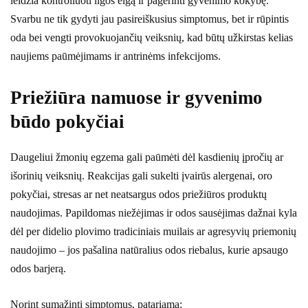
leidžia kontroliuoti ligos eigą ir pagerinti gyvenimo kokybę.
Svarbu ne tik gydyti jau pasireiškusius simptomus, bet ir rūpintis
oda bei vengti provokuojančių veiksnių, kad būtų užkirstas kelias
naujiems paūmėjimams ir antrinėms infekcijoms.
Priežiūra namuose ir gyvenimo
būdo pokyčiai
Daugeliui žmonių egzema gali paūmėti dėl kasdienių įpročių ar
išorinių veiksnių. Reakcijas gali sukelti įvairūs alergenai, oro
pokyčiai, stresas ar net neatsargus odos priežiūros produktų
naudojimas. Papildomas niežėjimas ir odos sausėjimas dažnai kyla
dėl per didelio plovimo tradiciniais muilais ar agresyvių priemonių
naudojimo – jos pašalina natūralius odos riebalus, kurie apsaugo
odos barjerą.
Norint sumažinti simptomus, patariama: