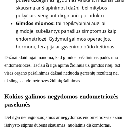
skausmą ar šlapinimosi dažnį, bei mitybos
pokyčiais, vengiant dirginančių produktų.
Gimdos miomos:
tai nepiktybiniai augliai
gimdoje, sukeliantys panašius simptomus kaip
endometriozė. Gydymui galimos operacijos,
hormonų terapija ar gyvenimo būdo keitimas.
Dažnai klaidingai manoma, kad gimdos pašalinimas padės nuo
endometriozės. Tačiau ši liga apima židinius už gimdos ribų, tad
visas organo pašalinimas dažnai neduoda geresnių rezultatų nei
tikslingas endometriozės židinių šalinimas.
Kokios galimos negydomos endometriozės
pasekmės
Dėl ilgai nediagnozuojamos ar negydomos endometriozės dažnai
išsivysto stiprus dubens skausmas, nuolatinis diskomfortas,