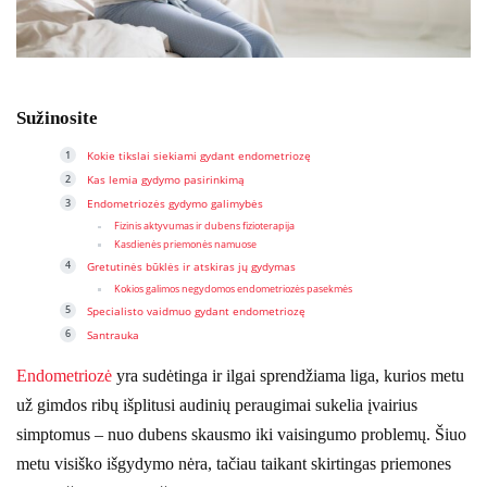
Sužinosite
Kokie tikslai siekiami gydant endometriozę
Kas lemia gydymo pasirinkimą
Endometriozės gydymo galimybės
Fizinis aktyvumas ir dubens fizioterapija
Kasdienės priemonės namuose
Gretutinės būklės ir atskiras jų gydymas
Kokios galimos negydomos endometriozės pasekmės
Specialisto vaidmuo gydant endometriozę
Santrauka
Endometriozė
yra sudėtinga ir ilgai sprendžiama liga, kurios metu
už gimdos ribų išplitusi audinių peraugimai sukelia įvairius
simptomus – nuo dubens skausmo iki vaisingumo problemų. Šiuo
metu visiško išgydymo nėra, tačiau taikant skirtingas priemones