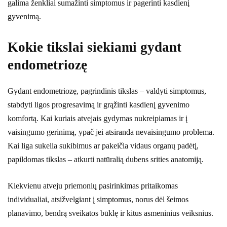
galima ženkliai sumažinti simptomus ir pagerinti kasdienį
gyvenimą.
Kokie tikslai siekiami gydant
endometriozę
Gydant endometriozę, pagrindinis tikslas – valdyti simptomus,
stabdyti ligos progresavimą ir grąžinti kasdienį gyvenimo
komfortą. Kai kuriais atvejais gydymas nukreipiamas ir į
vaisingumo gerinimą, ypač jei atsiranda nevaisingumo problema.
Kai liga sukelia sukibimus ar pakeičia vidaus organų padėtį,
papildomas tikslas – atkurti natūralią dubens srities anatomiją.
Kiekvienu atveju priemonių pasirinkimas pritaikomas
individualiai, atsižvelgiant į simptomus, norus dėl šeimos
planavimo, bendrą sveikatos būklę ir kitus asmeninius veiksnius.