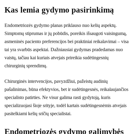
Kas lemia gydymo pasirinkimą
Endometriozės gydymo planas priklauso nuo kelių aspektų.
Simptomų stiprumas ir jų pobūdis, poreikis išsaugoti vaisingumą,
asmeninės paciento preferencijos bei praktiniai reikalavimai – visa
tai yra svarbūs aspektai. Dažniausiai gydymas pradedamas nuo
vaistų, tačiau kai kuriais atvejais prireikia sudėtingesnių
chirurginių sprendimų.
Chirurginės intervencijos, pavyzdžiui, pažeistų audinių
pašalinimas, būna efektyvios, bet ir sudėtingesnės, reikalaujančios
specialisto patirties. Ne visur galima rasti gydytoją, kuris
specializuojasi šioje srityje, todėl kartais sudėtingesnėmis atvejais
pasitelkiami kelių sričių specialistai.
Endometriozės gydymo galimybės