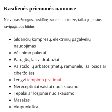
Kasdienės priemonės namuose
Ne vienas žmogus, susidūręs su endometrioze, taiko paprastus
savipagalbos būdus:
Šildančių kompresų, elektrinių pagalvėlių
naudojimas
Vėsinimo paketai
Patogūs, laisvi drabužiai
Vaistažolių arbatos (mėtų, ramunėlių, žaliosios ar
ciberžolės)
Lengvi
tempimo pratimai
Nereceptiniai vaistai nuo skausmo
Tepalai ar losjonai nuo skausmo
Masažas
Akupunktūra