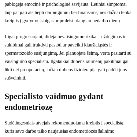
pablogėja emocinė ir psichologinė savijauta. Lėtiniai simptomai
taip pat gali atsiliepti darbingumui bei finansams, nes dažnai tenka
kreiptis į gydymo įstaigas ar praleisti daugiau nedarbo dienų.
Ligai progresuojant, didėja nevaisingumo rizika – uždegimas ir
sukibimai gali trukdyti pastoti ar paveikti kiaušialąstės ir
spermatozoido susijungimą. Jei planuojate šeimą, verta pasitarti su
vaisingumo specialistu. Ilgalaikiai dubens raumenų pakitimai gali
likti net po operacijų, tačiau dubens fizioterapija gali padėti juos
sušvelninti.
Specialisto vaidmuo gydant
endometriozę
Sudėtingesniais atvejais rekomenduojama kreiptis į specialistą,
kuris savo darbe taiko naujausias endometriozės šalinimo