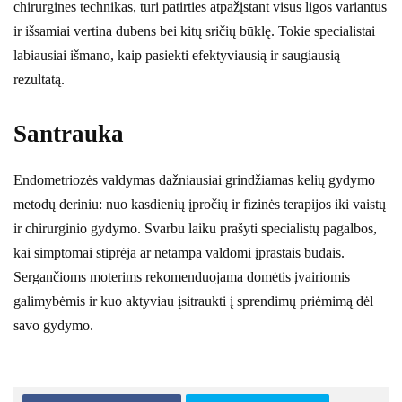
chirurgines technikas, turi patirties atpažįstant visus ligos variantus
ir išsamiai vertina dubens bei kitų sričių būklę. Tokie specialistai
labiausiai išmano, kaip pasiekti efektyviausią ir saugiausią
rezultatą.
Santrauka
Endometriozės valdymas dažniausiai grindžiamas kelių gydymo
metodų deriniu: nuo kasdienių įpročių ir fizinės terapijos iki vaistų
ir chirurginio gydymo. Svarbu laiku prašyti specialistų pagalbos,
kai simptomai stiprėja ar netampa valdomi įprastais būdais.
Sergančioms moterims rekomenduojama domėtis įvairiomis
galimybėmis ir kuo aktyviau įsitraukti į sprendimų priėmimą dėl
savo gydymo.