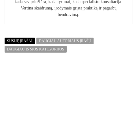
kada savipriežiūra, kada tyrimai, kada specialisto konsultacija.
Vertina skaidrumą, įrodymais grįstą praktiką ir pagarbų
bendravimą.
SUSIJĘ ĮRAŠAI
DAUGIAU AUTORIAUS ĮRAŠŲ
DAUGIAU IŠ ŠIOS KATEGORIJOS