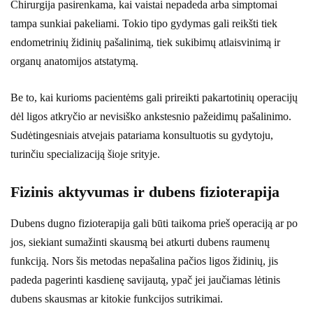
Chirurgija pasirenkama, kai vaistai nepadeda arba simptomai
tampa sunkiai pakeliami. Tokio tipo gydymas gali reikšti tiek
endometrinių židinių pašalinimą, tiek sukibimų atlaisvinimą ir
organų anatomijos atstatymą.
Be to, kai kurioms pacientėms gali prireikti pakartotinių operacijų
dėl ligos atkryčio ar nevisiško ankstesnio pažeidimų pašalinimo.
Sudėtingesniais atvejais patariama konsultuotis su gydytoju,
turinčiu specializaciją šioje srityje.
Fizinis aktyvumas ir dubens fizioterapija
Dubens dugno fizioterapija gali būti taikoma prieš operaciją ar po
jos, siekiant sumažinti skausmą bei atkurti dubens raumenų
funkciją. Nors šis metodas nepašalina pačios ligos židinių, jis
padeda pagerinti kasdienę savijautą, ypač jei jaučiamas lėtinis
dubens skausmas ar kitokie funkcijos sutrikimai.