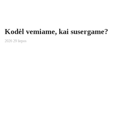
Kodėl vemiame, kai susergame?
2026 29 liepos