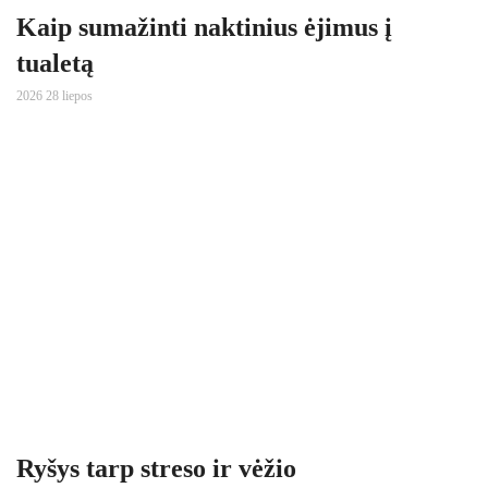
Kaip sumažinti naktinius ėjimus į
tualetą
2026 28 liepos
Ryšys tarp streso ir vėžio