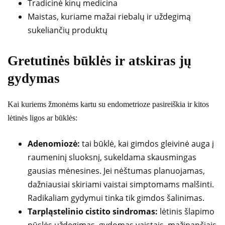
Tradicinė kinų medicina
Maistas, kuriame mažai riebalų ir uždegimą
sukeliančių produktų
Gretutinės būklės ir atskiras jų
gydymas
Kai kuriems žmonėms kartu su endometrioze pasireiškia ir kitos
lėtinės ligos ar būklės:
Adenomiozė:
tai būklė, kai gimdos gleivinė auga į
raumeninį sluoksnį, sukeldama skausmingas
gausias mėnesines. Jei nėštumas planuojamas,
dažniausiai skiriami vaistai simptomams malšinti.
Radikaliam gydymui tinka tik gimdos šalinimas.
Tarpląstelinio cistito sindromas:
lėtinis šlapimo
pūslės uždegimas, gydomas vaistais, mažinančiais