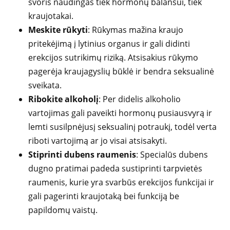
svoris naudingas tiek hormonų balansui, tiek
kraujotakai.
Meskite rūkyti
: Rūkymas mažina kraujo
pritekėjimą į lytinius organus ir gali didinti
erekcijos sutrikimų riziką. Atsisakius rūkymo
pagerėja kraujagyslių būklė ir bendra seksualinė
sveikata.
Ribokite alkoholį
: Per didelis alkoholio
vartojimas gali paveikti hormonų pusiausvyrą ir
lemti susilpnėjusį seksualinį potraukį, todėl verta
riboti vartojimą ar jo visai atsisakyti.
Stiprinti dubens raumenis
: Specialūs dubens
dugno pratimai padeda sustiprinti tarpvietės
raumenis, kurie yra svarbūs erekcijos funkcijai ir
gali pagerinti kraujotaką bei funkciją be
papildomų vaistų.