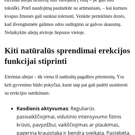
toksiški. Prieš naudojimą pasitarkite su artimaisiais, – kai kuriuos
kvapus žmonės gali sunkiai toleruoti. Venkite perteklinės dozės,
kad išvengtumėte galimos odos sudirgimo ar galvos skausmų.
Nelaikykite aliejų atviroje liepsnos vietoje.
Kiti natūralūs sprendimai erekcijos
funkcijai stiprinti
Eteriniai aliejai – tik viena iš natūralių pagalbos priemonių. Yra
keli gyvenimo būdo pokyčiai, kurie taip pat gali padėti susidoroti
su erekcijos sutrikimais:
Kasdienis aktyvumas
: Reguliarūs
pasivaikščiojimai, vidutinio intensyvumo fizinis
krūvis, pavyzdžiui, vaikščiojimas ar plaukimas,
pagerina kraujotaką ir bendrą sveikatą. Pastebėta,