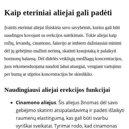
Kaip eteriniai aliejai gali padėti
Įvairūs eteriniai aliejai išsiskiria savo savybėmis, kurios gali būti
naudingos kovojant su erekcijos sutrikimais. Tokie aliejai kaip
rožių, levandų, cinamono, šalavijo ar imbiero dažniausiai minimi
dėl jų gebėjimo mažinti nerimą, skatinti kraujotaką ir palaikyti
hormonų balansą. Dėl didelės veikliųjų medžiagų koncentracijos,
juos rekomenduojama naudoti labai atsargiai, vengiant vartojimo
per burną ar stiprios koncentracijos be skiediklio.
Naudingiausi aliejai erekcijos funkcijai
Cinamono aliejus
. Šis aliejus žinomas dėl savo
gebėjimo skatinti atsipalaidavimą ir padėti išlaikyti
raumenų elastingumą, kas gali būti svarbu
vyriškai sveikatai. Tyrimai rodo, kad cinamonas