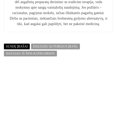
dėl augalinių preparatų derinimo su tradicine terapija, veda
mokymus apie saugų vaistažolių naudojimą. Jos požiūris –
racionalus, pagrįstas mokslu, tačiau išlaikantis pagarbą gamtai.
Dirba su pacientais, siekiančiais švelnesnių gydymo alternatyvų, ir
tiki, kad augalai gali papildyti, bet ne pakeisti mediciną.
SUSIJĘ ĮRAŠAI
DAUGIAU AUTORIAUS ĮRAŠŲ
DAUGIAU IŠ ŠIOS KATEGORIJOS