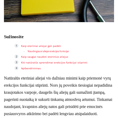
Sužinosite
Kaip eteriniai aliejai gali padėti
Naudingiausi aliejai erekcijos funkcijai
Kaip saugiai naudoti eterinius aliejus
Kiti natūralūs sprendimai erekcijos funkcijai stiprinti
Apibendrinimas
Natūralūs eteriniai aliejai vis dažniau minimi kaip priemonė vyrų
erekcijos funkcijai stiprinti. Nors jų poveikis tiesiogiai nepadidina
kraujotakos varpoje, daugelis šių aliejų gali sumažinti įtampą,
pagerinti nuotaiką ir sukurti tinkamą atmosferą artumui. Tinkamai
naudojant, kvapnios aliejų natos gali prisidėti prie emocinės
pusiausvyros atkūrimo bei padėti lengviau atsipalaiduoti.