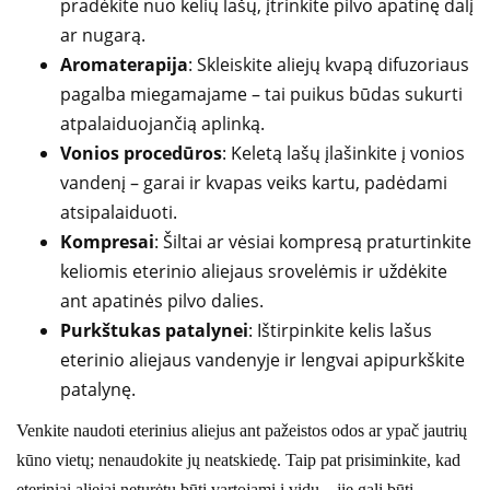
pradėkite nuo kelių lašų, įtrinkite pilvo apatinę dalį
ar nugarą.
Aromaterapija
: Skleiskite aliejų kvapą difuzoriaus
pagalba miegamajame – tai puikus būdas sukurti
atpalaiduojančią aplinką.
Vonios procedūros
: Keletą lašų įlašinkite į vonios
vandenį – garai ir kvapas veiks kartu, padėdami
atsipalaiduoti.
Kompresai
: Šiltai ar vėsiai kompresą praturtinkite
keliomis eterinio aliejaus srovelėmis ir uždėkite
ant apatinės pilvo dalies.
Purkštukas patalynei
: Ištirpinkite kelis lašus
eterinio aliejaus vandenyje ir lengvai apipurkškite
patalynę.
Venkite naudoti eterinius aliejus ant pažeistos odos ar ypač jautrių
kūno vietų; nenaudokite jų neatskiedę. Taip pat prisiminkite, kad
eteriniai aliejai neturėtų būti vartojami į vidų – jie gali būti