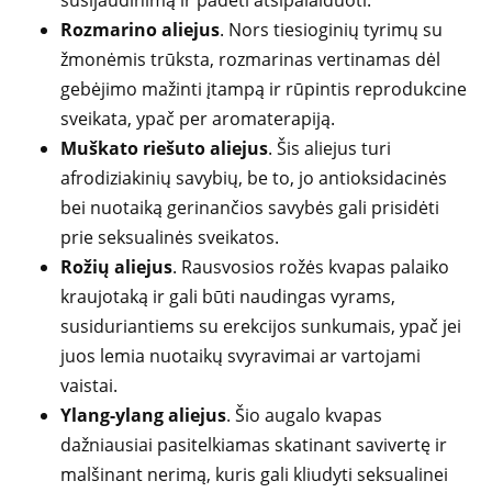
susijaudinimą ir padėti atsipalaiduoti.
Rozmarino aliejus
. Nors tiesioginių tyrimų su
žmonėmis trūksta, rozmarinas vertinamas dėl
gebėjimo mažinti įtampą ir rūpintis reprodukcine
sveikata, ypač per aromaterapiją.
Muškato riešuto aliejus
. Šis aliejus turi
afrodiziakinių savybių, be to, jo antioksidacinės
bei nuotaiką gerinančios savybės gali prisidėti
prie seksualinės sveikatos.
Rožių aliejus
. Rausvosios rožės kvapas palaiko
kraujotaką ir gali būti naudingas vyrams,
susiduriantiems su erekcijos sunkumais, ypač jei
juos lemia nuotaikų svyravimai ar vartojami
vaistai.
Ylang-ylang aliejus
. Šio augalo kvapas
dažniausiai pasitelkiamas skatinant savivertę ir
malšinant nerimą, kuris gali kliudyti seksualinei