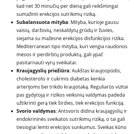
kad net 30 minučių per dieną gali reikšmingai
sumažinti erekcijos sutrikimų riziką.
Subalansuota mityba
: Mityba, kurioje gausu
vaisių, daržovių, neskaldytų grūdų ir žuvies,
siejama su mažesne erekcijos disfunkcijos rizika.
Mediterranean tipo mityba, kuri vengia raudonos
mėsos ir perdirbtų produktų, gali ypač
pasitarnauti vyrų sveikatai.
Kraujagyslių priežiūra
: Aukštas kraujospūdis,
cholesterolis ir cukrinis diabetas kenkia
arterijoms bei trikdo kraujotaką. Reguliarūs vizitai
pas gydytoją ir rizikos veiksnių valdymas padeda
užtikrinti gerą tiek širdies, tiek erekcijos funkciją.
Svorio valdymas
: Antsvoris didina kraujagyslių ir
endokrininės sveikatos sutrikimų riziką, o tai gali
tiesiogiai lemti erekcijos sunkumus. Sveikas kūno