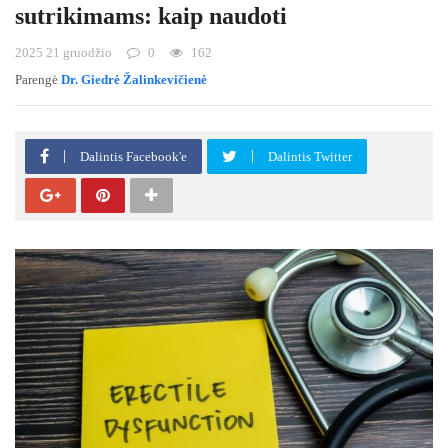
sutrikimams: kaip naudoti
2025 21 gruodžio
0
162
Parengė
Dr. Giedrė Žalinkevičienė
Dalintis Facebook'e
Dalintis Twitter