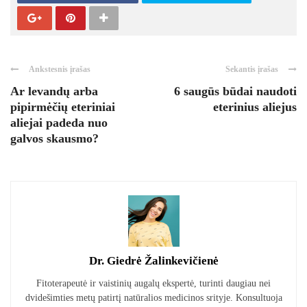
Ankstesnis įrašas
Sekantis įrašas
Ar levandų arba
6 saugūs būdai naudoti
pipirmėčių eteriniai
eterinius aliejus
aliejai padeda nuo
galvos skausmo?
Dr. Giedrė Žalinkevičienė
Fitoterapeutė ir vaistinių augalų ekspertė, turinti daugiau nei
dvidešimties metų patirtį natūralios medicinos srityje. Konsultuoja