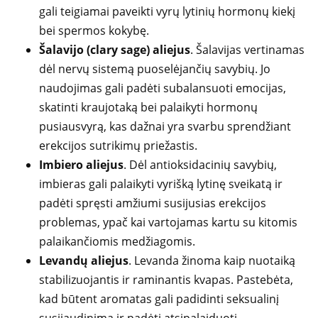
gali teigiamai paveikti vyrų lytinių hormonų kiekį
bei spermos kokybę.
Šalavijo (clary sage) aliejus
. Šalavijas vertinamas
dėl nervų sistemą puoselėjančių savybių. Jo
naudojimas gali padėti subalansuoti emocijas,
skatinti kraujotaką bei palaikyti hormonų
pusiausvyrą, kas dažnai yra svarbu sprendžiant
erekcijos sutrikimų priežastis.
Imbiero aliejus
. Dėl antioksidacinių savybių,
imbieras gali palaikyti vyrišką lytinę sveikatą ir
padėti spręsti amžiumi susijusias erekcijos
problemas, ypač kai vartojamas kartu su kitomis
palaikančiomis medžiagomis.
Levandų aliejus
. Levanda žinoma kaip nuotaiką
stabilizuojantis ir raminantis kvapas. Pastebėta,
kad būtent aromatas gali padidinti seksualinį