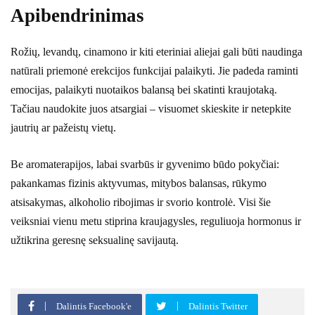
Apibendrinimas
Rožių, levandų, cinamono ir kiti eteriniai aliejai gali būti naudinga
natūrali priemonė erekcijos funkcijai palaikyti. Jie padeda raminti
emocijas, palaikyti nuotaikos balansą bei skatinti kraujotaką.
Tačiau naudokite juos atsargiai – visuomet skieskite ir netepkite
jautrių ar pažeistų vietų.
Be aromaterapijos, labai svarbūs ir gyvenimo būdo pokyčiai:
pakankamas fizinis aktyvumas, mitybos balansas, rūkymo
atsisakymas, alkoholio ribojimas ir svorio kontrolė. Visi šie
veiksniai vienu metu stiprina kraujagysles, reguliuoja hormonus ir
užtikrina geresnę seksualinę savijautą.
Dalintis Facebook'e
Dalintis Twitter