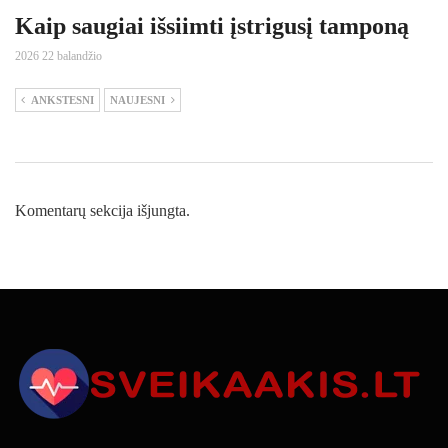
Kaip saugiai išsiimti įstrigusį tamponą
2026 22 balandžio
ANKSTESNI
NAUJESNI
Komentarų sekcija išjungta.