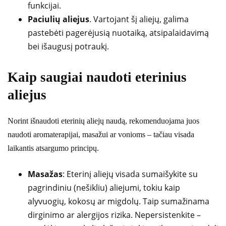
funkcijai.
Paciulių aliejus
. Vartojant šį aliejų, galima
pastebėti pagerėjusią nuotaiką, atsipalaidavimą
bei išaugusį potraukį.
Kaip saugiai naudoti eterinius
aliejus
Norint išnaudoti eterinių aliejų naudą, rekomenduojama juos
naudoti aromaterapijai, masažui ar vonioms – tačiau visada
laikantis atsargumo principų.
Masažas
: Eterinį aliejų visada sumaišykite su
pagrindiniu (nešikliu) aliejumi, tokiu kaip
alyvuogių, kokosų ar migdolų. Taip sumažinama
dirginimo ar alergijos rizika. Nepersistenkite –