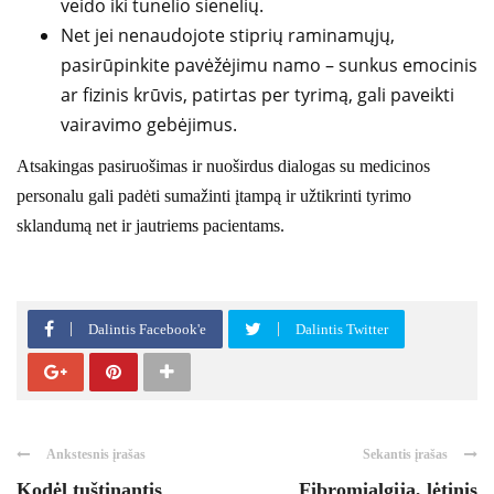
veido iki tunelio sienelių.
Net jei nenaudojote stiprių raminamųjų,
pasirūpinkite pavėžėjimu namo – sunkus emocinis
ar fizinis krūvis, patirtas per tyrimą, gali paveikti
vairavimo gebėjimus.
Atsakingas pasiruošimas ir nuoširdus dialogas su medicinos
personalu gali padėti sumažinti įtampą ir užtikrinti tyrimo
sklandumą net ir jautriems pacientams.
Dalintis Facebook'e
Dalintis Twitter
Ankstesnis įrašas
Sekantis įrašas
Kodėl tuštinantis
Fibromialgija, lėtinis