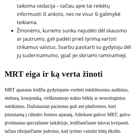
taikoma sedacija – tačiau apie tai reikėtų
informuoti iš anksto, nes ne visur ši galimybė
teikiama.
Žmonėms, kuriems sunku nejudėti dėl skausmo
ar jautrumo, gali padėti prieš tyrimą vartoti
tinkamus vaistus. Svarbu pasitarti su gydytoju dėl
jų suderinamumo, ypač jei skiriami raminamieji.
MRT eiga ir ką verta žinoti
MRT aparatas leidžia gydytojams vertinti minkštuosius audinius,
stuburą, kraujotaką, virškinamojo trakto būklę ar neurologinius
sutrikimus. Dažniausiai pacientas guli ant platformos, kuri
įstumiamą į cilindro formos aparatą. Atliekant galvos MRT, galva
įtvirtinama specialiame laikiklyje, leidžiančiame laisvai kvėpuoti,
tačiau ribojančiame judesius, kad tyrimo vaizdai būtų tikslūs.