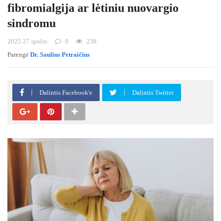
fibromialgija ar lėtiniu nuovargio
sindromu
2025 27 spalio
0
238
Parengė
Dr. Saulius Petraičius
Dalintis Facebook'e
Dalintis Twitter