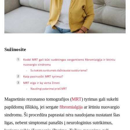
Sužinosite
Kodėl MRT gali būti sudėtingas sergantiems fibromialgija ir lėtiniu
nuovargio sindromu
Su kokiais sunkumais dažniausiai susiduriama?
Kaip pasiruošti MRT tyrimui?
MRT eiga ir ką verta žinoti
Naudingi patarimai prieš MRT
Magnetinio rezonanso tomografijos (
MRT
) tyrimas gali sukelti
papildomų iššūkių, jei sergate
fibromialgija
ar lėtiniu nuovargio
sindromu. Ši procedūra paprastai nėra naudojama nustatant šias
ligas, nebent simptomai panašūs į neurologinius sutrikimus,