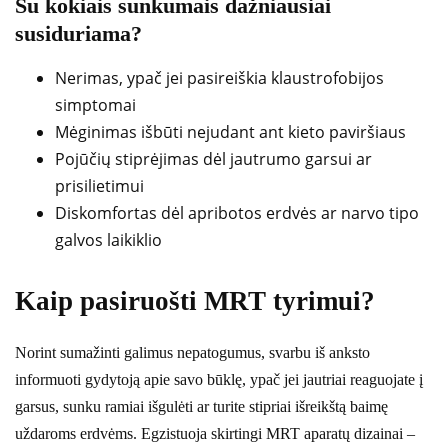
Su kokiais sunkumais dažniausiai
susiduriama?
Nerimas, ypač jei pasireiškia klaustrofobijos
simptomai
Mėginimas išbūti nejudant ant kieto paviršiaus
Pojūčių stiprėjimas dėl jautrumo garsui ar
prisilietimui
Diskomfortas dėl apribotos erdvės ar narvo tipo
galvos laikiklio
Kaip pasiruošti MRT tyrimui?
Norint sumažinti galimus nepatogumus, svarbu iš anksto
informuoti gydytoją apie savo būklę, ypač jei jautriai reaguojate į
garsus, sunku ramiai išgulėti ar turite stipriai išreikštą baimę
uždaroms erdvėms. Egzistuoja skirtingi MRT aparatų dizainai –