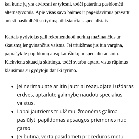
kai kurie jų yra atviresni ar tylesni, todėl patartina pasidomėti
alternatyvomis. Apie visas savo baimes ir pageidavimus pravartu
anksti pasikalbėti su tyrimą atliksiančiais specialistais.
Kartais gydytojas gali rekomenduoti nerimą mažinančius ar
skausmą lengvinančius vaistus. Jei triukšmas jus itin vargina,
paprašykite papildomų ausų kamštukų ar specialių ausinių.
Kiekviena situacija skirtinga, todėl svarbu aptarti visus rūpimus
klausimus su gydytoju dar iki tyrimo.
Jei nerimaujate ar itin jautriai reaguojate į uždaras
erdves, aptarkite galimybę naudoti specialius
vaistus.
Labai jautriems triukšmui žmonėms galima
pasiūlyti papildomas apsaugos priemones nuo
garso.
Jei būtina, verta pasidomėti procedūros metu