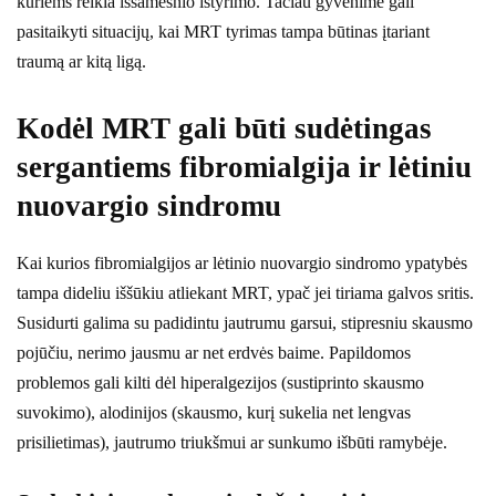
kuriems reikia išsamesnio ištyrimo. Tačiau gyvenime gali
pasitaikyti situacijų, kai MRT tyrimas tampa būtinas įtariant
traumą ar kitą ligą.
Kodėl MRT gali būti sudėtingas
sergantiems fibromialgija ir lėtiniu
nuovargio sindromu
Kai kurios fibromialgijos ar lėtinio nuovargio sindromo ypatybės
tampa dideliu iššūkiu atliekant MRT, ypač jei tiriama galvos sritis.
Susidurti galima su padidintu jautrumu garsui, stipresniu skausmo
pojūčiu, nerimo jausmu ar net erdvės baime. Papildomos
problemos gali kilti dėl hiperalgezijos (sustiprinto skausmo
suvokimo), alodinijos (skausmo, kurį sukelia net lengvas
prisilietimas), jautrumo triukšmui ar sunkumo išbūti ramybėje.