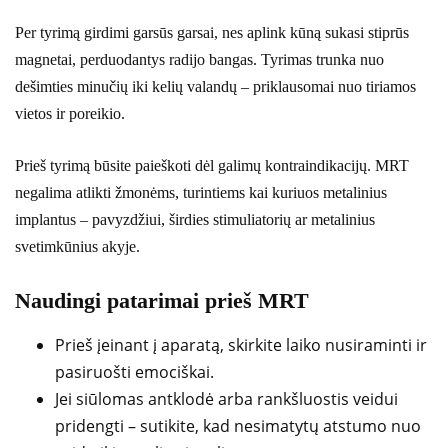
Per tyrimą girdimi garsūs garsai, nes aplink kūną sukasi stiprūs
magnetai, perduodantys radijo bangas. Tyrimas trunka nuo
dešimties minučių iki kelių valandų – priklausomai nuo tiriamos
vietos ir poreikio.
Prieš tyrimą būsite paieškoti dėl galimų kontraindikacijų. MRT
negalima atlikti žmonėms, turintiems kai kuriuos metalinius
implantus – pavyzdžiui, širdies stimuliatorių ar metalinius
svetimkūnius akyje.
Naudingi patarimai prieš MRT
Prieš įeinant į aparatą, skirkite laiko nusiraminti ir
pasiruošti emociškai.
Jei siūlomas antklodė arba rankšluostis veidui
pridengti – sutikite, kad nesimatytų atstumo nuo