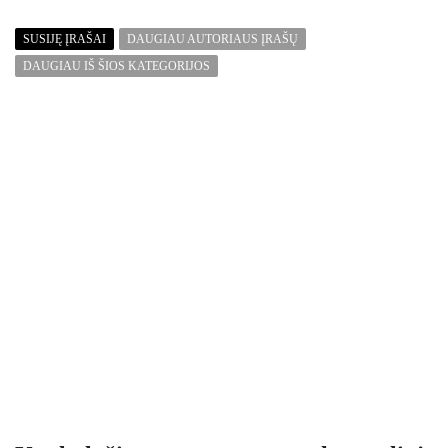
SUSIJĘ ĮRAŠAI
DAUGIAU AUTORIAUS ĮRAŠŲ
DAUGIAU IŠ ŠIOS KATEGORIJOS