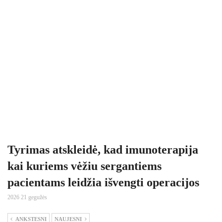
Tyrimas atskleidė, kad imunoterapija
kai kuriems vėžiu sergantiems
pacientams leidžia išvengti operacijos
2026 21 gegužės
ANKSTESNI
NAUJESNI