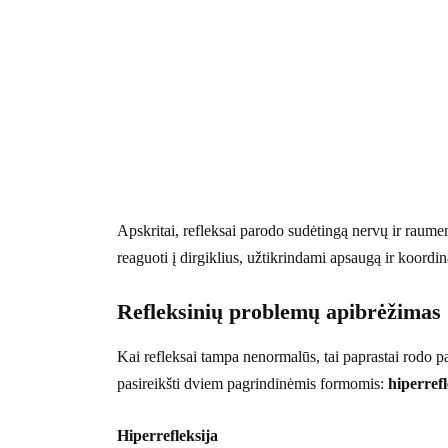
Apskritai, refleksai parodo sudėtingą nervų ir raum
reaguoti į dirgiklius, užtikrindami apsaugą ir koordin
Refleksinių problemų apibrėžimas
Kai refleksai tampa nenormalūs, tai paprastai rodo 
pasireikšti dviem pagrindinėmis formomis:
hiperrefl
Hiperrefleksija