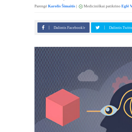
Parengė
Karolis Šimaitis
|
Mediciniškai patikrino
Eglė V
Dalintis Facebook'e
Dalintis Twitt