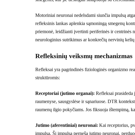
Motoriniai neuronai nedelsdami siunčia impulsą atgal 
refleksinis lankas aplenkia sąmoningą smegenų kontr
priemonė, leidžianti įvertinti periferinės ir centrinė
neurologinius sutrikimus ar konkrečių nervinių keli
Refleksinių veiksmų mechanizmas
Refleksai yra pagrindinės fiziologinės organizmo rea
struktūromis:
Receptoriai (jutimo organai):
Refleksai prasideda j
raumenyse, sausgyslėse ir sąnariuose. DTR kontekste
raumenų ilgio pokyčiams. Jos fiksuoja ištempimą, ka
Jutimo (aferentiniai) neuronai:
Kai receptorius, pv
impulsą. Šį impulsą perneša jutimo neuronai, perduod