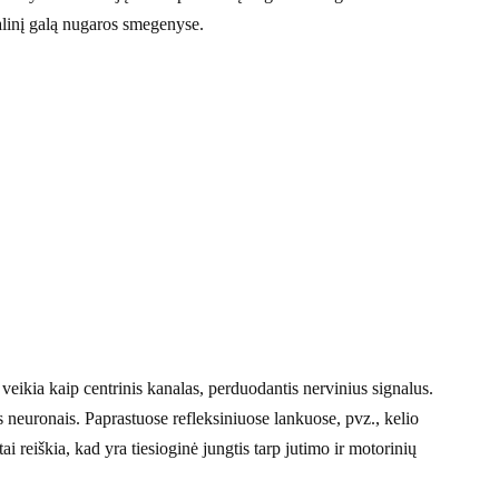
nalinį galą nugaros smegenyse.
ikia kaip centrinis kanalas, perduodantis nervinius signalus.
 neuronais. Paprastuose refleksiniuose lankuose, pvz., kelio
ai reiškia, kad yra tiesioginė jungtis tarp jutimo ir motorinių