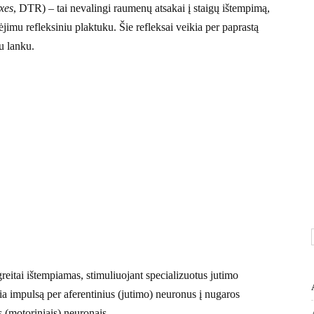
xes
, DTR) – tai nevalingi raumenų atsakai į staigų ištempimą,
ėjimu refleksiniu plaktuku. Šie refleksai veikia per paprastą
u lanku.
reitai ištempiamas, stimuliuojant specializuotus jutimo
ia impulsą per aferentinius (jutimo) neuronus į nugaros
s (motoriniais) neuronais.