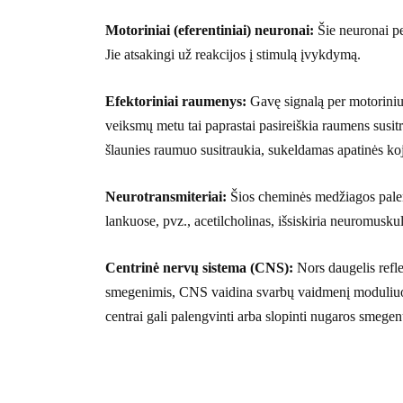
Motoriniai (eferentiniai) neuronai:
Šie neuronai p
Jie atsakingi už reakcijos į stimulą įvykdymą.
Efektoriniai raumenys:
Gavę signalą per motoriniu
veiksmų metu tai paprastai pasireiškia raumens susit
šlaunies raumuo susitraukia, sukeldamas apatinės koj
Neurotransmiteriai:
Šios cheminės medžiagos palen
lankuose, pvz., acetilcholinas, išsiskiria neuromuskul
Centrinė nervų sistema (CNS):
Nors daugelis refle
smegenimis, CNS vaidina svarbų vaidmenį moduliuoja
centrai gali palengvinti arba slopinti nugaros smege