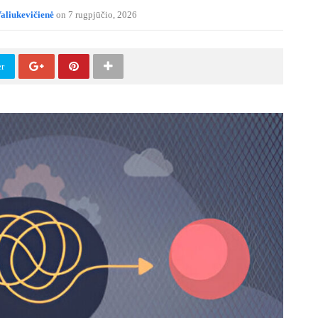
aliukevičienė
on 7 rugpjūčio, 2026
er