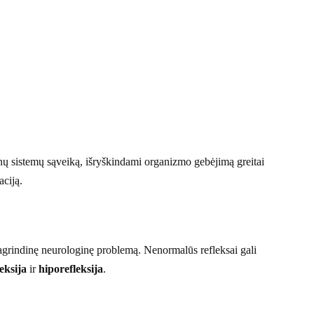
enų sistemų sąveiką, išryškindami organizmo gebėjimą greitai
aciją.
pagrindinę neurologinę problemą. Nenormalūs refleksai gali
eksija
ir
hiporefleksija
.