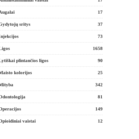
Antihistamininiai vaistai
17
Augalai
17
Gydytojų sritys
37
Injekcijos
73
Ligos
1658
Lytiškai plintančios ligos
90
Maisto kolorijos
25
Mityba
342
Odontologija
81
Operacijos
149
Opioidiniai vaistai
12