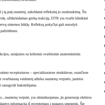
į tą patį raumenį, sukeldami refleksinį jo susitraukimą. Šis
olę, užtikrindamas greitą reakciją. DTR yra svarbi klinikinė
s nervų sistemos būklę. Refleksų pokyčiai gali nurodyti
ų pažeidimus.
kcijos, susijusios su keliomis svarbiomis anatominėmis
utimo receptoriuose – specializuotose struktūrose, esančiose
 svarbiausią vaidmenį atlieka raumenų verpstės, jautrios
i sausgyslė bakstelėjama.
z., raumenų verpstė, yra stimuliuojamas, jis generuoja elektros
antys informaciją iš receptoriaus į nugaros smegenis. Šie