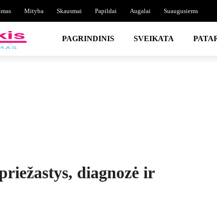
imas
Mityba
Skausmai
Papildai
Augalai
Suaugusiems
PAGRINDINIS
SVEIKATA
PATA
priežastys, diagnozė ir