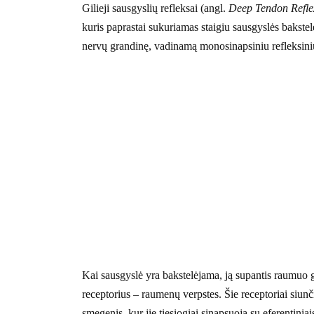
Gilieji sausgyslių refleksai (angl.
Deep Tendon Refle
kuris paprastai sukuriamas staigiu sausgyslės bakstel
nervų grandinę, vadinamą monosinapsiniu refleksini
Kai sausgyslė yra bakstelėjama, ją supantis raumuo g
receptorius – raumenų verpstes. Šie receptoriai siunč
smegenis, kur jie tiesiogiai sinapsuoja su eferentiniai