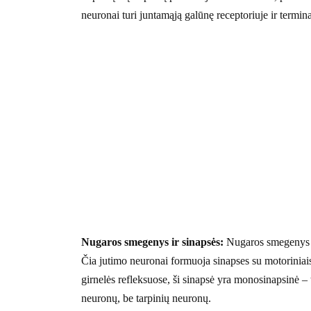
neuronai turi juntamąją galūnę receptoriuje ir termi
Nugaros smegenys ir sinapsės:
Nugaros smegenys ve
Čia jutimo neuronai formuoja sinapses su motoriniais
girnelės refleksuose, ši sinapsė yra monosinapsinė – t
neuronų, be tarpinių neuronų.