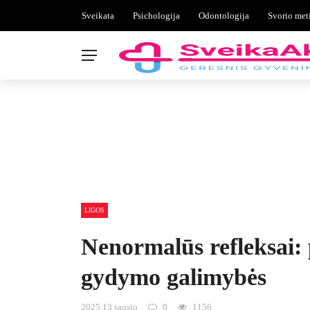
Sveikata
Psichologija
Odontologija
Svorio met
LIGOS
Nenormalūs refleksai: 
gydymo galimybės
2025 13 sausio
0
1156