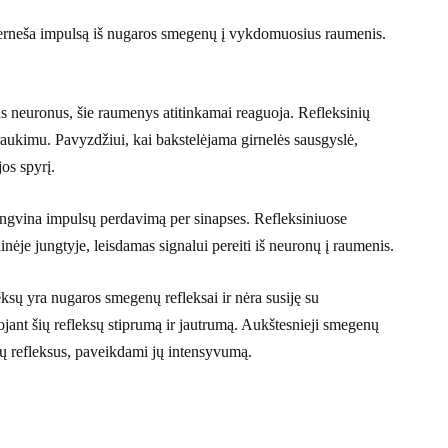
erneša impulsą iš nugaros smegenų į vykdomuosius raumenis.
s neuronus, šie raumenys atitinkamai reaguoja. Refleksinių
raukimu. Pavyzdžiui, kai bakstelėjama girnelės sausgyslė,
os spyrį.
gvina impulsų perdavimą per sinapses. Refleksiniuose
inėje jungtyje, leisdamas signalui pereiti iš neuronų į raumenis.
ksų yra nugaros smegenų refleksai ir nėra susiję su
nt šių refleksų stiprumą ir jautrumą. Aukštesnieji smegenų
nų refleksus, paveikdami jų intensyvumą.