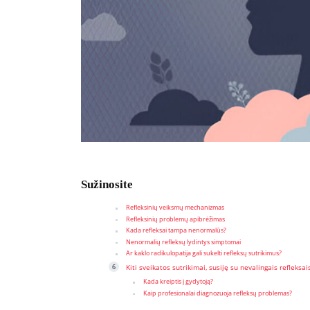
Sužinosite
Refleksinių veiksmų mechanizmas
Refleksinių problemų apibrėžimas
Kada refleksai tampa nenormalūs?
Nenormalių refleksų lydintys simptomai
Ar kaklo radikulopatija gali sukelti refleksų sutrikimus?
Kiti sveikatos sutrikimai, susiję su nevalingais refleksai
Kada kreiptis į gydytoją?
Kaip profesionalai diagnozuoja refleksų problemas?