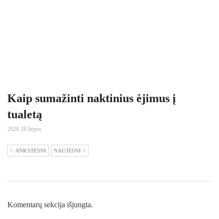
Kaip sumažinti naktinius ėjimus į
tualetą
2026 28 liepos
ANKSTESNI
NAUJESNI
Komentarų sekcija išjungta.