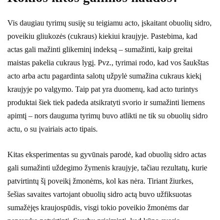
Vis daugiau tyrimų susiję su teigiamu acto, įskaitant obuolių sidro,
poveikiu gliukozės (cukraus) kiekiui kraujyje. Pastebima, kad
actas gali mažinti glikeminį indeksą – sumažinti, kaip greitai
maistas pakelia cukraus lygį. Pvz., tyrimai rodo, kad vos šaukštas
acto arba actu pagardinta salotų užpylė sumažina cukraus kiekį
kraujyje po valgymo. Taip pat yra duomenų, kad acto turintys
produktai šiek tiek padeda atsikratyti svorio ir sumažinti liemens
apimtį – nors dauguma tyrimų buvo atlikti ne tik su obuolių sidro
actu, o su įvairiais acto tipais.
Kitas eksperimentas su gyvūnais parodė, kad obuolių sidro actas
gali sumažinti uždegimo žymenis kraujyje, tačiau rezultatų, kurie
patvirtintų šį poveikį žmonėms, kol kas nėra. Tiriant žiurkes,
šešias savaites vartojant obuolių sidro actą buvo užfiksuotas
sumažėjęs kraujospūdis, visgi tokio poveikio žmonėms dar