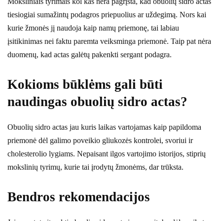
Moksliniais tyrimais kol kas nėra pagrįsta, kad obuolių sidro actas
tiesiogiai sumažintų podagros priepuolius ar uždegimą. Nors kai
kurie žmonės jį naudoja kaip namų priemonę, tai labiau
įsitikinimas nei faktu paremta veiksminga priemonė. Taip pat nėra
duomenų, kad actas galėtų pakenkti sergant podagra.
Kokioms būklėms gali būti
naudingas obuolių sidro actas?
Obuolių sidro actas jau kuris laikas vartojamas kaip papildoma
priemonė dėl galimo poveikio gliukozės kontrolei, svoriui ir
cholesterolio lygiams. Nepaisant ilgos vartojimo istorijos, stiprių
mokslinių tyrimų, kurie tai įrodytų žmonėms, dar trūksta.
Bendros rekomendacijos