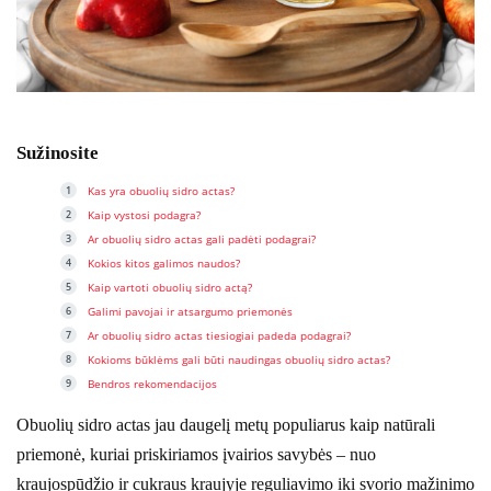
Sužinosite
Kas yra obuolių sidro actas?
Kaip vystosi podagra?
Ar obuolių sidro actas gali padėti podagrai?
Kokios kitos galimos naudos?
Kaip vartoti obuolių sidro actą?
Galimi pavojai ir atsargumo priemonės
Ar obuolių sidro actas tiesiogiai padeda podagrai?
Kokioms būklėms gali būti naudingas obuolių sidro actas?
Bendros rekomendacijos
Obuolių sidro actas jau daugelį metų populiarus kaip natūrali
priemonė, kuriai priskiriamos įvairios savybės – nuo
kraujospūdžio ir cukraus kraujyje reguliavimo iki svorio mažinimo