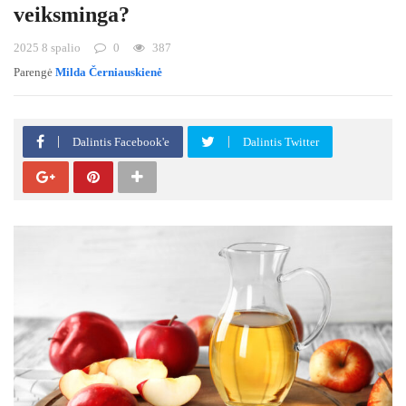
veiksminga?
2025 8 spalio
0
387
Parengė
Milda Černiauskienė
Dalintis Facebook'e
Dalintis Twitter