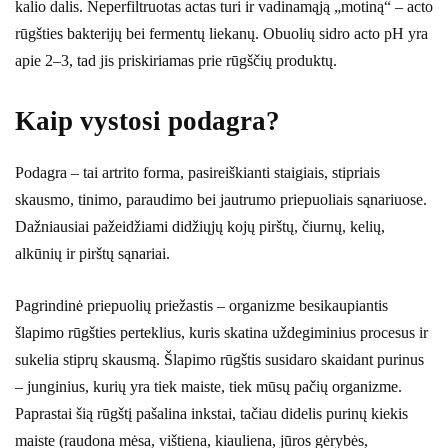
kalio dalis. Neperfiltruotas actas turi ir vadinamąją „motiną“ – acto
rūgšties bakterijų bei fermentų liekanų. Obuolių sidro acto pH yra
apie 2–3, tad jis priskiriamas prie rūgščių produktų.
Kaip vystosi podagra?
Podagra – tai artrito forma, pasireiškianti staigiais, stipriais
skausmo, tinimo, paraudimo bei jautrumo priepuoliais sąnariuose.
Dažniausiai pažeidžiami didžiųjų kojų pirštų, čiurnų, kelių,
alkūnių ir pirštų sąnariai.
Pagrindinė priepuolių priežastis – organizme besikaupiantis
šlapimo rūgšties perteklius, kuris skatina uždegiminius procesus ir
sukelia stiprų skausmą. Šlapimo rūgštis susidaro skaidant purinus
– junginius, kurių yra tiek maiste, tiek mūsų pačių organizme.
Paprastai šią rūgštį pašalina inkstai, tačiau didelis purinų kiekis
maiste (raudona mėsa, vištiena, kiauliena, jūros gėrybės,