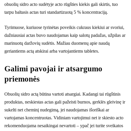
obuolių sidro acto sudėtyje acto rūgšties kiekis gali skirtis, tuo
tarpu baltasis actas turi standartizuotą 5 % koncentraciją.
Tyrimuose, kuriuose tyrinėtas poveikis cukraus kiekiui ar svoriui,
dažniausiai actas buvo naudojamas kaip salotų padažas, užpilas ar
marinuotų daržovių sudėtis. Mažiau duomenų apie naudą
geriantiems actą atskirai arba vartojantiems tabletes.
Galimi pavojai ir atsargumo
priemonės
Obuolių sidro actą būtina vartoti atsargiai. Kadangi tai rūgštinis
produktas, neskiestas actas gali pažeisti burnos, gerklės gleivinę ir
sukelti net cheminį nudegimą, jei naudojamas išoriškai ar
vartojamas koncentruotas. Vidiniam vartojimui net ir skiesto acto
rekomenduojama nesaikingai nevartoti – ypač jei turite sveikatos