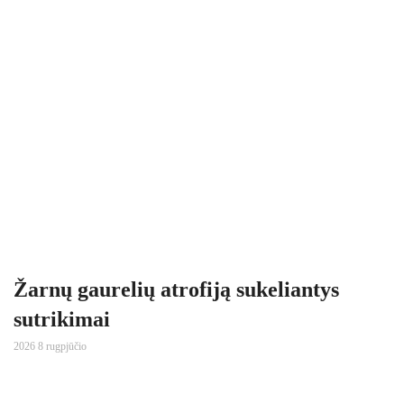
Žarnų gaurelių atrofiją sukeliantys
sutrikimai
2026 8 rugpjūčio