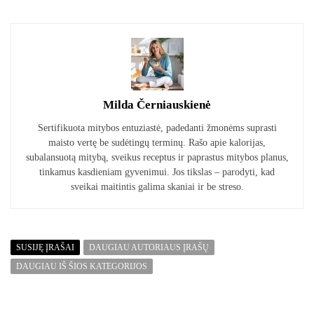
Milda Černiauskienė
Sertifikuota mitybos entuziastė, padedanti žmonėms suprasti
maisto vertę be sudėtingų terminų. Rašo apie kalorijas,
subalansuotą mitybą, sveikus receptus ir paprastus mitybos planus,
tinkamus kasdieniam gyvenimui. Jos tikslas – parodyti, kad
sveikai maitintis galima skaniai ir be streso.
SUSIJĘ ĮRAŠAI
DAUGIAU AUTORIAUS ĮRAŠŲ
DAUGIAU IŠ ŠIOS KATEGORIJOS