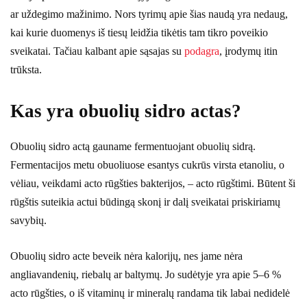
ar uždegimo mažinimo. Nors tyrimų apie šias naudą yra nedaug,
kai kurie duomenys iš tiesų leidžia tikėtis tam tikro poveikio
sveikatai. Tačiau kalbant apie sąsajas su
podagra
, įrodymų itin
trūksta.
Kas yra obuolių sidro actas?
Obuolių sidro actą gauname fermentuojant obuolių sidrą.
Fermentacijos metu obuoliuose esantys cukrūs virsta etanoliu, o
vėliau, veikdami acto rūgšties bakterijos, – acto rūgštimi. Būtent ši
rūgštis suteikia actui būdingą skonį ir dalį sveikatai priskiriamų
savybių.
Obuolių sidro acte beveik nėra kalorijų, nes jame nėra
angliavandenių, riebalų ar baltymų. Jo sudėtyje yra apie 5–6 %
acto rūgšties, o iš vitaminų ir mineralų randama tik labai nedidelė