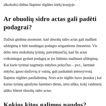
alkoholis) didina šlapimo rūgšties kiekį kraujyje.
Ar obuolių sidro actas gali padėti
podagrai?
Dažnai girdima nuomonė, kad obuolių sidro actas gali malšinti
uždegimą ir būti naudingas podagra sergantiems žmonėms. Vis
dėlto nėra mokslinių tyrimų, patvirtinančių, kad šis actas
veiksmingas gydant podagrą ar jos židinius mažinant uždegimą.
Kai kurie tyrimai nagrinėjo mitybos pokyčius – pvz., šarminė
mityba, gausi daržovių ir vaisių, gali paskatinti intensyvesnį
šlapimo rūgšties pasišalinimą. Nors acto rūgštis buvo įtraukta į kai
kurias tyrimų aprašytas šarmines dietas, nėra aišku, kokį vaidmenį
atliko būtent obuolių sidro actas.
Kokios kitos galimos naudos?