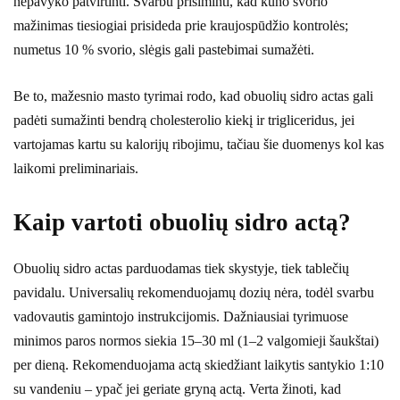
nepavyko patvirtinti. Svarbu prisiminti, kad kūno svorio
mažinimas tiesiogiai prisideda prie kraujospūdžio kontrolės;
numetus 10 % svorio, slėgis gali pastebimai sumažėti.
Be to, mažesnio masto tyrimai rodo, kad obuolių sidro actas gali
padėti sumažinti bendrą cholesterolio kiekį ir trigliceridus, jei
vartojamas kartu su kalorijų ribojimu, tačiau šie duomenys kol kas
laikomi preliminariais.
Kaip vartoti obuolių sidro actą?
Obuolių sidro actas parduodamas tiek skystyje, tiek tablečių
pavidalu. Universalių rekomenduojamų dozių nėra, todėl svarbu
vadovautis gamintojo instrukcijomis. Dažniausiai tyrimuose
minimos paros normos siekia 15–30 ml (1–2 valgomieji šaukštai)
per dieną. Rekomenduojama actą skiedžiant laikytis santykio 1:10
su vandeniu – ypač jei geriate gryną actą. Verta žinoti, kad