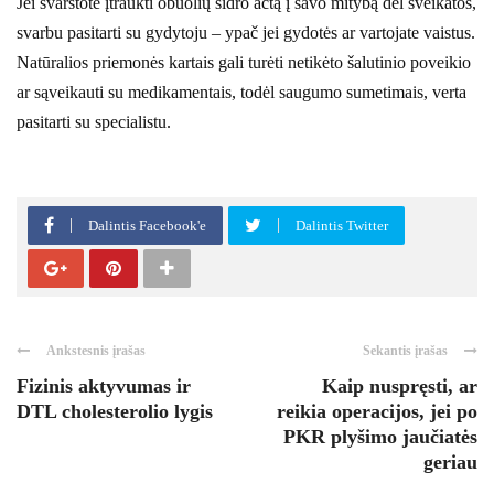
Jei svarstote įtraukti obuolių sidro actą į savo mitybą dėl sveikatos,
svarbu pasitarti su gydytoju – ypač jei gydotės ar vartojate vaistus.
Natūralios priemonės kartais gali turėti netikėto šalutinio poveikio
ar sąveikauti su medikamentais, todėl saugumo sumetimais, verta
pasitarti su specialistu.
Dalintis Facebook'e
Dalintis Twitter
Ankstesnis įrašas
Sekantis įrašas
Fizinis aktyvumas ir
Kaip nuspręsti, ar
DTL cholesterolio lygis
reikia operacijos, jei po
PKR plyšimo jaučiatės
geriau