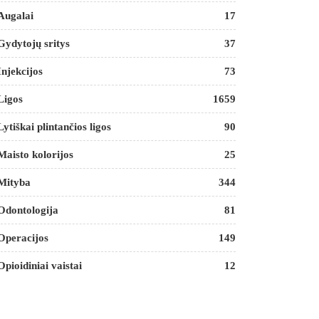
Augalai
17
Gydytojų sritys
37
Injekcijos
73
Ligos
1659
Lytiškai plintančios ligos
90
Maisto kolorijos
25
Mityba
344
Odontologija
81
Operacijos
149
Opioidiniai vaistai
12