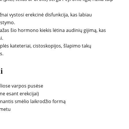
nai vystosi erekcinė disfunkcija, kas labiau
vystymo.
žas šio hormono kiekis lėtina audinių gijimą, kas
i.
aplės kateteriai, cistoskopijos, šlapimo takų
s.
i
keliose varpos pusėse
e esant erekcijai)
nantis smėlio laikrodžio formą
 metu