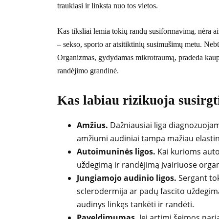
traukiasi ir linksta nuo tos vietos.
Kas tiksliai lemia tokių randų susiformavimą, nėra a
– sekso, sporto ar atsitiktinių susimušimų metu. Neb
Organizmas, gydydamas mikrotraumą, pradeda kaupti 
randėjimo grandinė.
Kas labiau rizikuoja susirgt
Amžius.
Dažniausiai liga diagnozuojam
amžiumi audiniai tampa mažiau elastin
Autoimuninės ligos.
Kai kurioms auto
uždegimą ir randėjimą įvairiuose organ
Jungiamojo audinio ligos.
Sergant to
sclerodermija ar padų fascito uždegim
audinys linkęs tankėti ir randėti.
Paveldimumas.
Jei artimi šeimos nariai