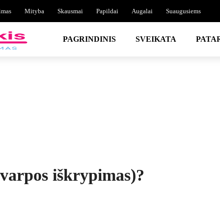
imas
Mityba
Skausmai
Papildai
Augalai
Suaugusiems
PAGRINDINIS
SVEIKATA
PATA
(varpos iškrypimas)?