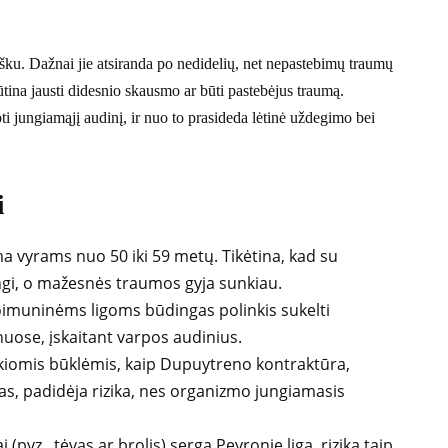
išku. Dažnai jie atsiranda po nedidelių, net nepastebimų traumų
ūtina jausti didesnio skausmo ar būti pastebėjus traumą.
jungiamąjį audinį, ir nuo to prasideda lėtinė uždegimo bei
i
a vyrams nuo 50 iki 59 metų. Tikėtina, kad su
gi, o mažesnės traumos gyja sunkiau.
imuninėms ligoms būdingas polinkis sukelti
uose, įskaitant varpos audinius.
kiomis būklėmis, kaip Dupuytreno kontraktūra,
as, padidėja rizika, nes organizmo jungiamasis
 (pvz., tėvas ar brolis) serga Peyronie liga, rizika taip