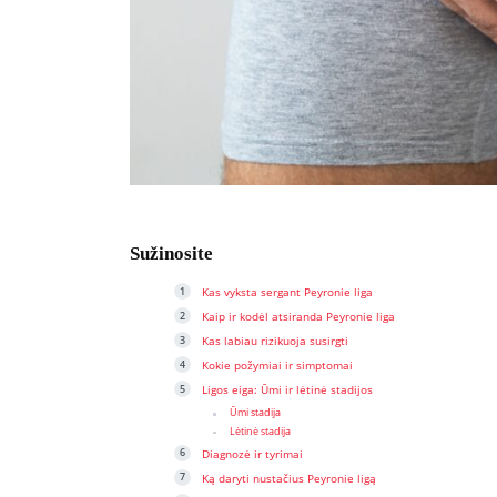
Sužinosite
Kas vyksta sergant Peyronie liga
Kaip ir kodėl atsiranda Peyronie liga
Kas labiau rizikuoja susirgti
Kokie požymiai ir simptomai
Ligos eiga: Ūmi ir lėtinė stadijos
Ūmi stadija
Lėtinė stadija
Diagnozė ir tyrimai
Ką daryti nustačius Peyronie ligą