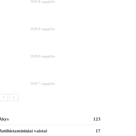
2026 8 rugpjūčio
2026 8 rugpjūčio
2026 8 rugpjūčio
2026 7 rugpjūčio
Akys
123
Antihistamininiai vaistai
17