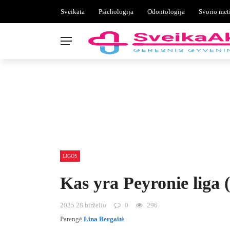
Sveikata
Psichologija
Odontologija
Svorio met
LIGOS
Kas yra Peyronie liga 
2025 28 birželio
0
296
Parengė
Lina Bergaitė