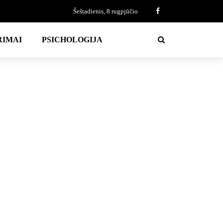
Šeštadienis, 8 rugpjūčio
RIMAI
PSICHOLOGIJA