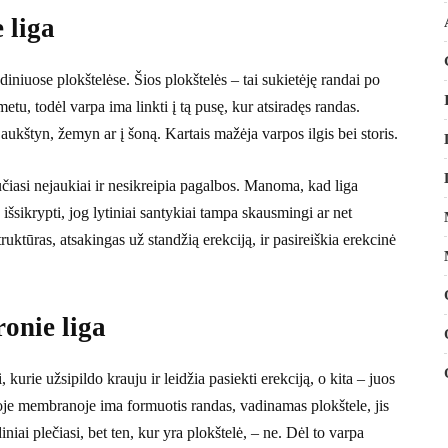
 liga
niuose plokštelėse. Šios plokštelės – tai sukietėję randai po
etu, todėl varpa ima linkti į tą pusę, kur atsiradęs randas.
aukštyn, žemyn ar į šoną. Kartais mažėja varpos ilgis bei storis.
aučiasi nejaukiai ir nesikreipia pagalbos. Manoma, kad liga
išsikrypti, jog lytiniai santykiai tampa skausmingi ar net
uktūras, atsakingas už standžią erekciją, ir pasireiškia erekcinė
onie liga
 kurie užsipildo krauju ir leidžia pasiekti erekciją, o kita – juos
ioje membranoje ima formuotis randas, vadinamas plokštele, jis
iai plečiasi, bet ten, kur yra plokštelė, – ne. Dėl to varpa