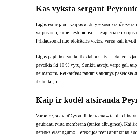
Kas vyksta sergant Peyronie
Ligos esmė glūdi varpos audinyje susidarančiose randi
varpos oda, kurie nestumdosi ir nesiplečia erekcijos m
Priklausomai nuo plokštelės vietos, varpa gali krypti 
Ligos paplitimą sunku tiksliai nustatyti – daugelis j
paveikia iki 10 % vyrų. Sunkiu atveju varpa gali taip 
neįmanomi. Retkarčiais randinis audinys pažeidžia str
disfunkcija.
Kaip ir kodėl atsiranda Peyr
Varpoje yra dvi rūšys audinio: viena – tai du cilindrai,
gaubianti tvirta membrana (tunica albuginea). Kai š
netenka elastingumo – erekcijos metu aplinkiniai audin