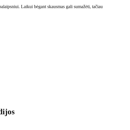
 palaipsniui. Laikui bėgant skausmas gali sumažėti, tačiau
dijos