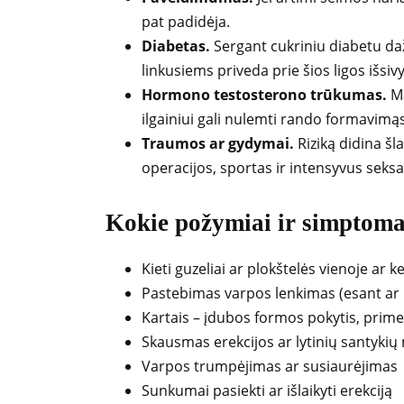
pat padidėja.
Diabetas.
Sergant cukriniu diabetu daž
linkusiems priveda prie šios ligos išsi
Hormono testosterono trūkumas.
Ma
ilgainiui gali nulemti rando formavimąs
Traumos ar gydymai.
Riziką didina šl
operacijos, sportas ir intensyvus seksa
Kokie požymiai ir simptoma
Kieti guzeliai ar plokštelės vienoje ar 
Pastebimas varpos lenkimas (esant ar n
Kartais – įdubos formos pokytis, prime
Skausmas erekcijos ar lytinių santykių
Varpos trumpėjimas ar susiaurėjimas
Sunkumai pasiekti ar išlaikyti erekciją