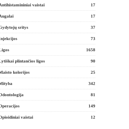
Antihistamininiai vaistai
17
Augalai
17
Gydytojų sritys
37
Injekcijos
73
Ligos
1658
Lytiškai plintančios ligos
90
Maisto kolorijos
25
Mityba
342
Odontologija
81
Operacijos
149
Opioidiniai vaistai
12