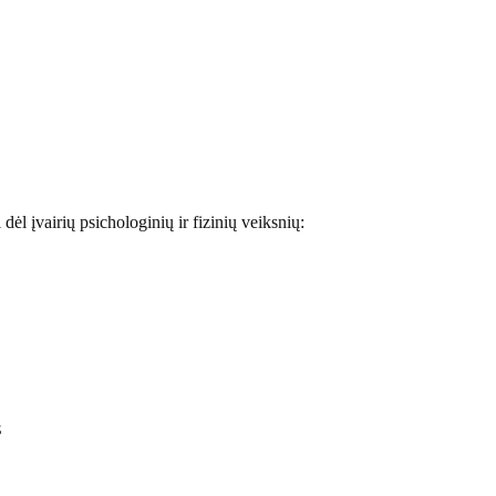
i dėl įvairių psichologinių ir fizinių veiksnių:
s