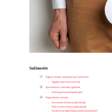
Sužinosite
Elgesio būdai ejakuliacijos kontrolei
Pagalba stiprinant kontrolę
Ajurvediniai metodai gydyme
Kokios gali būti komplikacijos?
Pagrindinės mintys
Kas sukelia ankstyvą ejakuliaciją?
Kiek trunka ankstyva ejakuliacija?
Ką daryti, jei ejakuliacija įvyksta labai greitai?