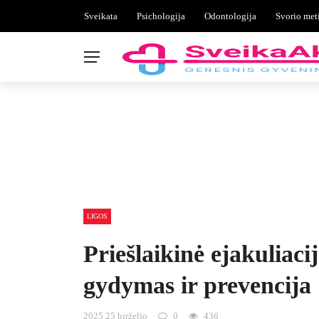
Sveikata
Psichologija
Odontologija
Svorio met
LIGOS
Priešlaikinė ejakuliaci
gydymas ir prevencija
2025 25 birželio
0
436