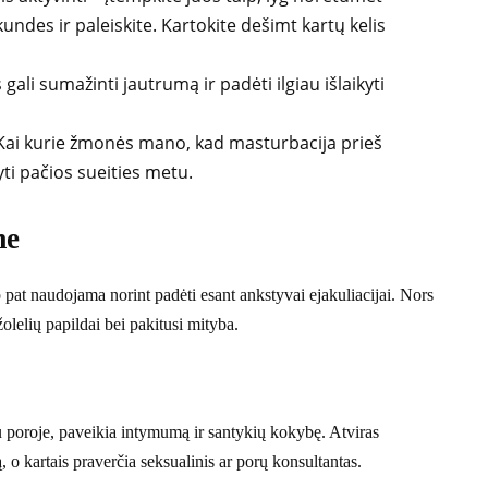
kundes ir paleiskite. Kartokite dešimt kartų kelis
gali sumažinti jautrumą ir padėti ilgiau išlaikyti
ai kurie žmonės mano, kad masturbacija prieš
yti pačios sueities metu.
me
 pat naudojama norint padėti esant ankstyvai ejakuliacijai. Nors
lelių papildai bei pakitusi mityba.
u poroje, paveikia intymumą ir santykių kokybę. Atviras
, o kartais praverčia seksualinis ar porų konsultantas.