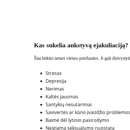
Kas sukelia ankstyvą ejakuliaciją?
Šiai būklei neturi vienos priežasties. Ji gali išsivystyt
Stresas
Depresija
Nerimas
Kaltės jausmas
Santykių nesutarimai
Savivertės ar kūno įvaizdžio problemo
Baimė dėl lytinio pasirodymo
Neigiama seksualumo nuostata