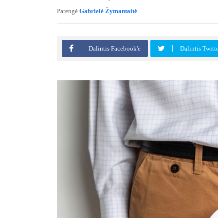
Parengė
Gabrielė Žymantaitė
Dalintis Facebook'e
Dalintis Twitt