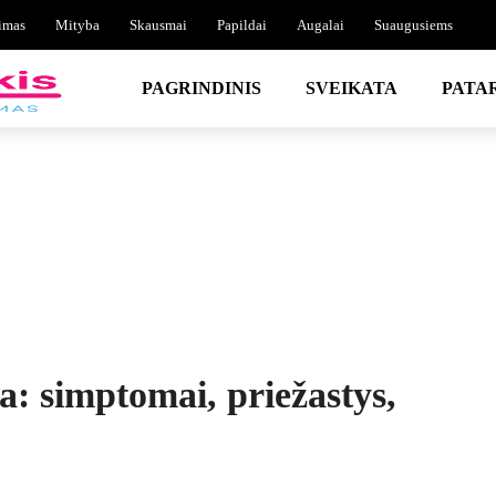
imas
Mityba
Skausmai
Papildai
Augalai
Suaugusiems
PAGRINDINIS
SVEIKATA
PATA
ja: simptomai, priežastys,