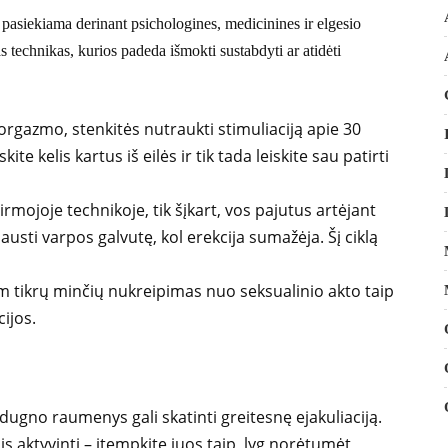
i pasiekiama derinant psichologines, medicinines ir elgesio
s technikas, kurios padeda išmokti sustabdyti ar atidėti
 orgazmo, stenkitės nutraukti stimuliaciją apie 30
e kelis kartus iš eilės ir tik tada leiskite sau patirti
irmojoje technikoje, tik šįkart, vos pajutus artėjant
usti varpos galvutę, kol erekcija sumažėja. Šį ciklą
m tikrų minčių nukreipimas nuo seksualinio akto taip
cijos.
dugno raumenys gali skatinti greitesnę ejakuliaciją.
 aktyvinti – įtempkite juos taip, lyg norėtumėt