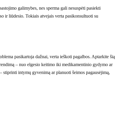
 pastojimo galimybes, nes sperma gali nesuspėti pasiekti
so ir liūdesio. Tokiais atvejais verta pasikonsultuoti su
problema pasikartoja dažnai, verta ieškoti pagalbos. Aptarkite šią
sprendimą – nuo elgesio keitimo iki medikamentinio gydymo ar
 – stiprinti intymų gyvenimą ar planuoti šeimos pagausėjimą,