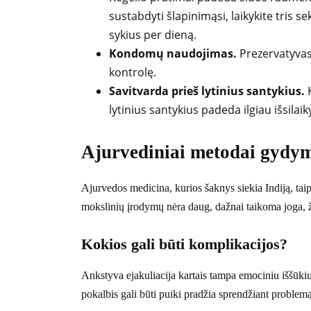
sustabdyti šlapinimąsi, laikykite tris se
sykius per dieną.
Kondomų naudojimas.
Prezervatyvas 
kontrolę.
Savitvarda prieš lytinius santykius.
K
lytinius santykius padeda ilgiau išsilaik
Ajurvediniai metodai gydy
Ajurvedos medicina, kurios šaknys siekia Indiją, taip
mokslinių įrodymų nėra daug, dažnai taikoma joga, žo
Kokios gali būti komplikacijos?
Ankstyva ejakuliacija kartais tampa emociniu iššūki
pokalbis gali būti puiki pradžia sprendžiant problemą