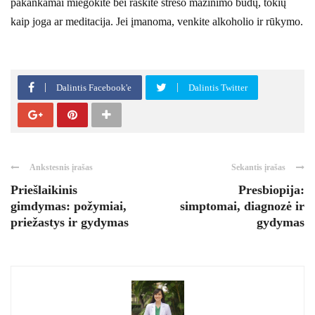
pakankamai miegokite bei raskite streso mažinimo būdų, tokių
kaip joga ar meditacija. Jei įmanoma, venkite alkoholio ir rūkymo.
Dalintis Facebook'e
Dalintis Twitter
Ankstesnis įrašas
Sekantis įrašas
Priešlaikinis
Presbiopija:
gimdymas: požymiai,
simptomai, diagnozė ir
priežastys ir gydymas
gydymas