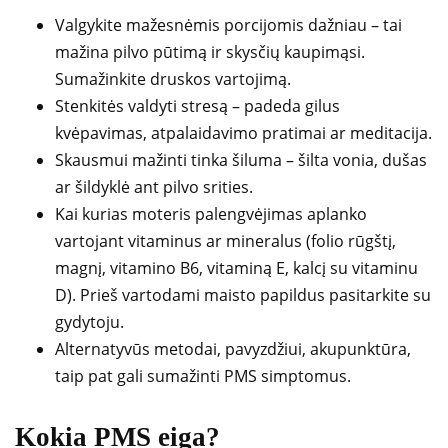
Valgykite mažesnėmis porcijomis dažniau – tai
mažina pilvo pūtimą ir skysčių kaupimąsi.
Sumažinkite druskos vartojimą.
Stenkitės valdyti stresą – padeda gilus
kvėpavimas, atpalaidavimo pratimai ar meditacija.
Skausmui mažinti tinka šiluma – šilta vonia, dušas
ar šildyklė ant pilvo srities.
Kai kurias moteris palengvėjimas aplanko
vartojant vitaminus ar mineralus (folio rūgštį,
magnį, vitamino B6, vitaminą E, kalcį su vitaminu
D). Prieš vartodami maisto papildus pasitarkite su
gydytoju.
Alternatyvūs metodai, pavyzdžiui, akupunktūra,
taip pat gali sumažinti PMS simptomus.
Kokia PMS eiga?