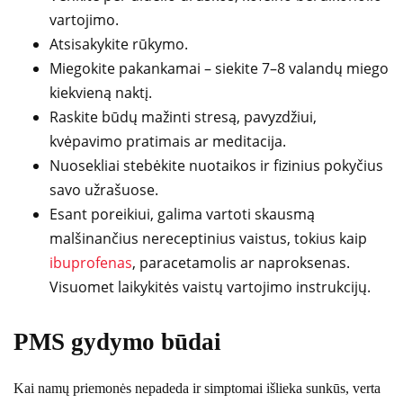
vartojimo.
Atsisakykite rūkymo.
Miegokite pakankamai – siekite 7–8 valandų miego
kiekvieną naktį.
Raskite būdų mažinti stresą, pavyzdžiui,
kvėpavimo pratimais ar meditacija.
Nuosekliai stebėkite nuotaikos ir fizinius pokyčius
savo užrašuose.
Esant poreikiui, galima vartoti skausmą
malšinančius nereceptinius vaistus, tokius kaip
ibuprofenas
, paracetamolis ar naproksenas.
Visuomet laikykitės vaistų vartojimo instrukcijų.
PMS gydymo būdai
Kai namų priemonės nepadeda ir simptomai išlieka sunkūs, verta