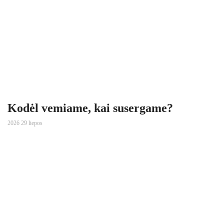
Kodėl vemiame, kai susergame?
2026 29 liepos