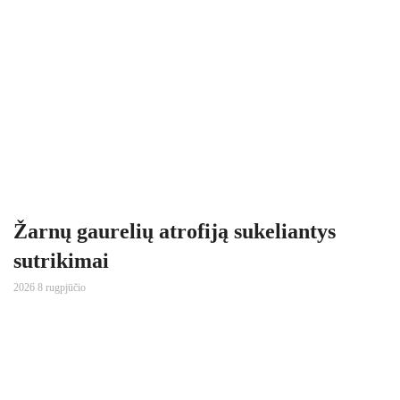
Žarnų gaurelių atrofiją sukeliantys
sutrikimai
2026 8 rugpjūčio