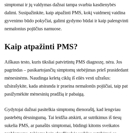
simptomai ir jų valdymas dažnai tampa svarbia kasdienybės
dalimi. Susipažinkite, kaip atpažinti PMS, kokį vaidmenį vaidina
gyvenimo būdo pokyčiai, galimi gydymo būdai ir kaip palengvinti
nemalonius pojūčius namuose.
Kaip atpažinti PMS?
Aiškaus testo, kuris tiksliai patvirtintų PMS diagnozę, nėra. Jos
pagrindas – pasikartojančių simptomų stebėjimas prieš prasidedant
mėnesinėms. Naudinga keletą ciklų iš eilės vesti užrašus:
užsirašykite, kada atsiranda ir praeina nemalonūs pojūčiai, taip pat
pasižymėkite mėnesinių pradžią ir pabaigą.
Gydytojai dažnai pasitelkia simptomų dienoraštį, kad lengviau
pastebėtų dėsningumą. Tai leidžia atskirti, ar sutrikimus iš tiesų
sukelia PMS, ar panašūs simptomai, būdingi kitoms sveikatos