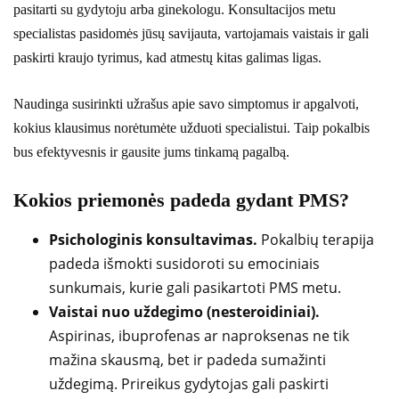
pasitarti su gydytoju arba ginekologu. Konsultacijos metu
specialistas pasidomės jūsų savijauta, vartojamais vaistais ir gali
paskirti kraujo tyrimus, kad atmestų kitas galimas ligas.
Naudinga susirinkti užrašus apie savo simptomus ir apgalvoti,
kokius klausimus norėtumėte užduoti specialistui. Taip pokalbis
bus efektyvesnis ir gausite jums tinkamą pagalbą.
Kokios priemonės padeda gydant PMS?
Psichologinis konsultavimas.
Pokalbių terapija
padeda išmokti susidoroti su emociniais
sunkumais, kurie gali pasikartoti PMS metu.
Vaistai nuo uždegimo (nesteroidiniai).
Aspirinas, ibuprofenas ar naproksenas ne tik
mažina skausmą, bet ir padeda sumažinti
uždegimą. Prireikus gydytojas gali paskirti