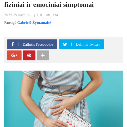
fiziniai ir emociniai simptomai
2025 25 birželio
0
334
Parengė
Gabrielė Žymantaitė
Dalintis Facebook'e
Dalintis Twitter