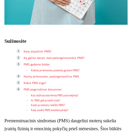
Sužinosite
Kaip atpažinti PMS?
Ką galite daryti, kad palengvintumėte PMS?
PMS gydymo būdai
Kokios priemonės padeda gydant PMS?
Namų priemonės, palengvinančios PMS
Kokia PMS eiga?
PMS pagrindiniai klausimai
Kas dažniausiai lemia PMS paūmėjimą?
Ar PMS gali praeiti visai?
Kada pradeda reikštis PMS?
Kaip įveikti PMS kasdienybėje?
Premenstruacinis sindromas (PMS) daugeliui moterų sukelia
įvairių fizinių ir emocinių pokyčių prieš mėnesines. Šios būklės