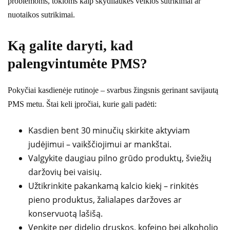
problemoms, tokioms kaip skydliaukės veiklos sutrikimai ar
nuotaikos sutrikimai.
Ką galite daryti, kad
palengvintumėte PMS?
Pokyčiai kasdienėje rutinoje – svarbus žingsnis gerinant savijautą
PMS metu. Štai keli įpročiai, kurie gali padėti:
Kasdien bent 30 minučių skirkite aktyviam
judėjimui – vaikščiojimui ar mankštai.
Valgykite daugiau pilno grūdo produktų, šviežių
daržovių bei vaisių.
Užtikrinkite pakankamą kalcio kiekį – rinkitės
pieno produktus, žalialapes daržoves ar
konservuotą lašišą.
Venkite per didelio druskos, kofeino bei alkoholio