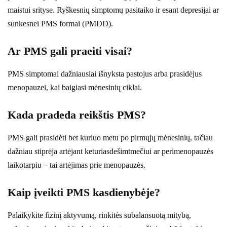
maistui srityse. Ryškesnių simptomų pasitaiko ir esant depresijai ar
sunkesnei PMS formai (PMDD).
Ar PMS gali praeiti visai?
PMS simptomai dažniausiai išnyksta pastojus arba prasidėjus
menopauzei, kai baigiasi mėnesinių ciklai.
Kada pradeda reikštis PMS?
PMS gali prasidėti bet kuriuo metu po pirmųjų mėnesinių, tačiau
dažniau stiprėja artėjant keturiasdešimtmečiui ar perimenopauzės
laikotarpiu – tai artėjimas prie menopauzės.
Kaip įveikti PMS kasdienybėje?
Palaikykite fizinį aktyvumą, rinkitės subalansuotą mitybą,