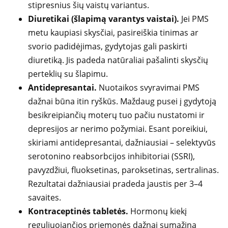
stipresnius šių vaistų variantus.
Diuretikai (šlapimą varantys vaistai).
Jei PMS
metu kaupiasi skysčiai, pasireiškia tinimas ar
svorio padidėjimas, gydytojas gali paskirti
diuretiką. Jis padeda natūraliai pašalinti skysčių
perteklių su šlapimu.
Antidepresantai.
Nuotaikos svyravimai PMS
dažnai būna itin ryškūs. Maždaug pusei į gydytoją
besikreipiančių moterų tuo pačiu nustatomi ir
depresijos ar nerimo požymiai. Esant poreikiui,
skiriami antidepresantai, dažniausiai – selektyvūs
serotonino reabsorbcijos inhibitoriai (SSRI),
pavyzdžiui, fluoksetinas, paroksetinas, sertralinas.
Rezultatai dažniausiai pradeda jaustis per 3–4
savaites.
Kontraceptinės tabletės.
Hormonų kiekį
reguliuojančios priemonės dažnai sumažina