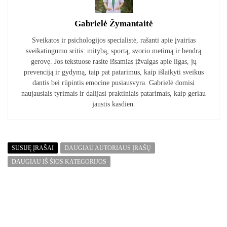
Gabrielė Žymantaitė
Sveikatos ir psichologijos specialistė, rašanti apie įvairias
sveikatingumo sritis: mitybą, sportą, svorio metimą ir bendrą
gerovę. Jos tekstuose rasite išsamias įžvalgas apie ligas, jų
prevenciją ir gydymą, taip pat patarimus, kaip išlaikyti sveikus
dantis bei rūpintis emocine pusiausvyra. Gabrielė domisi
naujausiais tyrimais ir dalijasi praktiniais patarimais, kaip geriau
jaustis kasdien.
SUSIJĘ ĮRAŠAI
DAUGIAU AUTORIAUS ĮRAŠŲ
DAUGIAU IŠ ŠIOS KATEGORIJOS