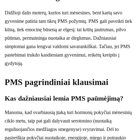
Didžioji dalis moterų, kurios turi mėnesines, bent kartą savo
gyvenime patiria tam tikrų PMS požymių. PMS gali paveikti tiek
kūną, tiek emocinę būseną ar elgesį: tai krūtų jautrumas, pilvo
pūtimas, permaininga nuotaika ar dirglumas. Dažniausiai
simptomai gana lengvai valdomi savarankiškai. Tačiau, jei PMS
pastebimai trukdo kasdieniam gyvenimui, reikėtų kreiptis į
gydytoją.
PMS pagrindiniai klausimai
Kas dažniausiai lemia PMS paūmėjimą?
Manoma, kad svarbiausią įtaką turi hormonų pokyčiai mėnesinių
ciklo metu, taip pat gali dalyvauti serotonino (nuotaiką
reguliuojančios medžiagos smegenyse) svyravimai. Dėl to
pasireiškia pokyčiai nuotaikoje, energijoje, miego ir potraukio