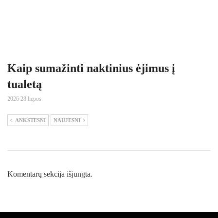
Kaip sumažinti naktinius ėjimus į
tualetą
2026 28 liepos
ANKSTESNI
NAUJESNI
Komentarų sekcija išjungta.