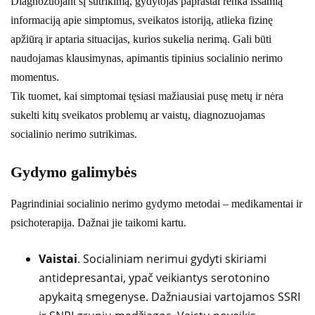
Diagnozuojant šį sutrikimą, gydytojas paprastai renka išsamią
informaciją apie simptomus, sveikatos istoriją, atlieka fizinę
apžiūrą ir aptaria situacijas, kurios sukelia nerimą. Gali būti
naudojamas klausimynas, apimantis tipinius socialinio nerimo
momentus.
Tik tuomet, kai simptomai tęsiasi mažiausiai pusę metų ir nėra
sukelti kitų sveikatos problemų ar vaistų, diagnozuojamas
socialinio nerimo sutrikimas.
Gydymo galimybės
Pagrindiniai socialinio nerimo gydymo metodai – medikamentai ir
psichoterapija. Dažnai jie taikomi kartu.
Vaistai
. Socialiniam nerimui gydyti skiriami
antidepresantai, ypač veikiantys serotonino
apykaitą smegenyse. Dažniausiai vartojamos SSRI