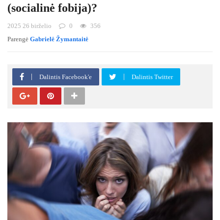
(socialinė fobija)?
2025 26 birželio
0
356
Parengė
Gabrielė Žymantaitė
Dalintis Facebook'e
Dalintis Twitter