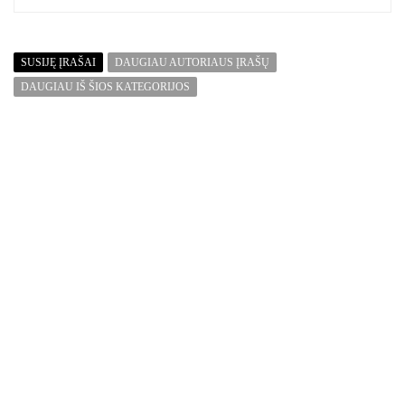
SUSIJĘ ĮRAŠAI
DAUGIAU AUTORIAUS ĮRAŠŲ
DAUGIAU IŠ ŠIOS KATEGORIJOS