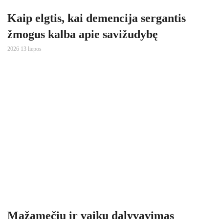
Kaip elgtis, kai demencija sergantis
žmogus kalba apie savižudybę
2026 13 liepos
Mažamečių ir vaikų dalyvavimas