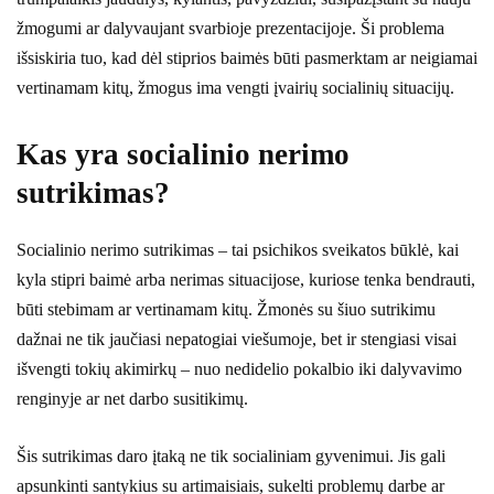
žmogumi ar dalyvaujant svarbioje prezentacijoje. Ši problema
išsiskiria tuo, kad dėl stiprios baimės būti pasmerktam ar neigiamai
vertinamam kitų, žmogus ima vengti įvairių socialinių situacijų.
Kas yra socialinio nerimo
sutrikimas?
Socialinio nerimo sutrikimas – tai psichikos sveikatos būklė, kai
kyla stipri baimė arba nerimas situacijose, kuriose tenka bendrauti,
būti stebimam ar vertinamam kitų. Žmonės su šiuo sutrikimu
dažnai ne tik jaučiasi nepatogiai viešumoje, bet ir stengiasi visai
išvengti tokių akimirkų – nuo nedidelio pokalbio iki dalyvavimo
renginyje ar net darbo susitikimų.
Šis sutrikimas daro įtaką ne tik socialiniam gyvenimui. Jis gali
apsunkinti santykius su artimaisiais, sukelti problemų darbe ar