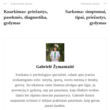
Ankstesnis įrašas
Sekantis įrašas
Knarkimas: priežastys,
Sarkoma: simptomai,
pasekmės, diagnostika,
tipai, priežastys,
gydymas
gydymas
Gabrielė Žymantaitė
Sveikatos ir psichologijos specialistė, rašanti apie įvairias
sveikatingumo sritis: mitybą, sportą, svorio metimą ir bendrą
gerovę. Jos tekstuose rasite išsamias įžvalgas apie ligas, jų
prevenciją ir gydymą, taip pat patarimus, kaip išlaikyti sveikus
dantis bei rūpintis emocine pusiausvyra. Gabrielė domisi
naujausiais tyrimais ir dalijasi praktiniais patarimais, kaip geriau
jaustis kasdien.