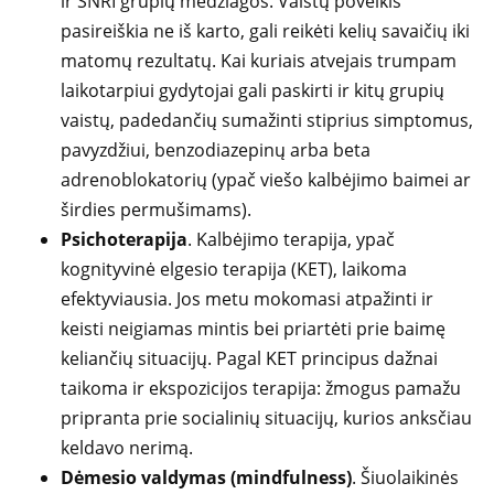
ir SNRI grupių medžiagos. Vaistų poveikis
pasireiškia ne iš karto, gali reikėti kelių savaičių iki
matomų rezultatų. Kai kuriais atvejais trumpam
laikotarpiui gydytojai gali paskirti ir kitų grupių
vaistų, padedančių sumažinti stiprius simptomus,
pavyzdžiui, benzodiazepinų arba beta
adrenoblokatorių (ypač viešo kalbėjimo baimei ar
širdies permušimams).
Psichoterapija
. Kalbėjimo terapija, ypač
kognityvinė elgesio terapija (KET), laikoma
efektyviausia. Jos metu mokomasi atpažinti ir
keisti neigiamas mintis bei priartėti prie baimę
keliančių situacijų. Pagal KET principus dažnai
taikoma ir ekspozicijos terapija: žmogus pamažu
pripranta prie socialinių situacijų, kurios anksčiau
keldavo nerimą.
Dėmesio valdymas (mindfulness)
. Šiuolaikinės