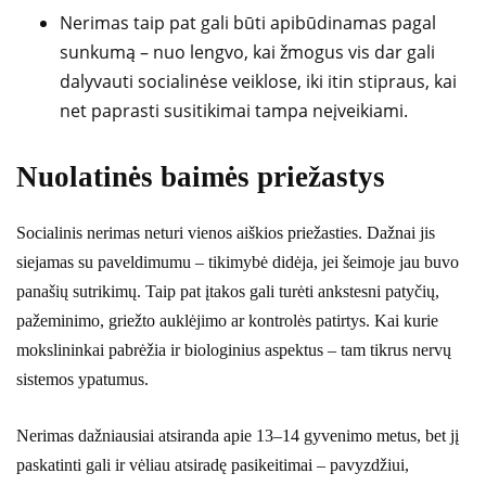
Nerimas taip pat gali būti apibūdinamas pagal
sunkumą – nuo lengvo, kai žmogus vis dar gali
dalyvauti socialinėse veiklose, iki itin stipraus, kai
net paprasti susitikimai tampa neįveikiami.
Nuolatinės baimės priežastys
Socialinis nerimas neturi vienos aiškios priežasties. Dažnai jis
siejamas su paveldimumu – tikimybė didėja, jei šeimoje jau buvo
panašių sutrikimų. Taip pat įtakos gali turėti ankstesni patyčių,
pažeminimo, griežto auklėjimo ar kontrolės patirtys. Kai kurie
mokslininkai pabrėžia ir biologinius aspektus – tam tikrus nervų
sistemos ypatumus.
Nerimas dažniausiai atsiranda apie 13–14 gyvenimo metus, bet jį
paskatinti gali ir vėliau atsiradę pasikeitimai – pavyzdžiui,