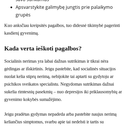
Apsvarstykite galimybę jungtis prie palaikymo
grupės
Kuo anksčiau kreipsitės pagalbos, tuo didesnė tikimybė pagerinti
kasdienį gyvenimą.
Kada verta ieškoti pagalbos?
Socialinis nerimas yra labai dažnas sutrikimas ir tikrai nėra
gėdingas ar išskirtinis. Jeigu pastebite, kad socialinės situacijos
nuolat kelia stiprų nerimą, nebijokite tai aptarti su gydytoju ar
psichikos sveikatos specialistu. Negydomas sutrikimas dažnai
sukelia rimtesnių pasekmių – nuo depresijos iki priklausomybių ar
gyvenimo kokybės sumažėjimo.
Jeigu pradėtas gydymas nepadeda arba pastebite naujus nerimą
keliančius simptomus, svarbu apie tai nedelsti ir tartis su