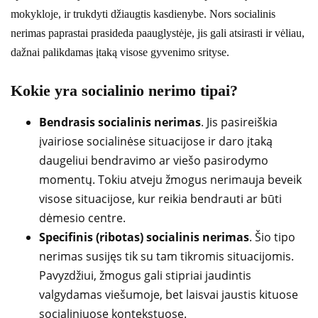
mokykloje, ir trukdyti džiaugtis kasdienybe. Nors socialinis
nerimas paprastai prasideda paauglystėje, jis gali atsirasti ir vėliau,
dažnai palikdamas įtaką visose gyvenimo srityse.
Kokie yra socialinio nerimo tipai?
Bendrasis socialinis nerimas
. Jis pasireiškia
įvairiose socialinėse situacijose ir daro įtaką
daugeliui bendravimo ar viešo pasirodymo
momentų. Tokiu atveju žmogus nerimauja beveik
visose situacijose, kur reikia bendrauti ar būti
dėmesio centre.
Specifinis (ribotas) socialinis nerimas
. Šio tipo
nerimas susijęs tik su tam tikromis situacijomis.
Pavyzdžiui, žmogus gali stipriai jaudintis
valgydamas viešumoje, bet laisvai jaustis kituose
socialiniuose kontekstuose.