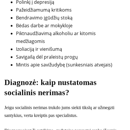
Polinkį į depresiją
Pažeidžiamumą kritikoms
Bendravimo įgūdžių stoką
Bėdas darbe ar mokykloje
Piktnaudžiavimą alkoholiu ar kitomis
medžiagomis
Izoliaciją ir vienišumą
Savigailą dėl praleistų progų
Mintis apie savižudybę (sunkesniais atvejais)
Diagnozė: kaip nustatomas
socialinis nerimas?
Jeigu socialinis nerimas trukdo jums siekti tikslų ar užmegzti
santykius, verta kreiptis pas specialistus.