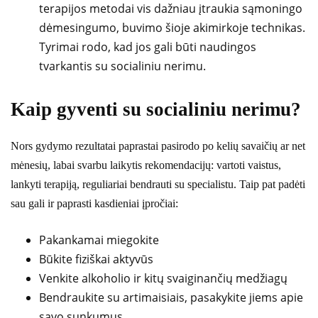
terapijos metodai vis dažniau įtraukia sąmoningo
dėmesingumo, buvimo šioje akimirkoje technikas.
Tyrimai rodo, kad jos gali būti naudingos
tvarkantis su socialiniu nerimu.
Kaip gyventi su socialiniu nerimu?
Nors gydymo rezultatai paprastai pasirodo po kelių savaičių ar net
mėnesių, labai svarbu laikytis rekomendacijų: vartoti vaistus,
lankyti terapiją, reguliariai bendrauti su specialistu. Taip pat padėti
sau gali ir paprasti kasdieniai įpročiai:
Pakankamai miegokite
Būkite fiziškai aktyvūs
Venkite alkoholio ir kitų svaiginančių medžiagų
Bendraukite su artimaisiais, pasakykite jiems apie
savo sunkumus