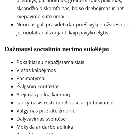
drebulys, paraudimas, greitas širdies plakimas,
skrandžio diskomfortas, balso drebėjimas ir net
kvėpavimo sutrikimai.
Nerimas gali prasidėti dar prieš įvykį ir užsitęsti po
jo, nuolat analizuojant, kaip pavyko elgtis.
Dažniausi socialinio nerimo sukėlėjai
Pokalbiai su nepažįstamaisiais
Viešas kalbėjimas
Pasimatymai
Žvilgsnio kontaktas
Atėjimas į pilną kambarį
Lankymasis restoranėliuose ar pobūviuose
Valgymas prie kitų žmonių
Dalyvavimas šventėse
Mokykla ar darbo aplinka