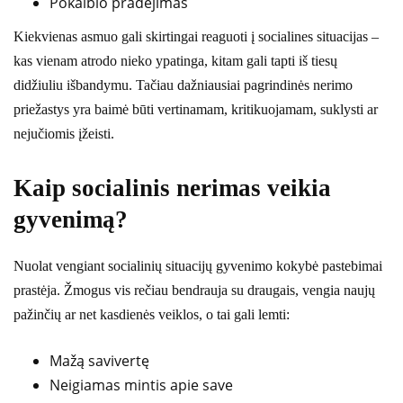
Pokalbio pradėjimas
Kiekvienas asmuo gali skirtingai reaguoti į socialines situacijas –
kas vienam atrodo nieko ypatinga, kitam gali tapti iš tiesų
didžiuliu išbandymu. Tačiau dažniausiai pagrindinės nerimo
priežastys yra baimė būti vertinamam, kritikuojamam, suklysti ar
nejučiomis įžeisti.
Kaip socialinis nerimas veikia
gyvenimą?
Nuolat vengiant socialinių situacijų gyvenimo kokybė pastebimai
prastėja. Žmogus vis rečiau bendrauja su draugais, vengia naujų
pažinčių ar net kasdienės veiklos, o tai gali lemti:
Mažą savivertę
Neigiamas mintis apie save