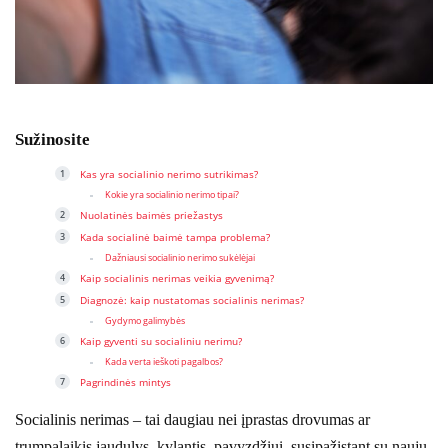
Sužinosite
Kas yra socialinio nerimo sutrikimas?
Kokie yra socialinio nerimo tipai?
Nuolatinės baimės priežastys
Kada socialinė baimė tampa problema?
Dažniausi socialinio nerimo sukėlėjai
Kaip socialinis nerimas veikia gyvenimą?
Diagnozė: kaip nustatomas socialinis nerimas?
Gydymo galimybės
Kaip gyventi su socialiniu nerimu?
Kada verta ieškoti pagalbos?
Pagrindinės mintys
Socialinis nerimas – tai daugiau nei įprastas drovumas ar
trumpalaikis jaudulys, kylantis, pavyzdžiui, susipažįstant su nauju