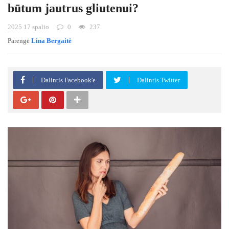
būtum jautrus gliutenui?
2025 17 spalio
0
237
Parengė
Lina Bergaitė
Dalintis Facebook'e
Dalintis Twitter