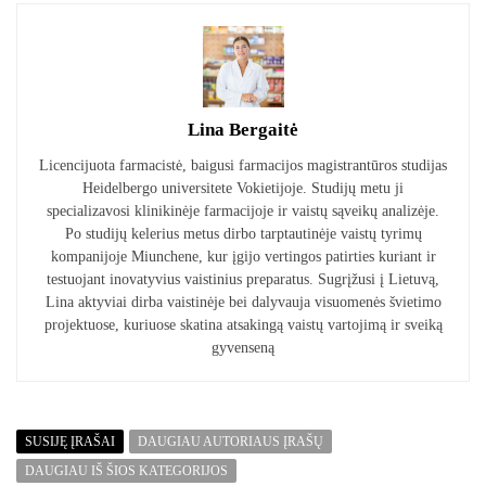
Lina Bergaitė
Licencijuota farmacistė, baigusi farmacijos magistrantūros studijas
Heidelbergo universitete Vokietijoje. Studijų metu ji
specializavosi klinikinėje farmacijoje ir vaistų sąveikų analizėje.
Po studijų kelerius metus dirbo tarptautinėje vaistų tyrimų
kompanijoje Miunchene, kur įgijo vertingos patirties kuriant ir
testuojant inovatyvius vaistinius preparatus. Sugrįžusi į Lietuvą,
Lina aktyviai dirba vaistinėje bei dalyvauja visuomenės švietimo
projektuose, kuriuose skatina atsakingą vaistų vartojimą ir sveiką
gyvenseną
SUSIJĘ ĮRAŠAI
DAUGIAU AUTORIAUS ĮRAŠŲ
DAUGIAU IŠ ŠIOS KATEGORIJOS