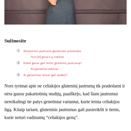
Sužinosite
Gluteninio jautrumo genetinės prielaidos
HLA-DQ genai ir jų reikšmė
Kokie genai gali lemti gluteninį jautrumą?
Kiti genetiniai veiksniai
Ar genetiniai testai gali padėti?
Nors tyrimai apie ne celiakijos gluteninį jautrumą tik pradedami ir
nėra gausu pakartotinių studijų, paaiškėjo, kad šiam jautrumui
nereikalingi tie patys genetiniai variantai, kurie lemia celiakijos
ligą. Kitaip tariant, gluteninis jautrumas gali pasireikšti ir tiems,
kurie neturi vadinamų “celiakijos genų”.