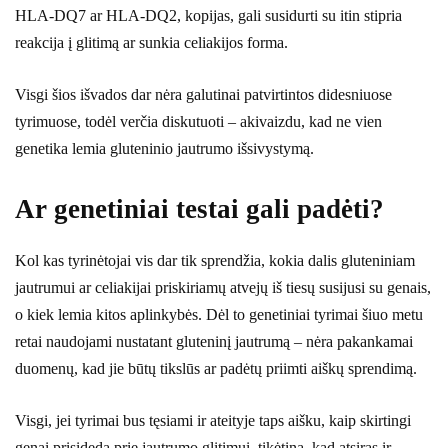
HLA-DQ7 ar HLA-DQ2, kopijas, gali susidurti su itin stipria
reakcija į glitimą ar sunkia celiakijos forma.
Visgi šios išvados dar nėra galutinai patvirtintos didesniuose
tyrimuose, todėl verčia diskutuoti – akivaizdu, kad ne vien
genetika lemia gluteninio jautrumo išsivystymą.
Ar genetiniai testai gali padėti?
Kol kas tyrinėtojai vis dar tik sprendžia, kokia dalis gluteniniam
jautrumui ar celiakijai priskiriamų atvejų iš tiesų susijusi su genais,
o kiek lemia kitos aplinkybės. Dėl to genetiniai tyrimai šiuo metu
retai naudojami nustatant gluteninį jautrumą – nėra pakankamai
duomenų, kad jie būtų tikslūs ar padėtų priimti aiškų sprendimą.
Visgi, jei tyrimai bus tęsiami ir ateityje taps aišku, kaip skirtingi
genai prisideda prie jautrumo glitimui, tikėtina, kad atsiras ir