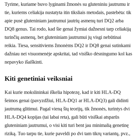
Tyrime, kuriame buvo lyginami žmonės su gluteniniu jautrumu ir
tie, kuriems celiakija nustatyta itin tiksliais metodais, pastebėta: tik
apie pusė gluteniniam jautrumui jautrių asmenų turi DQ2 arba
DQ8 genus. Tai rodo, kad šie genai žymiai dažnesni tarp celiakiją
turinčių asmenų, bet gluteniniam jautrumui jų visgi nebūtinai
reikia. Tiesa, sensitiviems žmonėms DQ2 ir DQ8 genai sutinkami
dažniau nei visuomenėje apskritai, tad visiško dėsningumo kol kas
nepavyko išaiškinti.
Kiti genetiniai veiksniai
Kai kurie mokslininkai iškelia hipotezę, kad ir kiti HLA-DQ
šeimos genai (pavyzdžiui, HLA-DQ1 ar HLA-DQ3) gali didinti
jautrumą glitimui. Pagal vieną šių teorijų, tik žmonės, turintys dvi
HLA-DQ4 kopijas (tai labai reta), gali būti visiškai atsparūs
gluteniniam jautrumui, o visi kiti turi bent jau minimalią genetinę
riziką. Tuo tarpu tie, kurie paveldi po dvi tam tikrų variantų, pvz.,