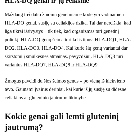
HLA-DQ genai ir jų reikšmė
Maždaug trečdalio žmonių genetiniame kode yra vadinamieji
HLA-DQ genai, susiję su celiakijos rizika. Tai dar nereiškia, kad
liga tikrai išsivystys – tik tiek, kad organizmas turi genetinį
polinkį. HLA-DQ genų šeima turi kelis tipus: HLA-DQ1, HLA-
DQ2, HLA-DQ3, HLA-DQ4. Kai kurie šių genų variantai dar
skirstomi į smulkesnes atmainas, pavyzdžiui, HLA-DQ3 turi
variantus HLA-DQ7, HLA-DQ8 ir HLA-DQ9.
Žmogus paveldi du šios šeimos genus – po vieną iš kiekvieno
tėvo. Gaunami įvairūs deriniai, kai kurie iš jų susiję su didesne
celiakijos ar gluteninio jautrumo tikimybe.
Kokie genai gali lemti gluteninį
jautrumą?