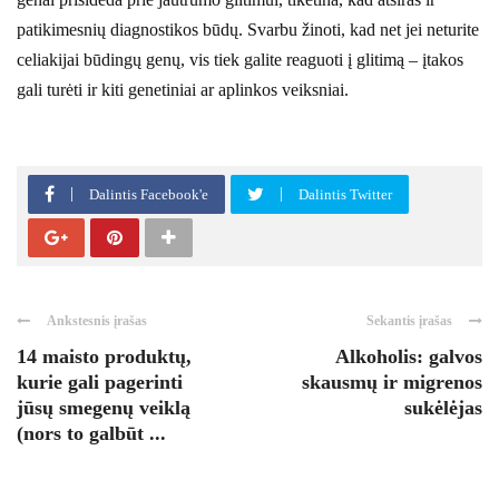
patikimesnių diagnostikos būdų. Svarbu žinoti, kad net jei neturite
celiakijai būdingų genų, vis tiek galite reaguoti į glitimą – įtakos
gali turėti ir kiti genetiniai ar aplinkos veiksniai.
Dalintis Facebook'e
Dalintis Twitter
Ankstesnis įrašas
Sekantis įrašas
14 maisto produktų,
Alkoholis: galvos
kurie gali pagerinti
skausmų ir migrenos
jūsų smegenų veiklą
sukėlėjas
(nors to galbūt ...