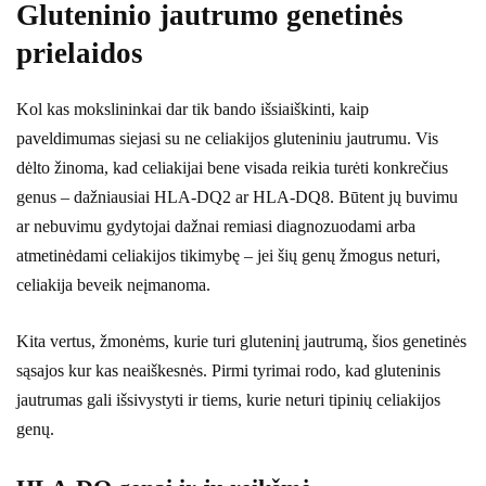
Gluteninio jautrumo genetinės
prielaidos
Kol kas mokslininkai dar tik bando išsiaiškinti, kaip
paveldimumas siejasi su ne celiakijos gluteniniu jautrumu. Vis
dėlto žinoma, kad celiakijai bene visada reikia turėti konkrečius
genus – dažniausiai HLA-DQ2 ar HLA-DQ8. Būtent jų buvimu
ar nebuvimu gydytojai dažnai remiasi diagnozuodami arba
atmetinėdami celiakijos tikimybę – jei šių genų žmogus neturi,
celiakija beveik neįmanoma.
Kita vertus, žmonėms, kurie turi gluteninį jautrumą, šios genetinės
sąsajos kur kas neaiškesnės. Pirmi tyrimai rodo, kad gluteninis
jautrumas gali išsivystyti ir tiems, kurie neturi tipinių celiakijos
genų.