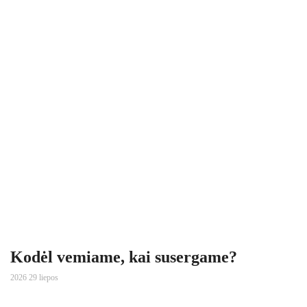
Kodėl vemiame, kai susergame?
2026 29 liepos