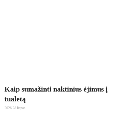
Kaip sumažinti naktinius ėjimus į
tualetą
2026 28 liepos