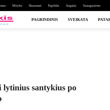
imas
Mityba
Skausmai
Papildai
Augalai
Suaugusiems
PAGRINDINIS
SVEIKATA
PATA
 lytinius santykius po
o