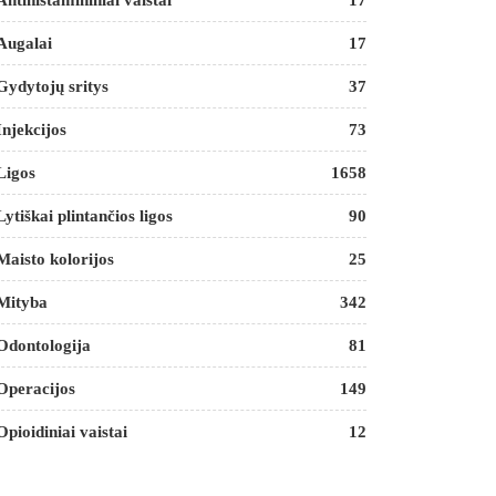
Antihistamininiai vaistai
17
Augalai
17
Gydytojų sritys
37
Injekcijos
73
Ligos
1658
Lytiškai plintančios ligos
90
Maisto kolorijos
25
Mityba
342
Odontologija
81
Operacijos
149
Opioidiniai vaistai
12