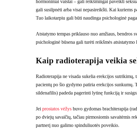
hormoniniai vaistai – gali reikšmingai paveikti seks
gali susilpnėti arba visai nepasireikšti. Kai kuriems p
Tuo laikotarpiu gali būti naudinga psichologinė pagal
Atstatymo tempas priklauso nuo amžiaus, bendros sve
psichologinė būsena gali turėti reikšmės atsistatymo 
Kaip radioterapija veikia s
Radioterapija ne visada sukelia erekcijos sutrikimų, t
pacientų po šio gydymo patiria erekcijos sunkumų. Tači
sildenafilis) padeda pagerinti lytinę funkciją ir sus
Jei
prostatos vėžys
buvo gydomas brachiterapija (radio
po dviejų savaičių, tačiau pirmosiomis savaitėmis 
partnerį nuo galimo spinduliuotės poveikio.