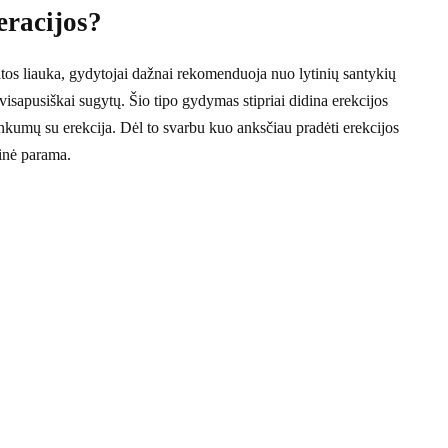
eracijos?
atos liauka, gydytojai dažnai rekomenduoja nuo lytinių santykių
s visapusiškai sugytų. Šio tipo gydymas stipriai didina erekcijos
unkumų su erekcija. Dėl to svarbu kuo anksčiau pradėti erekcijos
cinė parama.