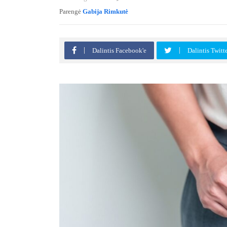
Parengė
Gabija Rimkutė
Dalintis Facebook'e
Dalintis Twitt