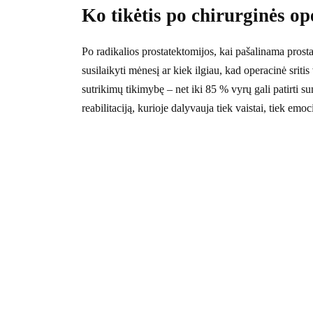
Ko tikėtis po chirurginės op
Po radikalios prostatektomijos, kai pašalinama prost
susilaikyti mėnesį ar kiek ilgiau, kad operacinė sriti
sutrikimų tikimybę – net iki 85 % vyrų gali patirti s
reabilitaciją, kurioje dalyvauja tiek vaistai, tiek emo