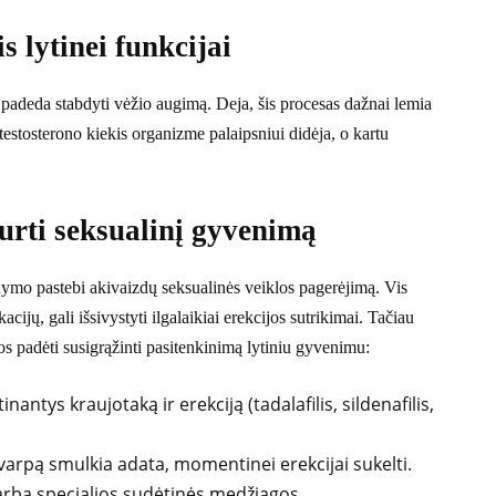
 lytinei funkcijai
 padeda stabdyti vėžio augimą. Deja, šis procesas dažnai lemia
testosterono kiekis organizme palaipsniui didėja, o kartu
urti seksualinį gyvenimą
mo pastebi akivaizdų seksualinės veiklos pagerėjimą. Vis
acijų, gali išsivystyti ilgalaikiai erekcijos sutrikimai. Tačiau
ios padėti susigrąžinti pasitenkinimą lytiniu gyvenimu:
inantys kraujotaką ir erekciją (tadalafilis, sildenafilis,
 varpą smulkia adata, momentinei erekcijai sukelti.
arba specialios sudėtinės medžiagos.