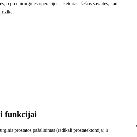
s, o po chirurginės operacijos – keturias–šešias savaites, kad
 rizika.
 funkcijai
rginis prostatos pašalinimas (radikali prostatektomija) ir