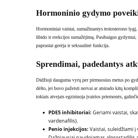
Hormoninio gydymo poveikis
Hormoniniai vaistai, sumažinantys testosterono lygį,
libido ir erekcijos sumažėjimą. Pasibaigus gydymui, 
paprastai gerėja ir seksualinė funkcija.
Sprendimai, padedantys atk
Didžioji dauguma vyrų per pirmuosius metus po gydy
dėlto, jei buvo pažeisti nervai ar atsirado kitų komplik
tokiais atvejais egzistuoja įvairios priemonės, galinč
PDE5 inhibitoriai:
Geriami vaistai, skat
vardenafilis).
Penio injekcijos:
Vaistai, suleidžiami į
Dažniausiai naudojamas alprostadilis 