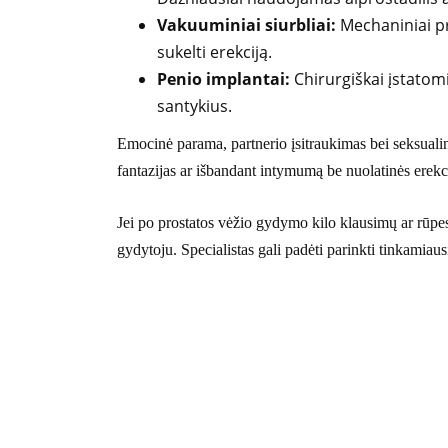
Vakuuminiai siurbliai:
Mechaniniai pri
sukelti erekciją.
Penio implantai:
Chirurgiškai įstatomi 
santykius.
Emocinė parama, partnerio įsitraukimas bei seksualini
fantazijas ar išbandant intymumą be nuolatinės erekci
Jei po prostatos vėžio gydymo kilo klausimų ar rūpesč
gydytoju. Specialistas gali padėti parinkti tinkamiaus