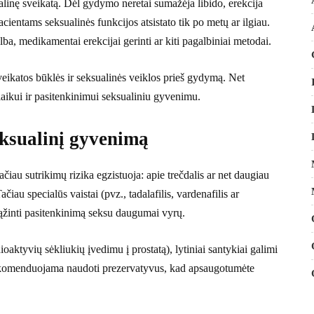
ualinę sveikatą. Dėl gydymo neretai sumažėja libido, erekcija
acientams seksualinės funkcijos atsistato tik po metų ar ilgiau.
ba, medikamentai erekcijai gerinti ar kiti pagalbiniai metodai.
ikatos būklės ir seksualinės veiklos prieš gydymą. Net
laikui ir pasitenkinimui seksualiniu gyvenimu.
eksualinį gyvenimą
ačiau sutrikimų rizika egzistuoja: apie trečdalis ar net daugiau
au specialūs vaistai (pvz., tadalafilis, vardenafilis ar
igrąžinti pasitenkinimą seksu daugumai vyrų.
aktyvių sėkliukių įvedimu į prostatą), lytiniai santykiai galimi
rekomenduojama naudoti prezervatyvus, kad apsaugotumėte