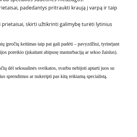
etaisai, padedantys pritraukti kraują į varpą ir taip
prietaisai, skirti užtikrinti galimybę turėti lytinius
ų įpročių keitimas taip pat gali padėti – pavyzdžiui, tyrinėjant
jos poreikio (įskaitant abipusę masturbaciją ar sekso žaislus).
ių dėl seksualinės sveikatos, svarbu nebijoti aptarti juos su
ius sprendimus ar nukreipti pas kitą reikiamą specialistą.