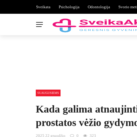
Sveikata
Psichologija
Odontologija
Svorio met
SUAUGUSIEMS
Kada galima atnaujinti
prostatos vėžio gydym
2025 22 gruodžio
0
323