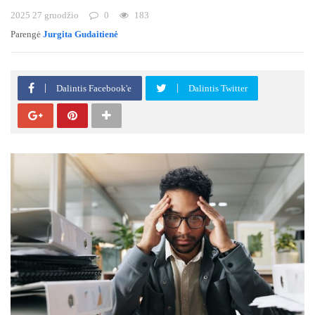
2025 27 gruodžio
0
183
Parengė
Jurgita Gudaitienė
Dalintis Facebook'e
Dalintis Twitter