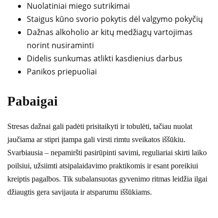
Nuolatiniai miego sutrikimai
Staigus kūno svorio pokytis dėl valgymo pokyčių
Dažnas alkoholio ar kitų medžiagų vartojimas
norint nusiraminti
Didelis sunkumas atlikti kasdienius darbus
Panikos priepuoliai
Pabaigai
Stresas dažnai gali padėti prisitaikyti ir tobulėti, tačiau nuolat
jaučiama ar stipri įtampa gali virsti rimtu sveikatos iššūkiu.
Svarbiausia – nepamiršti pasirūpinti savimi, reguliariai skirti laiko
poilsiui, užsiimti atsipalaidavimo praktikomis ir esant poreikiui
kreiptis pagalbos. Tik subalansuotas gyvenimo ritmas leidžia ilgai
džiaugtis gera savijauta ir atsparumu iššūkiams.