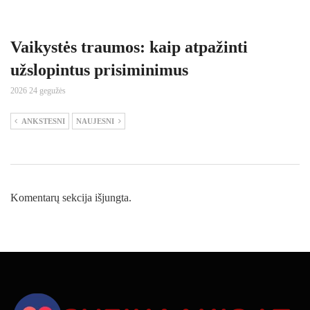
Vaikystės traumos: kaip atpažinti
užslopintus prisiminimus
2026 24 gegužės
ANKSTESNI
NAUJESNI
Komentarų sekcija išjungta.