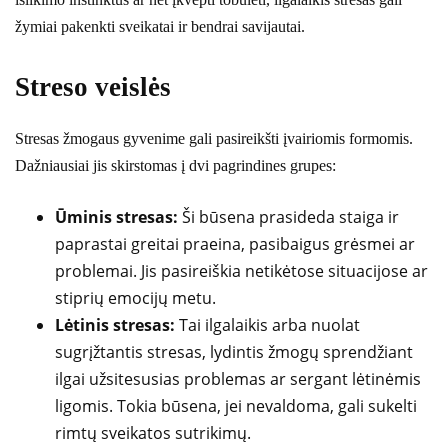
žymiai pakenkti sveikatai ir bendrai savijautai.
Streso veislės
Stresas žmogaus gyvenime gali pasireikšti įvairiomis formomis.
Dažniausiai jis skirstomas į dvi pagrindines grupes:
Ūminis stresas:
Ši būsena prasideda staiga ir
paprastai greitai praeina, pasibaigus grėsmei ar
problemai. Jis pasireiškia netikėtose situacijose ar
stiprių emocijų metu.
Lėtinis stresas:
Tai ilgalaikis arba nuolat
sugrįžtantis stresas, lydintis žmogų sprendžiant
ilgai užsitesusias problemas ar sergant lėtinėmis
ligomis. Tokia būsena, jei nevaldoma, gali sukelti
rimtų sveikatos sutrikimų.