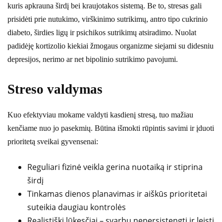
kuris apkrauna širdį bei kraujotakos sistemą. Be to, stresas gali
prisidėti prie nutukimo, virškinimo sutrikimų, antro tipo cukrinio
diabeto, širdies ligų ir psichikos sutrikimų atsiradimo. Nuolat
padidėję kortizolio kiekiai žmogaus organizme siejami su didesniu
depresijos, nerimo ar net bipolinio sutrikimo pavojumi.
Streso valdymas
Kuo efektyviau mokame valdyti kasdienį stresą, tuo mažiau
kenčiame nuo jo pasekmių. Būtina išmokti rūpintis savimi ir įduoti
prioritetą sveikai gyvensenai:
Reguliari fizinė veikla gerina nuotaiką ir stiprina
širdį
Tinkamas dienos planavimas ir aiškūs prioritetai
suteikia daugiau kontrolės
Realistiški lūkesčiai – svarbu nepersistengti ir leisti