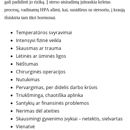
gali padidinti jo riziką. Į streso atsiradimą įsitraukia keletas
procesų, vadinamų HPA ašimi, kai, susidūrus su stresoriu, į kraują
išsiskiria tam tikri hormonai.
Temperatūros svyravimai
Intensyvi fizinė veikla
Skausmas ar trauma
Lėtinės ar ūminės ligos
Nėštumas
Chirurginės operacijos
Nutukimas
Pervargimas, per didelis darbo krūvis
Triukšminga, chaotiška aplinka
Santykių ar finansinės problemos
Nerimas dėl ateities
Skausmingi gyvenimo įvykiai – netektis, sielvartas
Vienatvė