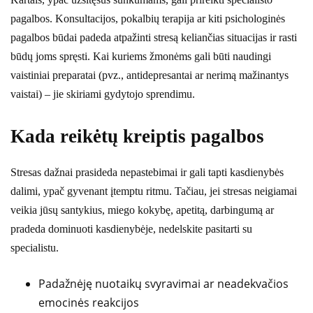
pagalbos. Konsultacijos, pokalbių terapija ar kiti psichologinės
pagalbos būdai padeda atpažinti stresą keliančias situacijas ir rasti
būdų joms spręsti. Kai kuriems žmonėms gali būti naudingi
vaistiniai preparatai (pvz., antidepresantai ar nerimą mažinantys
vaistai) – jie skiriami gydytojo sprendimu.
Kada reikėtų kreiptis pagalbos
Stresas dažnai prasideda nepastebimai ir gali tapti kasdienybės
dalimi, ypač gyvenant įtemptu ritmu. Tačiau, jei stresas neigiamai
veikia jūsų santykius, miego kokybę, apetitą, darbingumą ar
pradeda dominuoti kasdienybėje, nedelskite pasitarti su
specialistu.
Padažnėję nuotaikų svyravimai ar neadekvačios
emocinės reakcijos