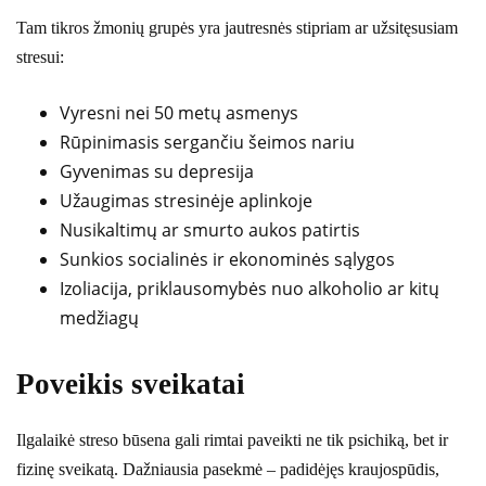
Tam tikros žmonių grupės yra jautresnės stipriam ar užsitęsusiam
stresui:
Vyresni nei 50 metų asmenys
Rūpinimasis sergančiu šeimos nariu
Gyvenimas su depresija
Užaugimas stresinėje aplinkoje
Nusikaltimų ar smurto aukos patirtis
Sunkios socialinės ir ekonominės sąlygos
Izoliacija, priklausomybės nuo alkoholio ar kitų
medžiagų
Poveikis sveikatai
Ilgalaikė streso būsena gali rimtai paveikti ne tik psichiką, bet ir
fizinę sveikatą. Dažniausia pasekmė – padidėjęs kraujospūdis,