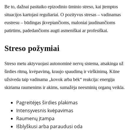
Be to, dažnai pasitaiko epizodinio ūminio streso, kai įtemptos
situacijos kartojasi reguliariai. O pozityvus stresas – vadinamas
eustresu – būdingas įkvepiančioms, maloniai jaudinančioms
patirtims, padedančioms augti asmeniškai ar profesiškai.
Streso požymiai
Streso metu aktyvuojasi autonominė nervų sistema, atsakinga už
širdies ritmą, kvėpavimą, kraujo spaudimą ir virškinimą. Kūne
užsiveda taip vadinama „kovok arba bėk“ reakcija: energija
skiriama raumenims ir akims, sumažėja neesminių organų veikla.
Pagreitėjęs širdies plakimas
Intensyvesnis kvėpavimas
Raumenų įtampa
Išblyškusi arba paraudusi oda