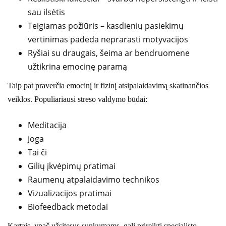
sau ilsėtis
Teigiamas požiūris – kasdienių pasiekimų
vertinimas padeda neprarasti motyvacijos
Ryšiai su draugais, šeima ar bendruomene
užtikrina emocinę paramą
Taip pat praverčia emocinį ir fizinį atsipalaidavimą skatinančios
veiklos. Populiariausi streso valdymo būdai:
Meditacija
Joga
Tai či
Gilių įkvėpimų pratimai
Raumenų atpalaidavimo technikos
Vizualizacijos pratimai
Biofeedback metodai
Kartais, ypač užsitęsus sunkumams, gali prireikti specialisto