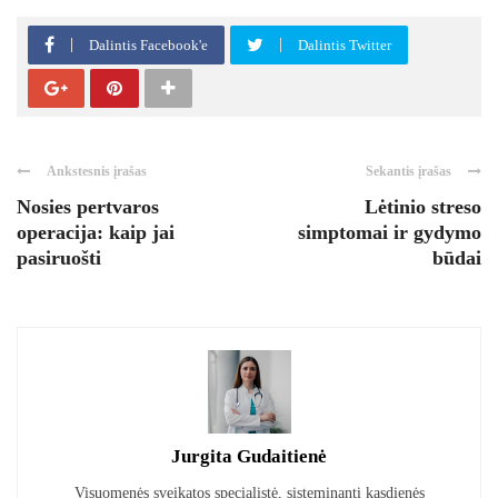
Dalintis Facebook'e
Dalintis Twitter
Ankstesnis įrašas
Sekantis įrašas
Nosies pertvaros
Lėtinio streso
operacija: kaip jai
simptomai ir gydymo
pasiruošti
būdai
Jurgita Gudaitienė
Visuomenės sveikatos specialistė, sisteminanti kasdienės