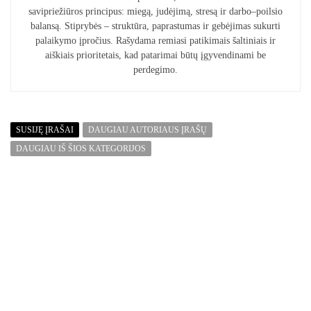
savipriežiūros principus: miegą, judėjimą, stresą ir darbo–poilsio
balansą. Stiprybės – struktūra, paprastumas ir gebėjimas sukurti
palaikymo įpročius. Rašydama remiasi patikimais šaltiniais ir
aiškiais prioritetais, kad patarimai būtų įgyvendinami be
perdegimo.
SUSIJĘ ĮRAŠAI
DAUGIAU AUTORIAUS ĮRAŠŲ
DAUGIAU IŠ ŠIOS KATEGORIJOS