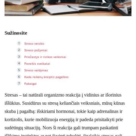
Sužinosite
Streso veislės
Streso požymiai
Priežastys ir rizikos veiksniai
Poveikis sveikatai
Streso valdymas
Kada reikėtų kreiptis pagalbos
Pabaigai
Stresas – tai natūrali organizmo reakcija į vidinius ar išorinius
iššūkius. Susidūrus su stresą keliančiais veiksniais, mūsų kūnas
skuba į pagalbą: išskiriami hormonai, tokie kaip adrenalinas ir
kortizolis, kurie mobilizuoja energiją ir padeda prisitaikyti prie
sudėtingų situacijų. Nors ši reakcija gali trumpam paskatinti
išlikimo instinktus ar net įkvėpti tobulėti, ilgalaikis stresas gali