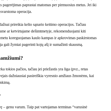
snis pagerėjimas paprastai matomas per pirmuosius metus. Jei iki
 svarstoma operacija.
 dažnai prireikia kelio sąnario keitimo operacijos. Tačiau
ame ar ketvirtajame dešimtmetyje, rekomenduojami kiti
ios metu koreguojamas kaulo kampas ir apkrovimas paskirstomas
ja gali žymiai pagerinti kojų ašį ir sumažinti skausmą.
 amžiumi?
a tokios pačios, tačiau jei priežastis yra liga (pvz., retas
tvejais dažniausiai pasireiškia vyresnio amžiaus žmonėms, kai
inkimą.
?
orę – genu varum. Taip pat vartojamas terminas “varusinė