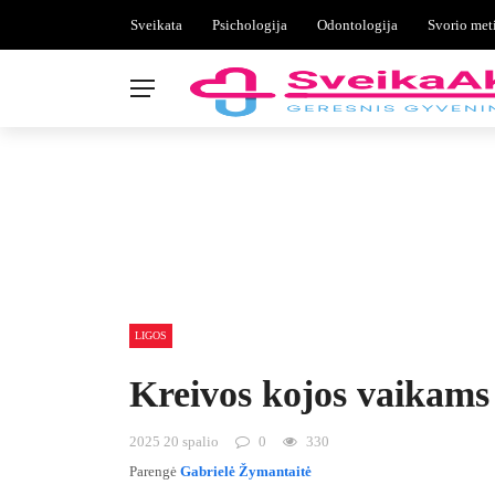
Sveikata
Psichologija
Odontologija
Svorio met
LIGOS
Kreivos kojos vaikams 
2025 20 spalio
0
330
Parengė
Gabrielė Žymantaitė