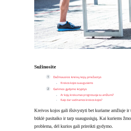
Sužinosite
Dažniausios kreivų kojų priežastys
Kreivos kojos suaugusiems
Galimos gydymo kryptys
Ar kojų kreivumas progresuoja su amžiumi?
Kaip dar vadinamos kreivos kojos?
Kreivos kojos gali išsivystyti bet kuriame amžiuje ir t
būklė pasitaiko ir tarp suaugusiųjų. Kai kuriems žm
problema, dėl kurios gali prireikti gydymo.