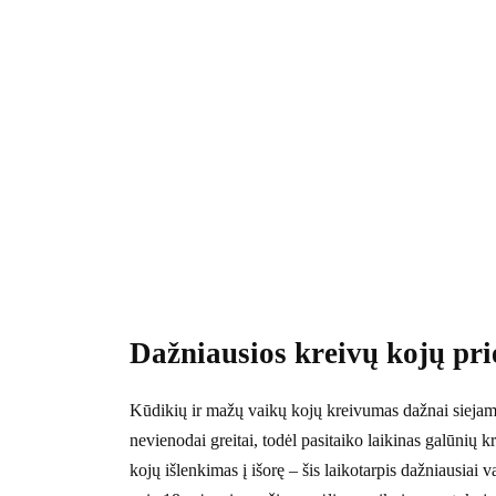
Dažniausios kreivų kojų pri
Kūdikių ir mažų vaikų kojų kreivumas dažnai siejam
nevienodai greitai, todėl pasitaiko laikinas galūni
kojų išlenkimas į išorę – šis laikotarpis dažniausiai