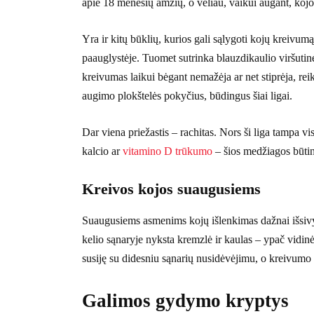
apie 18 mėnesių amžių, o vėliau, vaikui augant, kojos
Yra ir kitų būklių, kurios gali sąlygoti kojų kreivu
paauglystėje. Tuomet sutrinka blauzdikaulio viršutin
kreivumas laikui bėgant nemažėja ar net stiprėja, reik
augimo plokštelės pokyčius, būdingus šiai ligai.
Dar viena priežastis – rachitas. Nors ši liga tampa vis
kalcio ar
vitamino D trūkumo
– šios medžiagos būti
Kreivos kojos suaugusiems
Suaugusiems asmenims kojų išlenkimas dažnai išsivyst
kelio sąnaryje nyksta kremzlė ir kaulas – ypač vidinėj
susiję su didesniu sąnarių nusidėvėjimu, o kreivumo
Galimos gydymo kryptys