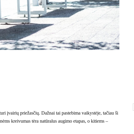
uri įvairių priežasčių. Dažnai tai pastebima vaikystėje, tačiau ši
onėms kreivumas tėra natūralus augimo etapas, o kitiems –