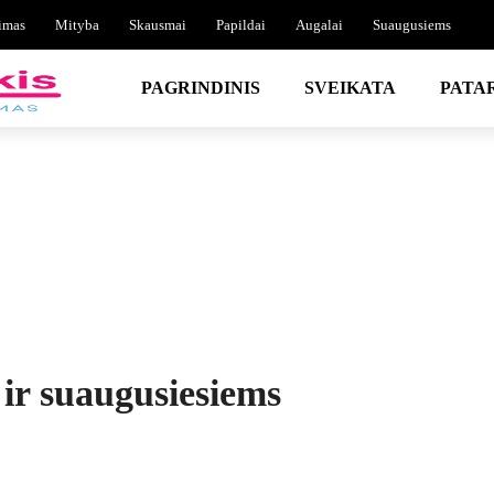
imas
Mityba
Skausmai
Papildai
Augalai
Suaugusiems
PAGRINDINIS
SVEIKATA
PATA
ir suaugusiesiems