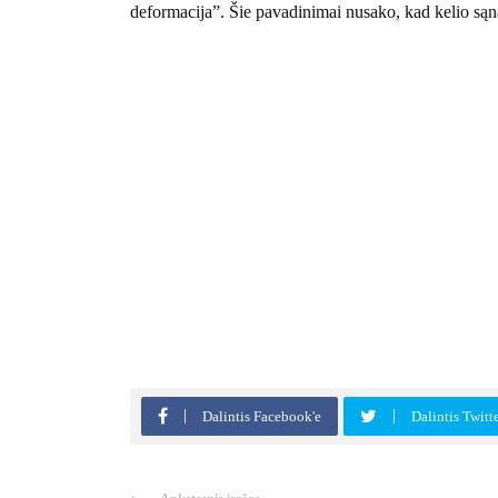
deformacija”. Šie pavadinimai nusako, kad kelio sąna
Dalintis Facebook'e
Dalintis Twitt