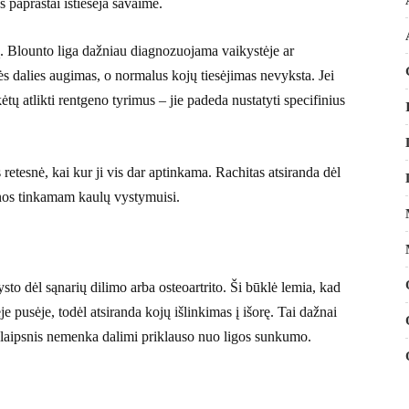
 paprastai ištiesėja savaime.
mą. Blounto liga dažniau diagnozuojama vaikystėje ar
ės dalies augimas, o normalus kojų tiesėjimas nevyksta. Jei
ėtų atlikti rentgeno tyrimus – jie padeda nustatyti specifinius
 retesnė, kai kur ji vis dar aptinkama. Rachitas atsiranda dėl
nos tinkamam kaulų vystymuisi.
o dėl sąnarių dilimo arba osteoartrito. Ši būklė lemia, kad
e pusėje, todėl atsiranda kojų išlinkimas į išorę. Tai dažnai
 laipsnis nemenka dalimi priklauso nuo ligos sunkumo.