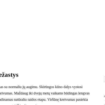
ežastys
as su normaliu jų augimu. Skirtingos kūno dalys vystosi
ų kreivumas. Maždaug iki dvejų metų vaikams būdingas lengvas
 vadinamas natūraliu raidos etapu. Viršūnę kreivumas pasiekia