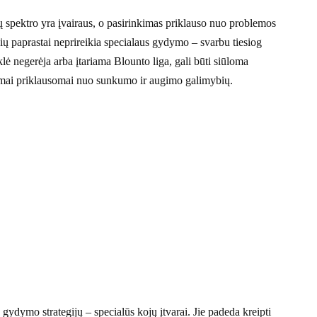
ų spektro yra įvairaus, o pasirinkimas priklauso nuo problemos
ų paprastai neprireikia specialaus gydymo – svarbu tiesiog
ūklė negerėja arba įtariama Blounto liga, gali būti siūloma
ndimai priklausomai nuo sunkumo ir augimo galimybių.
gydymo strategijų – specialūs kojų įtvarai. Jie padeda kreipti