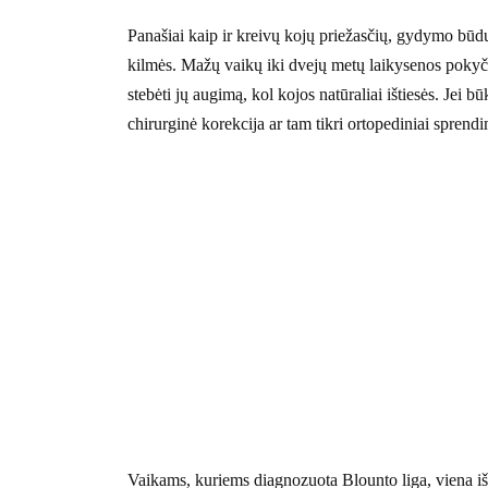
Panašiai kaip ir kreivų kojų priežasčių, gydymo būd
kilmės. Mažų vaikų iki dvejų metų laikysenos pokyči
stebėti jų augimą, kol kojos natūraliai ištiesės. Jei b
chirurginė korekcija ar tam tikri ortopediniai spre
Vaikams, kuriems diagnozuota Blounto liga, viena iš 