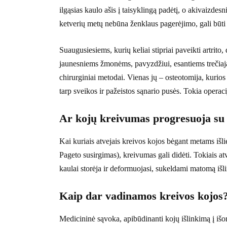
ilgąsias kaulo ašis į taisyklingą padėtį, o akivaizde
ketverių metų nebūna ženklaus pagerėjimo, gali būti
Suaugusiesiems, kurių keliai stipriai paveikti artrito,
jaunesniems žmonėms, pavyzdžiui, esantiems trečiaj
chirurginiai metodai. Vienas jų – osteotomija, kur
tarp sveikos ir pažeistos sąnario pusės. Tokia operaci
Ar kojų kreivumas progresuoja su
Kai kuriais atvejais kreivos kojos bėgant metams išliek
Pageto susirgimas), kreivumas gali didėti. Tokiais a
kaulai storėja ir deformuojasi, sukeldami matomą išl
Kaip dar vadinamos kreivos kojos
Medicininė sąvoka, apibūdinanti kojų išlinkimą į iš