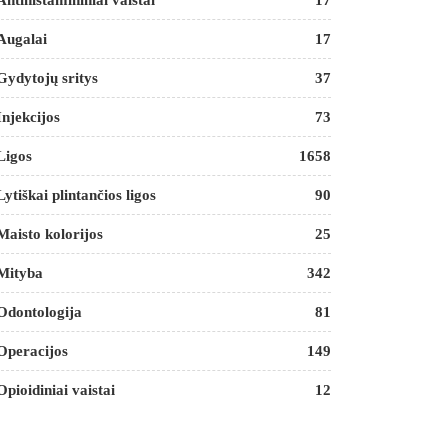
Antihistamininiai vaistai
17
Augalai
17
Gydytojų sritys
37
Injekcijos
73
Ligos
1658
Lytiškai plintančios ligos
90
Maisto kolorijos
25
Mityba
342
Odontologija
81
Operacijos
149
Opioidiniai vaistai
12